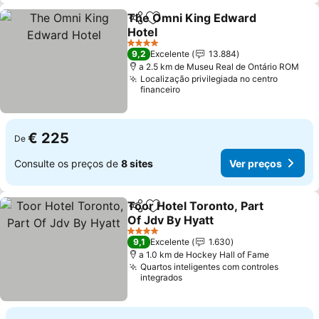
The Omni King Edward
Partilhar
Adicionar aos favoritos
Hotel
Ver preços
4 Estrelas
9,2
Excelente
13.884
a 2.5 km de Museu Real de Ontário ROM
Localização privilegiada no centro
financeiro
€ 225
De
Consulte os preços de
8 sites
Ver preços
Toor Hotel Toronto, Part
Partilhar
Adicionar aos favoritos
Of Jdv By Hyatt
Ver preços
4 Estrelas
9,1
Excelente
1.630
a 1.0 km de Hockey Hall of Fame
Quartos inteligentes com controles
integrados