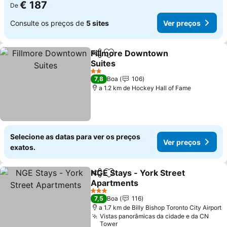
€ 187
De
Consulte os preços de
5 sites
Ver preços
Fillmore Downtown
Partilhar
Adicionar aos favoritos
Suites
Ver preços
2 Estrelas
7,8
Boa
106
a 1.2 km de Hockey Hall of Fame
Selecione as datas para ver os preços
Ver preços
exatos.
NGE Stays - York Street
Partilhar
Adicionar aos favoritos
Apartments
Ver preços
3 Estrelas
7,5
Boa
116
a 1.7 km de Billy Bishop Toronto City Airport
Vistas panorâmicas da cidade e da CN
Tower