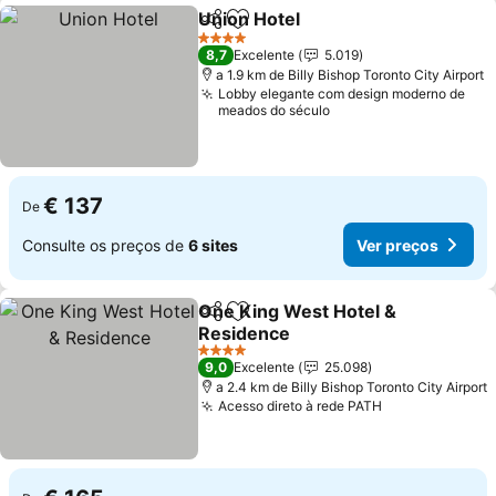
Union Hotel
Partilhar
Adicionar aos favoritos
Ver preços
4 Estrelas
8,7
Excelente
5.019
a 1.9 km de Billy Bishop Toronto City Airport
Lobby elegante com design moderno de
meados do século
€ 137
De
Consulte os preços de
6 sites
Ver preços
One King West Hotel &
Partilhar
Adicionar aos favoritos
Residence
Ver preços
4 Estrelas
9,0
Excelente
25.098
a 2.4 km de Billy Bishop Toronto City Airport
Acesso direto à rede PATH
Ver preços