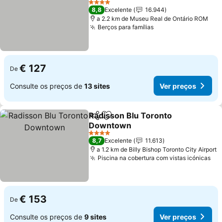
Ver preços
4 Estrelas
8,8
Excelente
16.944
a 2.2 km de Museu Real de Ontário ROM
Berços para famílias
Ver preços
€ 127
De
Consulte os preços de
13 sites
Ver preços
Radisson Blu Toronto
Partilhar
Adicionar aos favoritos
Downtown
Ver preços
4 Estrelas
8,7
Excelente
11.613
a 1.2 km de Billy Bishop Toronto City Airport
Piscina na cobertura com vistas icónicas
Ve
€ 153
De
Consulte os preços de
9 sites
Ver preços