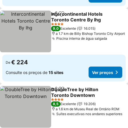
Intercontinental Hotels
Partilhar
Adicionar aos favoritos
Toronto Centre By Ihg
Ver preços
4 Estrelas
9,0
Excelente
16.015
a 1.7 km de Billy Bishop Toronto City Airport
Piscina interna de água salgada
Ver preço
€ 224
De
Consulte os preços de
15 sites
Ver preços
DoubleTree by Hilton
Partilhar
Adicionar aos favoritos
Toronto Downtown
Ver preços
4 Estrelas
8,5
Excelente
19.206
a 1.6 km de Museu Real de Ontário ROM
Suítes executivas nos andares superiores
Ve