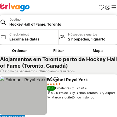
Favoritos
Iniciar
Me
Destino
Hockey Hall of Fame, Toronto
Check-in/out
Hóspedes e quartos
Escolha as datas
2 hóspedes, 1 quarto.
Ordenar
Filtrar
Mapa
Alojamentos em Toronto perto de Hockey Hall
of Fame (Toronto, Canadá)
Como os pagamentos influenciam os resultados
Fairmont Royal York
Partilhar
Adicionar aos favoritos
Ver p
5 Estrelas
8,8
Excelente
27.949
a 2.0 km de Billy Bishop Toronto City Airport
Marco arquitetônico histórico
Ver preços
Escolha popular