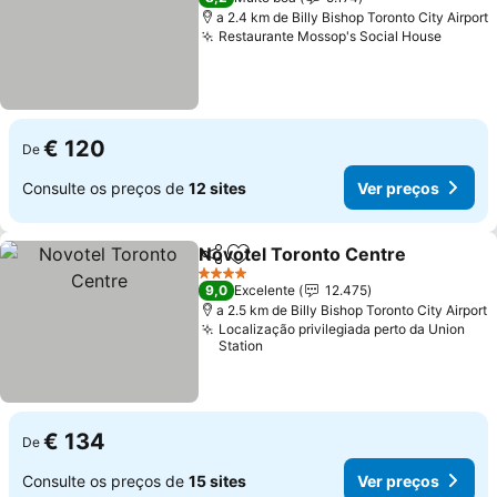
a 2.4 km de Billy Bishop Toronto City Airport
Restaurante Mossop's Social House
Ver pr
€ 120
De
Consulte os preços de
12 sites
Ver preços
Novotel Toronto Centre
Partilhar
Adicionar aos favoritos
Ve
4 Estrelas
9,0
Excelente
12.475
a 2.5 km de Billy Bishop Toronto City Airport
Localização privilegiada perto da Union
Station
€ 134
De
Consulte os preços de
15 sites
Ver preços