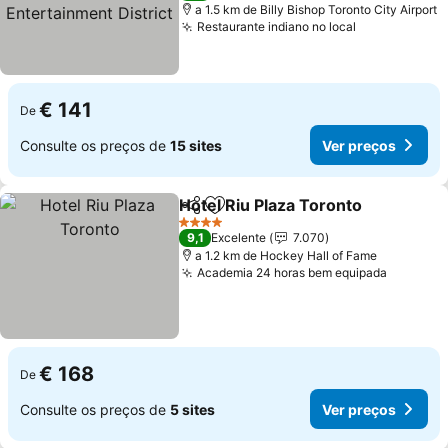
a 1.5 km de Billy Bishop Toronto City Airport
Restaurante indiano no local
Ver preços
€ 141
De
Consulte os preços de
15 sites
Ver preços
Hotel Riu Plaza Toronto
Partilhar
Adicionar aos favoritos
Ve
4 Estrelas
9,1
Excelente
7.070
a 1.2 km de Hockey Hall of Fame
Academia 24 horas bem equipada
Ver pre
€ 168
De
Consulte os preços de
5 sites
Ver preços