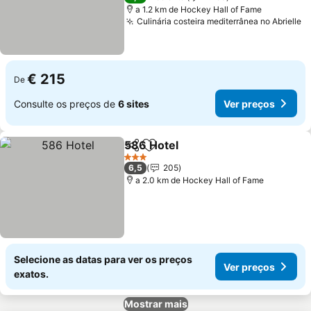
a 1.2 km de Hockey Hall of Fame
Culinária costeira mediterrânea no Abrielle
V
€ 215
De
Consulte os preços de
6 sites
Ver preços
586 Hotel
Partilhar
Adicionar aos favoritos
Ver preços
3 Estrelas
6,5
205
a 2.0 km de Hockey Hall of Fame
Selecione as datas para ver os preços
Ver preços
exatos.
Mostrar mais