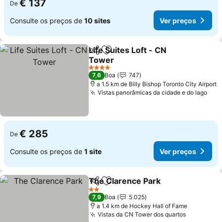
€ 137
De
Consulte os preços de
10 sites
Ver preços
Life Suites Loft - CN
Partilhar
Adicionar aos favoritos
Tower
Ver preços
4 Estrelas
7,6
Boa
747
a 1.5 km de Billy Bishop Toronto City Airport
Vistas panorâmicas da cidade e do lago
Ver
€ 285
De
Consulte os preços de
1 site
Ver preços
The Clarence Park
Partilhar
Adicionar aos favoritos
Ver pre
2 Estrelas
7,9
Boa
5.025
a 1.4 km de Hockey Hall of Fame
Vistas da CN Tower dos quartos
Ver preço