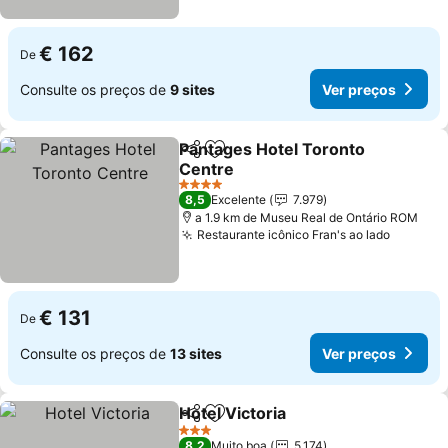
€ 162
De
Consulte os preços de
9 sites
Ver preços
Pantages Hotel Toronto
Partilhar
Adicionar aos favoritos
Centre
Ver preços
4 Estrelas
8,5
Excelente
7.979
a 1.9 km de Museu Real de Ontário ROM
Restaurante icônico Fran's ao lado
Ver pre
€ 131
De
Consulte os preços de
13 sites
Ver preços
Hotel Victoria
Partilhar
Adicionar aos favoritos
Ver preços
3 Estrelas
8,2
Muito boa
5.174