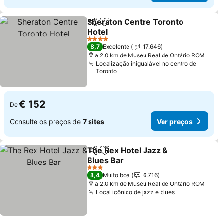
Sheraton Centre Toronto
Partilhar
Adicionar aos favoritos
Hotel
Ver preços
4 Estrelas
8,7
Excelente
17.646
a 2.0 km de Museu Real de Ontário ROM
Localização inigualável no centro de
Toronto
€ 152
De
Consulte os preços de
7 sites
Ver preços
The Rex Hotel Jazz &
Partilhar
Adicionar aos favoritos
Blues Bar
Ver preços
3 Estrelas
8,4
Muito boa
6.716
a 2.0 km de Museu Real de Ontário ROM
Local icônico de jazz e blues
Ver preços