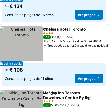
€ 124
De
Consulte os preços de
15 sites
Ver preços
Chelsea Hotel Toronto
Partilhar
Adicionar aos favoritos
Ver
4 Estrelas
7,7
Boa
33.552
a 1.4 km de Museu Real de Ontário ROM
Três opções gastronômicas diversas no local
Escolha popular
€ 108
De
Consulte os preços de
11 sites
Ver preços
Holiday Inn Toronto
Partilhar
Adicionar aos favoritos
Downtown Centre By Ihg
Ver preços
4 Estrelas
8,0
Muito boa
27.114