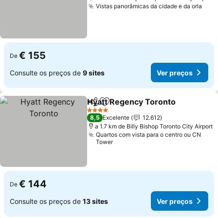
Vistas panorâmicas da cidade e da orla
Ver 
€ 155
De
Consulte os preços de
9 sites
Ver preços
Hyatt Regency Toronto
Partilhar
Adicionar aos favoritos
Ve
4 Estrelas
8,5
Excelente
12.612
a 1.7 km de Billy Bishop Toronto City Airport
Quartos com vista para o centro ou CN
Tower
€ 144
De
Consulte os preços de
13 sites
Ver preços