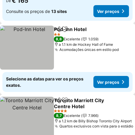
€ 165
De
Consulte os preços de
13 sites
Ver preços
Pod-Inn Hotel
Partilhar
Adicionar aos favoritos
Ver preços
2 Estrelas
8,8
Excelente
1.059
a 1.1 km de Hockey Hall of Fame
Acomodações únicas em estilo pod
Ver pr
Selecione as datas para ver os preços
Ver preços
exatos.
Toronto Marriott City
Partilhar
Adicionar aos favoritos
Centre Hotel
Ver preços
4 Estrelas
8,7
Excelente
7.966
a 1.2 km de Billy Bishop Toronto City Airport
Quartos exclusivos com vista para o estádio