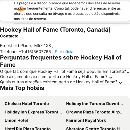
Os preços e a disponibilidade que recebemos dos sites de reserva
mudam frequentemente. Como tal, pode haver diferenças entre as
ofertas que consulta no trivago e os preços que estão disponíveis
nos sites de reserva.
Hockey Hall of Fame (Toronto, Canadá)
Contacto
Brookfield Place
,
M5E 1X8
,
Telefone
:
+1(416)3607765
|
Site oficial
Perguntas frequentes sobre Hockey Hall of
Fame
O que faz com que Hockey Hall of Fame seja popular em Toronto?
Que alojamentos existem perto de Hockey Hall of Fame?
Quais outras atrações existem perto de Hockey Hall of Fame?
Mais Top hotéis
Chelsea Hotel Toronto
Holiday Inn Toronto Downtown Centre By Ihg
Holiday Inn Express Toronto Downtown By Ihg
Crowne Plaza Toronto Airport by IHG
Union Hotel
Fairmont Royal York
Hotel Riu Plaza Toronto
Sheraton Centre Toronto Hotel