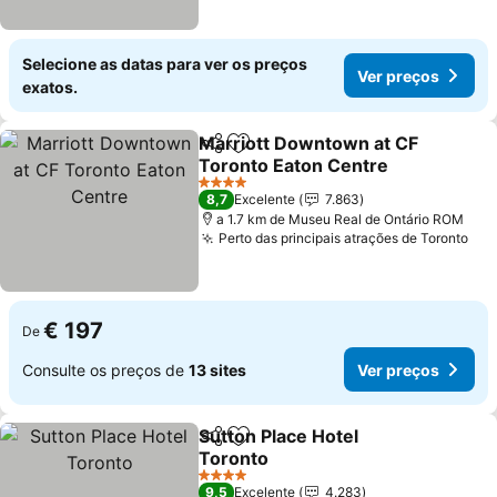
Selecione as datas para ver os preços
Ver preços
exatos.
Marriott Downtown at CF
Partilhar
Adicionar aos favoritos
Toronto Eaton Centre
Ver preços
4 Estrelas
8,7
Excelente
7.863
a 1.7 km de Museu Real de Ontário ROM
Perto das principais atrações de Toronto
Ver
€ 197
De
Consulte os preços de
13 sites
Ver preços
Sutton Place Hotel
Partilhar
Adicionar aos favoritos
Toronto
Ver preços
4 Estrelas
9,5
Excelente
4.283