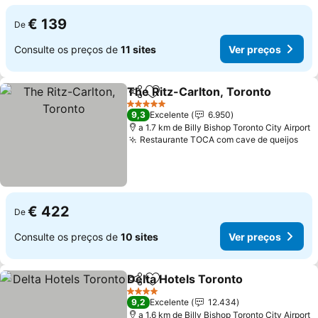
€ 139
De
Consulte os preços de
11 sites
Ver preços
The Ritz-Carlton, Toronto
Partilhar
Adicionar aos favoritos
5 Estrelas
9,3
Excelente
6.950
a 1.7 km de Billy Bishop Toronto City Airport
Restaurante TOCA com cave de queijos
Ver
€ 422
De
Consulte os preços de
10 sites
Ver preços
Delta Hotels Toronto
Partilhar
Adicionar aos favoritos
Ver p
4 Estrelas
9,2
Excelente
12.434
a 1.6 km de Billy Bishop Toronto City Airport