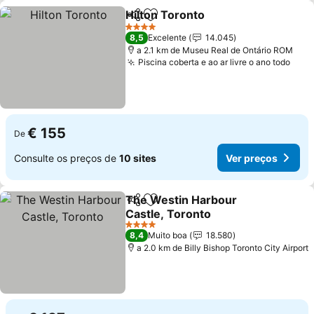
Hilton Toronto
Partilhar
Adicionar aos favoritos
Ver preços
4 Estrelas
8,5
Excelente
14.045
a 2.1 km de Museu Real de Ontário ROM
Piscina coberta e ao ar livre o ano todo
Ver 
€ 155
De
Consulte os preços de
10 sites
Ver preços
The Westin Harbour
Partilhar
Adicionar aos favoritos
Castle, Toronto
Ver preços
4 Estrelas
8,4
Muito boa
18.580
a 2.0 km de Billy Bishop Toronto City Airport