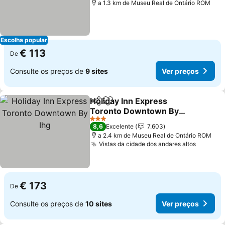
a 1.3 km de Museu Real de Ontário ROM
Escolha popular
€ 113
De
Consulte os preços de
9 sites
Ver preços
Holiday Inn Express
Partilhar
Adicionar aos favoritos
Toronto Downtown By
Ihg
Ver preços
3 Estrelas
8,6
Excelente
7.603
a 2.4 km de Museu Real de Ontário ROM
Vistas da cidade dos andares altos
Ver pre
€ 173
De
Consulte os preços de
10 sites
Ver preços