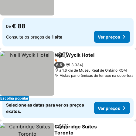
€ 88
De
Consulte os preços de
1 site
Ver preços
Neill Wycik Hotel
Partilhar
Adicionar aos favoritos
Ver preço
1 Estrelas
6,5
3.334
a 1.6 km de Museu Real de Ontário ROM
Vistas panorâmicas do terraço na cobertura
V
Escolha popular
Selecione as datas para ver os preços
Ver preços
exatos.
Cambridge Suites
Partilhar
Adicionar aos favoritos
Toronto