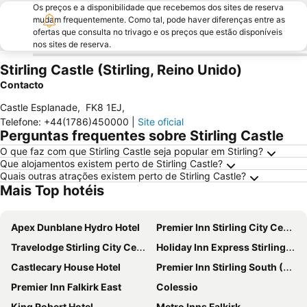
Os preços e a disponibilidade que recebemos dos sites de reserva
mudam frequentemente. Como tal, pode haver diferenças entre as
ofertas que consulta no trivago e os preços que estão disponíveis
nos sites de reserva.
Stirling Castle (Stirling, Reino Unido)
Contacto
Castle Esplanade
,
FK8 1EJ
,
Telefone
:
+44(1786)450000
|
Site oficial
Perguntas frequentes sobre Stirling Castle
O que faz com que Stirling Castle seja popular em Stirling?
Que alojamentos existem perto de Stirling Castle?
Quais outras atrações existem perto de Stirling Castle?
Mais Top hotéis
Apex Dunblane Hydro Hotel
Premier Inn Stirling City Centre
Travelodge Stirling City Centre
Holiday Inn Express Stirling by IHG
Castlecary House Hotel
Premier Inn Stirling South (M9, J9) hotel
Premier Inn Falkirk East
Colessio
King Robert Hotel
Metro Inns Falkirk