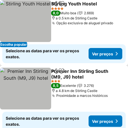
Stirling Youth Hostel
Partilhar
Adicionar aos favoritos
Ver p
4 Estrelas
8,0
Muito boa
2.669
a 0.5 km de Stirling Castle
Opção exclusiva de aluguel privado
Ver pr
Escolha popular
Selecione as datas para ver os preços
Ver preços
exatos.
Premier Inn Stirling South
Partilhar
Adicionar aos favoritos
(M9, J9) hotel
Ver preços
3 Estrelas
8,5
Excelente
3.276
a 4.8 km de Stirling Castle
Proximidade a marcos históricos
Ver preç
Selecione as datas para ver os preços
Ver preços
exatos.