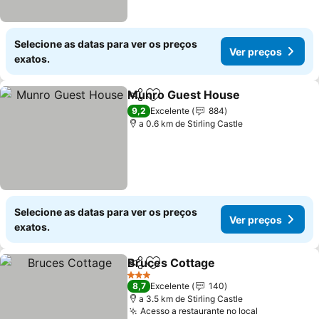
Selecione as datas para ver os preços
Ver preços
exatos.
Munro Guest House
Partilhar
Adicionar aos favoritos
Ver p
9,2
Excelente
884
a 0.6 km de Stirling Castle
Selecione as datas para ver os preços
Ver preços
exatos.
Bruces Cottage
Partilhar
Adicionar aos favoritos
Ver preços
3 Estrelas
8,7
Excelente
140
a 3.5 km de Stirling Castle
Acesso a restaurante no local
Ver preços