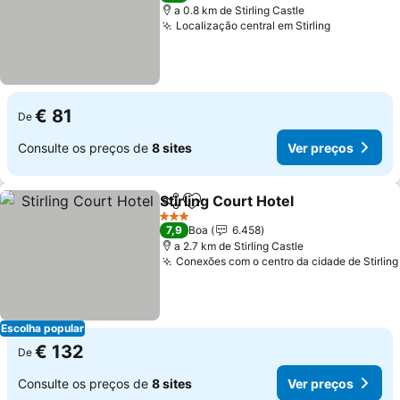
a 0.8 km de Stirling Castle
Localização central em Stirling
Ver preço
€ 81
De
Consulte os preços de
8 sites
Ver preços
Stirling Court Hotel
Partilhar
Adicionar aos favoritos
Ver pr
3 Estrelas
7,9
Boa
6.458
a 2.7 km de Stirling Castle
Conexões com o centro da cidade de Stirling
Escolha popular
€ 132
De
Consulte os preços de
8 sites
Ver preços