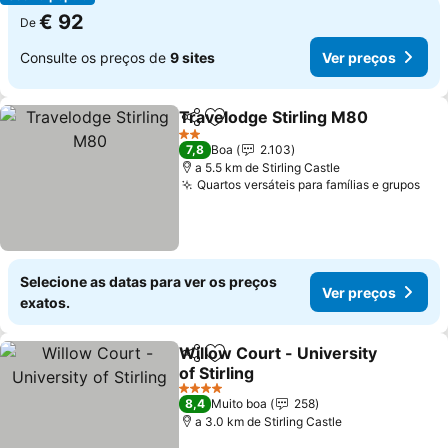
€ 92
De
Consulte os preços de
9 sites
Ver preços
Travelodge Stirling M80
Partilhar
Adicionar aos favoritos
Ve
2 Estrelas
7,8
Boa
2.103
a 5.5 km de Stirling Castle
Quartos versáteis para famílias e grupos
Ver
Selecione as datas para ver os preços
Ver preços
exatos.
Willow Court - University
Partilhar
Adicionar aos favoritos
of Stirling
Ver preços
4 Estrelas
8,4
Muito boa
258
a 3.0 km de Stirling Castle