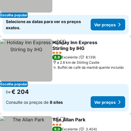
Escolha popular
Selecione as datas para ver os preços
Ver preços
exatos.
Holiday Inn Express
Partilhar
Adicionar aos favoritos
Stirling by IHG
Ver preços
3 Estrelas
8,8
Excelente
8.139
a 2.6 km de Stirling Castle
Buffet de café da manhã quente incluído
Ver
Escolha popular
€ 204
De
Consulte os preços de
8 sites
Ver preços
The Allan Park
Partilhar
Adicionar aos favoritos
Ver preços
3 Estrelas
9,0
Excelente
3.404