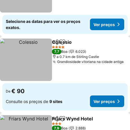
Selecione as datas para ver os preços
Ver preços
exatos.
Colessio
Partilhar
Adicionar aos favoritos
Ver preços
4 Estrelas
7,7
Boa
6.023
a 0.7 km de Stirling Castle
Grandiosidade vitoriana na cidade antiga
Ve
€ 90
De
Consulte os preços de
9 sites
Ver preços
Friars Wynd Hotel
Partilhar
Adicionar aos favoritos
Ver pre
3 Estrelas
7,9
Boa
2.888