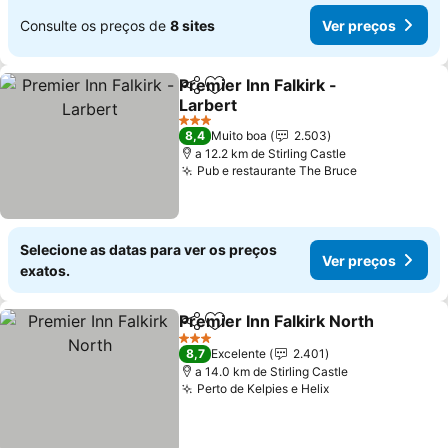
Consulte os preços de
8 sites
Ver preços
Premier Inn Falkirk -
Partilhar
Adicionar aos favoritos
Larbert
Ver preços
3 Estrelas
8,4
Muito boa
2.503
a 12.2 km de Stirling Castle
Pub e restaurante The Bruce
Ver preços
Selecione as datas para ver os preços
Ver preços
exatos.
Premier Inn Falkirk North
Partilhar
Adicionar aos favoritos
V
3 Estrelas
8,7
Excelente
2.401
a 14.0 km de Stirling Castle
Perto de Kelpies e Helix
Ver preços