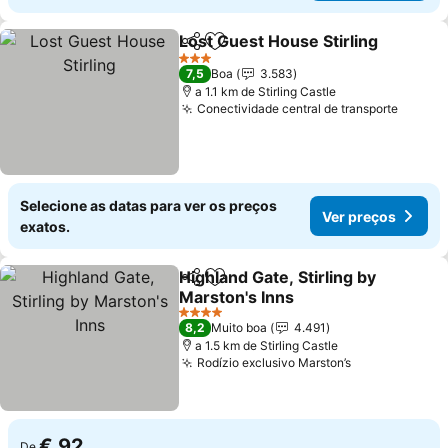
Lost Guest House Stirling
Partilhar
Adicionar aos favoritos
3 Estrelas
7,5
Boa
3.583
a 1.1 km de Stirling Castle
Conectividade central de transporte
Ver pr
Selecione as datas para ver os preços
Ver preços
exatos.
Highland Gate, Stirling by
Partilhar
Adicionar aos favoritos
Marston's Inns
Ver preços
4 Estrelas
8,2
Muito boa
4.491
a 1.5 km de Stirling Castle
Rodízio exclusivo Marston’s
Ver preços
€ 92
De