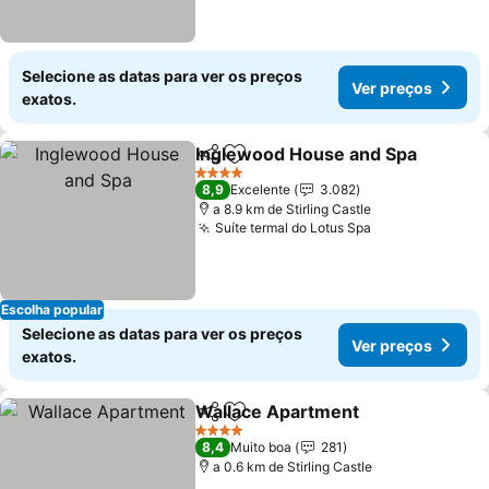
Selecione as datas para ver os preços
Ver preços
exatos.
Inglewood House and Spa
Partilhar
Adicionar aos favoritos
4 Estrelas
8,9
Excelente
3.082
a 8.9 km de Stirling Castle
Suíte termal do Lotus Spa
Ver preços
Escolha popular
Selecione as datas para ver os preços
Ver preços
exatos.
Wallace Apartment
Partilhar
Adicionar aos favoritos
Ver pr
4 Estrelas
8,4
Muito boa
281
a 0.6 km de Stirling Castle