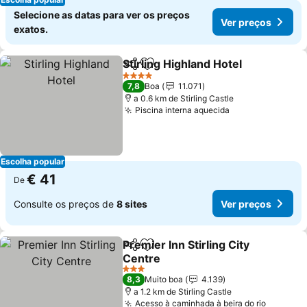
Selecione as datas para ver os preços
Ver preços
exatos.
Stirling Highland Hotel
Partilhar
Adicionar aos favoritos
Ver
4 Estrelas
7,8
Boa
11.071
a 0.6 km de Stirling Castle
Piscina interna aquecida
Ver preços
Escolha popular
€ 41
De
Consulte os preços de
8 sites
Ver preços
Premier Inn Stirling City
Partilhar
Adicionar aos favoritos
Centre
Ver preços
3 Estrelas
8,3
Muito boa
4.139
a 1.2 km de Stirling Castle
Acesso à caminhada à beira do rio
Ver pre