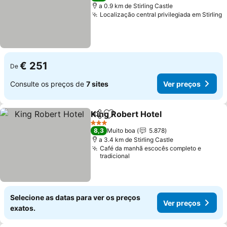
a 0.9 km de Stirling Castle
Localização central privilegiada em Stirling
V
€ 251
De
Consulte os preços de
7 sites
Ver preços
King Robert Hotel
Partilhar
Adicionar aos favoritos
Ver preç
3 Estrelas
8,3
Muito boa
5.878
a 3.4 km de Stirling Castle
Café da manhã escocês completo e
tradicional
Selecione as datas para ver os preços
Ver preços
exatos.