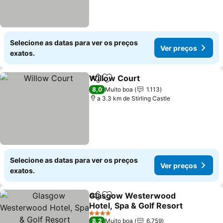
Selecione as datas para ver os preços
Ver preços
exatos.
Willow Court
Partilhar
Adicionar aos favoritos
Ver preços
8,0
Muito boa
1.113
a 3.3 km de Stirling Castle
Selecione as datas para ver os preços
Ver preços
exatos.
Glasgow Westerwood
Partilhar
Adicionar aos favoritos
Hotel, Spa & Golf Resort
Ver preços
4 Estrelas
8,2
Muito boa
6.759