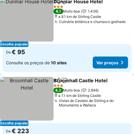
Dunmar House Hotel
Partilhar
Adicionar aos favoritos
Ver p
3 Estrelas
8,1
Muito boa
1.436
a 8.1 km de Stirling Castle
Culinária britânica e churrasco grelhado
Ver
Escolha popular
€ 95
De
Consulte os preços de
10 sites
Ver preços
Broomhall Castle Hotel
Partilhar
Adicionar aos favoritos
Ver
3 Estrelas
8,2
Muito boa
2.846
a 7.1 km de Stirling Castle
Vistas do Castelo de Stirling e do
Monumento a Wallace
Escolha popular
€ 223
De