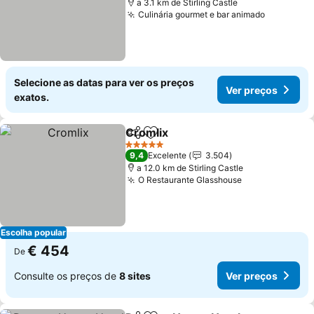
a 3.1 km de Stirling Castle
Culinária gourmet e bar animado
Ver preç
Selecione as datas para ver os preços
Ver preços
exatos.
Cromlix
Partilhar
Adicionar aos favoritos
Ver preços
5 Estrelas
9,4
Excelente
3.504
a 12.0 km de Stirling Castle
O Restaurante Glasshouse
Ver preços
Escolha popular
€ 454
De
Consulte os preços de
8 sites
Ver preços