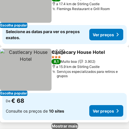
a 17.4 km de Stirling Castle
Flemings Restaurant e Grill Room
Ver preç
Escolha popular
Selecione as datas para ver os preços
Ver preços
exatos.
Castlecary House Hotel
Partilhar
Adicionar aos favoritos
Ve
3 Estrelas
8,1
Muito boa
3.902
a 15.9 km de Stirling Castle
Serviços especializados para retiros e
grupos
Escolha popular
€ 68
De
Consulte os preços de
10 sites
Ver preços
Mostrar mais