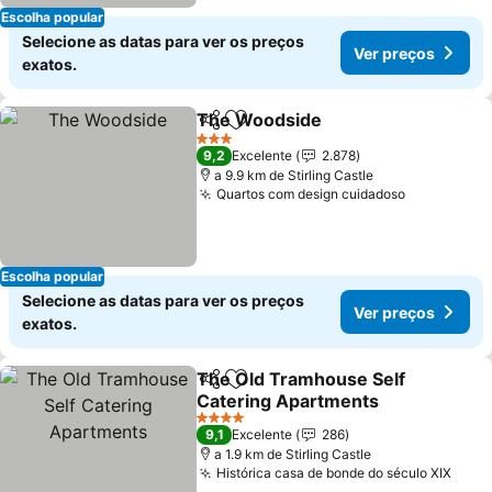
Escolha popular
Selecione as datas para ver os preços
Ver preços
exatos.
The Woodside
Partilhar
Adicionar aos favoritos
Ver preços
3 Estrelas
9,2
Excelente
2.878
a 9.9 km de Stirling Castle
Quartos com design cuidadoso
Ver preço
Escolha popular
Selecione as datas para ver os preços
Ver preços
exatos.
The Old Tramhouse Self
Partilhar
Adicionar aos favoritos
Catering Apartments
Ver preços
4 Estrelas
9,1
Excelente
286
a 1.9 km de Stirling Castle
Histórica casa de bonde do século XIX
Ver 