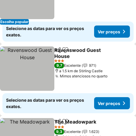
Escolha popular
Selecione as datas para ver os preços
Ver preços
exatos.
Ravenswood Guest
Partilhar
Adicionar aos favoritos
House
Ver preços
3 Estrelas
9,7
Excelente
971
a 1.5 km de Stirling Castle
Mimos atenciosos no quarto
Ver preços
Selecione as datas para ver os preços
Ver preços
exatos.
The Meadowpark
Partilhar
Adicionar aos favoritos
Ver preç
3 Estrelas
9,3
Excelente
1.623