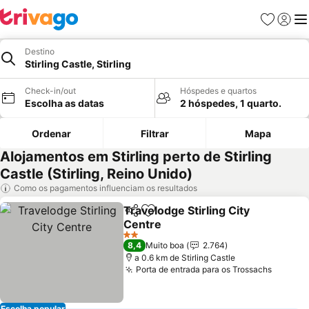
Favoritos
Iniciar
Me
Destino
Stirling Castle, Stirling
Check-in/out
Hóspedes e quartos
Escolha as datas
2 hóspedes, 1 quarto.
Ordenar
Filtrar
Mapa
Alojamentos em Stirling perto de Stirling
Castle (Stirling, Reino Unido)
Como os pagamentos influenciam os resultados
Travelodge Stirling City
Partilhar
Adicionar aos favoritos
Centre
Ver preços
2 Estrelas
8,4
Muito boa
2.764
a 0.6 km de Stirling Castle
Porta de entrada para os Trossachs
Ver pr
Escolha popular