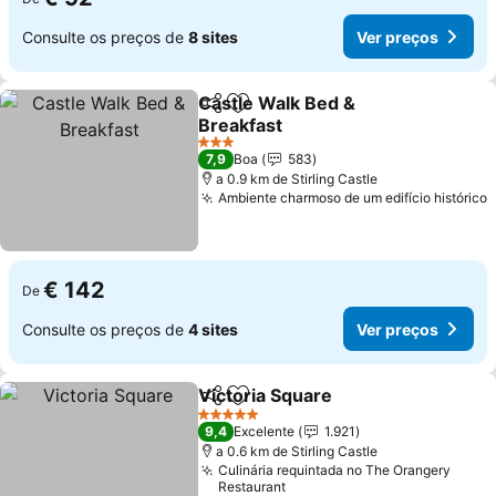
Consulte os preços de
8 sites
Ver preços
Castle Walk Bed &
Partilhar
Adicionar aos favoritos
Breakfast
Ver preços
3 Estrelas
7,9
Boa
583
a 0.9 km de Stirling Castle
Ambiente charmoso de um edifício histórico
V
€ 142
De
Consulte os preços de
4 sites
Ver preços
Victoria Square
Partilhar
Adicionar aos favoritos
Ver preços
5 Estrelas
9,4
Excelente
1.921
a 0.6 km de Stirling Castle
Culinária requintada no The Orangery
Restaurant