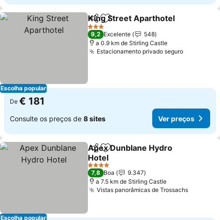
King Street Aparthotel
Partilhar
Adicionar aos favoritos
Ver
3 Estrelas
9,2
Excelente
548
a 0.9 km de Stirling Castle
Estacionamento privado seguro
Ver preço
Escolha popular
€ 181
De
Consulte os preços de
8 sites
Ver preços
Apex Dunblane Hydro
Partilhar
Adicionar aos favoritos
Hotel
Ver preços
4 Estrelas
7,8
Boa
9.347
a 7.5 km de Stirling Castle
Vistas panorâmicas de Trossachs
Ver preç
Escolha popular