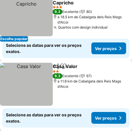
Capricho
Ver preços
3 Estrelas
9,3
Excelente
80
a 18.5 km de Cabalgata dels Reis Mags
d'Alcoi
Quartos com design individual
Ver preços
Escolha popular
Selecione as datas para ver os preços
Ver preços
exatos.
Casa Valor
Partilhar
Adicionar aos favoritos
Ver preços
2 Estrelas
9,3
Excelente
67
a 11.8 km de Cabalgata dels Reis Mags
d'Alcoi
Selecione as datas para ver os preços
Ver preços
exatos.