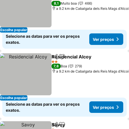
Ver preços
4 Estrelas
8,1
Muito boa
466
a 9.2 km de Cabalgata dels Reis Mags d'Alcoi
Escolha popular
Selecione as datas para ver os preços
Ver preços
exatos.
Residencial Alcoy
Partilhar
Adicionar aos favoritos
Ver preç
2 Estrelas
7,8
Boa
279
a 9.2 km de Cabalgata dels Reis Mags d'Alcoi
Escolha popular
Selecione as datas para ver os preços
Ver preços
exatos.
Savoy
Partilhar
Adicionar aos favoritos
Ver preços