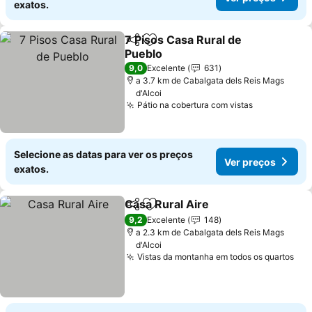
exatos.
7 Pisos Casa Rural de
Partilhar
Adicionar aos favoritos
Pueblo
Ver preços
9,0
Excelente
631
a 3.7 km de Cabalgata dels Reis Mags
d'Alcoi
Pátio na cobertura com vistas
Ver preços
Selecione as datas para ver os preços
Ver preços
exatos.
Casa Rural Aire
Partilhar
Adicionar aos favoritos
Ver preços
9,2
Excelente
148
a 2.3 km de Cabalgata dels Reis Mags
d'Alcoi
Vistas da montanha em todos os quartos
Ver