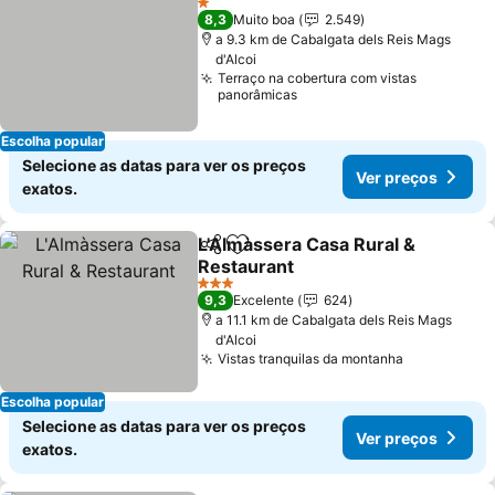
1 Estrelas
8,3
Muito boa
2.549
a 9.3 km de Cabalgata dels Reis Mags
d'Alcoi
Terraço na cobertura com vistas
panorâmicas
Escolha popular
Selecione as datas para ver os preços
Ver preços
exatos.
L'Almàssera Casa Rural &
Partilhar
Adicionar aos favoritos
Restaurant
Ver preços
3 Estrelas
9,3
Excelente
624
a 11.1 km de Cabalgata dels Reis Mags
d'Alcoi
Vistas tranquilas da montanha
Ver preços
Escolha popular
Selecione as datas para ver os preços
Ver preços
exatos.