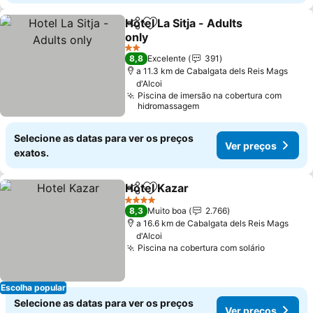
Hotel La Sitja - Adults
Partilhar
Adicionar aos favoritos
only
Ver preços
2 Estrelas
8,8
Excelente
391
a 11.3 km de Cabalgata dels Reis Mags
d'Alcoi
Piscina de imersão na cobertura com
hidromassagem
Selecione as datas para ver os preços
Ver preços
exatos.
Hotel Kazar
Partilhar
Adicionar aos favoritos
Ver preços
4 Estrelas
8,3
Muito boa
2.766
a 16.6 km de Cabalgata dels Reis Mags
d'Alcoi
Piscina na cobertura com solário
Ver preç
Escolha popular
Selecione as datas para ver os preços
Ver preços