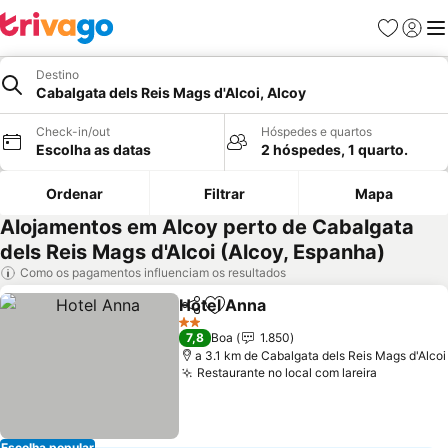
Favoritos
Iniciar
Me
Destino
Cabalgata dels Reis Mags d'Alcoi, Alcoy
Check-in/out
Hóspedes e quartos
Escolha as datas
2 hóspedes, 1 quarto.
Ordenar
Filtrar
Mapa
Alojamentos em Alcoy perto de Cabalgata
dels Reis Mags d'Alcoi (Alcoy, Espanha)
Como os pagamentos influenciam os resultados
Hotel Anna
Partilhar
Adicionar aos favoritos
Ver preços
2 Estrelas
7,8
Boa
1.850
a 3.1 km de Cabalgata dels Reis Mags d'Alcoi
Restaurante no local com lareira
Ver preç
Escolha popular