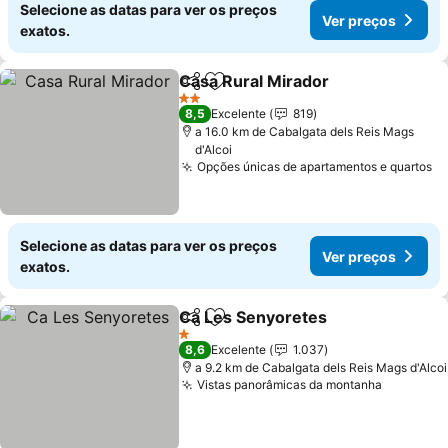
Selecione as datas para ver os preços
Ver preços
exatos.
Casa Rural Mirador
Partilhar
Adicionar aos favoritos
Ver pr
2 Estrelas
8,5
Excelente
819
a 16.0 km de Cabalgata dels Reis Mags
d'Alcoi
Opções únicas de apartamentos e quartos
Ve
Selecione as datas para ver os preços
Ver preços
exatos.
Ca Les Senyoretes
Partilhar
Adicionar aos favoritos
Ver pre
1 Estrelas
8,6
Excelente
1.037
a 9.2 km de Cabalgata dels Reis Mags d'Alcoi
Vistas panorâmicas da montanha
Ver preç