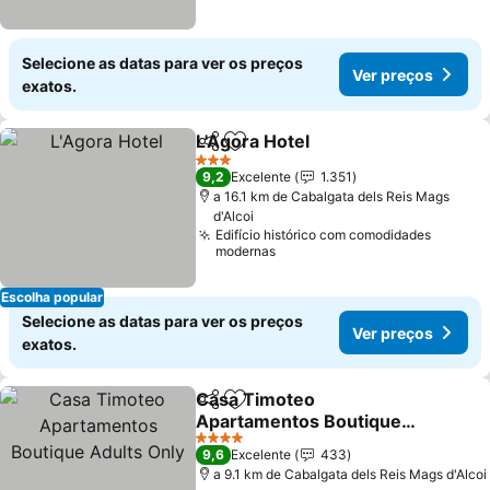
Selecione as datas para ver os preços
Ver preços
exatos.
L'Agora Hotel
Partilhar
Adicionar aos favoritos
Ver preços
3 Estrelas
9,2
Excelente
1.351
a 16.1 km de Cabalgata dels Reis Mags
d'Alcoi
Edifício histórico com comodidades
modernas
Escolha popular
Selecione as datas para ver os preços
Ver preços
exatos.
Casa Timoteo
Partilhar
Adicionar aos favoritos
Apartamentos Boutique
Adults Only
Ver preços
4 Estrelas
9,6
Excelente
433
a 9.1 km de Cabalgata dels Reis Mags d'Alcoi