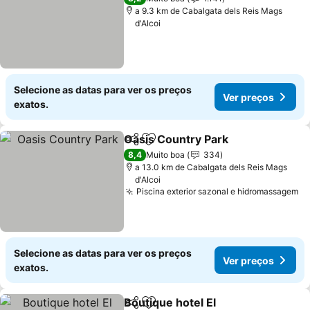
a 9.3 km de Cabalgata dels Reis Mags
d'Alcoi
Selecione as datas para ver os preços
Ver preços
exatos.
Oasis Country Park
Partilhar
Adicionar aos favoritos
Ver pr
8,4
Muito boa
334
a 13.0 km de Cabalgata dels Reis Mags
d'Alcoi
Piscina exterior sazonal e hidromassagem
Ve
Selecione as datas para ver os preços
Ver preços
exatos.
Boutique hotel El
Partilhar
Adicionar aos favoritos