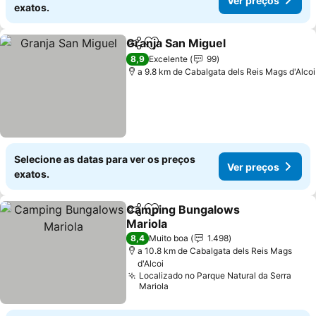
Ver preços
exatos.
Granja San Miguel
Partilhar
Adicionar aos favoritos
Ver pre
8,9
Excelente
99
a 9.8 km de Cabalgata dels Reis Mags d'Alcoi
Selecione as datas para ver os preços
Ver preços
exatos.
Camping Bungalows
Partilhar
Adicionar aos favoritos
Mariola
Ver preços
8,4
Muito boa
1.498
a 10.8 km de Cabalgata dels Reis Mags
d'Alcoi
Localizado no Parque Natural da Serra
Mariola