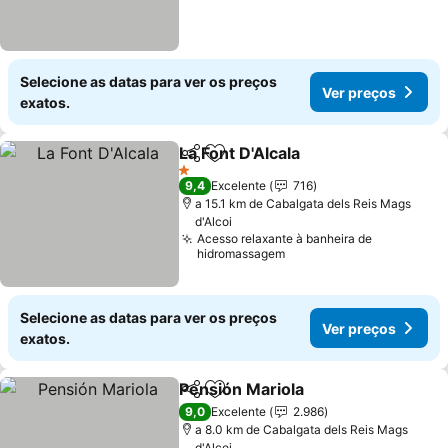
Selecione as datas para ver os preços
Ver preços
exatos.
La Font D'Alcala
Partilhar
Adicionar aos favoritos
Ver preços
1 Estrelas
9,4
Excelente
716
a 15.1 km de Cabalgata dels Reis Mags
d'Alcoi
Acesso relaxante à banheira de
hidromassagem
Selecione as datas para ver os preços
Ver preços
exatos.
Pensión Mariola
Partilhar
Adicionar aos favoritos
Ver preço
9,0
Excelente
2.986
a 8.0 km de Cabalgata dels Reis Mags
d'Alcoi