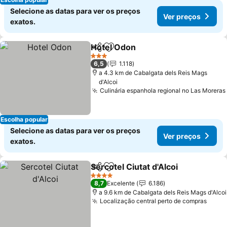
Selecione as datas para ver os preços
Ver preços
exatos.
Hotel Odon
Partilhar
Adicionar aos favoritos
Ver preços
3 Estrelas
6,5
1.118
a 4.3 km de Cabalgata dels Reis Mags
d'Alcoi
Culinária espanhola regional no Las Moreras
Escolha popular
Selecione as datas para ver os preços
Ver preços
exatos.
Sercotel Ciutat d'Alcoi
Partilhar
Adicionar aos favoritos
Ver 
4 Estrelas
8,7
Excelente
6.186
a 9.6 km de Cabalgata dels Reis Mags d'Alcoi
Localização central perto de compras
Ver 