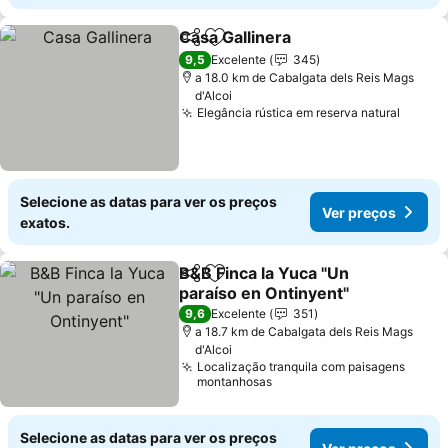
Casa Gallinera
Partilhar
Adicionar aos favoritos
Ver preços
9,5
Excelente
345
a 18.0 km de Cabalgata dels Reis Mags
d'Alcoi
Elegância rústica em reserva natural
Ver p
Selecione as datas para ver os preços
Ver preços
exatos.
B&B Finca la Yuca "Un
Partilhar
Adicionar aos favoritos
paraíso en Ontinyent"
Ver preços
9,6
Excelente
351
a 18.7 km de Cabalgata dels Reis Mags
d'Alcoi
Localização tranquila com paisagens
montanhosas
Selecione as datas para ver os preços