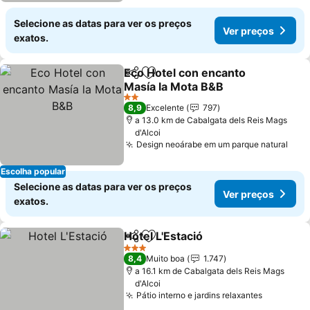
Selecione as datas para ver os preços
Ver preços
exatos.
Eco Hotel con encanto
Partilhar
Adicionar aos favoritos
Masía la Mota B&B
Ver preços
2 Estrelas
8,9
Excelente
797
a 13.0 km de Cabalgata dels Reis Mags
d'Alcoi
Design neoárabe em um parque natural
Ver 
Escolha popular
Selecione as datas para ver os preços
Ver preços
exatos.
Hotel L'Estació
Partilhar
Adicionar aos favoritos
Ver preços
3 Estrelas
8,4
Muito boa
1.747
a 16.1 km de Cabalgata dels Reis Mags
d'Alcoi
Pátio interno e jardins relaxantes
Ver preç