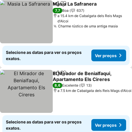
Masia La Safranera
Partilhar
Adicionar aos favoritos
Ver pr
7,7
Boa
637
a 15.4 km de Cabalgata dels Reis Mags
d'Alcoi
Charme rústico de uma antiga masia
Ver p
Selecione as datas para ver os preços
Ver preços
exatos.
El Mirador de Benialfaqui,
Partilhar
Adicionar aos favoritos
Apartamento Els Cireres
Ver preços
8,6
Excelente
13
a 7.5 km de Cabalgata dels Reis Mags d'Alcoi
Selecione as datas para ver os preços
Ver preços
exatos.