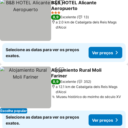
B&B HOTEL Alicante
Partilhar
Adicionar aos favoritos
Aeropuerto
Ver preços
3 Estrelas
8,9
Excelente
13
a 2.0 km de Cabalgata dels Reis Mags
d'Alcoi
Selecione as datas para ver os preços
Ver preços
exatos.
Alojamiento Rural Moli
Partilhar
Adicionar aos favoritos
Fariner
Ver preços
8,9
Excelente
352
a 12.1 km de Cabalgata dels Reis Mags
d'Alcoi
Museu histórico do moinho do século XV
Ver
Escolha popular
Selecione as datas para ver os preços
Ver preços
exatos.