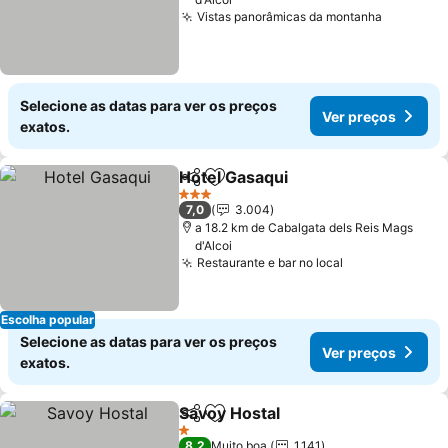
Vistas panorâmicas da montanha
Ver preç
Selecione as datas para ver os preços
Ver preços
exatos.
Hotel Gasaqui
Partilhar
Adicionar aos favoritos
Ver preços
3 Estrelas
7,0
3.004
a 18.2 km de Cabalgata dels Reis Mags
d'Alcoi
Restaurante e bar no local
Ver preços
Escolha popular
Selecione as datas para ver os preços
Ver preços
exatos.
Savoy Hostal
Partilhar
Adicionar aos favoritos
Ver preços
1 Estrelas
8,2
Muito boa
1.141