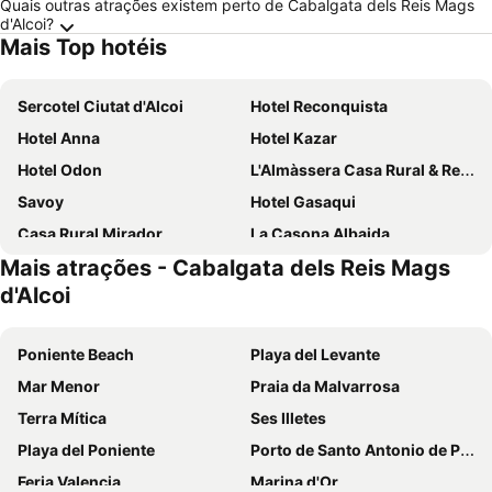
Quais outras atrações existem perto de Cabalgata dels Reis Mags
d'Alcoi?
Mais Top hotéis
Sercotel Ciutat d'Alcoi
Hotel Reconquista
Hotel Anna
Hotel Kazar
Hotel Odon
L'Almàssera Casa Rural & Restaurant
Savoy
Hotel Gasaqui
Casa Rural Mirador
La Casona Albaida
Mais atrações - Cabalgata dels Reis Mags
Hotel L'Estació
Alojamiento Rural Moli Fariner
d'Alcoi
Eco Hotel con encanto Masía la Mota B&B
Hotel La Escondida
Poniente Beach
Playa del Levante
Mar Menor
Praia da Malvarrosa
Terra Mítica
Ses Illetes
Playa del Poniente
Porto de Santo Antonio de Portmany
Feria Valencia
Marina d'Or