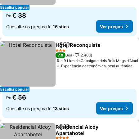
Escolha popular
€ 38
De
Consulte os preços de
16 sites
Ver preços
Hotel Reconquista
Partilhar
Adicionar aos favoritos
Ver pre
3 Estrelas
7,9
Boa
2.406
a 9.1 km de Cabalgata dels Reis Mags d'Alcoi
Experiência gastronómica local autêntica
Ve
Escolha popular
€ 56
De
Consulte os preços de
13 sites
Ver preços
Residencial Alcoy
Partilhar
Adicionar aos favoritos
Apartahotel