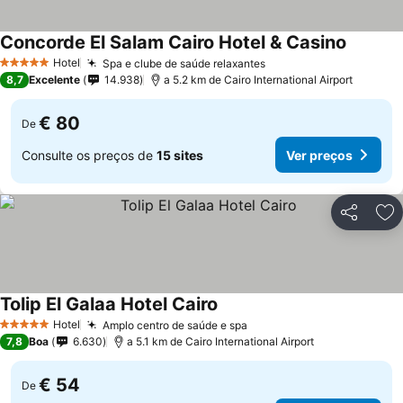
Concorde El Salam Cairo Hotel & Casino
Hotel
Spa e clube de saúde relaxantes
5 Estrelas
8,7
Excelente
14.938
a 5.2 km de Cairo International Airport
€ 80
De
Consulte os preços de
15 sites
Ver preços
Partilhar
Ad
Tolip El Galaa Hotel Cairo
Hotel
Amplo centro de saúde e spa
5 Estrelas
7,8
Boa
6.630
a 5.1 km de Cairo International Airport
€ 54
De