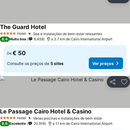
Partilhar
Ad
The Guard Hotel
Hotel
Spa e instalações de bem-estar relaxantes
5 Estrelas
8,4
Muito boa
6.459
a 3.7 km de Cairo International Airport
€ 50
De
Consulte os preços de
5 sites
Ver preços
Partilhar
Ad
Le Passage Cairo Hotel & Casino
Hotel
Várias piscinas e instalações de bem-estar
5 Estrelas
8,6
Excelente
20.916
a 1.1 km de Cairo International Airport