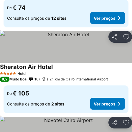
€ 74
De
Consulte os preços de
12 sites
Ver preços
Partilhar
Ad
Sheraton Air Hotel
Hotel
5 Estrelas
8,2
Muito boa
10
a 2.1 km de Cairo International Airport
€ 105
De
Consulte os preços de
2 sites
Ver preços
Partilhar
Ad