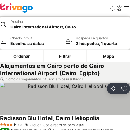
Favoritos
Iniciar
Me
Destino
Cairo International Airport, Cairo
Check-in/out
Hóspedes e quartos
Escolha as datas
2 hóspedes, 1 quarto.
Ordenar
Filtrar
Mapa
Alojamentos em Cairo perto de Cairo
International Airport (Cairo, Egipto)
Como os pagamentos influenciam os resultados
Partilhar
Ad
Radisson Blu Hotel, Cairo Heliopolis
Hotel
Cloud 9 Spa e retiro de bem-estar
4 Estrelas