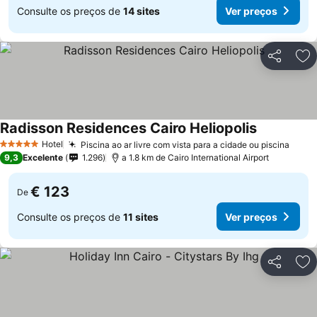
Consulte os preços de
14 sites
Ver preços
Partilhar
Ad
Radisson Residences Cairo Heliopolis
Hotel
Piscina ao ar livre com vista para a cidade ou piscina
5 Estrelas
9,3
Excelente
1.296
a 1.8 km de Cairo International Airport
€ 123
De
Consulte os preços de
11 sites
Ver preços
Partilhar
Ad