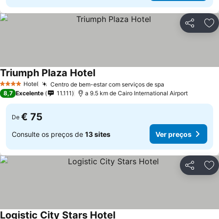
Partilhar
Ad
Triumph Plaza Hotel
Hotel
Centro de bem-estar com serviços de spa
4 Estrelas
8,7
Excelente
11.111
a 9.5 km de Cairo International Airport
€ 75
De
Consulte os preços de
13 sites
Ver preços
Partilhar
Ad
Logistic City Stars Hotel