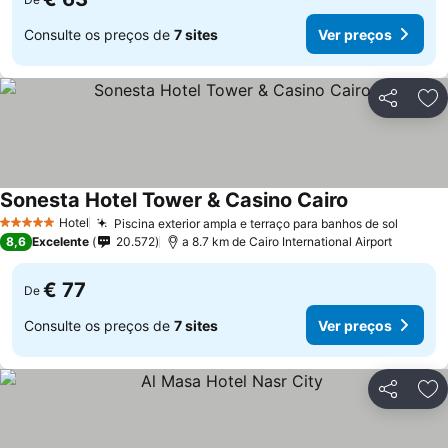
Consulte os preços de
7 sites
Ver preços
Partilhar
Ad
Sonesta Hotel Tower & Casino Cairo
Hotel
Piscina exterior ampla e terraço para banhos de sol
5 Estrelas
8,6
Excelente
20.572
a 8.7 km de Cairo International Airport
€ 77
De
Consulte os preços de
7 sites
Ver preços
Partilhar
Ad