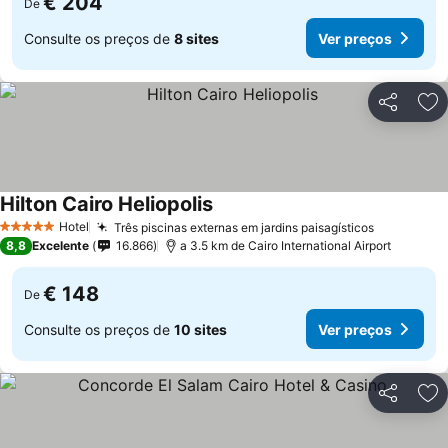
€ 204
De
Consulte os preços de
8 sites
Ver preços
Partilhar
Ad
Hilton Cairo Heliopolis
Hotel
Três piscinas externas em jardins paisagísticos
5 Estrelas
8,8
Excelente
16.866
a 3.5 km de Cairo International Airport
€ 148
De
Consulte os preços de
10 sites
Ver preços
Partilhar
Ad