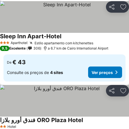
Partilhar
Ad
Sleep Inn Apart-Hotel
Aparthotel
Estilo apartamento com kitchenettes
3 Estrelas
9,5
Excelente
306
a 6.7 km de Cairo International Airport
€ 43
De
Consulte os preços de
4 sites
Ver preços
Partilhar
Ad
فندق أورو بلازا ORO Plaza Hotel
Hotel
2 Estrelas