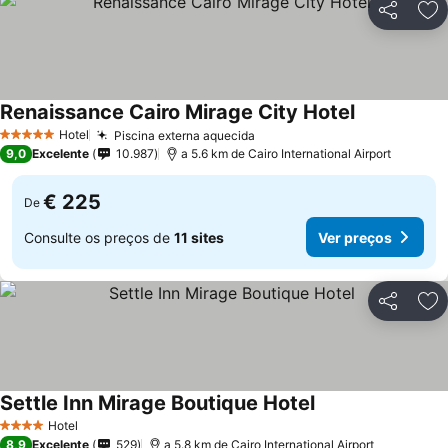
Partilhar
Ad
Renaissance Cairo Mirage City Hotel
Hotel
Piscina externa aquecida
5 Estrelas
9,0
Excelente
10.987
a 5.6 km de Cairo International Airport
€ 225
De
Consulte os preços de
11 sites
Ver preços
Partilhar
Ad
Settle Inn Mirage Boutique Hotel
Hotel
4 Estrelas
8,9
Excelente
529
a 5.8 km de Cairo International Airport