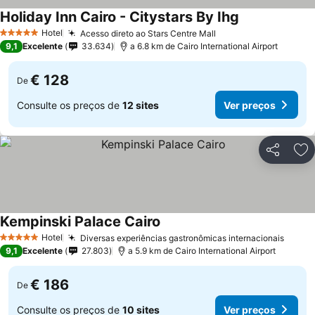
Holiday Inn Cairo - Citystars By Ihg
Hotel
Acesso direto ao Stars Centre Mall
5 Estrelas
9,1
Excelente
33.634
a 6.8 km de Cairo International Airport
€ 128
De
Consulte os preços de
12 sites
Ver preços
Partilhar
Ad
Kempinski Palace Cairo
Hotel
Diversas experiências gastronômicas internacionais
5 Estrelas
9,1
Excelente
27.803
a 5.9 km de Cairo International Airport
€ 186
De
Consulte os preços de
10 sites
Ver preços