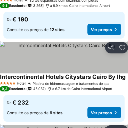
Hotel
Suítes espaçosas com cozinhas completas
4 Estrelas
9,1
Excelente
3.268
a 6.9 km de Cairo International Airport
€ 190
De
Consulte os preços de
12 sites
Ver preços
Partilhar
Ad
Intercontinental Hotels Citystars Cairo By Ihg
Hotel
Piscina de hidromassagem e tratamentos de spa
5 Estrelas
9,2
Excelente
45.087
a 6.7 km de Cairo International Airport
€ 232
De
Consulte os preços de
9 sites
Ver preços