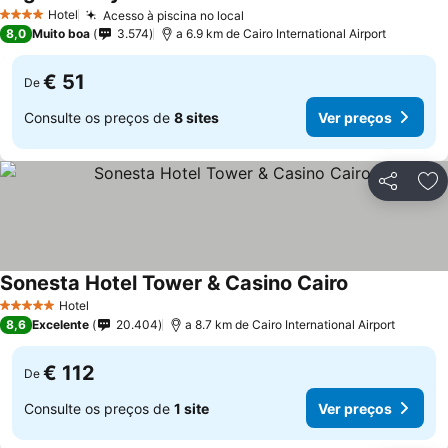
Hotel
Acesso à piscina no local
4 Estrelas
8,0
Muito boa
3.574
a 6.9 km de Cairo International Airport
€ 51
De
Consulte os preços de
8 sites
Ver preços
Partilhar
Ad
Sonesta Hotel Tower & Casino Cairo
Hotel
5 Estrelas
8,6
Excelente
20.404
a 8.7 km de Cairo International Airport
€ 112
De
Consulte os preços de
1 site
Ver preços