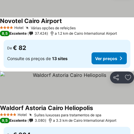
Novotel Cairo Airport
Hotel
Várias opções de refeições
4 Estrelas
8,5
Excelente
37.424
a 1.2 km de Cairo International Airport
€ 82
De
Consulte os preços de
13 sites
Ver preços
Partilhar
Ad
Waldorf Astoria Cairo Heliopolis
Hotel
Suítes luxuosas para tratamentos de spa
5 Estrelas
9,5
Excelente
3.080
a 3.3 km de Cairo International Airport