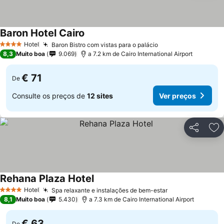
Baron Hotel Cairo
Hotel
Baron Bistro com vistas para o palácio
4 Estrelas
8,3
Muito boa
9.069
a 7.2 km de Cairo International Airport
€ 71
De
Consulte os preços de
12 sites
Ver preços
Partilhar
Ad
Rehana Plaza Hotel
Hotel
Spa relaxante e instalações de bem-estar
4 Estrelas
8,1
Muito boa
5.430
a 7.3 km de Cairo International Airport
€ 63
De