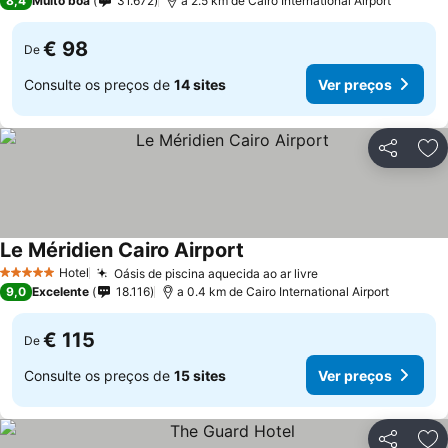
8,4
Muito boa
31.672
a 2.5 km de Cairo International Airport
€ 98
De
Consulte os preços de
14 sites
Ver preços
Partilhar
Ad
Le Méridien Cairo Airport
Hotel
Oásis de piscina aquecida ao ar livre
5 Estrelas
9,0
Excelente
18.116
a 0.4 km de Cairo International Airport
€ 115
De
Consulte os preços de
15 sites
Ver preços