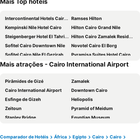
Mais Top hotéis
Intercontinental Hotels Cairo Semiramis By Ihg
Ramses Hilton
Kempinski Nile Hotel Cairo
Hilton Cairo Grand Nile
Steigenberger Hotel El Tahrir Cairo
Hilton Cairo Zamalek Residences
Sofitel Cairo Downtown Nile
Novotel Cairo El Borg
Sofitel Cairo Nile El Gezirah
Pyramisa Suites Hotel Cairo
Mais atrações - Cairo International Airport
Cairo Marriott Hotel & Omar Khayyam Casino
City Palace Hotel
Le Méridien Cairo Airport
Concorde El Salam Cairo Hotel & Casino
Pirâmides de Gizé
Zamalek
Sheraton Cairo Hotel & Casino
Le Passage Cairo Hotel & Casino
Cairo International Airport
Downtown Cairo
The President Hotel Cairo
Mar Charbel Hotel Cairo
Esfinge de Gizeh
Heliopolis
Viaje Hotel Downtown Cairo
Sama hotel
Zeitoun
Pyramid of Meidum
Safir Hotel Cairo
Al Masa Hotel Nasr City
Stanley Bridge
Egyptian Museum
Four Seasons Cairo At Nile Plaza
Downtown Antique Hotel
Garden City
Bibliotheca Alexandrina
Fairmont Nile City
Radisson Blu Hotel, Cairo Heliopolis
Cairo Tower
Pyramids Sound and Light Show
Museum And Nile View Hotel
Novotel Cairo Airport
Comparador de Hotéis
África
Egipto
Cairo
Cairo