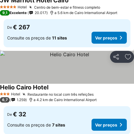
JW Marriott Hotel Cairo
Hotel
Centro de bem-estar e fitness completo
5 Estrelas
9,1
Excelente
20.017
a 5.6 km de Cairo International Airport
€ 267
De
Consulte os preços de
11 sites
Ver preços
Partilhar
Ad
Helio Cairo Hotel
Hotel
Restaurante no local com três refeições
3 Estrelas
6,7
1.259
a 4.2 km de Cairo International Airport
€ 32
De
Consulte os preços de
7 sites
Ver preços