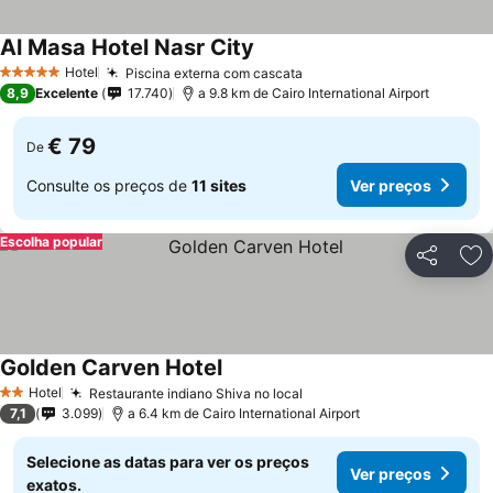
Al Masa Hotel Nasr City
Hotel
Piscina externa com cascata
5 Estrelas
8,9
Excelente
17.740
a 9.8 km de Cairo International Airport
€ 79
De
Consulte os preços de
11 sites
Ver preços
Escolha popular
Partilhar
Ad
Golden Carven Hotel
Hotel
Restaurante indiano Shiva no local
2 Estrelas
7,1
3.099
a 6.4 km de Cairo International Airport
Selecione as datas para ver os preços
Ver preços
exatos.