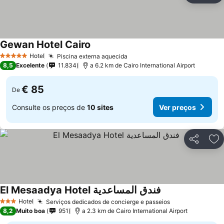
Gewan Hotel Cairo
Hotel
Piscina externa aquecida
5 Estrelas
8,5
Excelente
11.834
a 6.2 km de Cairo International Airport
€ 85
De
Consulte os preços de
10 sites
Ver preços
Partilhar
Ad
El Mesaadya Hotel فندق المساعدية
Hotel
Serviços dedicados de concierge e passeios
3 Estrelas
8,2
Muito boa
951
a 2.3 km de Cairo International Airport