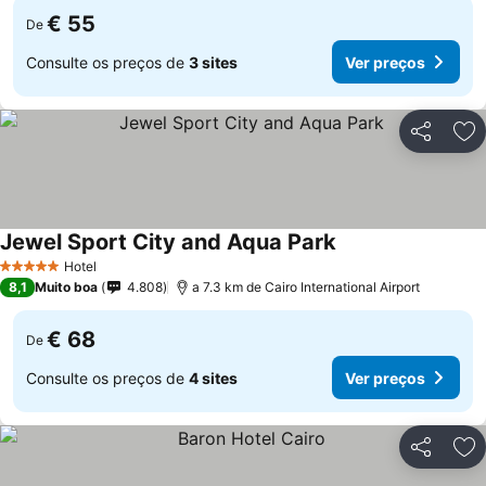
€ 55
De
Consulte os preços de
3 sites
Ver preços
Partilhar
Ad
Jewel Sport City and Aqua Park
Hotel
5 Estrelas
8,1
Muito boa
4.808
a 7.3 km de Cairo International Airport
€ 68
De
Consulte os preços de
4 sites
Ver preços
Partilhar
Ad