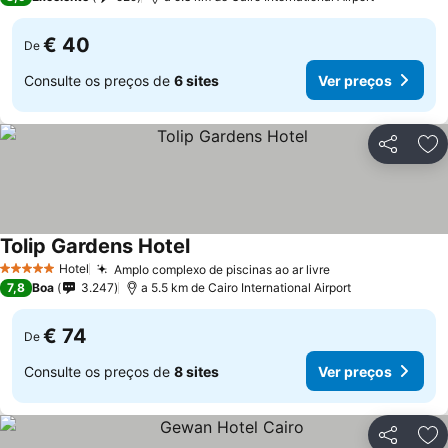
€ 40
De
Consulte os preços de
6 sites
Ver preços
Partilhar
Ad
Tolip Gardens Hotel
Hotel
Amplo complexo de piscinas ao ar livre
5 Estrelas
7,8
Boa
3.247
a 5.5 km de Cairo International Airport
€ 74
De
Consulte os preços de
8 sites
Ver preços
Partilhar
Ad