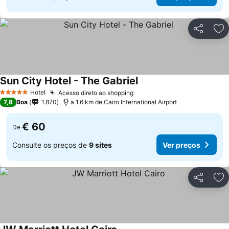
Partilhar
Ad
Sun City Hotel - The Gabriel
Hotel
Acesso direto ao shopping
5 Estrelas
7,8
Boa
1.870
a 1.6 km de Cairo International Airport
€ 60
De
Consulte os preços de
9 sites
Ver preços
Partilhar
Ad