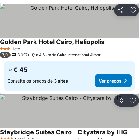
Partilhar
Ad
Golden Park Hotel Cairo, Heliopolis
Hotel
3 Estrelas
7,0
3.097
a 4.6 km de Cairo International Airport
€ 45
De
Consulte os preços de
3 sites
Ver preços
Partilhar
Ad
Staybridge Suites Cairo - Citystars by IHG