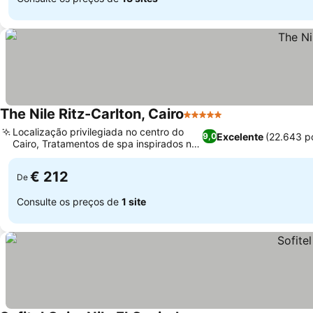
The Nile Ritz-Carlton, Cairo
5 Estrelas
Ver preços
Localização privilegiada no centro do
Excelente
(22.643 p
9,0
Cairo, Tratamentos de spa inspirados no
Ver preços
Antigo Egito
€ 212
De
Consulte os preços de
1 site