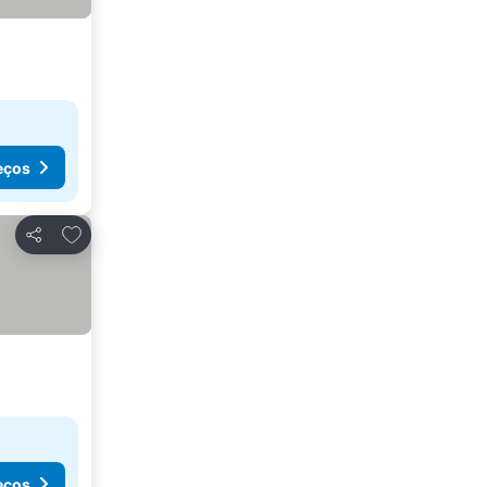
eços
Adicionar aos favoritos
Partilhar
eços