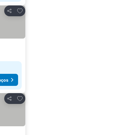
Adicionar aos favoritos
Partilhar
eços
Adicionar aos favoritos
Partilhar