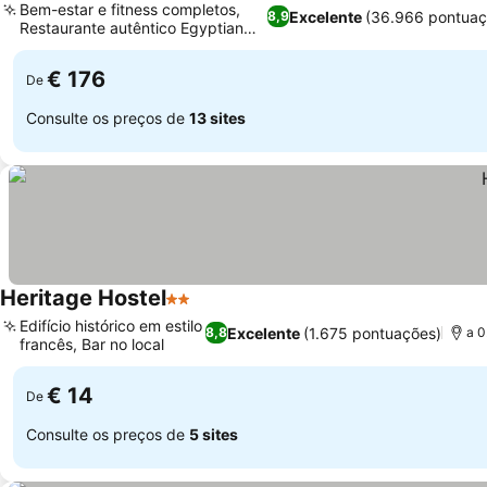
Bem-estar e fitness completos,
Excelente
(36.966 pontuaç
8,9
Restaurante autêntico Egyptian
Ver preços
Nights
€ 176
De
Consulte os preços de
13 sites
Heritage Hostel
2 Estrelas
Ver preços
Edifício histórico em estilo
Excelente
(1.675 pontuações)
8,8
a 0
francês, Bar no local
Ver preços
€ 14
De
Consulte os preços de
5 sites