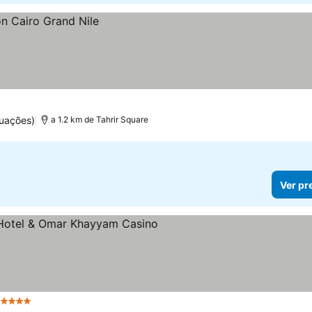
uações)
a 1.2 km de Tahrir Square
Ver pr
 Estrelas
Ver preços