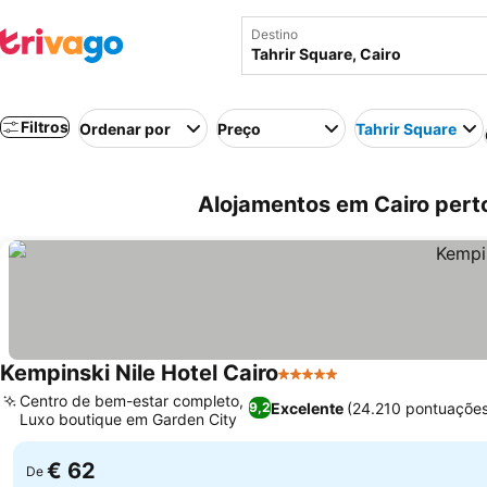
Destino
Filtros
Ordenar por
Preço
Tahrir Square
Alojamentos em Cairo perto
Kempinski Nile Hotel Cairo
5 Estrelas
Ver preços
Centro de bem-estar completo,
Excelente
(24.210 pontuaçõe
9,2
Luxo boutique em Garden City
Ver preços
€ 62
De