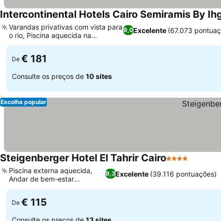
Intercontinental Hotels Cairo Semiramis By Ih
Varandas privativas com vista para
Excelente
(67.073 pontuaç
9,0
o rio, Piscina aquecida na
Ver preços
cobertura
€ 181
De
Consulte os preços de
10 sites
Escolha popular
Steigenberger Hotel El Tahrir Cairo
4 Estrelas
Ver pre
Piscina externa aquecida,
Excelente
(39.116 pontuações)
9,3
Andar de bem-estar
Ver preços
completo
€ 115
De
Consulte os preços de
13 sites