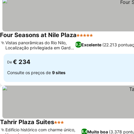
Four Seasons at Nile Plaza
5 Estrelas
Ver preços
Vistas panorâmicas do Rio Nilo,
Excelente
(22.213 pontua
9,2
Localização privilegiada em Garden
Ver preços
City
€ 234
De
Consulte os preços de
9 sites
Tahrir Plaza Suites
3 Estrelas
Ver preços
Edifício histórico com charme único,
Muito boa
(3.378 pont
8,4