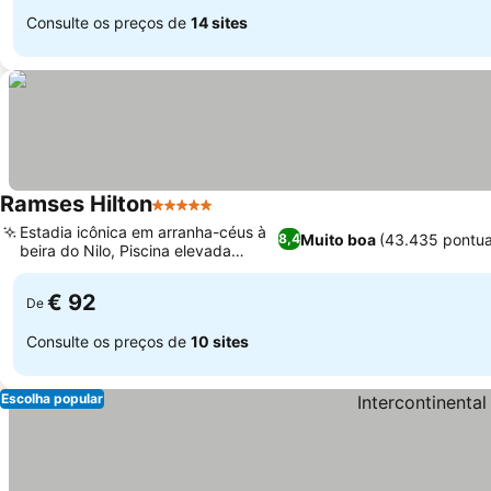
Consulte os preços de
14 sites
Ramses Hilton
5 Estrelas
Ver preços
Estadia icônica em arranha-céus à
Muito boa
(43.435 pontu
8,4
beira do Nilo, Piscina elevada
Ver preços
aquecida
€ 92
De
Consulte os preços de
10 sites
Escolha popular