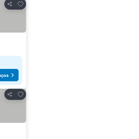
Adicionar aos favoritos
Partilhar
eços
Adicionar aos favoritos
Partilhar