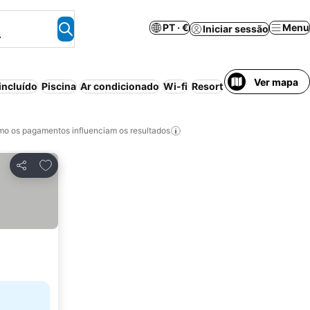
PT · €
Menu
Iniciar sessão
.
Ver mapa
ncluído
Piscina
Ar condicionado
Wi-fi
Resort
Aparthotel
Pensã
o os pagamentos influenciam os resultados
Adicionar aos favoritos
Partilhar