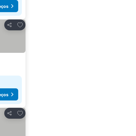
eços
Adicionar aos favoritos
Partilhar
eços
Adicionar aos favoritos
Partilhar