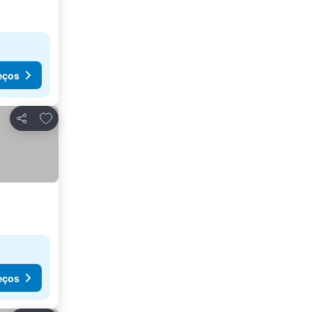
eços
Adicionar aos favoritos
Partilhar
eços