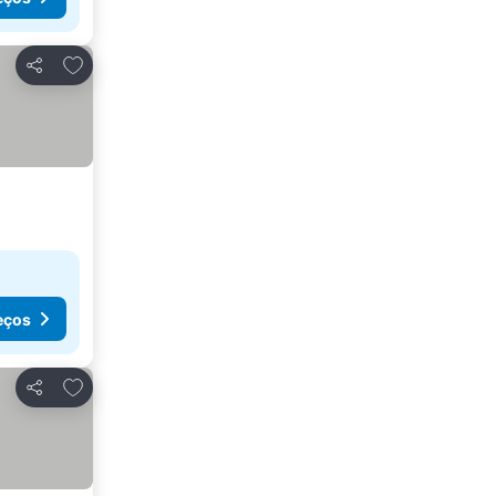
Adicionar aos favoritos
Partilhar
eços
Adicionar aos favoritos
Partilhar