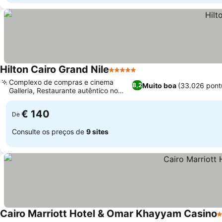
Hilton Cairo Grand Nile
5 Estrelas
Ver preços
Complexo de compras e cinema
Muito boa
(33.026 pont
8,2
Galleria, Restaurante autêntico no
Ver preços
vilarejo núbio
€ 140
De
Consulte os preços de
9 sites
Cairo Marriott Hotel & Omar Khayyam Casino
5