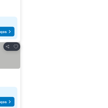
eços
Adicionar aos favoritos
Partilhar
eços