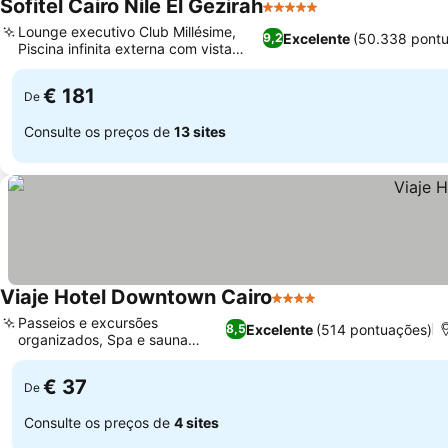
Sofitel Cairo Nile El Gezirah
5 Estrelas
Ver preços
Lounge executivo Club Millésime,
Excelente
(50.338 pont
9,2
Piscina infinita externa com vista
Ver preços
para o Nilo
€ 181
De
Consulte os preços de
13 sites
Viaje Hotel Downtown Cairo
4 Estrelas
Ver preços
Passeios e excursões
Excelente
(514 pontuações)
8,5
organizados, Spa e sauna
Ver preços
relaxantes
€ 37
De
Consulte os preços de
4 sites