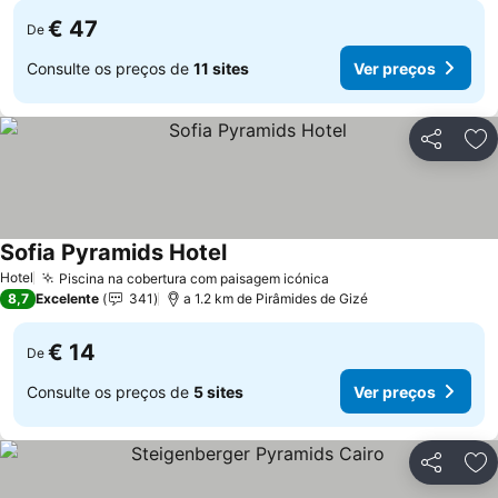
€ 47
De
Consulte os preços de
11 sites
Ver preços
Partilhar
Ad
Sofia Pyramids Hotel
Ver preços
Hotel
Piscina na cobertura com paisagem icónica
Ver preços
8,7
Excelente
341
a 1.2 km de Pirâmides de Gizé
€ 14
De
Consulte os preços de
5 sites
Ver preços
Partilhar
Ad