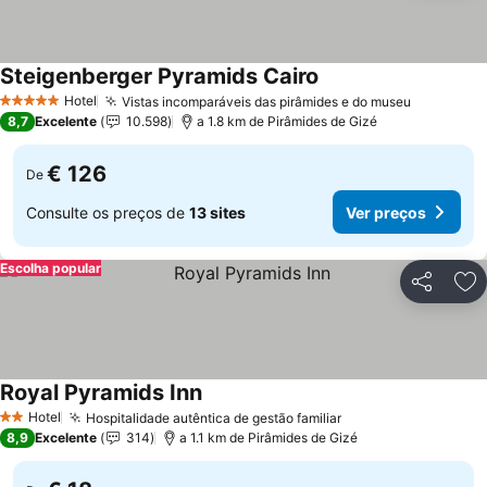
Steigenberger Pyramids Cairo
Ver preços
Hotel
Vistas incomparáveis das pirâmides e do museu
Ver preç
5 Estrelas
8,7
Excelente
10.598
a 1.8 km de Pirâmides de Gizé
€ 126
De
Consulte os preços de
13 sites
Ver preços
Escolha popular
Partilhar
Ad
Royal Pyramids Inn
Ver preços
Hotel
Hospitalidade autêntica de gestão familiar
Ver preços
2 Estrelas
8,9
Excelente
314
a 1.1 km de Pirâmides de Gizé