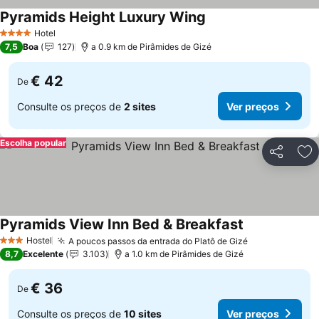
Pyramids Height Luxury Wing
Ver preços
Hotel
4 Estrelas
7,5
Boa
127
a 0.9 km de Pirâmides de Gizé
€ 42
De
Consulte os preços de
2 sites
Ver preços
Escolha popular
Partilhar
Ad
Pyramids View Inn Bed & Breakfast
Ver preços
Hostel
A poucos passos da entrada do Platô de Gizé
Ver preços
3 Estrelas
8,7
Excelente
3.103
a 1.0 km de Pirâmides de Gizé
€ 36
De
Consulte os preços de
10 sites
Ver preços