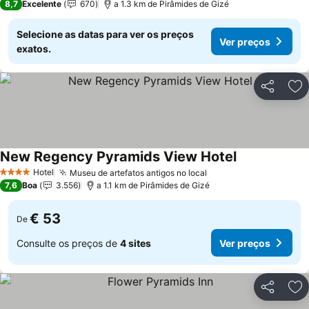
8,7
Excelente
670
a 1.3 km de Pirâmides de Gizé
Selecione as datas para ver os preços
Ver preços
exatos.
Partilhar
Ad
New Regency Pyramids View Hotel
Ver preços
Hotel
Museu de artefatos antigos no local
Ver preços
4 Estrelas
7,6
Boa
3.556
a 1.1 km de Pirâmides de Gizé
€ 53
De
Consulte os preços de
4 sites
Ver preços
Partilhar
Ad