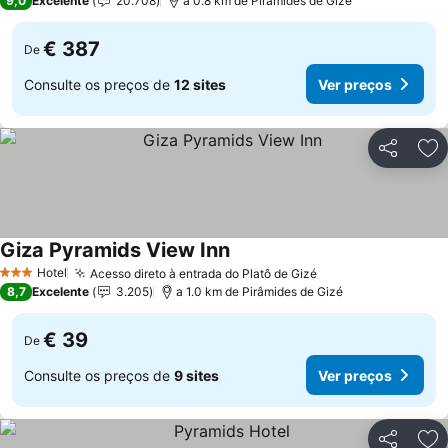
9,0
Excelente
20.708
a 0.8 km de Pirâmides de Gizé
€ 387
De
Consulte os preços de
12 sites
Ver preços
Partilhar
Ad
Giza Pyramids View Inn
Ver preços
Hotel
Acesso direto à entrada do Platô de Gizé
Ver preços
3 Estrelas
8,7
Excelente
3.205
a 1.0 km de Pirâmides de Gizé
€ 39
De
Consulte os preços de
9 sites
Ver preços