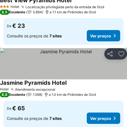
Best View Pyramids Hotel
Ver preços
Hotel
Localização privilegiada perto da entrada de Gizé
Ver preço
3 Estrelas
8,5
Excelente
5.894
a 1.1 km de Pirâmides de Gizé
€ 23
De
Consulte os preços de
7 sites
Ver preços
Partilhar
Ad
Jasmine Pyramids Hotel
Ver preços
Hotel
Atendimento excepcional
Ver preços
8,8
Excelente
1.568
a 1.0 km de Pirâmides de Gizé
€ 65
De
Consulte os preços de
7 sites
Ver preços