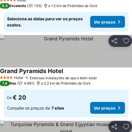
Hotel
5 Estrelas
9,0
Excelente
135
a 1.2 km de Pirâmides de Gizé
Selecione as datas para ver os preços
Ver preços
exatos.
Partilhar
Ad
Grand Pyramids Hotel
Ver preços
Hotel
Extensas instalações de spa e bem-estar
Ver preços
4 Estrelas
7,6
Boa
4.661
a 2.2 km de Pirâmides de Gizé
€ 20
De
Consulte os preços de
7 sites
Ver preços
Partilhar
Ad