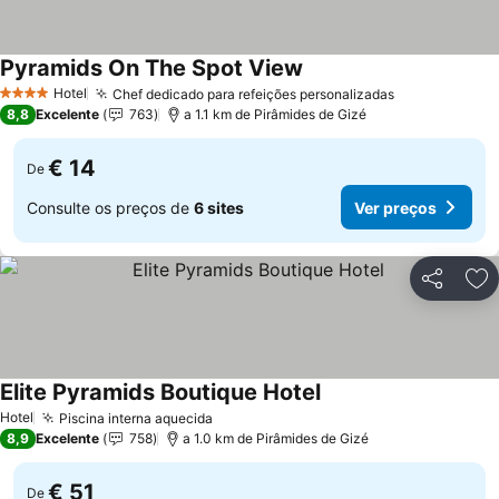
Pyramids On The Spot View
Ver preços
Hotel
Chef dedicado para refeições personalizadas
Ver preços
4 Estrelas
8,8
Excelente
763
a 1.1 km de Pirâmides de Gizé
€ 14
De
Consulte os preços de
6 sites
Ver preços
Partilhar
Ad
Elite Pyramids Boutique Hotel
Ver preços
Hotel
Piscina interna aquecida
Ver preços
8,9
Excelente
758
a 1.0 km de Pirâmides de Gizé
€ 51
De