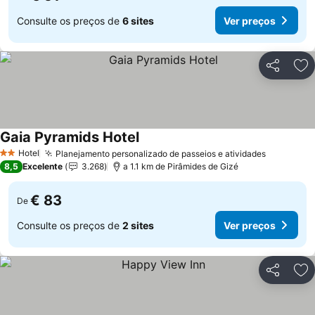
Consulte os preços de
6 sites
Ver preços
Partilhar
Ad
Gaia Pyramids Hotel
Ver preços
Hotel
Planejamento personalizado de passeios e atividades
Ver preç
2 Estrelas
8,5
Excelente
3.268
a 1.1 km de Pirâmides de Gizé
€ 83
De
Consulte os preços de
2 sites
Ver preços
Partilhar
Ad