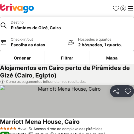
Favoritos
Iniciar
Me
Destino
Pirâmides de Gizé, Cairo
Check-in/out
Hóspedes e quartos
Escolha as datas
2 hóspedes, 1 quarto.
Ordenar
Filtrar
Mapa
Alojamentos em Cairo perto de Pirâmides de
Gizé (Cairo, Egipto)
Como os pagamentos influenciam os resultados
Partilhar
Ad
Marriott Mena House, Cairo
Ver preços
Hotel
Acesso direto ao complexo das pirâmides
Ver preços
5 Estrelas