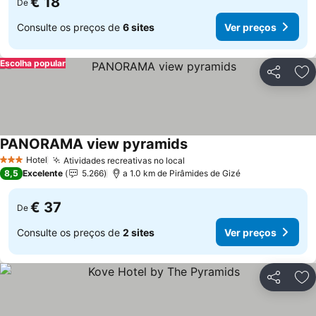
€ 18
De
Consulte os preços de
6 sites
Ver preços
Escolha popular
Partilhar
Ad
PANORAMA view pyramids
Ver preços
Hotel
Atividades recreativas no local
Ver preços
3 Estrelas
8,5
Excelente
5.266
a 1.0 km de Pirâmides de Gizé
€ 37
De
Consulte os preços de
2 sites
Ver preços
Partilhar
Ad