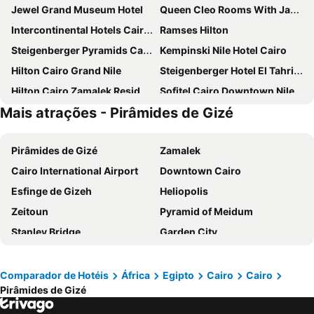
Jewel Grand Museum Hotel
Queen Cleo Rooms With Jaccuzi And Pyramids View
Intercontinental Hotels Cairo Semiramis By Ihg
Ramses Hilton
Steigenberger Pyramids Cairo
Kempinski Nile Hotel Cairo
Hilton Cairo Grand Nile
Steigenberger Hotel El Tahrir Cairo
Hilton Cairo Zamalek Residences
Sofitel Cairo Downtown Nile
Mais atrações - Pirâmides de Gizé
Novotel Cairo El Borg
Sofitel Cairo Nile El Gezirah
Pyramisa Suites Hotel Cairo
Pyramids Hotel
Pirâmides de Gizé
Zamalek
Cairo Marriott Hotel & Omar Khayyam Casino
City Palace Hotel
Cairo International Airport
Downtown Cairo
Marriott Mena House, Cairo
Pyramids Park Resort Cairo
Esfinge de Gizeh
Heliopolis
Sheraton Cairo Hotel & Casino
The President Hotel Cairo
Zeitoun
Pyramid of Meidum
Grand Pyramids Hotel
Pyramids Height Hotel & Pyramids Master Scene Rooftop
Stanley Bridge
Garden City
Barcelo Cairo Pyramids
Mar Charbel Hotel Cairo
Egyptian Museum
Bibliotheca Alexandrina
Hyatt Regency Cairo West
Viaje Hotel Downtown Cairo
Pyramids Sound and Light Show
Cairo Tower
Mövenpick Cairo Media City
Best View Pyramids Hotel
Comparador de Hotéis
África
Egipto
Cairo
Cairo
Pirâmides de Gizé
Borg El Arab Airport
The Royal Jewellery Museum
Pyramids Charm
Sama hotel
Nile Street
Abu Rawash Pyramid