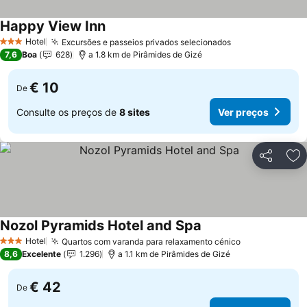
Happy View Inn
Ver preços
Hotel
Excursões e passeios privados selecionados
Ver preços
3 Estrelas
7,6
Boa
628
a 1.8 km de Pirâmides de Gizé
€ 10
De
Consulte os preços de
8 sites
Ver preços
Partilhar
Ad
Nozol Pyramids Hotel and Spa
Ver preços
Hotel
Quartos com varanda para relaxamento cénico
Ver preços
3 Estrelas
8,6
Excelente
1.296
a 1.1 km de Pirâmides de Gizé
€ 42
De