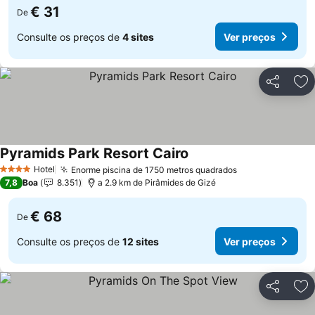
€ 31
De
Consulte os preços de
4 sites
Ver preços
Partilhar
Ad
Pyramids Park Resort Cairo
Ver preços
Hotel
Enorme piscina de 1750 metros quadrados
Ver preços
4 Estrelas
7,8
Boa
8.351
a 2.9 km de Pirâmides de Gizé
€ 68
De
Consulte os preços de
12 sites
Ver preços
Partilhar
Ad