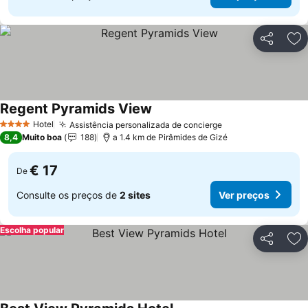
Partilhar
Ad
Regent Pyramids View
Ver preços
Hotel
Assistência personalizada de concierge
Ver preços
4 Estrelas
8,4
Muito boa
188
a 1.4 km de Pirâmides de Gizé
€ 17
De
Consulte os preços de
2 sites
Ver preços
Escolha popular
Partilhar
Ad