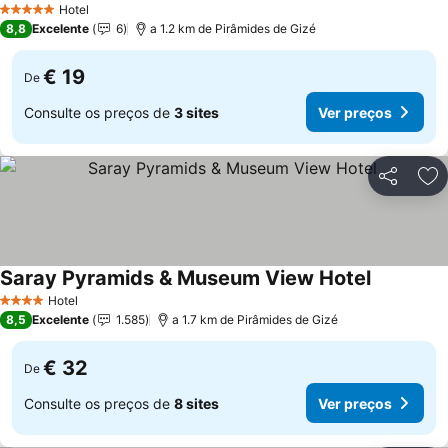
Hotel
5 Estrelas
8,8
Excelente
6
a 1.2 km de Pirâmides de Gizé
€ 19
De
Consulte os preços de
3 sites
Ver preços
Partilhar
Ad
Saray Pyramids & Museum View Hotel
Ver preço
Hotel
4 Estrelas
8,5
Excelente
1.585
a 1.7 km de Pirâmides de Gizé
€ 32
De
Consulte os preços de
8 sites
Ver preços