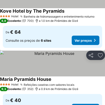
Kove Hotel by The Pyramids
Ver preços
Hotel
Banheira de hidromassagem e entretenimento noturno
Ver p
4 Estrelas
8,8
Excelente
700
a 1.0 km de Pirâmides de Gizé
€ 64
De
Consulte os preços de
6 sites
Ver preços
Partilhar
Ad
Maria Pyramids House
Ver preços
Hotel
Refeições caseiras com sabores locais
Ver preços
4 Estrelas
9,3
Excelente
352
a 0.9 km de Pirâmides de Gizé
€ 40
De