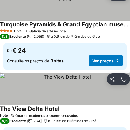
Turquoise Pyramids & Grand Egyptian museum view Hotel
Ver preços
Hotel
Galeria de arte no local
Ver preços
4 Estrelas
8,8
Excelente
2.058
a 0.9 km de Pirâmides de Gizé
€ 24
De
Consulte os preços de
3 sites
Ver preços
Partilhar
Ad
The View Delta Hotel
Ver preços
Hotel
Quartos modernos e recém-renovados
Ver preços
8,6
Excelente
234
a 1.5 km de Pirâmides de Gizé