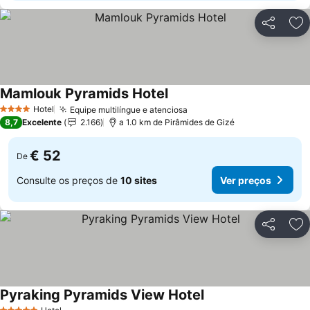
Partilhar
Ad
Mamlouk Pyramids Hotel
Ver preços
Hotel
Equipe multilíngue e atenciosa
Ver preços
4 Estrelas
8,7
Excelente
2.166
a 1.0 km de Pirâmides de Gizé
€ 52
De
Consulte os preços de
10 sites
Ver preços
Partilhar
Ad
Pyraking Pyramids View Hotel
Ver preços