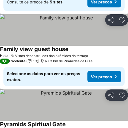
Consulte os preços de
5 sites
Ver preços
Partilhar
Ad
Family view guest house
Ver preços
Hotel
Vistas desobstruídas das pirâmides do terraço
Ver preços
9,8
Excelente
13
a 1.3 km de Pirâmides de Gizé
Selecione as datas para ver os preços
Ver preços
exatos.
Partilhar
Ad
Pyramids Spiritual Gate
Ver preços