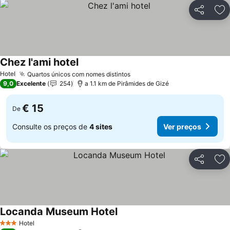
Partilhar
Ad
Chez l'ami hotel
Ver preços
Hotel
Quartos únicos com nomes distintos
Ver preços
9,0
Excelente
254
a 1.1 km de Pirâmides de Gizé
€ 15
De
Consulte os preços de
4 sites
Ver preços
Partilhar
Ad
Locanda Museum Hotel
Ver preços
Hotel
3 Estrelas