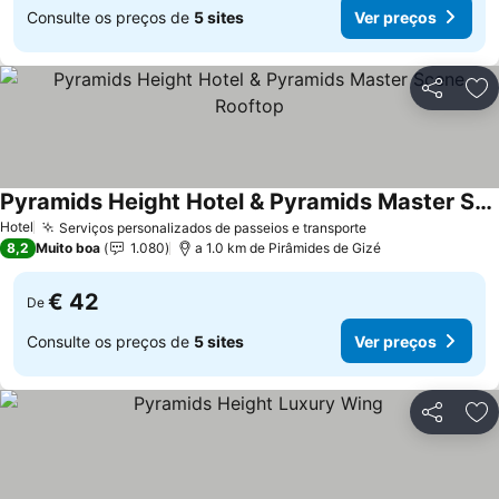
Consulte os preços de
5 sites
Ver preços
Partilhar
Ad
Pyramids Height Hotel & Pyramids Master Scene Rooftop
Ver preços
Hotel
Serviços personalizados de passeios e transporte
Ver preços
8,2
Muito boa
1.080
a 1.0 km de Pirâmides de Gizé
€ 42
De
Consulte os preços de
5 sites
Ver preços
Partilhar
Ad