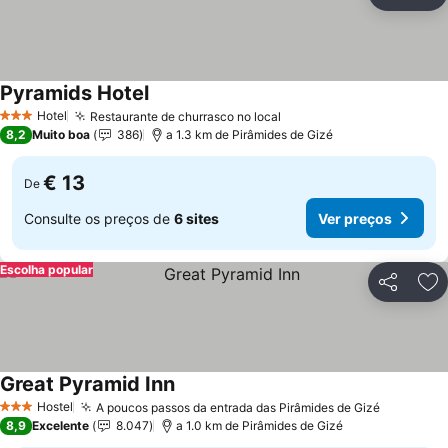
Partilhar
Ad
Pyramids Hotel
Ver preços
Hotel
Restaurante de churrasco no local
Ver preços
3 Estrelas
8,2
Muito boa
386
a 1.3 km de Pirâmides de Gizé
€ 13
De
Consulte os preços de
6 sites
Ver preços
Escolha popular
Partilhar
Ad
Great Pyramid Inn
Ver preços
Hostel
A poucos passos da entrada das Pirâmides de Gizé
Ver preç
3 Estrelas
8,9
Excelente
8.047
a 1.0 km de Pirâmides de Gizé