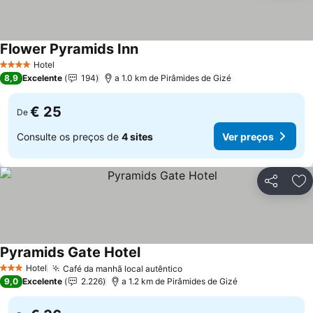
Flower Pyramids Inn
Ver preços
Hotel
4 Estrelas
8,9
Excelente
194
a 1.0 km de Pirâmides de Gizé
€ 25
De
Consulte os preços de
4 sites
Ver preços
Partilhar
Ad
Pyramids Gate Hotel
Ver preços
Hotel
Café da manhã local autêntico
Ver preços
3 Estrelas
9,0
Excelente
2.226
a 1.2 km de Pirâmides de Gizé