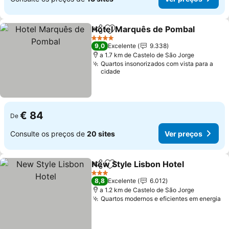
Hotel Marquês de Pombal
Partilhar
Adicionar aos favoritos
4 Estrelas
9,0
Excelente
9.338
a 1.7 km de Castelo de São Jorge
Quartos insonorizados com vista para a
cidade
€ 84
De
Consulte os preços de
20 sites
Ver preços
New Style Lisbon Hotel
Partilhar
Adicionar aos favoritos
3 Estrelas
8,8
Excelente
6.012
a 1.2 km de Castelo de São Jorge
Quartos modernos e eficientes em energia