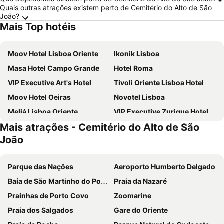
Quais outras atrações existem perto de Cemitério do Alto de São
João?
Mais Top hotéis
Moov Hotel Lisboa Oriente
Ikonik Lisboa
Masa Hotel Campo Grande
Hotel Roma
VIP Executive Art's Hotel
Tivoli Oriente Lisboa Hotel
Moov Hotel Oeiras
Novotel Lisboa
Meliá Lisboa Oriente
VIP Executive Zurique Hotel
Mais atrações - Cemitério do Alto de São
TRYP by Wyndham Lisboa Caparica Mar
Holiday Inn Express Lisbon - Alfragide by IHG
João
Turim Ibéria Hotel
VIP Executive Entrecampos Hotel
Selina Secret Garden Lisbon
Residencial Jardim Da Amadora
Parque das Nações
Aeroporto Humberto Delgado
Evidencia Belverde Atitude Hotel
Holiday Inn Express Lisbon - Oeiras By Ihg
Baía de São Martinho do Porto
Praia da Nazaré
ibis Lisboa Parque das Naçoes
ibis Lisboa Jose Malhoa
Prainhas de Porto Covo
Zoomarine
Eurostars Universal Lisboa
Stay Hotel Lisboa Aeroporto
Praia dos Salgados
Gare do Oriente
MS Aparthotel
Universo Romantico