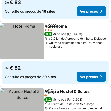
€ 83
De
Consulte os preços de
16 sites
Ver preços
Hotel Roma
Partilhar
Adicionar aos favoritos
3 Estrelas
8,3
Muito boa
9.463
a 3.0 km de Aeroporto Humberto Delgado
Culinária diversificada com 150 vinhos
nacionais
€ 82
De
Consulte os preços de
20 sites
Ver preços
Avenue Hostel & Suites
Partilhar
Adicionar aos favoritos
1 Estrelas
8,2
Muito boa
3.508
a 1.6 km de Castelo de São Jorge
Pizzas frescas com um preço especial