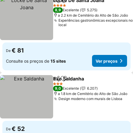
Locke De Santa Joana
Partilhar
Adicionar aos favoritos
4 Estrelas
8,9
Excelente
5.275
a 2.2 km de Cemitério do Alto de São João
Experiências gastronômicas excepcionais no
local
€ 81
De
Consulte os preços de
15 sites
Ver preços
Exe Saldanha
Partilhar
Adicionar aos favoritos
3 Estrelas
9,0
Excelente
6.207
a 1.8 km de Cemitério do Alto de São João
Design moderno com murais de Lisboa
€ 52
De