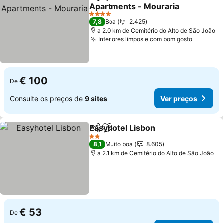
Partilhar
Adicionar aos favoritos
Apartments - Mouraria
4 Estrelas
7,8
Boa
2.425
a 2.0 km de Cemitério do Alto de São João
Interiores limpos e com bom gosto
€ 100
De
Consulte os preços de
9 sites
Ver preços
Easyhotel Lisbon
Partilhar
Adicionar aos favoritos
2 Estrelas
8,1
Muito boa
8.605
a 2.1 km de Cemitério do Alto de São João
€ 53
De