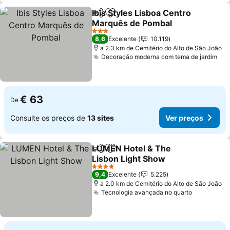
Ibis Styles Lisboa Centro
Partilhar
Adicionar aos favoritos
Marquês de Pombal
3 Estrelas
8,6
Excelente
10.119
a 2.3 km de Cemitério do Alto de São João
Decoração moderna com tema de jardim
€ 63
De
Consulte os preços de
13 sites
Ver preços
LUMEN Hotel & The
Partilhar
Adicionar aos favoritos
Lisbon Light Show
4 Estrelas
9,4
Excelente
5.225
a 2.0 km de Cemitério do Alto de São João
Tecnologia avançada no quarto