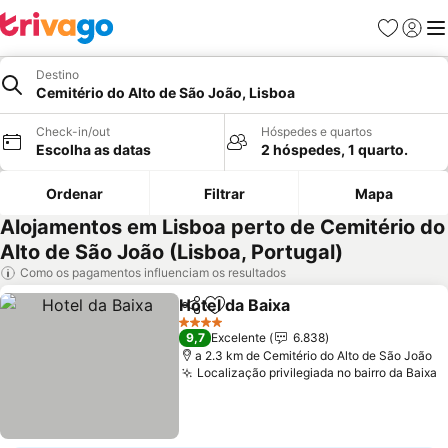
Favoritos
Iniciar
Me
Destino
Cemitério do Alto de São João, Lisboa
Check-in/out
Hóspedes e quartos
Escolha as datas
2 hóspedes, 1 quarto.
Ordenar
Filtrar
Mapa
Alojamentos em Lisboa perto de Cemitério do
Alto de São João (Lisboa, Portugal)
Como os pagamentos influenciam os resultados
Hotel da Baixa
Partilhar
Adicionar aos favoritos
4 Estrelas
9,7
Excelente
6.838
a 2.3 km de Cemitério do Alto de São João
Localização privilegiada no bairro da Baixa