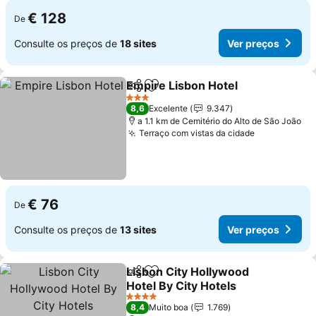
€ 128
De
Consulte os preços de
18 sites
Ver preços
Empire Lisbon Hotel
Partilhar
Adicionar aos favoritos
3 Estrelas
8,6
Excelente
9.347
a 1.1 km de Cemitério do Alto de São João
Terraço com vistas da cidade
€ 76
De
Consulte os preços de
13 sites
Ver preços
Lisbon City Hollywood
Partilhar
Adicionar aos favoritos
Hotel By City Hotels
4 Estrelas
8,4
Muito boa
1.769