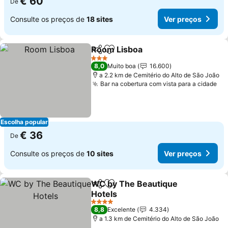
€ 60
De
Consulte os preços de
18 sites
Ver preços
Room Lisboa
Partilhar
Adicionar aos favoritos
3 Estrelas
8,0
Muito boa
16.600
a 2.2 km de Cemitério do Alto de São João
Bar na cobertura com vista para a cidade
Escolha popular
€ 36
De
Consulte os preços de
10 sites
Ver preços
WC by The Beautique
Partilhar
Adicionar aos favoritos
Hotels
4 Estrelas
8,8
Excelente
4.334
a 1.3 km de Cemitério do Alto de São João