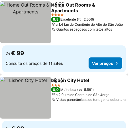
Home Out Rooms &
Partilhar
Adicionar aos favoritos
Apartments
4 Estrelas
8,8
Excelente
2.506
a 1.4 km de Cemitério do Alto de São João
Quartos espaçosos com tetos altos
€ 99
De
Consulte os preços de
11 sites
Ver preços
Lisbon City Hotel
Partilhar
Adicionar aos favoritos
3 Estrelas
8,0
Muito boa
5.561
a 2.0 km de Castelo de São Jorge
Vistas panorâmicas do terraço na cobertura