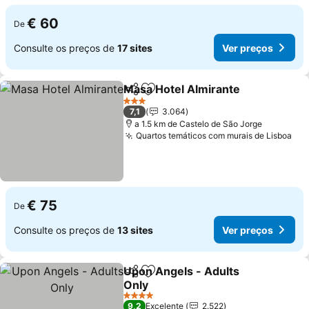
€ 60
De
Consulte os preços de
17 sites
Ver preços
Masa Hotel Almirante
Partilhar
Adicionar aos favoritos
3 Estrelas
7,1
3.064
a 1.5 km de Castelo de São Jorge
Quartos temáticos com murais de Lisboa
€ 75
De
Consulte os preços de
13 sites
Ver preços
Upon Angels - Adults
Partilhar
Adicionar aos favoritos
Only
4 Estrelas
9,2
Excelente
2.522