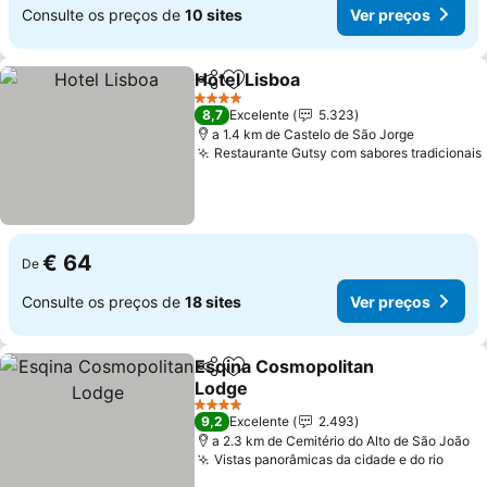
Consulte os preços de
10 sites
Ver preços
Hotel Lisboa
Partilhar
Adicionar aos favoritos
4 Estrelas
8,7
Excelente
5.323
a 1.4 km de Castelo de São Jorge
Restaurante Gutsy com sabores tradicionais
€ 64
De
Consulte os preços de
18 sites
Ver preços
Esqina Cosmopolitan
Partilhar
Adicionar aos favoritos
Lodge
4 Estrelas
9,2
Excelente
2.493
a 2.3 km de Cemitério do Alto de São João
Vistas panorâmicas da cidade e do rio