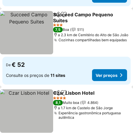
Succeed Campo Pequeno
Partilhar
Adicionar aos favoritos
Suites
3 Estrelas
7,5
Boa
511
a 2.3 km de Cemitério do Alto de São João
Cozinhas compartilhadas bem equipadas
€ 52
De
Consulte os preços de
11 sites
Ver preços
Czar Lisbon Hotel
Partilhar
Adicionar aos favoritos
4 Estrelas
8,1
Muito boa
4.864
a 1.7 km de Castelo de São Jorge
Experiência gastronômica portuguesa
autêntica