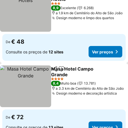
3 Estrelas
8,9
Excelente
6.268
a 1.9 km de Cemitério do Alto de São João
Design moderno e limpo dos quartos
€ 48
De
Consulte os preços de
12 sites
Ver preços
Masa Hotel Campo
Partilhar
Adicionar aos favoritos
Grande
4 Estrelas
8,4
Muito boa
13.781
a 3.3 km de Cemitério do Alto de São João
Design moderno e decoração artística
€ 72
De
Consulte os preços de
13 sites
Ver preços