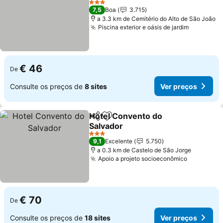
3 Estrelas
7,5
Boa
3.715
a 3.3 km de Cemitério do Alto de São João
Piscina exterior e oásis de jardim
€ 46
De
Consulte os preços de
8 sites
Ver preços
Hotel Convento do
Partilhar
Adicionar aos favoritos
Salvador
3 Estrelas
9,1
Excelente
5.750
a 0.3 km de Castelo de São Jorge
Apoio a projeto socioeconômico
€ 70
De
Consulte os preços de
18 sites
Ver preços