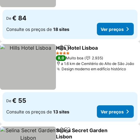
€ 84
De
Consulte os preços de
18 sites
Ver preços
Hills Hotel Lisboa
Partilhar
Adicionar aos favoritos
4 Estrelas
8,0
Muito boa
2.935
a 1.6 km de Cemitério do Alto de São João
Design moderno em edifício histórico
€ 55
De
Consulte os preços de
13 sites
Ver preços
Selina Secret Garden
Partilhar
Adicionar aos favoritos
Lisbon