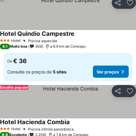
Partilhar
Ad
Hotel Quindio Campestre
Ver preços
Hotel
Piscina aquecida
Ver preços
3 Estrelas
8,1
Muito boa
926
a 6.9 km de Cenexpo
€ 36
De
Consulte os preços de
5 sites
Ver preços
Escolha popular
Partilhar
Ad
Hotel Hacienda Combia
Ver preços
Hotel
Piscina infinita panorâmica
Ver preços
3 Estrelas
8,8
Excelente
2.208
a 7.8 km de Cenexpo