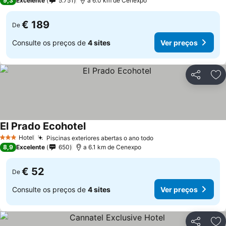
9,3
Excelente
5.751
a 6.0 km de Cenexpo
€ 189
De
Consulte os preços de
4 sites
Ver preços
Partilhar
Ad
El Prado Ecohotel
Ver preços
Hotel
Piscinas exteriores abertas o ano todo
Ver preços
3 Estrelas
8,9
Excelente
650
a 6.1 km de Cenexpo
€ 52
De
Consulte os preços de
4 sites
Ver preços