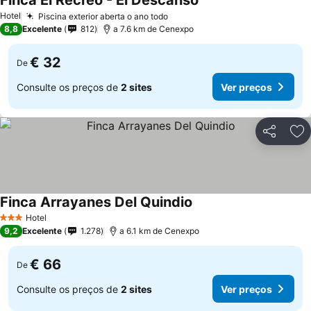
Finca El Recreo - El Descanso
Ver preços
Hotel
Piscina exterior aberta o ano todo
Ver preços
8,8
Excelente
812
a 7.6 km de Cenexpo
€ 32
De
Consulte os preços de
2 sites
Ver preços
Partilhar
Ad
Finca Arrayanes Del Quindio
Ver preços
Hotel
3 Estrelas
9,2
Excelente
1.278
a 6.1 km de Cenexpo
€ 66
De
Consulte os preços de
2 sites
Ver preços