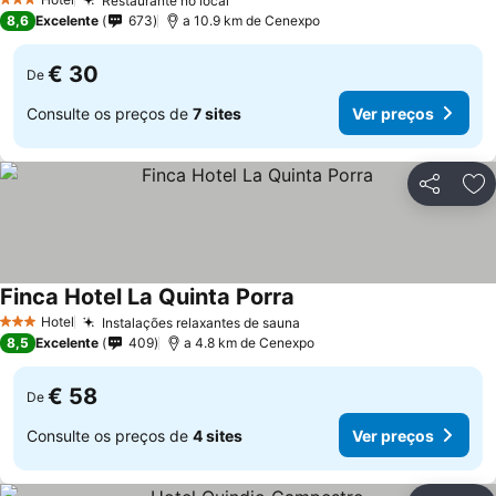
Restaurante no local
Ver preços
3 Estrelas
8,6
Excelente
673
a 10.9 km de Cenexpo
€ 30
De
Consulte os preços de
7 sites
Ver preços
Partilhar
Ad
Finca Hotel La Quinta Porra
Ver preços
Hotel
Instalações relaxantes de sauna
Ver preços
3 Estrelas
8,5
Excelente
409
a 4.8 km de Cenexpo
€ 58
De
Consulte os preços de
4 sites
Ver preços