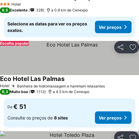
Ver preços
Hotel
3 Estrelas
9,5
Excelente
328
a 0.9 km de Cenexpo
Selecione as datas para ver os preços
Ver preços
exatos.
Escolha popular
Partilhar
Ad
Eco Hotel Las Palmas
Ver preços
Hotel
Banheira de hidromassagem e hammam relaxantes
Ver preços
8,3
Muito boa
1.112
a 4.5 km de Cenexpo
€ 51
De
Consulte os preços de
8 sites
Ver preços