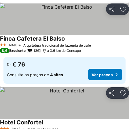
Partilhar
Ad
Finca Cafetera El Balso
Ver preços
Hotel
Arquitetura tradicional de fazenda de café
Ver preços
2 Estrelas
8,6
Excelente
186
a 3.6 km de Cenexpo
€ 76
De
Consulte os preços de
4 sites
Ver preços
Partilhar
Ad
Hotel Confortel
Ver preços
Hotel