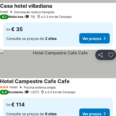
Casa hotel villadiana
Ver preços
Hotel
Decoração rústica tranquila
Ver preços
8,1
Muito boa
75
a 0.3 km de Cenexpo
€ 35
De
Consulte os preços de
2 sites
Ver preços
Partilhar
Ad
Hotel Campestre Cafe Cafe
Ver preços
Hotel
Piscina externa ampla
Ver preços
3 Estrelas
9,0
Excelente
1.327
a 5.3 km de Cenexpo
€ 114
De
Consulte os preços de
6 sites
Ver preços