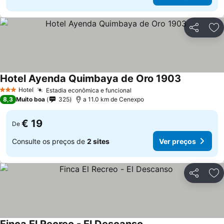
Partilhar
Ad
Hotel Ayenda Quimbaya de Oro 1903
Ver preços
Hotel
Estadia econômica e funcional
Ver preços
3 Estrelas
8,3
Muito boa
325
a 11.0 km de Cenexpo
€ 19
De
Consulte os preços de
2 sites
Ver preços
Partilhar
Ad