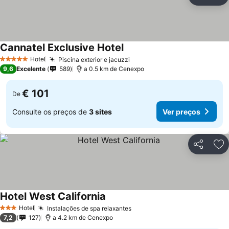
Partilhar
Ad
Cannatel Exclusive Hotel
Ver preços
Hotel
Piscina exterior e jacuzzi
Ver preços
5 Estrelas
9,6
Excelente
589
a 0.5 km de Cenexpo
€ 101
De
Consulte os preços de
3 sites
Ver preços
Partilhar
Ad
Hotel West California
Ver preços
Hotel
Instalações de spa relaxantes
Ver preços
3 Estrelas
7,2
127
a 4.2 km de Cenexpo