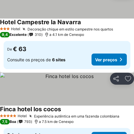
Hotel Campestre la Navarra
Ver preços
Hotel
Decoração chique em estilo campestre nos quartos
Ver preç
3 Estrelas
9,4
Excelente
310
a 4.1 km de Cenexpo
€ 63
De
Consulte os preços de
6 sites
Ver preços
Partilhar
Ad
Finca hotel los cocos
Ver preços
Hotel
Experiência autêntica em uma fazenda colombiana
Ver pr
5 Estrelas
7,5
Boa
793
a 7.5 km de Cenexpo