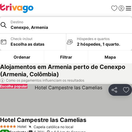
Favoritos
Iniciar
Me
Destino
Cenexpo, Armenia
Check-in/out
Hóspedes e quartos
Escolha as datas
2 hóspedes, 1 quarto.
Ordenar
Filtrar
Mapa
Alojamentos em Armenia perto de Cenexpo
(Armenia, Colômbia)
Como os pagamentos influenciam os resultados
Escolha popular
Partilhar
Ad
Hotel Campestre las Camelias
Ver preços
Hotel
Capela católica no local
Ver preços
5 Estrelas