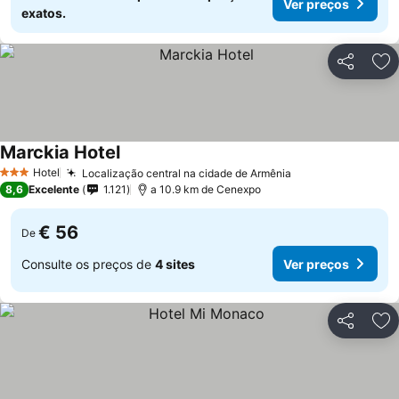
Ver preços
exatos.
Partilhar
Ad
Marckia Hotel
Ver preços
Hotel
Localização central na cidade de Armênia
Ver preços
3 Estrelas
8,6
Excelente
1.121
a 10.9 km de Cenexpo
€ 56
De
Consulte os preços de
4 sites
Ver preços
Partilhar
Ad