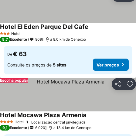
Hotel El Eden Parque Del Cafe
Ver preços
Hotel
3 Estrelas
8,7
Excelente
909
a 8.0 km de Cenexpo
€ 63
De
Consulte os preços de
5 sites
Ver preços
Escolha popular
Partilhar
Ad
Hotel Mocawa Plaza Armenia
Ver preços
Hotel
Localização central privilegiada
Ver preços
4 Estrelas
9,1
Excelente
6.020
a 13.4 km de Cenexpo