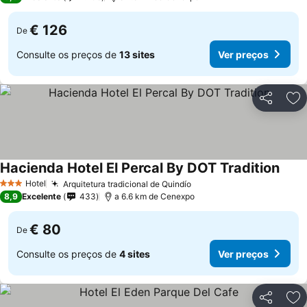
€ 126
De
Consulte os preços de
13 sites
Ver preços
Partilhar
Ad
Hacienda Hotel El Percal By DOT Tradition
Ver p
Hotel
Arquitetura tradicional de Quindío
Ver preços
3 Estrelas
8,9
Excelente
433
a 6.6 km de Cenexpo
€ 80
De
Consulte os preços de
4 sites
Ver preços
Partilhar
Ad