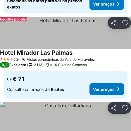
Selecione as datas para ver os preços
Ver preços
exatos.
Escolha popular
Partilhar
Ad
Hotel Mirador Las Palmas
Ver preços
Hotel
Vistas panorâmicas do Vale do Maravelez
Ver preços
3 Estrelas
9,2
Excelente
2.113
a 10.0 km de Cenexpo
€ 71
De
Consulte os preços de
9 sites
Ver preços
Partilhar
Ad