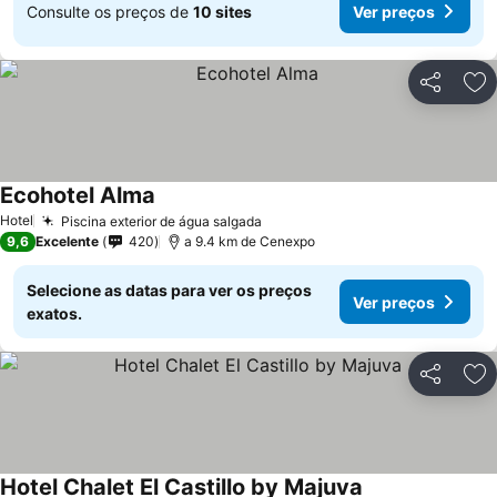
Consulte os preços de
10 sites
Ver preços
Partilhar
Ad
Ecohotel Alma
Ver preços
Hotel
Piscina exterior de água salgada
Ver preços
9,6
Excelente
420
a 9.4 km de Cenexpo
Selecione as datas para ver os preços
Ver preços
exatos.
Partilhar
Ad
Hotel Chalet El Castillo by Majuva