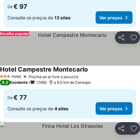
€ 97
De
Consulte os preços de
13 sites
Ver preços
Escolha popular
Partilhar
Ad
Hotel Campestre Montecarlo
Ver preços
Hotel
Piscina ao ar livre e jacuzzis
Ver preços
3 Estrelas
9,3
Excelente
1.566
a 8.0 km de Cenexpo
€ 77
De
Consulte os preços de
4 sites
Ver preços
Partilhar
Ad