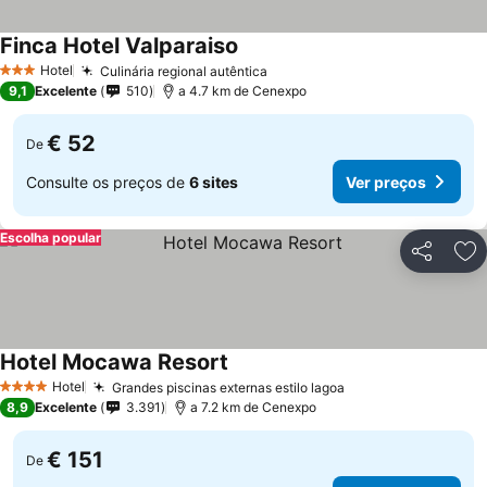
Finca Hotel Valparaiso
Ver preços
Hotel
Culinária regional autêntica
Ver preços
3 Estrelas
9,1
Excelente
510
a 4.7 km de Cenexpo
€ 52
De
Consulte os preços de
6 sites
Ver preços
Escolha popular
Partilhar
Ad
Hotel Mocawa Resort
Ver preços
Hotel
Grandes piscinas externas estilo lagoa
Ver preços
4 Estrelas
8,9
Excelente
3.391
a 7.2 km de Cenexpo
€ 151
De