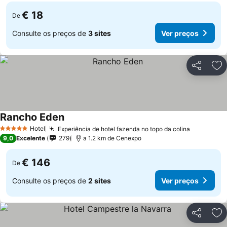
€ 18
De
Consulte os preços de
3 sites
Ver preços
Partilhar
Ad
Rancho Eden
Ver preços
Hotel
Experiência de hotel fazenda no topo da colina
Ver preço
5 Estrelas
9,0
Excelente
279
a 1.2 km de Cenexpo
€ 146
De
Consulte os preços de
2 sites
Ver preços
Partilhar
Ad