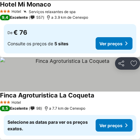
Hotel Mi Monaco
Ver preços
Hotel
Serviços relaxantes de spa
Ver preços
3 Estrelas
9,4
Excelente
557
a 3.9 km de Cenexpo
€ 76
De
Consulte os preços de
5 sites
Ver preços
Partilhar
Ad
Finca Agroturistica La Coqueta
Ver preços
Hotel
3 Estrelas
8,5
Excelente
98
a 7.7 km de Cenexpo
Selecione as datas para ver os preços
Ver preços
exatos.