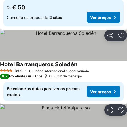
€ 50
De
Consulte os preços de
2 sites
Ver preços
Partilhar
Ad
Hotel Barranqueros Soledén
Ver preços
Hotel
Culinária internacional e local variada
Ver preços
4 Estrelas
8,7
Excelente
1.615
a 0.6 km de Cenexpo
Selecione as datas para ver os preços
Ver preços
exatos.
Partilhar
Ad