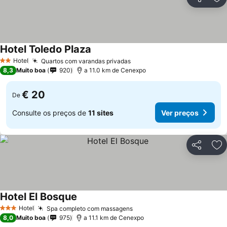
Partilhar
Ad
Hotel Toledo Plaza
Ver preços
Hotel
Quartos com varandas privadas
Ver preços
2 Estrelas
8,3
Muito boa
920
a 11.0 km de Cenexpo
€ 20
De
Consulte os preços de
11 sites
Ver preços
Partilhar
Ad
Hotel El Bosque
Ver preços
Hotel
Spa completo com massagens
Ver preços
3 Estrelas
8,0
Muito boa
975
a 11.1 km de Cenexpo