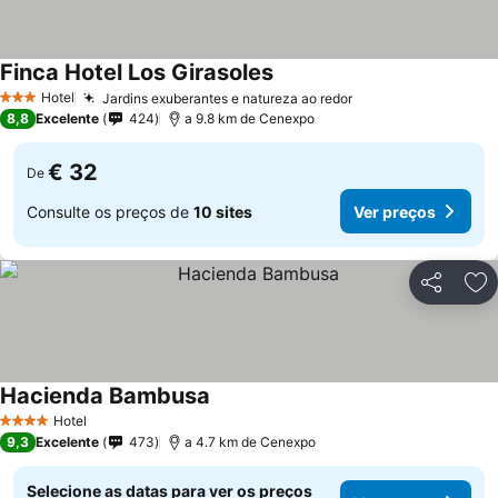
Finca Hotel Los Girasoles
Ver preços
Hotel
Jardins exuberantes e natureza ao redor
Ver preços
3 Estrelas
8,8
Excelente
424
a 9.8 km de Cenexpo
€ 32
De
Consulte os preços de
10 sites
Ver preços
Partilhar
Ad
Hacienda Bambusa
Ver preços
Hotel
4 Estrelas
9,3
Excelente
473
a 4.7 km de Cenexpo
Selecione as datas para ver os preços