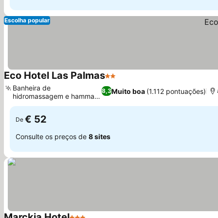
Escolha popular
Eco Hotel Las Palmas
2 Estrelas
Banheira de
Muito boa
(1.112 pontuações)
8,3
hidromassagem e hammam
relaxantes
€ 52
De
Consulte os preços de
8 sites
Marckia Hotel