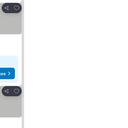
Adicionar aos favoritos
Partilhar
ços
Adicionar aos favoritos
Partilhar