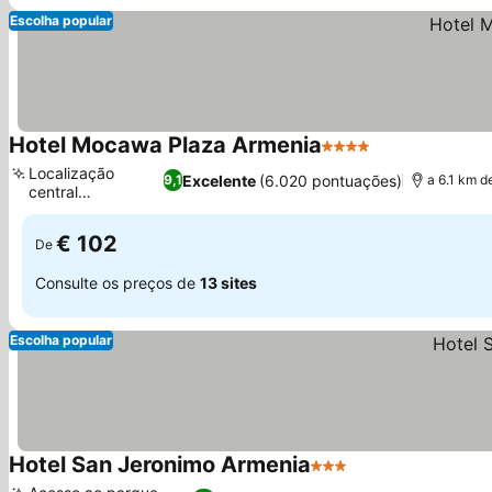
Escolha popular
Hotel Mocawa Plaza Armenia
4 Estrelas
Localização
Excelente
(6.020 pontuações)
9,1
a 6.1 km d
central
privilegiada
€ 102
De
Consulte os preços de
13 sites
Escolha popular
Hotel San Jeronimo Armenia
3 Estrelas