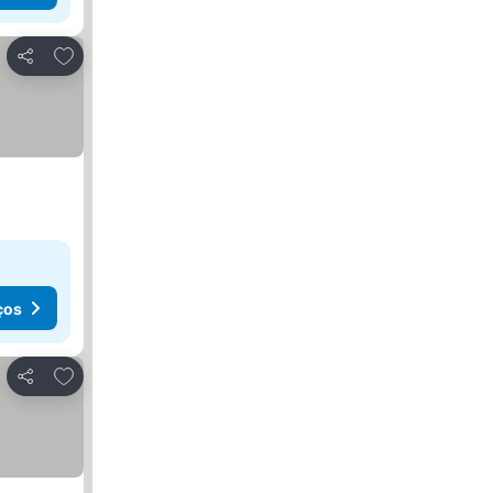
Adicionar aos favoritos
Partilhar
ços
Adicionar aos favoritos
Partilhar