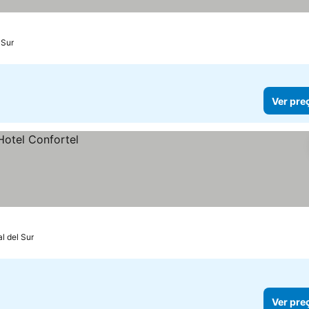
 Sur
Ver pre
l del Sur
Ver pre