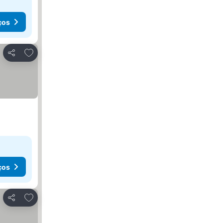
ços
Adicionar aos favoritos
Partilhar
ços
Adicionar aos favoritos
Partilhar