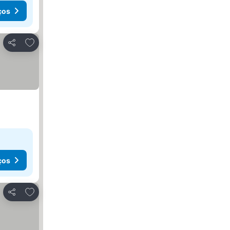
ços
Adicionar aos favoritos
Partilhar
ços
Adicionar aos favoritos
Partilhar