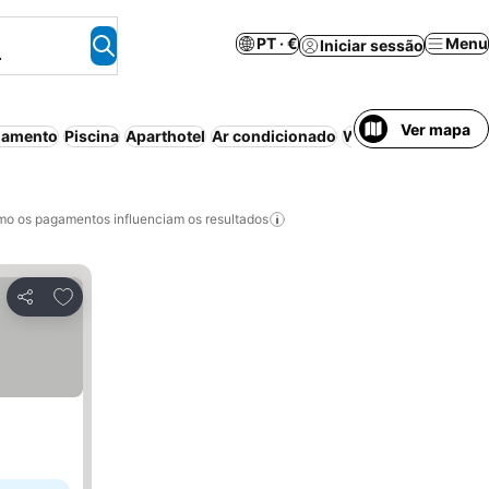
PT · €
Menu
Iniciar sessão
.
Ver mapa
namento
Piscina
Aparthotel
Ar condicionado
Wi-fi
Famílias
Sem
o os pagamentos influenciam os resultados
Adicionar aos favoritos
Partilhar