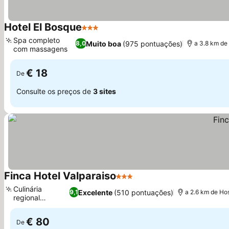
Hotel El Bosque
3 Estrelas
Spa completo
Muito boa
(975 pontuações)
8,0
a 3.8 km de 
com massagens
€ 18
De
Consulte os preços de
3 sites
Finca Hotel Valparaiso
3 Estrelas
Culinária
Excelente
(510 pontuações)
9,1
a 2.6 km de Hos
regional
autêntica
€ 80
De