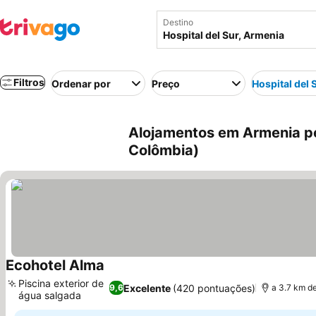
Destino
Filtros
Ordenar por
Preço
Hospital del 
Alojamentos em Armenia per
Colômbia)
Ecohotel Alma
Piscina exterior de
Excelente
(420 pontuações)
9,6
a 3.7 km de
água salgada