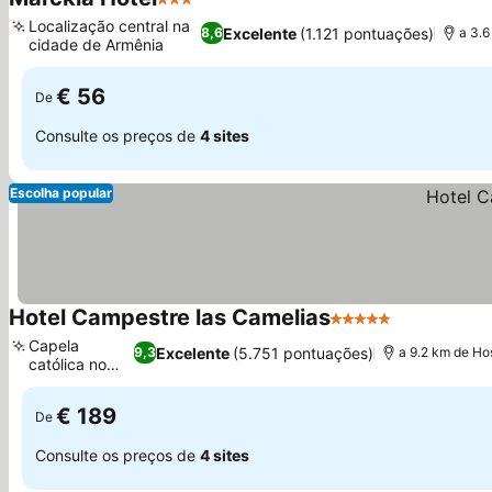
3 Estrelas
Localização central na
Excelente
(1.121 pontuações)
8,6
a 3.6
cidade de Armênia
€ 56
De
Consulte os preços de
4 sites
Escolha popular
Hotel Campestre las Camelias
5 Estrelas
Capela
Excelente
(5.751 pontuações)
9,3
a 9.2 km de Hos
católica no
local
€ 189
De
Consulte os preços de
4 sites