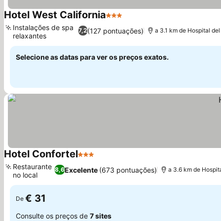
Hotel West California
3 Estrelas
Instalações de spa
(127 pontuações)
7,2
a 3.1 km de Hospital del
relaxantes
Selecione as datas para ver os preços exatos.
Hotel Confortel
3 Estrelas
Restaurante
Excelente
(673 pontuações)
8,6
a 3.6 km de Hospita
no local
€ 31
De
Consulte os preços de
7 sites