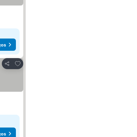
ços
Adicionar aos favoritos
Partilhar
ços