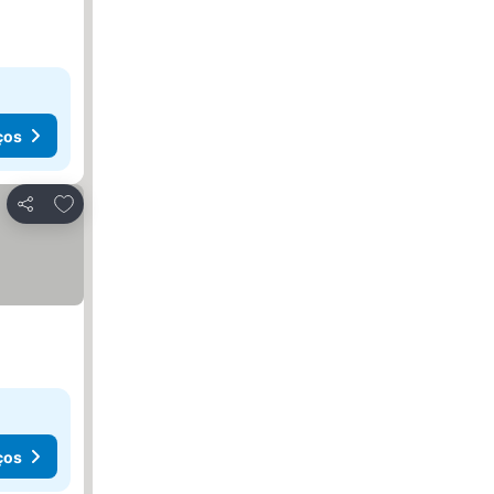
ços
Adicionar aos favoritos
Partilhar
ços