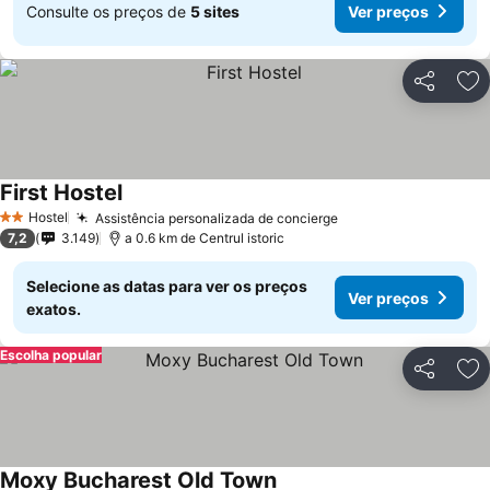
Consulte os preços de
5 sites
Ver preços
Partilhar
Ad
First Hostel
Hostel
Assistência personalizada de concierge
2 Estrelas
7,2
3.149
a 0.6 km de Centrul istoric
Selecione as datas para ver os preços
Ver preços
exatos.
Escolha popular
Partilhar
Ad
Moxy Bucharest Old Town