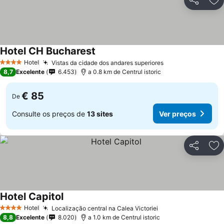
Partilhar
Ad
Hotel CH Bucharest
Hotel
Vistas da cidade dos andares superiores
4 Estrelas
8,7
Excelente
6.453
a 0.8 km de Centrul istoric
€ 85
De
Consulte os preços de
13 sites
Ver preços
Partilhar
Ad
Hotel Capitol
Hotel
Localização central na Calea Victoriei
4 Estrelas
8,8
Excelente
8.020
a 1.0 km de Centrul istoric