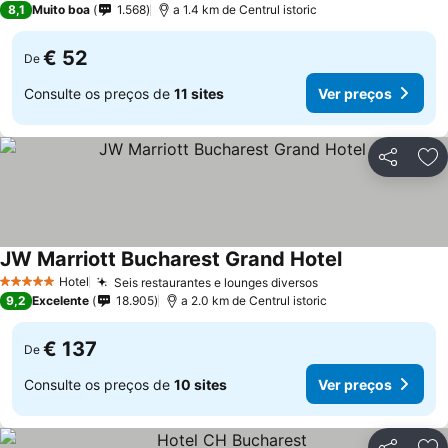
8,1
Muito boa
1.568
a 1.4 km de Centrul istoric
€ 52
De
Consulte os preços de
11 sites
Ver preços
Partilhar
Ad
JW Marriott Bucharest Grand Hotel
Hotel
Seis restaurantes e lounges diversos
5 Estrelas
9,2
Excelente
18.905
a 2.0 km de Centrul istoric
€ 137
De
Consulte os preços de
10 sites
Ver preços