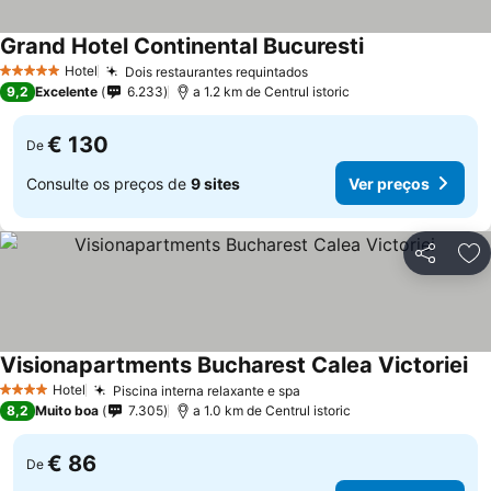
Grand Hotel Continental Bucuresti
Hotel
Dois restaurantes requintados
5 Estrelas
9,2
Excelente
6.233
a 1.2 km de Centrul istoric
€ 130
De
Consulte os preços de
9 sites
Ver preços
Partilhar
Ad
Visionapartments Bucharest Calea Victoriei
Hotel
Piscina interna relaxante e spa
4 Estrelas
8,2
Muito boa
7.305
a 1.0 km de Centrul istoric
€ 86
De