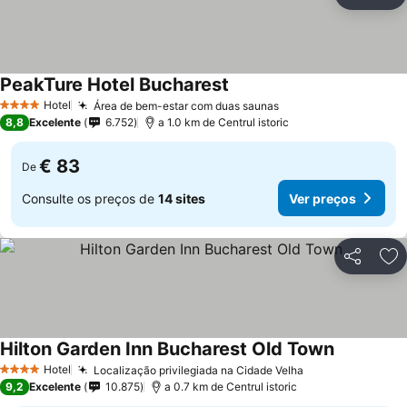
Partilhar
Ad
PeakTure Hotel Bucharest
Hotel
Área de bem-estar com duas saunas
4 Estrelas
8,8
Excelente
6.752
a 1.0 km de Centrul istoric
€ 83
De
Consulte os preços de
14 sites
Ver preços
Partilhar
Ad
Hilton Garden Inn Bucharest Old Town
Hotel
Localização privilegiada na Cidade Velha
4 Estrelas
9,2
Excelente
10.875
a 0.7 km de Centrul istoric