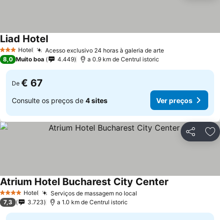
Liad Hotel
Hotel
Acesso exclusivo 24 horas à galeria de arte
3 Estrelas
8,0
Muito boa
4.449
a 0.9 km de Centrul istoric
€ 67
De
Consulte os preços de
4 sites
Ver preços
Partilhar
Ad
Atrium Hotel Bucharest City Center
Hotel
Serviços de massagem no local
4 Estrelas
7,3
3.723
a 1.0 km de Centrul istoric