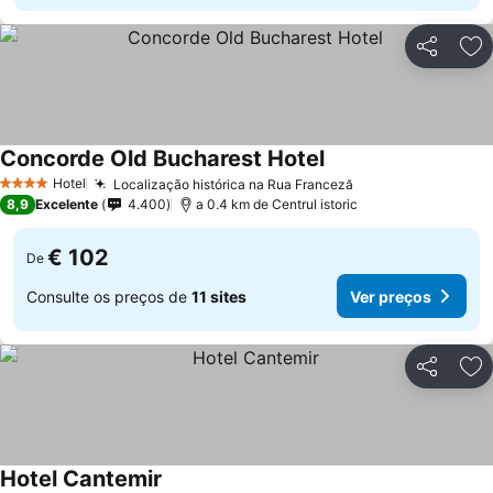
Partilhar
Ad
Concorde Old Bucharest Hotel
Hotel
Localização histórica na Rua Franceză
4 Estrelas
8,9
Excelente
4.400
a 0.4 km de Centrul istoric
€ 102
De
Consulte os preços de
11 sites
Ver preços
Partilhar
Ad
Hotel Cantemir