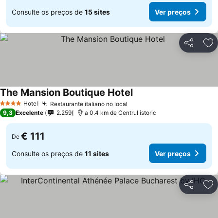
Consulte os preços de
15 sites
Ver preços
Partilhar
Ad
The Mansion Boutique Hotel
Hotel
Restaurante italiano no local
4 Estrelas
9,3
Excelente
2.259
a 0.4 km de Centrul istoric
€ 111
De
Consulte os preços de
11 sites
Ver preços
Partilhar
Ad