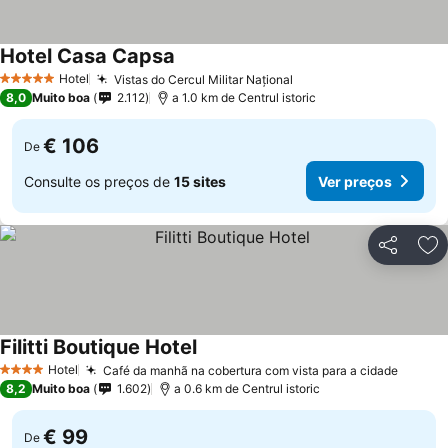
Hotel Casa Capsa
Hotel
Vistas do Cercul Militar Național
5 Estrelas
8,0
Muito boa
2.112
a 1.0 km de Centrul istoric
€ 106
De
Consulte os preços de
15 sites
Ver preços
Partilhar
Ad
Filitti Boutique Hotel
Hotel
Café da manhã na cobertura com vista para a cidade
4 Estrelas
8,2
Muito boa
1.602
a 0.6 km de Centrul istoric
€ 99
De