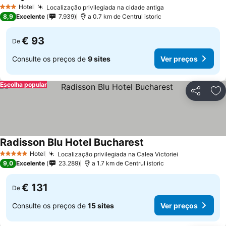
Hotel
Localização privilegiada na cidade antiga
3 Estrelas
8,9
Excelente
7.939
a 0.7 km de Centrul istoric
€ 93
De
Consulte os preços de
9 sites
Ver preços
Escolha popular
Partilhar
Ad
Radisson Blu Hotel Bucharest
Hotel
Localização privilegiada na Calea Victoriei
5 Estrelas
9,0
Excelente
23.289
a 1.7 km de Centrul istoric
€ 131
De
Consulte os preços de
15 sites
Ver preços