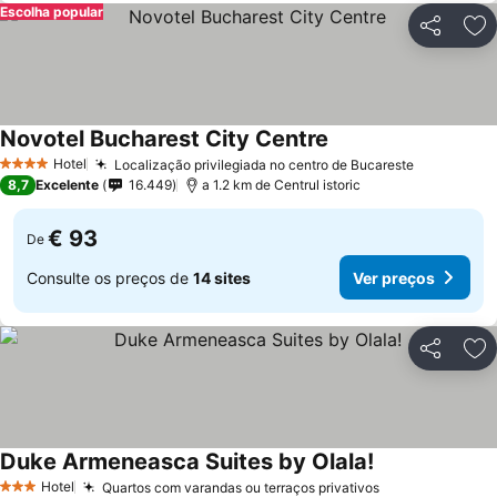
Escolha popular
Partilhar
Ad
Novotel Bucharest City Centre
Hotel
Localização privilegiada no centro de Bucareste
4 Estrelas
8,7
Excelente
16.449
a 1.2 km de Centrul istoric
€ 93
De
Consulte os preços de
14 sites
Ver preços
Partilhar
Ad
Duke Armeneasca Suites by Olala!
Hotel
Quartos com varandas ou terraços privativos
3 Estrelas