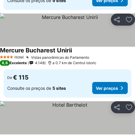
Consulte os preços de
9 sites
Ver preços
Partilhar
Ad
Mercure Bucharest Unirii
Hotel
Vistas panorâmicas do Parlamento
4 Estrelas
8,8
Excelente
4.148
a 0.7 km de Centrul istoric
€ 115
De
Consulte os preços de
5 sites
Ver preços
Partilhar
Ad