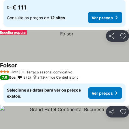
€ 111
De
Consulte os preços de
12 sites
Ver preços
Escolha popular
Partilhar
Ad
Foisor
Hotel
Terraço sazonal convidativo
3 Estrelas
7,6
Boa
372
a 1.9 km de Centrul istoric
Selecione as datas para ver os preços
Ver preços
exatos.
Partilhar
Ad