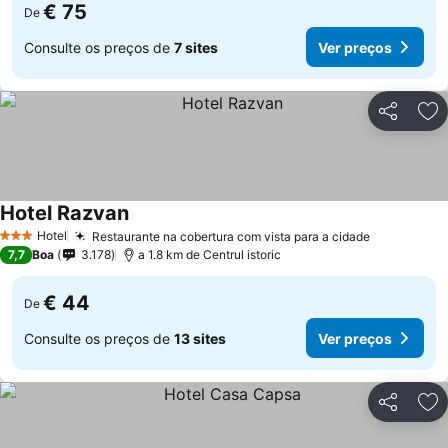
€ 75
De
Consulte os preços de
7 sites
Ver preços
Partilhar
Ad
Hotel Razvan
Hotel
Restaurante na cobertura com vista para a cidade
3 Estrelas
7,7
Boa
3.178
a 1.8 km de Centrul istoric
€ 44
De
Consulte os preços de
13 sites
Ver preços
Partilhar
Ad