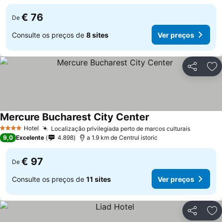
€ 76
De
Consulte os preços de
8 sites
Ver preços
Partilhar
Ad
Mercure Bucharest City Center
Hotel
Localização privilegiada perto de marcos culturais
4 Estrelas
9,0
Excelente
4.898
a 1.9 km de Centrul istoric
€ 97
De
Consulte os preços de
11 sites
Ver preços
Partilhar
Ad