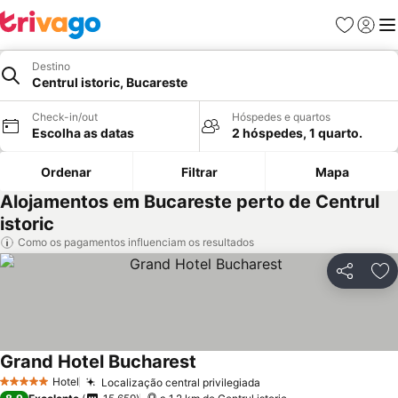
Favoritos
Iniciar
Me
Destino
Centrul istoric, Bucareste
Check-in/out
Hóspedes e quartos
Escolha as datas
2 hóspedes, 1 quarto.
Ordenar
Filtrar
Mapa
Alojamentos em Bucareste perto de Centrul
istoric
Como os pagamentos influenciam os resultados
Partilhar
Ad
Grand Hotel Bucharest
Hotel
Localização central privilegiada
5 Estrelas