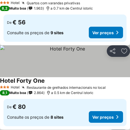
Hotel
Quartos com varandas privativas
3 Estrelas
8,2
Muito boa
1.963
a 0.7 km de Centrul istoric
€ 56
De
Consulte os preços de
9 sites
Ver preços
Partilhar
Ad
Hotel Forty One
Hotel
Restaurante de grelhados internacionais no local
3 Estrelas
8,1
Muito boa
2.864
a 0.5 km de Centrul istoric
€ 80
De
Consulte os preços de
8 sites
Ver preços