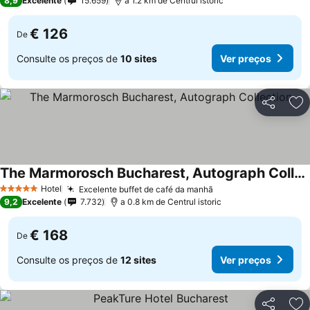
8,9
Excelente
15.659
a 1.2 km de Centrul istoric
€ 126
De
Consulte os preços de
10 sites
Ver preços
Partilhar
Ad
The Marmorosch Bucharest, Autograph Collection
Hotel
Excelente buffet de café da manhã
5 Estrelas
9,2
Excelente
7.732
a 0.8 km de Centrul istoric
€ 168
De
Consulte os preços de
12 sites
Ver preços