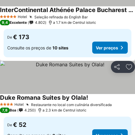
InterContinental Athénée Palace Bucharest by IHG
Hotel
Seleção refinada do English Bar
5 Estrelas
9,4
Excelente
4.802
a 1.7 km de Centrul istoric
€ 173
De
Consulte os preços de
10 sites
Ver preços
Partilhar
Ad
Duke Romana Suites by Olala!
Hotel
Restaurante no local com culinária diversificada
4 Estrelas
7,8
Boa
4.250
a 2.3 km de Centrul istoric
€ 52
De