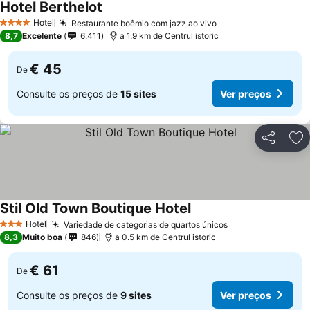
Hotel Berthelot
Hotel
Restaurante boêmio com jazz ao vivo
4 Estrelas
8,7
Excelente
6.411
a 1.9 km de Centrul istoric
€ 45
De
Consulte os preços de
15 sites
Ver preços
Partilhar
Ad
Stil Old Town Boutique Hotel
Hotel
Variedade de categorias de quartos únicos
3 Estrelas
8,3
Muito boa
846
a 0.5 km de Centrul istoric
€ 61
De
Consulte os preços de
9 sites
Ver preços