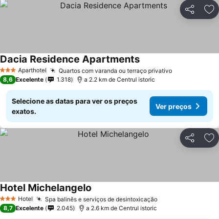
Partilhar
Ad
Dacia Residence Apartments
Aparthotel
Quartos com varanda ou terraço privativo
3 Estrelas
8,6
Excelente
1.318
a 2.2 km de Centrul istoric
Selecione as datas para ver os preços
Ver preços
exatos.
Partilhar
Ad
Hotel Michelangelo
Hotel
Spa balinês e serviços de desintoxicação
3 Estrelas
8,7
Excelente
2.045
a 2.6 km de Centrul istoric