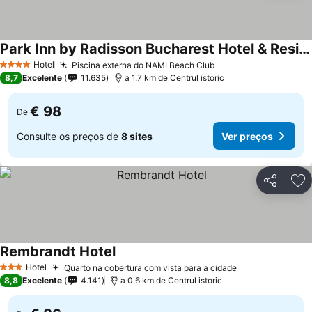
Park Inn by Radisson Bucharest Hotel & Residence
Hotel
Piscina externa do NAMI Beach Club
4 Estrelas
8,7
Excelente
11.635
a 1.7 km de Centrul istoric
€ 98
De
Consulte os preços de
8 sites
Ver preços
Partilhar
Ad
Rembrandt Hotel
Hotel
Quarto na cobertura com vista para a cidade
3 Estrelas
8,8
Excelente
4.141
a 0.6 km de Centrul istoric