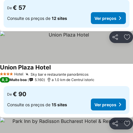
€ 57
De
Consulte os preços de
12 sites
Ver preços
Partilhar
Ad
Union Plaza Hotel
Hotel
Sky bar e restaurante panorâmicos
4 Estrelas
8,3
Muito boa
5.160
a 1.0 km de Centrul istoric
€ 90
De
Consulte os preços de
15 sites
Ver preços
Partilhar
Ad