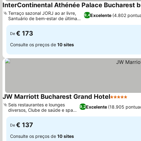
InterContinental Athénée Palace Bucharest 
Terraço sazonal JORJ ao ar livre,
Excelente
(4.802 pontu
9,4
Santuário de bem-estar de última
geração
€ 173
De
Consulte os preços de
10 sites
JW Marriott Bucharest Grand Hotel
5 Estrelas
Seis restaurantes e lounges
Excelente
(18.905 pontua
9,2
diversos, Clube de saúde e spa
completos
€ 137
De
Consulte os preços de
10 sites