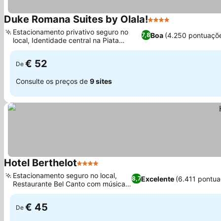
Duke Romana Suites by Olala!
4 Estrelas
Estacionamento privativo seguro no
Boa
(4.250 pontuaçõ
7,8
local, Identidade central na Piata
Romana
€ 52
De
Consulte os preços de
9 sites
Hotel Berthelot
4 Estrelas
Estacionamento seguro no local,
Excelente
(6.411 pontu
8,7
Restaurante Bel Canto com música
ao vivo
€ 45
De