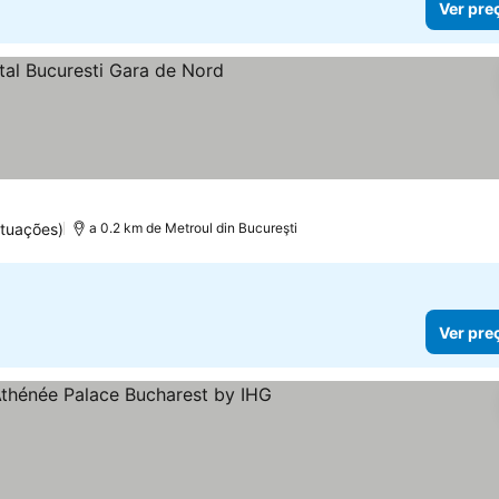
Ver pre
as
ntuações)
a 0.2 km de Metroul din Bucureşti
Ver pre