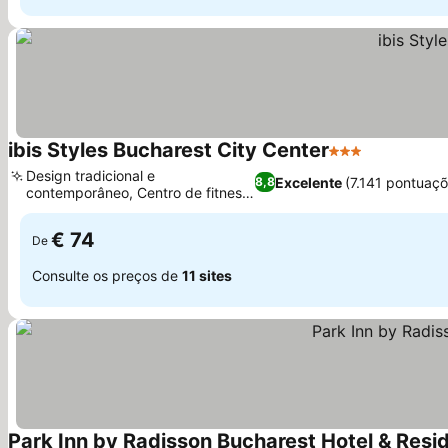
ibis Styles Bucharest City Center
3 Estrelas
Design tradicional e
Excelente
(7.141 pontuaçõ
8,8
contemporâneo, Centro de fitness
bem equipado
€ 74
De
Consulte os preços de
11 sites
Park Inn by Radisson Bucharest Hotel & Resi