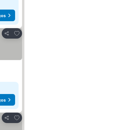
ços
Adicionar aos favoritos
Partilhar
ços
Adicionar aos favoritos
Partilhar