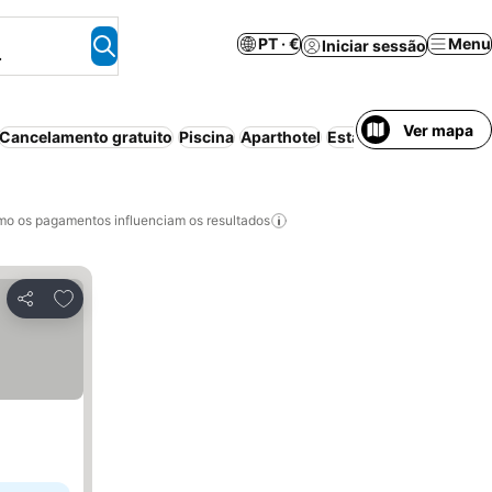
PT · €
Menu
Iniciar sessão
.
Ver mapa
Cancelamento gratuito
Piscina
Aparthotel
Estacionamento
Ar c
o os pagamentos influenciam os resultados
Adicionar aos favoritos
Partilhar