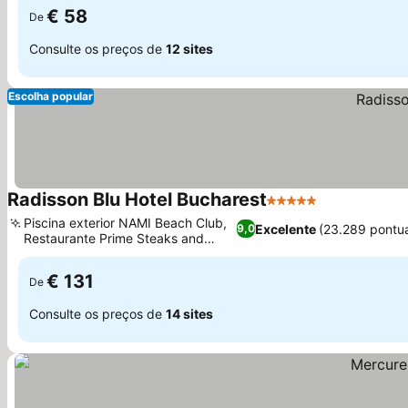
€ 58
De
Consulte os preços de
12 sites
Escolha popular
Radisson Blu Hotel Bucharest
5 Estrelas
Piscina exterior NAMI Beach Club,
Excelente
(23.289 pontu
9,0
Restaurante Prime Steaks and
Seafood
€ 131
De
Consulte os preços de
14 sites