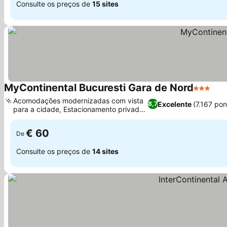
Consulte os preços de
15 sites
MyContinental Bucuresti Gara de Nord
3 Estrel
Acomodações modernizadas com vista
Excelente
(7.167 po
8,7
para a cidade, Estacionamento privado
seguro
€ 60
De
Consulte os preços de
14 sites