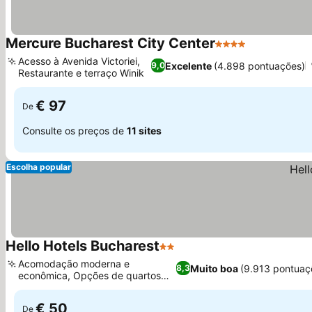
Mercure Bucharest City Center
4 Estrelas
Acesso à Avenida Victoriei,
Excelente
(4.898 pontuações)
9,0
Restaurante e terraço Winik
€ 97
De
Consulte os preços de
11 sites
Escolha popular
Hello Hotels Bucharest
2 Estrelas
Acomodação moderna e
Muito boa
(9.913 pontuaç
8,3
econômica, Opções de quartos
para famílias
€ 50
De