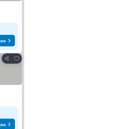
ços
Adicionar aos favoritos
Partilhar
ços