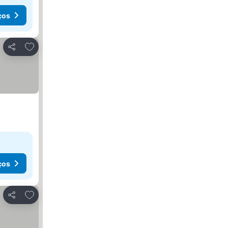
ços
Adicionar aos favoritos
Partilhar
ços
Adicionar aos favoritos
Partilhar