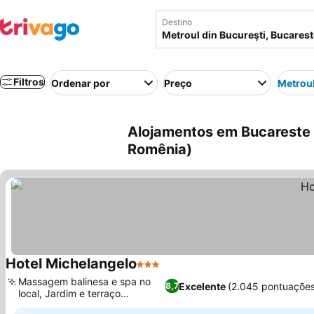
Destino
Filtros
Ordenar por
Preço
Metroul
Alojamentos em Bucareste p
Romênia)
Hotel Michelangelo
3 Estrelas
Massagem balinesa e spa no
Excelente
(2.045 pontuações
8,7
local, Jardim e terraço
tranquilos