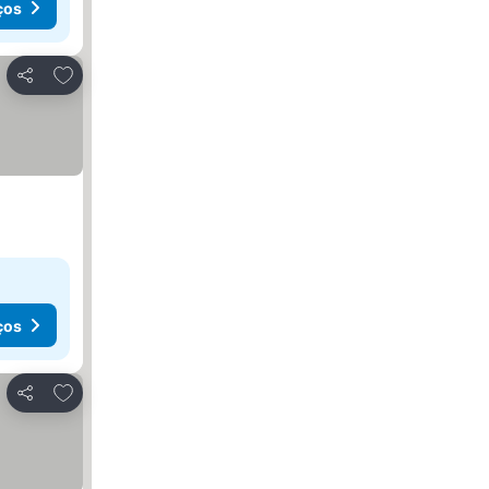
ços
Adicionar aos favoritos
Partilhar
ços
Adicionar aos favoritos
Partilhar