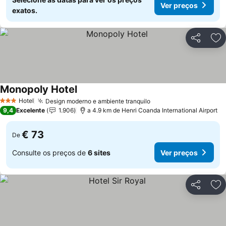
Ver preços
exatos.
Partilhar
Ad
Monopoly Hotel
Hotel
Design moderno e ambiente tranquilo
3 Estrelas
9,4
Excelente
1.906
a 4.9 km de Henri Coanda International Airport
€ 73
De
Consulte os preços de
6 sites
Ver preços
Partilhar
Ad