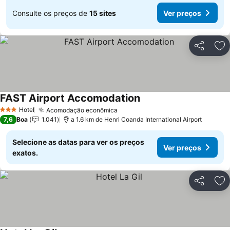
Consulte os preços de
15 sites
Ver preços
Partilhar
Ad
FAST Airport Accomodation
Hotel
Acomodação econômica
3 Estrelas
7,6
Boa
1.041
a 1.6 km de Henri Coanda International Airport
Selecione as datas para ver os preços
Ver preços
exatos.
Partilhar
Ad