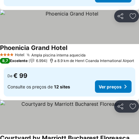
Partilhar
Ad
Phoenicia Grand Hotel
Hotel
Ampla piscina interna aquecida
4 Estrelas
8,7
Excelente
6.994
a 8.9 km de Henri Coanda International Airport
€ 99
De
Consulte os preços de
12 sites
Ver preços
Partilhar
Ad
Courtyard by Marriott Bucharest Floreasca