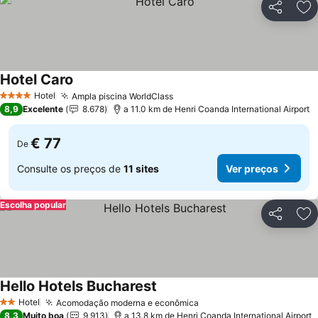
Partilhar
Ad
Hotel Caro
Hotel
Ampla piscina WorldClass
4 Estrelas
8,9
Excelente
8.678
a 11.0 km de Henri Coanda International Airport
€ 77
De
Consulte os preços de
11 sites
Ver preços
Escolha popular
Partilhar
Ad
Hello Hotels Bucharest
Hotel
Acomodação moderna e econômica
2 Estrelas
8,3
Muito boa
9.913
a 13.8 km de Henri Coanda International Airport