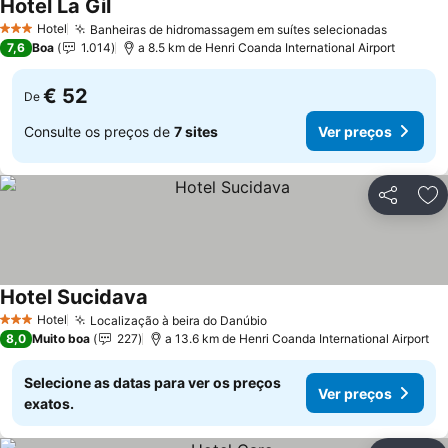
Hotel La Gil
Hotel
Banheiras de hidromassagem em suítes selecionadas
3 Estrelas
7,6
Boa
1.014
a 8.5 km de Henri Coanda International Airport
€ 52
De
Consulte os preços de
7 sites
Ver preços
Partilhar
Ad
Hotel Sucidava
Hotel
Localização à beira do Danúbio
3 Estrelas
8,0
Muito boa
227
a 13.6 km de Henri Coanda International Airport
Selecione as datas para ver os preços
Ver preços
exatos.