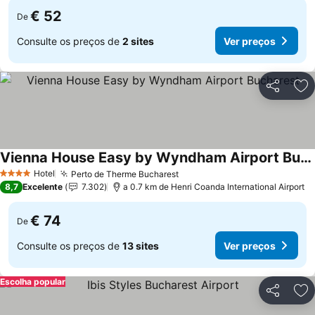
€ 52
De
Consulte os preços de
2 sites
Ver preços
Partilhar
Ad
Vienna House Easy by Wyndham Airport Bucharest
Hotel
Perto de Therme Bucharest
4 Estrelas
8,7
Excelente
7.302
a 0.7 km de Henri Coanda International Airport
€ 74
De
Consulte os preços de
13 sites
Ver preços
Escolha popular
Partilhar
Ad