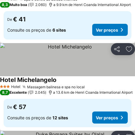
2 Estrelas
8,3
Muito boa
2.060
a 9.9 km de Henri Coanda International Airport
€ 41
De
Consulte os preços de
6 sites
Ver preços
Partilhar
Ad
Hotel Michelangelo
Hotel
Massagem balinesa e spa no local
3 Estrelas
8,7
Excelente
2.045
a 13.6 km de Henri Coanda International Airport
€ 57
De
Consulte os preços de
12 sites
Ver preços