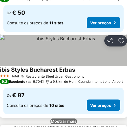
€ 50
De
Consulte os preços de
11 sites
Ver preços
Partilhar
Ad
ibis Styles Bucharest Erbas
Hotel
Restaurante Steel Urban Gastronomy
3 Estrelas
9,2
Excelente
6.704
a 9.8 km de Henri Coanda International Airport
€ 87
De
Consulte os preços de
10 sites
Ver preços
Mostrar mais