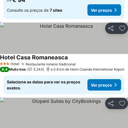
€ 94
De
Consulte os preços de
7 sites
Ver preços
Partilhar
Ad
Hotel Casa Romaneasca
Hotel
Restaurante romeno tradicional
3 Estrelas
8,4
Muito boa
5.243
a 0.6 km de Henri Coanda International Airport
Selecione as datas para ver os preços
Ver preços
exatos.
Partilhar
Ad