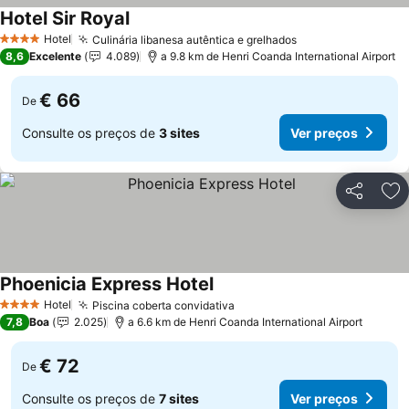
Hotel Sir Royal
Hotel
Culinária libanesa autêntica e grelhados
4 Estrelas
8,6
Excelente
4.089
a 9.8 km de Henri Coanda International Airport
€ 66
De
Consulte os preços de
3 sites
Ver preços
Partilhar
Ad
Phoenicia Express Hotel
Hotel
Piscina coberta convidativa
4 Estrelas
7,8
Boa
2.025
a 6.6 km de Henri Coanda International Airport
€ 72
De
Consulte os preços de
7 sites
Ver preços