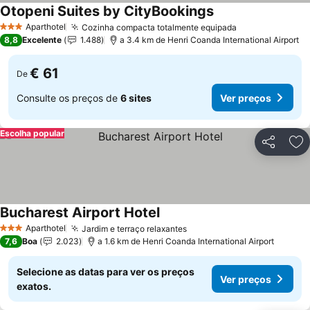
Otopeni Suites by CityBookings
Aparthotel
Cozinha compacta totalmente equipada
3 Estrelas
8,8
Excelente
1.488
a 3.4 km de Henri Coanda International Airport
€ 61
De
Consulte os preços de
6 sites
Ver preços
Escolha popular
Partilhar
Ad
Bucharest Airport Hotel
Aparthotel
Jardim e terraço relaxantes
3 Estrelas
7,6
Boa
2.023
a 1.6 km de Henri Coanda International Airport
Selecione as datas para ver os preços
Ver preços
exatos.