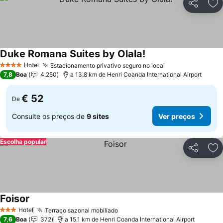
Partilhar
Ad
Duke Romana Suites by Olala!
Hotel
Estacionamento privativo seguro no local
4 Estrelas
7,8
Boa
4.250
a 13.8 km de Henri Coanda International Airport
€ 52
De
Consulte os preços de
9 sites
Ver preços
Escolha popular
Partilhar
Ad
Foisor
Hotel
Terraço sazonal mobiliado
3 Estrelas
7,6
Boa
372
a 15.1 km de Henri Coanda International Airport