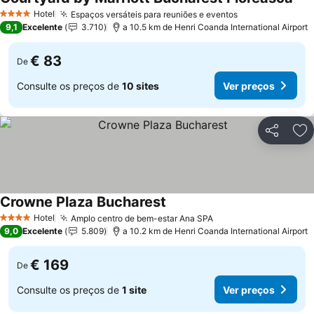
Hotel
Espaços versáteis para reuniões e eventos
4 Estrelas
9,1
Excelente
3.710
a 10.5 km de Henri Coanda International Airport
€ 83
De
Consulte os preços de
10 sites
Ver preços
Partilhar
Ad
Crowne Plaza Bucharest
Hotel
Amplo centro de bem-estar Ana SPA
4 Estrelas
9,0
Excelente
5.809
a 10.2 km de Henri Coanda International Airport
€ 169
De
Consulte os preços de
1 site
Ver preços