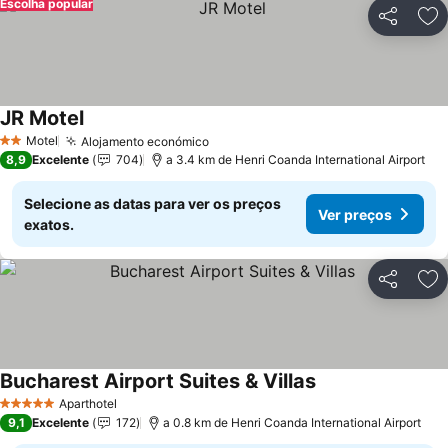
Escolha popular
Partilhar
Ad
JR Motel
Motel
Alojamento económico
2 Estrelas
8,9
Excelente
704
a 3.4 km de Henri Coanda International Airport
Selecione as datas para ver os preços
Ver preços
exatos.
Partilhar
Ad
Bucharest Airport Suites & Villas
Aparthotel
5 Estrelas
9,1
Excelente
172
a 0.8 km de Henri Coanda International Airport