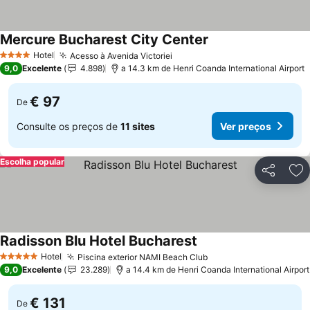
Mercure Bucharest City Center
Hotel
Acesso à Avenida Victoriei
4 Estrelas
9,0
Excelente
4.898
a 14.3 km de Henri Coanda International Airport
€ 97
De
Consulte os preços de
11 sites
Ver preços
Escolha popular
Partilhar
Ad
Radisson Blu Hotel Bucharest
Hotel
Piscina exterior NAMI Beach Club
5 Estrelas
9,0
Excelente
23.289
a 14.4 km de Henri Coanda International Airport
€ 131
De