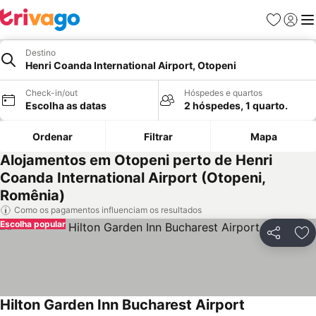
Favoritos
Iniciar
Me
Destino
Henri Coanda International Airport, Otopeni
Check-in/out
Hóspedes e quartos
Escolha as datas
2 hóspedes, 1 quarto.
Ordenar
Filtrar
Mapa
Alojamentos em Otopeni perto de Henri
Coanda International Airport (Otopeni,
Romênia)
Como os pagamentos influenciam os resultados
Escolha popular
Partilhar
Ad
Hilton Garden Inn Bucharest Airport