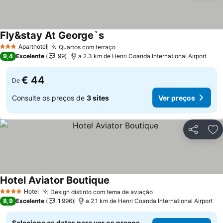
Fly&stay At George`s
Aparthotel
Quartos com terraço
3 Estrelas
9,4
Excelente
99
a 2.3 km de Henri Coanda International Airport
€ 44
De
Consulte os preços de
3 sites
Ver preços
Partilhar
Ad
Hotel Aviator Boutique
Hotel
Design distinto com tema de aviação
4 Estrelas
8,9
Excelente
1.996
a 2.1 km de Henri Coanda International Airport
Selecione as datas para ver os preços