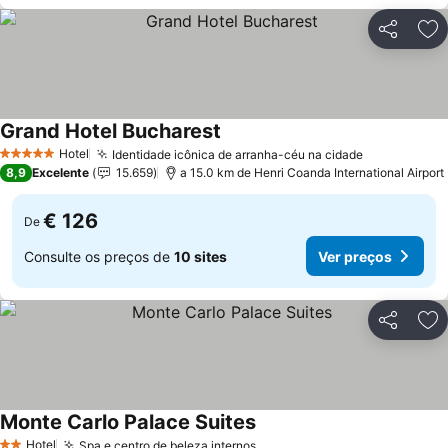
Partilhar
Ad
Grand Hotel Bucharest
Hotel
Identidade icônica de arranha-céu na cidade
5 Estrelas
8,9
Excelente
15.659
a 15.0 km de Henri Coanda International Airport
€ 126
De
Consulte os preços de
10 sites
Ver preços
Partilhar
Ad
Monte Carlo Palace Suites
Hotel
Spa e centro de beleza internos