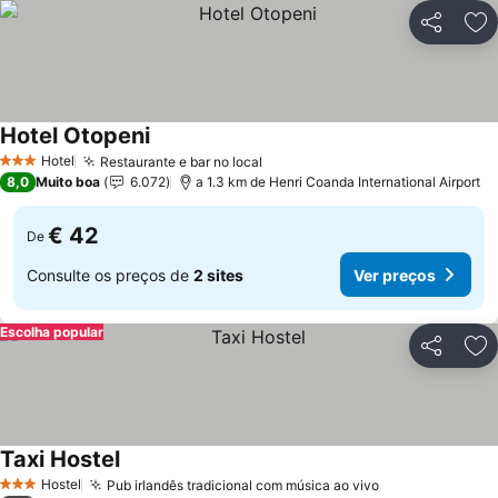
Partilhar
Ad
Hotel Otopeni
Hotel
Restaurante e bar no local
3 Estrelas
8,0
Muito boa
6.072
a 1.3 km de Henri Coanda International Airport
€ 42
De
Consulte os preços de
2 sites
Ver preços
Escolha popular
Partilhar
Ad
Taxi Hostel
Hostel
Pub irlandês tradicional com música ao vivo
3 Estrelas