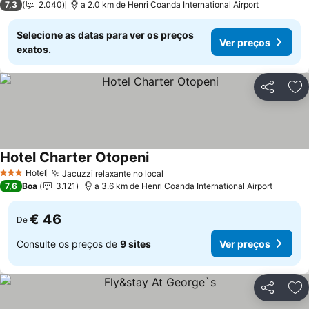
7,3
2.040
a 2.0 km de Henri Coanda International Airport
Selecione as datas para ver os preços
Ver preços
exatos.
Partilhar
Ad
Hotel Charter Otopeni
Hotel
Jacuzzi relaxante no local
3 Estrelas
7,6
Boa
3.121
a 3.6 km de Henri Coanda International Airport
€ 46
De
Consulte os preços de
9 sites
Ver preços
Partilhar
Ad