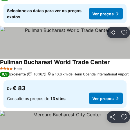
Selecione as datas para ver os preços
Ver preços
exatos.
Partilhar
Ad
Pullman Bucharest World Trade Center
Hotel
4 Estrelas
8,9
Excelente
10.167
a 10.6 km de Henri Coanda International Airport
€ 83
De
Consulte os preços de
13 sites
Ver preços
Partilhar
Ad