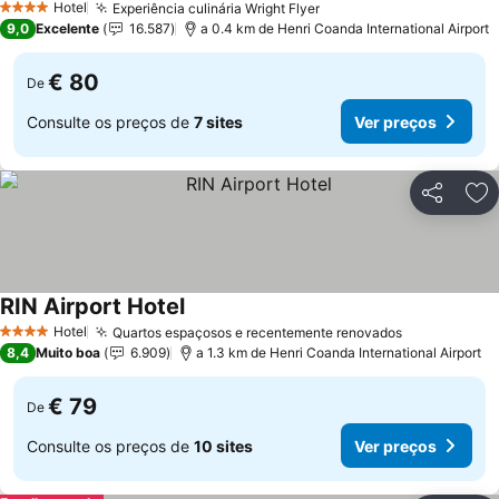
Hotel
Experiência culinária Wright Flyer
4 Estrelas
9,0
Excelente
16.587
a 0.4 km de Henri Coanda International Airport
€ 80
De
Consulte os preços de
7 sites
Ver preços
Partilhar
Ad
RIN Airport Hotel
Hotel
Quartos espaçosos e recentemente renovados
4 Estrelas
8,4
Muito boa
6.909
a 1.3 km de Henri Coanda International Airport
€ 79
De
Consulte os preços de
10 sites
Ver preços