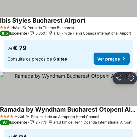
Ibis Styles Bucharest Airport
Hotel
Perto do Therme Bucharest
3 Estrelas
8,5
Excelente
5.850
a 1.1 km de Henri Coanda International Airport
€ 79
De
Consulte os preços de
6 sites
Ver preços
Partilhar
Ad
Ramada by Wyndham Bucharest Otopeni Airport
Hotel
Proximidade ao Aeroporto Henri Coandă
4 Estrelas
9,1
Excelente
2.777
a 1.3 km de Henri Coanda International Airport