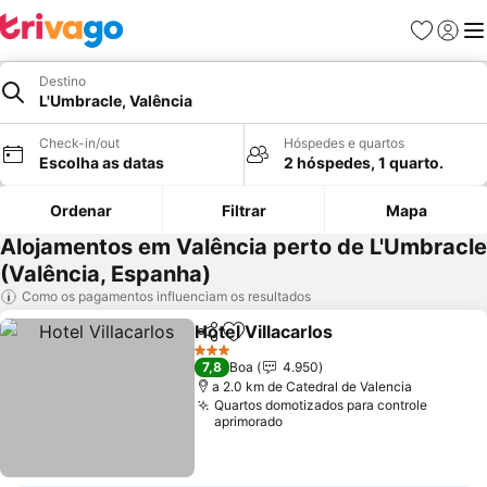
Favoritos
Iniciar
Me
Destino
L'Umbracle, Valência
Check-in/out
Hóspedes e quartos
Escolha as datas
2 hóspedes, 1 quarto.
Ordenar
Filtrar
Mapa
Alojamentos em Valência perto de L'Umbracle
(Valência, Espanha)
Como os pagamentos influenciam os resultados
Hotel Villacarlos
Partilhar
Adicionar aos favoritos
Ver preço
3 Estrelas
7,8
Boa
4.950
a 2.0 km de Catedral de Valencia
Quartos domotizados para controle
aprimorado