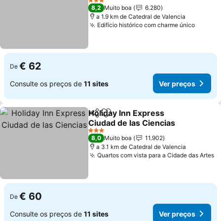
Ver preços
3 Estrelas
8,2
Muito boa
6.280
a 1.9 km de Catedral de Valencia
Edifício histórico com charme único
Ver pr
€ 62
De
Consulte os preços de
11 sites
Ver preços
Holiday Inn Express
Partilhar
Adicionar aos favoritos
Ciudad de las Ciencias
Ver preços
3 Estrelas
8,0
Muito boa
11.902
a 3.1 km de Catedral de Valencia
Quartos com vista para a Cidade das Artes
V
€ 60
De
Consulte os preços de
11 sites
Ver preços