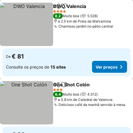
DWO Valencia
Partilhar
Adicionar aos favoritos
Ver preços
4 Estrelas
8,2
Muito boa
5.528
a 2.5 km de Praia da Malvarrosa
Charmoso jardim no pátio central
Ver preç
€ 81
De
Consulte os preços de
15 sites
Ver preços
One Shot Colón
Partilhar
Adicionar aos favoritos
Ver preços
3 Estrelas
8,4
Muito boa
4.512
a 0.8 km de Catedral de Valencia
Delicioso café da manhã servido à mesa
Ver