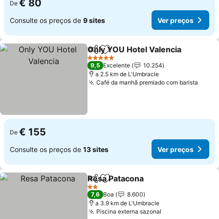
€ 80
De
Consulte os preços de
9 sites
Ver preços
Only YOU Hotel Valencia
Partilhar
Adicionar aos favoritos
V
5 Estrelas
9,5
Excelente
10.254
a 2.5 km de L'Umbracle
Café da manhã premiado com barista
Ver p
€ 155
De
Consulte os preços de
13 sites
Ver preços
Resa Patacona
Partilhar
Adicionar aos favoritos
Ver preços
2 Estrelas
7,6
Boa
8.600
a 3.9 km de L'Umbracle
Piscina externa sazonal
Ver preços