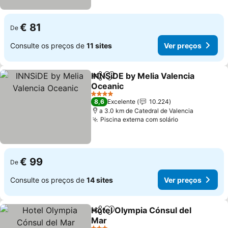
€ 81
De
Consulte os preços de
11 sites
Ver preços
INNSiDE by Melia Valencia
Partilhar
Adicionar aos favoritos
Oceanic
Ver preços
4 Estrelas
8,6
Excelente
10.224
a 3.0 km de Catedral de Valencia
Piscina externa com solário
Ver preços
€ 99
De
Consulte os preços de
14 sites
Ver preços
Hotel Olympia Cónsul del
Partilhar
Adicionar aos favoritos
Mar