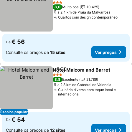
Ver preços
3 Estrelas
8,0
Muito boa
10.425
a 2.4 km de Praia da Malvarrosa
Quartos com design contemporâneo
Ver pr
€ 56
De
Consulte os preços de
15 sites
Ver preços
Hotel Malcom and Barret
Partilhar
Adicionar aos favoritos
V
3 Estrelas
8,8
Excelente
21.789
a 2.8 km de Catedral de Valencia
Culinária diversa com toque local e
internacional
Escolha popular
€ 54
De
Consulte os preços de
12 sites
Ver preços