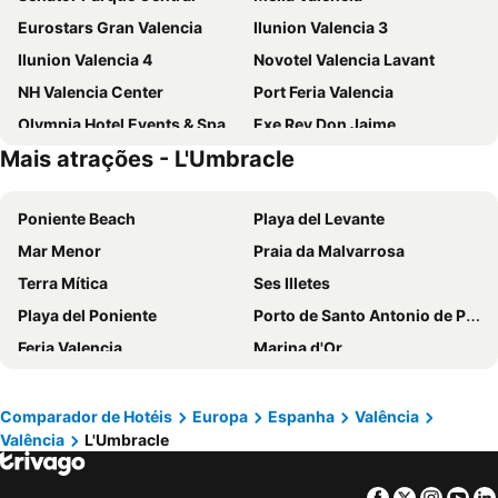
Eurostars Gran Valencia
Ilunion Valencia 3
Ilunion Valencia 4
Novotel Valencia Lavant
NH Valencia Center
Port Feria Valencia
Olympia Hotel Events & Spa
Exe Rey Don Jaime
Mais atrações - L'Umbracle
NH Valencia Las Artes
Hotel Beleret
Eurostars Acteón
Hotel Olympia Cónsul del Mar
Poniente Beach
Playa del Levante
Sercotel Sorolla Palace
Holiday Inn Express Ciudad de las Ciencias
Mar Menor
Praia da Malvarrosa
Ilunion Aqua 4
INNSiDE by Melia Valencia Oceanic
Terra Mítica
Ses Illetes
Hotel Turia Valencia
Checkin Valencia Ciscar
Playa del Poniente
Porto de Santo Antonio de Portmany
Ibis Budget Valencia Centro Puerto
Hotel Kramer
Feria Valencia
Marina d'Or
Casual Socarrat Valencia
Hotel Malcom and Barret
Cidade das Artes e das Ciências
Alicante–Elche Miguel Hernández Airport
Barceló Valencia
Meliá Plaza
Aeroporto de Ibiza
Playa de San Juan
NH Valencia Las Ciencias
Primus Valencia
Comparador de Hotéis
Europa
Espanha
Valência
Valência
L'Umbracle
Altea beach
Airport Valencia
Limin Hostel Capsules
Resa Patacona
Levante beach promenade
Playa de San Juan
One Shot Colón
Ilunion Aqua 3
Facebook
Twitter
Insta
Yo