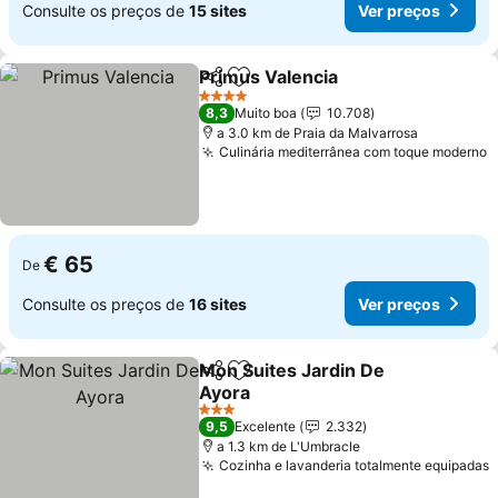
Consulte os preços de
15 sites
Ver preços
Primus Valencia
Partilhar
Adicionar aos favoritos
Ver preço
4 Estrelas
8,3
Muito boa
10.708
a 3.0 km de Praia da Malvarrosa
Culinária mediterrânea com toque moderno
V
€ 65
De
Consulte os preços de
16 sites
Ver preços
Mon Suites Jardin De
Partilhar
Adicionar aos favoritos
Ayora
Ver preços
3 Estrelas
9,5
Excelente
2.332
a 1.3 km de L'Umbracle
Cozinha e lavanderia totalmente equipadas
V