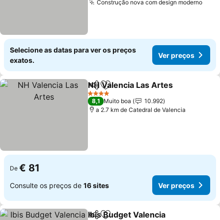
Construção nova com design moderno
Ver 
Selecione as datas para ver os preços
Ver preços
exatos.
NH Valencia Las Artes
Partilhar
Adicionar aos favoritos
Ver 
4 Estrelas
8,1
Muito boa
10.992
a 2.7 km de Catedral de Valencia
€ 81
De
Consulte os preços de
16 sites
Ver preços
Ibis Budget Valencia
Partilhar
Adicionar aos favoritos