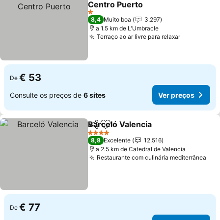
Centro Puerto
Ver preços
1 Estrelas
8,4
Muito boa
3.297
a 1.5 km de L'Umbracle
Terraço ao ar livre para relaxar
Ver preço
€ 53
De
Consulte os preços de
6 sites
Ver preços
Barceló Valencia
Partilhar
Adicionar aos favoritos
Ver preço
4 Estrelas
8,8
Excelente
12.516
a 2.5 km de Catedral de Valencia
Restaurante com culinária mediterrânea
Ver
€ 77
De