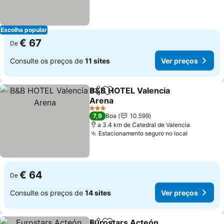
Escolha popular
€ 67
De
Consulte os preços de
11 sites
Ver preços
B&B HOTEL Valencia
Partilhar
Adicionar aos favoritos
Arena
Ver preços
3 Estrelas
7,9
Boa
10.599
a 3.4 km de Catedral de Valencia
Estacionamento seguro no local
Ver preço
€ 64
De
Consulte os preços de
14 sites
Ver preços
Eurostars Acteón