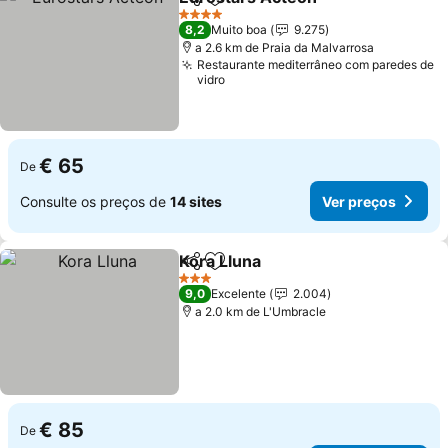
Partilhar
Adicionar aos favoritos
Ver preç
4 Estrelas
8,2
Muito boa
9.275
a 2.6 km de Praia da Malvarrosa
Restaurante mediterrâneo com paredes de
vidro
€ 65
De
Consulte os preços de
14 sites
Ver preços
Kora Lluna
Partilhar
Adicionar aos favoritos
Ver preços
3 Estrelas
9,0
Excelente
2.004
a 2.0 km de L'Umbracle
€ 85
De