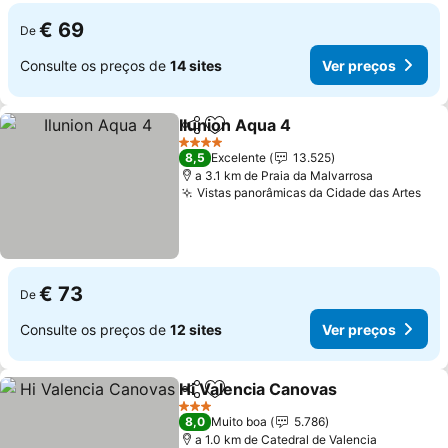
€ 69
De
Consulte os preços de
14 sites
Ver preços
Ilunion Aqua 4
Partilhar
Adicionar aos favoritos
Ver preços
4 Estrelas
8,5
Excelente
13.525
a 3.1 km de Praia da Malvarrosa
Vistas panorâmicas da Cidade das Artes
Ver
€ 73
De
Consulte os preços de
12 sites
Ver preços
Hi Valencia Canovas
Partilhar
Adicionar aos favoritos
Ver p
3 Estrelas
8,0
Muito boa
5.786
a 1.0 km de Catedral de Valencia