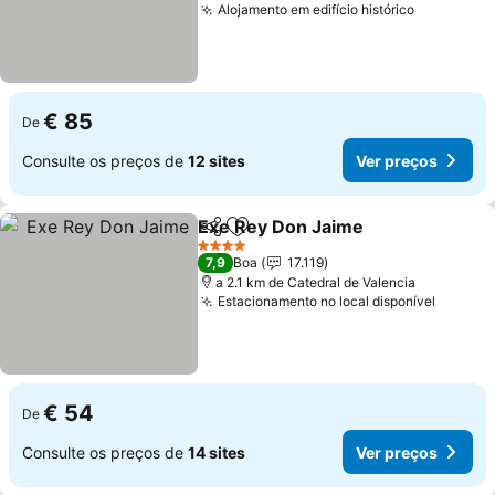
Alojamento em edifício histórico
Ver preço
€ 85
De
Consulte os preços de
12 sites
Ver preços
Exe Rey Don Jaime
Partilhar
Adicionar aos favoritos
Ver pr
4 Estrelas
7,9
Boa
17.119
a 2.1 km de Catedral de Valencia
Estacionamento no local disponível
Ver pr
€ 54
De
Consulte os preços de
14 sites
Ver preços