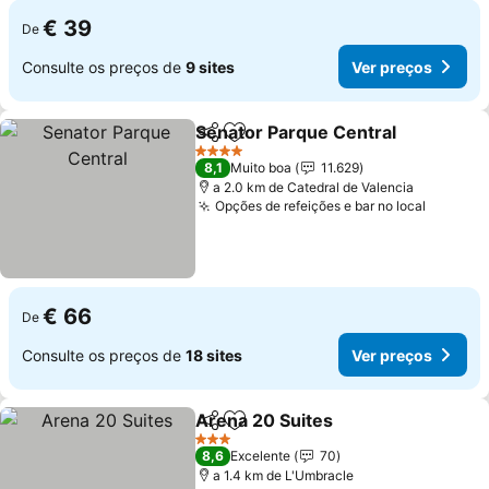
€ 39
De
Consulte os preços de
9 sites
Ver preços
Senator Parque Central
Partilhar
Adicionar aos favoritos
Ve
4 Estrelas
8,1
Muito boa
11.629
a 2.0 km de Catedral de Valencia
Opções de refeições e bar no local
Ver pre
€ 66
De
Consulte os preços de
18 sites
Ver preços
Arena 20 Suites
Partilhar
Adicionar aos favoritos
Ver preço
3 Estrelas
8,6
Excelente
70
a 1.4 km de L'Umbracle