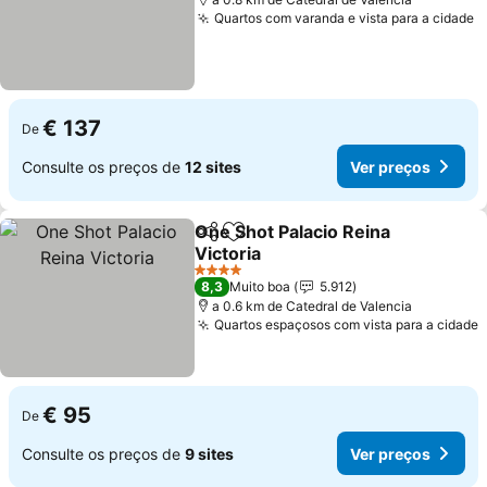
Quartos com varanda e vista para a cidade
V
€ 137
De
Consulte os preços de
12 sites
Ver preços
One Shot Palacio Reina
Partilhar
Adicionar aos favoritos
Victoria
Ver preços
4 Estrelas
8,3
Muito boa
5.912
a 0.6 km de Catedral de Valencia
Quartos espaçosos com vista para a cidade
V
€ 95
De
Consulte os preços de
9 sites
Ver preços