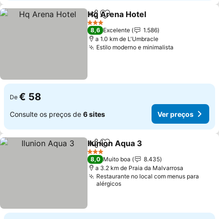
Hq Arena Hotel
Partilhar
Adicionar aos favoritos
Ver preços
3 Estrelas
8,6
Excelente
1.586
a 1.0 km de L'Umbracle
Estilo moderno e minimalista
Ver preços
€ 58
De
Consulte os preços de
6 sites
Ver preços
Ilunion Aqua 3
Partilhar
Adicionar aos favoritos
Ver preços
3 Estrelas
8,0
Muito boa
8.435
a 3.2 km de Praia da Malvarrosa
Restaurante no local com menus para
alérgicos