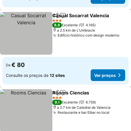
Casual Socarrat Valencia
Partilhar
Adicionar aos favoritos
V
3 Estrelas
8,8
Excelente
4.165
a 2.5 km de L'Umbracle
Edifício histórico com design moderno
Ver 
€ 80
De
Consulte os preços de
12 sites
Ver preços
Rooms Ciencias
Partilhar
Adicionar aos favoritos
Ver preço
3 Estrelas
9,1
Excelente
6.756
a 2.7 km de Catedral de Valencia
Restaurante e bar Elbar no local
Ver preço