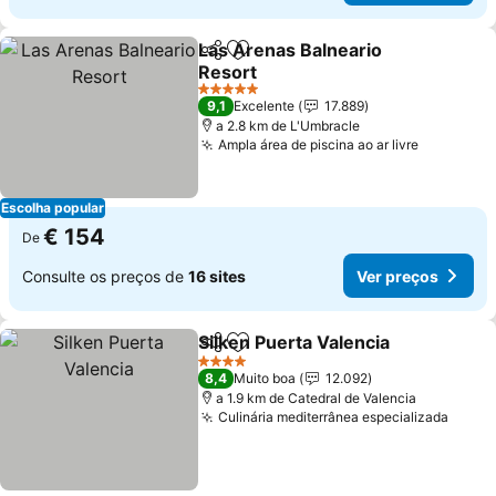
Las Arenas Balneario
Partilhar
Adicionar aos favoritos
Resort
Ver preços
5 Estrelas
9,1
Excelente
17.889
a 2.8 km de L'Umbracle
Ampla área de piscina ao ar livre
Ver preç
Escolha popular
€ 154
De
Consulte os preços de
16 sites
Ver preços
Silken Puerta Valencia
Partilhar
Adicionar aos favoritos
Ver 
4 Estrelas
8,4
Muito boa
12.092
a 1.9 km de Catedral de Valencia
Culinária mediterrânea especializada
Ver p