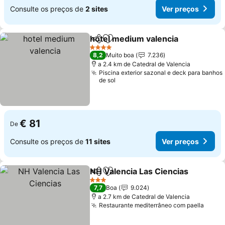
Consulte os preços de
2 sites
Ver preços
hotel medium valencia
Partilhar
Adicionar aos favoritos
Ver
4 Estrelas
8,2
Muito boa
7.236
a 2.4 km de Catedral de Valencia
Piscina exterior sazonal e deck para banhos
de sol
€ 81
De
Consulte os preços de
11 sites
Ver preços
NH Valencia Las Ciencias
Partilhar
Adicionar aos favoritos
V
3 Estrelas
7,7
Boa
9.024
a 2.7 km de Catedral de Valencia
Restaurante mediterrâneo com paella
Ver p