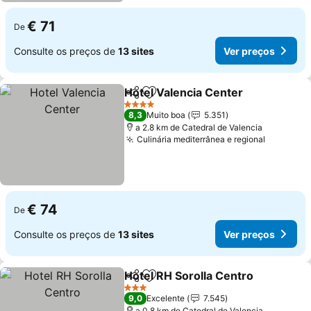
€ 71
De
Consulte os preços de
13 sites
Ver preços
Hotel Valencia Center
Partilhar
Adicionar aos favoritos
Ver 
4 Estrelas
8,3
Muito boa
5.351
a 2.8 km de Catedral de Valencia
Culinária mediterrânea e regional
Ver preç
€ 74
De
Consulte os preços de
13 sites
Ver preços
Hotel RH Sorolla Centro
Partilhar
Adicionar aos favoritos
Ve
3 Estrelas
9,0
Excelente
7.545
a 0.8 km de Catedral de Valencia