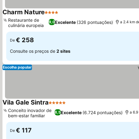
Charm Nature
4 Estrelas
Restaurante de
Excelente
(326 pontuações)
9,0
a 2.4 km d
culinária europeia
€ 258
De
Consulte os preços de
2 sites
Escolha popular
Vila Gale Sintra
5 Estrelas
Conceito inovador de
Excelente
(6.724 pontuações)
8,5
a 6.
bem-estar familiar
€ 117
De