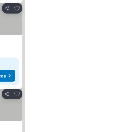
Adicionar aos favoritos
Partilhar
ços
Adicionar aos favoritos
Partilhar