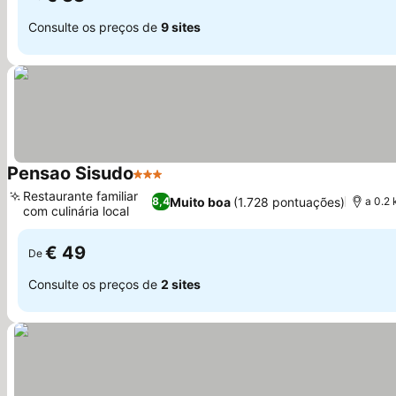
Consulte os preços de
9 sites
Pensao Sisudo
3 Estrelas
Restaurante familiar
Muito boa
(1.728 pontuações)
8,4
a 0.2
com culinária local
€ 49
De
Consulte os preços de
2 sites