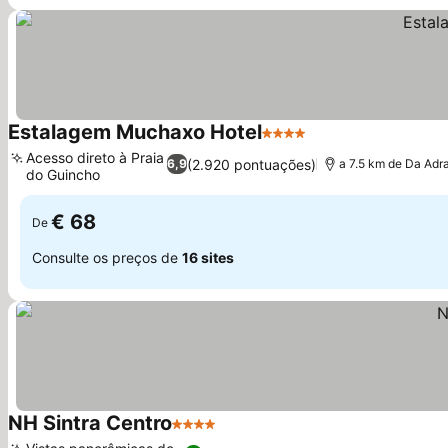
Estalagem Muchaxo Hotel
4 Estrelas
Acesso direto à Praia
(2.920 pontuações)
6,9
a 7.5 km de Da Adr
do Guincho
€ 68
De
Consulte os preços de
16 sites
NH Sintra Centro
4 Estrelas