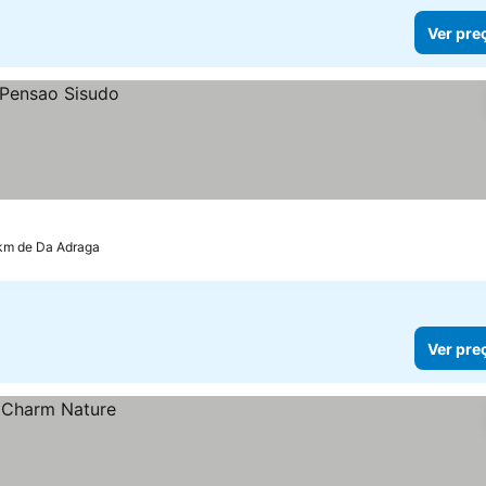
Ver pre
 km de Da Adraga
Ver pre