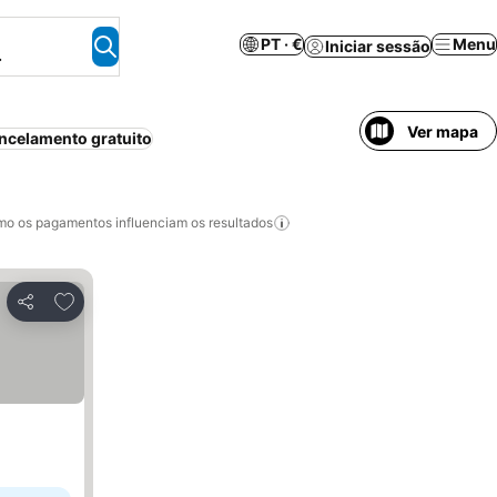
PT · €
Menu
Iniciar sessão
.
Ver mapa
ncelamento gratuito
o os pagamentos influenciam os resultados
Adicionar aos favoritos
Partilhar