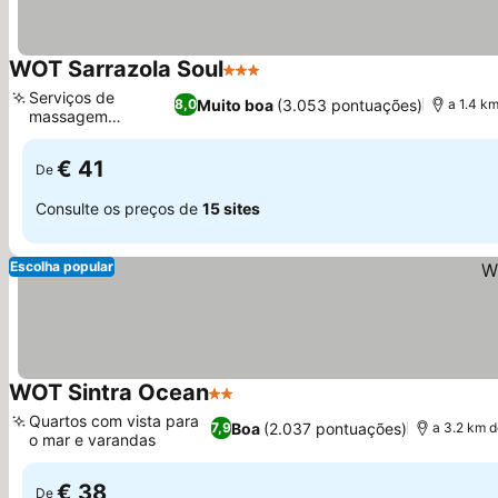
WOT Sarrazola Soul
3 Estrelas
Serviços de
Muito boa
(3.053 pontuações)
8,0
a 1.4 k
massagem
relaxantes
€ 41
De
Consulte os preços de
15 sites
Escolha popular
WOT Sintra Ocean
2 Estrelas
Quartos com vista para
Boa
(2.037 pontuações)
7,9
a 3.2 km 
o mar e varandas
€ 38
De