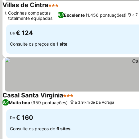
Villas de Cintra
3 Estrelas
Cozinhas compactas
Excelente
(1.456 pontuações)
8,8
a 7
totalmente equipadas
€ 124
De
Consulte os preços de
1 site
Casal Santa Virginia
3 Estrelas
Muito boa
(959 pontuações)
8,4
a 3.9 km de Da Adraga
€ 160
De
Consulte os preços de
6 sites