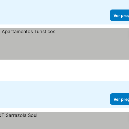
Ver pre
Ver pre