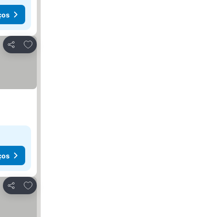
ços
Adicionar aos favoritos
Partilhar
ços
Adicionar aos favoritos
Partilhar