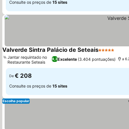
Consulte os preços de
15 sites
Valverde Sintra Palácio de Seteais
5 Estrelas
Jantar requintado no
Excelente
(3.404 pontuações)
9,3
a 6.
Restaurante Seteais
€ 208
De
Consulte os preços de
15 sites
Escolha popular