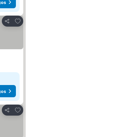
ços
Adicionar aos favoritos
Partilhar
ços
Adicionar aos favoritos
Partilhar