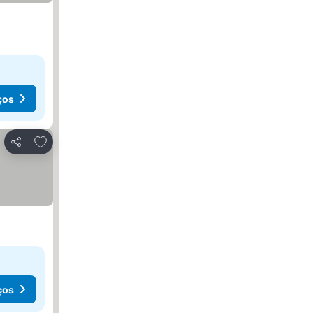
ços
Adicionar aos favoritos
Partilhar
ços