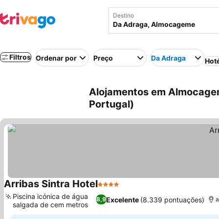
Destino
Filtros
Ordenar por
Preço
Da Adraga
Hot
Alojamentos em Almocage
Portugal)
Arribas Sintra Hotel
4 Estrelas
Piscina icónica de água
Excelente
(8.339 pontuações)
8,9
a
salgada de cem metros