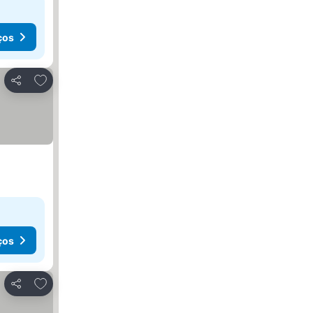
ços
Adicionar aos favoritos
Partilhar
ços
Adicionar aos favoritos
Partilhar