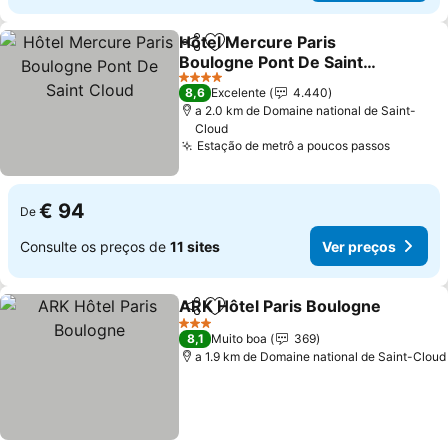
Hôtel Mercure Paris
Partilhar
Adicionar aos favoritos
Boulogne Pont De Saint
Cloud
Ver preços
4 Estrelas
8,6
Excelente
4.440
a 2.0 km de Domaine national de Saint-
Cloud
Estação de metrô a poucos passos
Ver pre
€ 94
De
Consulte os preços de
11 sites
Ver preços
ARK Hôtel Paris Boulogne
Partilhar
Adicionar aos favoritos
3 Estrelas
8,1
Muito boa
369
a 1.9 km de Domaine national de Saint-Cloud