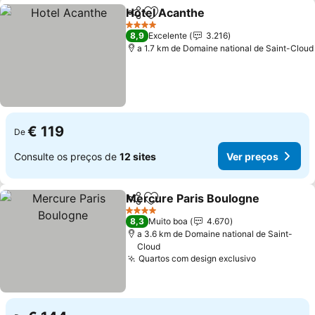
Hotel Acanthe
Partilhar
Adicionar aos favoritos
Ver preços
4 Estrelas
8,9
Excelente
3.216
a 1.7 km de Domaine national de Saint-Cloud
€ 119
De
Consulte os preços de
12 sites
Ver preços
Mercure Paris Boulogne
Partilhar
Adicionar aos favoritos
V
4 Estrelas
8,3
Muito boa
4.670
a 3.6 km de Domaine national de Saint-
Cloud
Quartos com design exclusivo
Ver preços