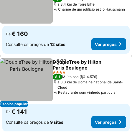
a 3.4 km de Torre Eiffel
Charme de um edifício estilo Haussmann
Ver
€ 160
De
Consulte os preços de
12 sites
Ver preços
DoubleTree by Hilton
Partilhar
Adicionar aos favoritos
Paris Boulogne
Ver preços
4 Estrelas
8,1
Muito boa
4.576
a 3.3 km de Domaine national de Saint-
Cloud
Restaurante com vinhedo particular
Ver pr
Escolha popular
€ 141
De
Consulte os preços de
9 sites
Ver preços