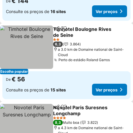
€ 144
De
Consulte os preços de
16 sites
Ver preços
Timhotel Boulogne Rives
Partilhar
Adicionar aos favoritos
de Seine
Ver preços
2 Estrelas
6,3
3.864
a 3.0 km de Domaine national de Saint-
Cloud
Perto do estádio Roland Garros
Ver preço
Escolha popular
€ 56
De
Consulte os preços de
15 sites
Ver preços
Novotel Paris Suresnes
Partilhar
Adicionar aos favoritos
Longchamp
Ver preços
4 Estrelas
8,3
Muito boa
3.822
a 4.3 km de Domaine national de Saint-