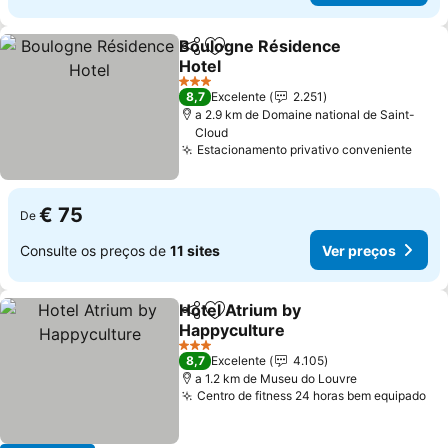
Boulogne Résidence
Partilhar
Adicionar aos favoritos
Hotel
Ver preços
3 Estrelas
8,7
Excelente
2.251
a 2.9 km de Domaine national de Saint-
Cloud
Estacionamento privativo conveniente
Ver 
€ 75
De
Consulte os preços de
11 sites
Ver preços
Hotel Atrium by
Partilhar
Adicionar aos favoritos
Happyculture
Ver preços
3 Estrelas
8,7
Excelente
4.105
a 1.2 km de Museu do Louvre
Centro de fitness 24 horas bem equipado
Ve