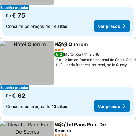
Escolha popular
€ 75
De
Consulte os preços de
14 sites
Ver preços
Hôtel Quorum
Partilhar
Adicionar aos favoritos
Ver preços
3 Estrelas
8,2
Muito boa
2.348
a 1.0 km de Domaine national de Saint-Cloud
Culinária francesa no local, no le Quosy
Ver
Escolha popular
€ 62
De
Consulte os preços de
13 sites
Ver preços
Novotel Paris Pont De
Partilhar
Adicionar aos favoritos
Sevres