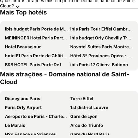
Quais outras atrações existem perto de Domaine national de Saint-
Cloud?
Mais Top hotéis
ibis budget Paris Porte de Montmartre
ibis Paris Tour Eiffel Cambronne 15ème
MEININGER Hotel Paris Porte De Vincennes
ibis budget Orly Chevilly Tram 7
Hotel Beausejour
Novotel Suites Paris Montreuil Vincennes
hotelF1 Paris Porte de Châtillon
Hôtel 3* Provinces Opéra - Vacances Bleues
B&B HOTEL Paris Porte De La Villette
ibis Paris 17 Clichy-Batignolles
Mais atrações - Domaine national de Saint-
ibis Budget Paris La Villette 19ème
Hôtel De Paris Opera
Cloud
Hotel Eiffel Seine
Novotel Paris Centre Tour Eiffel
Grand Hotel de Paris
Novotel Paris 17
Disneyland Paris
Torre Eiffel
Hôtel Rachel
Mercure Paris 19 Philharmonie La Villette
Paris Orly Airport
1st district Louvre
Exe Panorama
Comfort Hotel Paris Porte d'Ivry
Aeroporto de Paris - Charles de Gaulle
Gare de Lyon
Au Royal Mad
Novotel Paris Centre Gare Montparnasse
Le Marais
Arco do Triunfo
ibis Styles Paris Meteor Avenue d'Italie
Novotel Paris 14 Porte d'Orléans
H2o Espace de Sciences
Gare du Nord Paris
Paris Rooms & Dreams Hotel
ibis budget Paris Porte d'Orleans