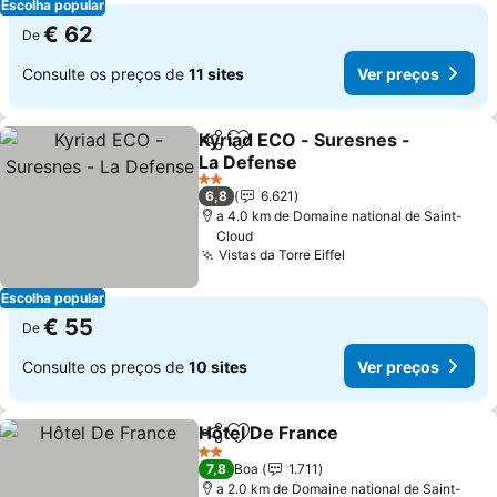
Escolha popular
€ 62
De
Consulte os preços de
11 sites
Ver preços
Kyriad ECO - Suresnes -
Partilhar
Adicionar aos favoritos
La Defense
Ver preços
2 Estrelas
6,8
6.621
a 4.0 km de Domaine national de Saint-
Cloud
Vistas da Torre Eiffel
Ver preços
Escolha popular
€ 55
De
Consulte os preços de
10 sites
Ver preços
Hôtel De France
Partilhar
Adicionar aos favoritos
Ver preço
2 Estrelas
7,8
Boa
1.711
a 2.0 km de Domaine national de Saint-