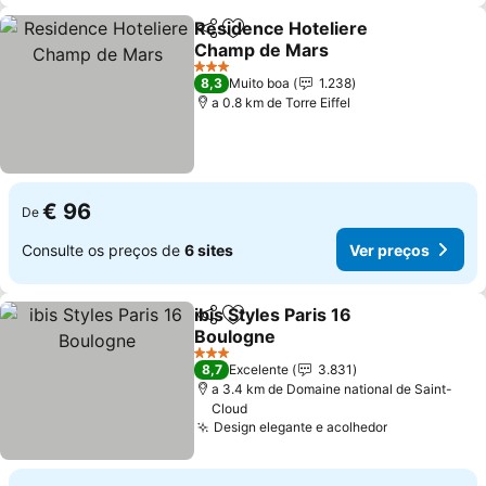
Residence Hoteliere
Partilhar
Adicionar aos favoritos
Champ de Mars
Ver preços
3 Estrelas
8,3
Muito boa
1.238
a 0.8 km de Torre Eiffel
€ 96
De
Consulte os preços de
6 sites
Ver preços
ibis Styles Paris 16
Partilhar
Adicionar aos favoritos
Boulogne
Ver preços
3 Estrelas
8,7
Excelente
3.831
a 3.4 km de Domaine national de Saint-
Cloud
Design elegante e acolhedor
Ver preços