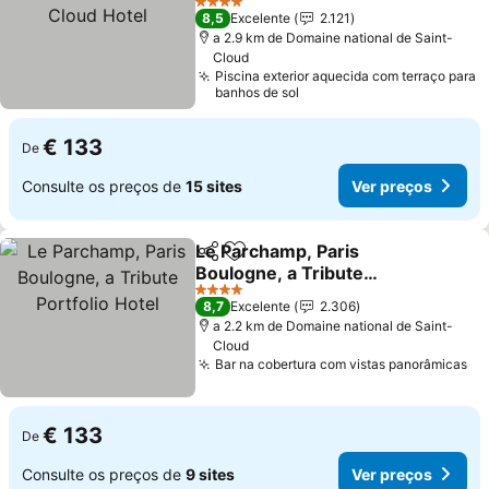
Hotel
Ver preços
4 Estrelas
8,5
Excelente
2.121
a 2.9 km de Domaine national de Saint-
Cloud
Piscina exterior aquecida com terraço para
banhos de sol
€ 133
De
Consulte os preços de
15 sites
Ver preços
Le Parchamp, Paris
Partilhar
Adicionar aos favoritos
Boulogne, a Tribute
Portfolio Hotel
Ver preços
4 Estrelas
8,7
Excelente
2.306
a 2.2 km de Domaine national de Saint-
Cloud
Bar na cobertura com vistas panorâmicas
Ve
€ 133
De
Consulte os preços de
9 sites
Ver preços