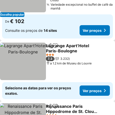
Cloud
Variedade excepcional no buffet de café da
manhã
Escolha popular
€ 102
De
Consulte os preços de
14 sites
Ver preços
Lagrange Apart’Hotel
Partilhar
Adicionar aos favoritos
Paris-Boulogne
Ver preços
3 Estrelas
7,3
3.232
a 1.2 km de Museu do Louvre
Selecione as datas para ver os preços
Ver preços
exatos.
Renaissance Paris
Partilhar
Adicionar aos favoritos
Hippodrome de St. Cloud