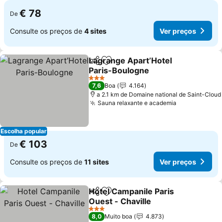
€ 78
De
Consulte os preços de
4 sites
Ver preços
Lagrange Apart’Hotel
Partilhar
Adicionar aos favoritos
Paris-Boulogne
Ver preços
3 Estrelas
7,6
Boa
4.164
a 2.1 km de Domaine national de Saint-Cloud
Sauna relaxante e academia
Ver preços
Escolha popular
€ 103
De
Consulte os preços de
11 sites
Ver preços
Hotel Campanile Paris
Partilhar
Adicionar aos favoritos
Ouest - Chaville
Ver preços
3 Estrelas
8,0
Muito boa
4.873