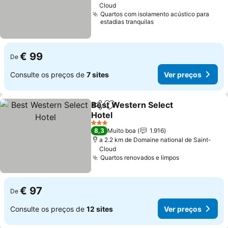
Cloud
Quartos com isolamento acústico para
estadias tranquilas
€ 99
De
Consulte os preços de
7 sites
Ver preços
Best Western Select
Partilhar
Adicionar aos favoritos
Hotel
Ver preços
3 Estrelas
8,3
Muito boa
1.916
a 2.2 km de Domaine national de Saint-
Cloud
Quartos renovados e limpos
Ver preços
€ 97
De
Consulte os preços de
12 sites
Ver preços