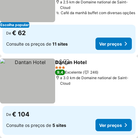
a 2.5 km de Domaine national de Saint-
Cloud
Café da manhã buffet com diversas opções
V
Escolha popular
€ 62
De
Consulte os preços de
11 sites
Ver preços
Dantan Hotel
Partilhar
Adicionar aos favoritos
Ver preços
3 Estrelas
9,4
Excelente
246
a 3.0 km de Domaine national de Saint-
Cloud
€ 104
De
Consulte os preços de
5 sites
Ver preços