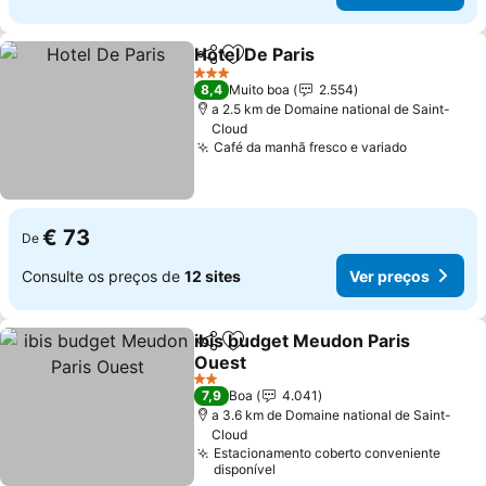
Hotel De Paris
Partilhar
Adicionar aos favoritos
Ver preços
3 Estrelas
8,4
Muito boa
2.554
a 2.5 km de Domaine national de Saint-
Cloud
Café da manhã fresco e variado
Ver preço
€ 73
De
Consulte os preços de
12 sites
Ver preços
ibis budget Meudon Paris
Partilhar
Adicionar aos favoritos
Ouest
Ver preços
2 Estrelas
7,9
Boa
4.041
a 3.6 km de Domaine national de Saint-
Cloud
Estacionamento coberto conveniente
disponível