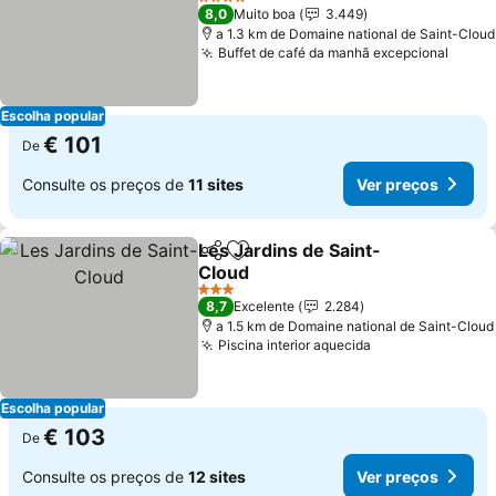
Ver preços
4 Estrelas
8,0
Muito boa
3.449
a 1.3 km de Domaine national de Saint-Cloud
Buffet de café da manhã excepcional
Ver p
Escolha popular
€ 101
De
Consulte os preços de
11 sites
Ver preços
Les Jardins de Saint-
Partilhar
Adicionar aos favoritos
Cloud
Ver preços
3 Estrelas
8,7
Excelente
2.284
a 1.5 km de Domaine national de Saint-Cloud
Piscina interior aquecida
Ver preços
Escolha popular
€ 103
De
Consulte os preços de
12 sites
Ver preços