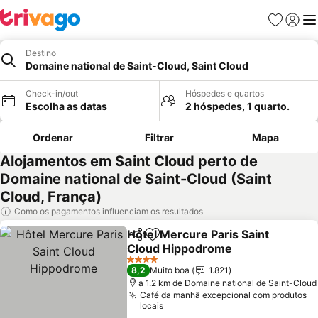
Favoritos
Iniciar
Me
Destino
Domaine national de Saint-Cloud, Saint Cloud
Check-in/out
Hóspedes e quartos
Escolha as datas
2 hóspedes, 1 quarto.
Ordenar
Filtrar
Mapa
Alojamentos em Saint Cloud perto de
Domaine national de Saint-Cloud (Saint
Cloud, França)
Como os pagamentos influenciam os resultados
Hôtel Mercure Paris Saint
Partilhar
Adicionar aos favoritos
Cloud Hippodrome
Ver preços
4 Estrelas
8,2
Muito boa
1.821
a 1.2 km de Domaine national de Saint-Cloud
Café da manhã excepcional com produtos
locais