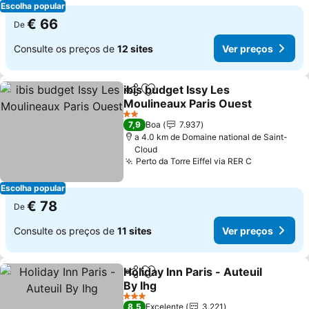
Escolha popular
€ 66
De
Consulte os preços de
12 sites
Ver preços
ibis budget Issy Les
Partilhar
Adicionar aos favoritos
Moulineaux Paris Ouest
Ver preços
2 Estrelas
7,9
Boa
7.937
a 4.0 km de Domaine national de Saint-
Cloud
Perto da Torre Eiffel via RER C
Ver preços
Escolha popular
€ 78
De
Consulte os preços de
11 sites
Ver preços
Holiday Inn Paris - Auteuil
Partilhar
Adicionar aos favoritos
By Ihg
Ver preços
3 Estrelas
8,5
Excelente
3.221