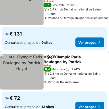
Ver preços
4 Estrelas
9,1
Excelente
878
a 2.4 km de Domaine national de Saint-
Cloud
Varanda ou terraço em quartos selecionados
€ 131
De
Consulte os preços de
9 sites
Ver preços
Hotel Olympic Paris
Partilhar
Adicionar aos favoritos
Boulogne by Patrick
Hayat
Ver preços
3 Estrelas
8,4
Muito boa
1.942
a 2.8 km de Domaine national de Saint-
Cloud
Perto de Roland Garros
Ver preços
€ 72
De
Consulte os preços de
13 sites
Ver preços