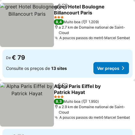
greet Hotel Boulogne
Partilhar
Adicionar aos favoritos
Billancourt Paris
Ver preços
3 Estrelas
8,4
Muito boa
1.209
a 2.7 km de Domaine national de Saint-
Cloud
A poucos passos do metrô Marcel Sembat
Ve
€ 79
De
Consulte os preços de
13 sites
Ver preços
Alpha Paris Eiffel by
Partilhar
Adicionar aos favoritos
Patrick Hayat
Ver preços
3 Estrelas
8,3
Muito boa
1.950
a 2.9 km de Domaine national de Saint-
Cloud
A poucos passos do metrô Marcel Sembat
Ve