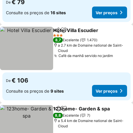
€ 79
De
Consulte os preços de
16 sites
Ver preços
Hotel Villa Escudier
Partilhar
Adicionar aos favoritos
Ver pr
3 Estrelas
8,7
Excelente
1.470
a 2.7 km de Domaine national de Saint-
Cloud
Café da manhã servido no jardim
Ver preç
€ 106
De
Consulte os preços de
9 sites
Ver preços
123home- Garden & spa
Partilhar
Adicionar aos favoritos
V
8,8
Excelente
7
a 5.4 km de Domaine national de Saint-
Cloud