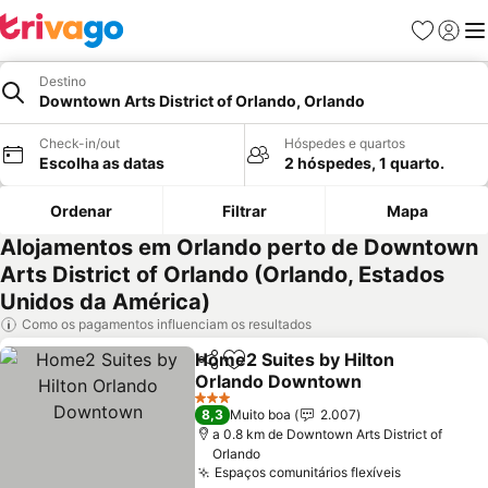
Favoritos
Iniciar
Me
Destino
Downtown Arts District of Orlando, Orlando
Check-in/out
Hóspedes e quartos
Escolha as datas
2 hóspedes, 1 quarto.
Ordenar
Filtrar
Mapa
Alojamentos em Orlando perto de Downtown
Arts District of Orlando (Orlando, Estados
Unidos da América)
Como os pagamentos influenciam os resultados
Home2 Suites by Hilton
Partilhar
Adicionar aos favoritos
Orlando Downtown
3 Estrelas
8,3
Muito boa
2.007
a 0.8 km de Downtown Arts District of
Orlando
Espaços comunitários flexíveis