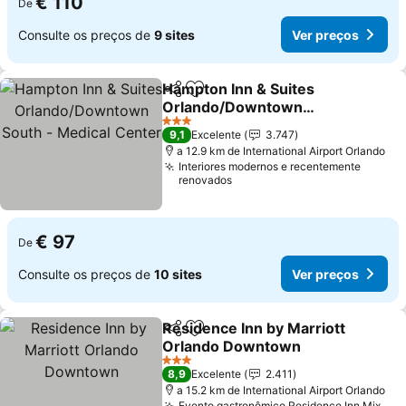
€ 110
De
Consulte os preços de
9 sites
Ver preços
Hampton Inn & Suites
Partilhar
Adicionar aos favoritos
Orlando/Downtown
South - Medical Center
3 Estrelas
9,1
Excelente
3.747
a 12.9 km de International Airport Orlando
Interiores modernos e recentemente
renovados
€ 97
De
Consulte os preços de
10 sites
Ver preços
Residence Inn by Marriott
Partilhar
Adicionar aos favoritos
Orlando Downtown
3 Estrelas
8,9
Excelente
2.411
a 15.2 km de International Airport Orlando
Evento gastronômico Residence Inn Mix