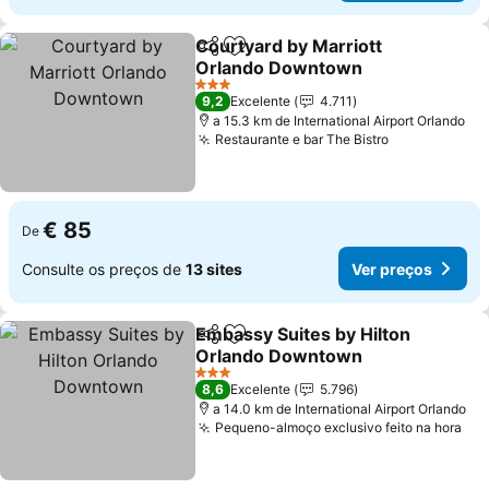
Courtyard by Marriott
Partilhar
Adicionar aos favoritos
Orlando Downtown
3 Estrelas
9,2
Excelente
4.711
a 15.3 km de International Airport Orlando
Restaurante e bar The Bistro
€ 85
De
Consulte os preços de
13 sites
Ver preços
Embassy Suites by Hilton
Partilhar
Adicionar aos favoritos
Orlando Downtown
3 Estrelas
8,6
Excelente
5.796
a 14.0 km de International Airport Orlando
Pequeno-almoço exclusivo feito na hora