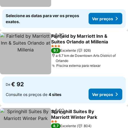
Selecione as datas para ver os preços
Ver preços
exatos.
Fairfield by Marriott Inn &
Partilhar
Adicionar aos favoritos
Suites Orlando at Millenia
3 Estrelas
9,1
Excelente
926
a 6.7 km de Downtown Arts District of
Orlando
Piscina externa para relaxar
€ 92
De
Consulte os preços de
4 sites
Ver preços
Springhill Suites By
Partilhar
Adicionar aos favoritos
Marriott Winter Park
2 Estrelas
8,7
Excelente
804