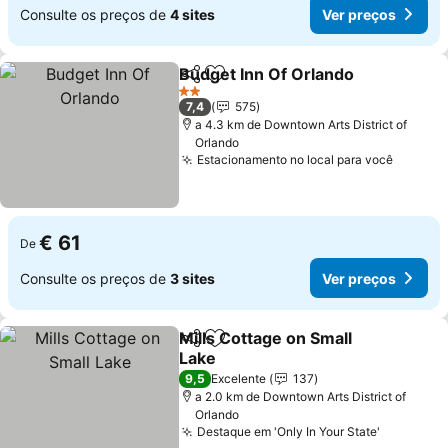
Consulte os preços de
4 sites
Ver preços
Budget Inn Of Orlando
Partilhar
Adicionar aos favoritos
2 Estrelas
7,4
575
a 4.3 km de Downtown Arts District of
Orlando
Estacionamento no local para você
€ 61
De
Consulte os preços de
3 sites
Ver preços
Mills Cottage on Small
Partilhar
Adicionar aos favoritos
Lake
9,5
Excelente
137
a 2.0 km de Downtown Arts District of
Orlando
Destaque em 'Only In Your State'