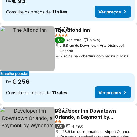
€ 93
De
Consulte os preços de
11 sites
Ver preços
The Alfond Inn
Partilhar
Adicionar aos favoritos
4 Estrelas
9,3
Excelente
5.875
a 6.8 km de Downtown Arts District of
Orlando
Piscina na cobertura com bar na piscina
Escolha popular
€ 256
De
Consulte os preços de
11 sites
Ver preços
Developer Inn Downtown
Partilhar
Adicionar aos favoritos
Orlando, a Baymont by
Wyndham
2 Estrelas
7,0
4.790
a 13.6 km de International Airport Orlando
Quartos e instalações recém-renovados