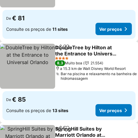
€ 81
De
Consulte os preços de
11 sites
Ver preços
DoubleTree by Hilton at
Partilhar
Adicionar aos favoritos
the Entrance to Universal
Orlando
4 Estrelas
8,3
Muito boa
21.554
a 15.3 km de Walt Disney World Resort
Bar na piscina e relaxamento na banheira de
hidromassagem
€ 85
De
Consulte os preços de
13 sites
Ver preços
SpringHill Suites by
Partilhar
Adicionar aos favoritos
Marriott Orlando at