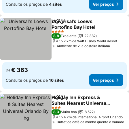
Consulte os preços de
4 sites
Ver preços
Universal's Loews
Partilhar
Adicionar aos favoritos
Portofino Bay Hotel
4 Estrelas
8,8
Excelente
22.382
a 15.2 km de Walt Disney World Resort
Ambiente de vila costeira italiana
€ 363
De
Consulte os preços de
16 sites
Ver preços
Holiday Inn Express &
Partilhar
Adicionar aos favoritos
Suites Nearest Universal
Orlando By Ihg
3 Estrelas
8,3
Muito boa
8.522
a 15.4 km de International Airport Orlando
Buffet de café da manhã quente e variado