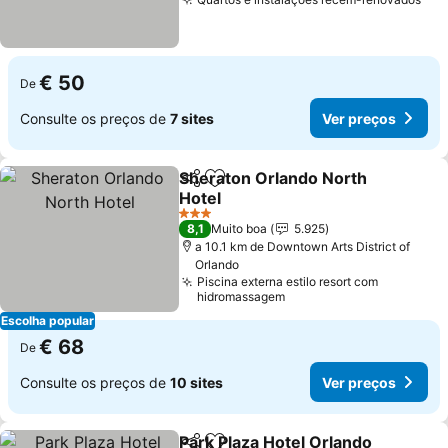
€ 50
De
Consulte os preços de
7 sites
Ver preços
Sheraton Orlando North
Partilhar
Adicionar aos favoritos
Hotel
3 Estrelas
8,1
Muito boa
5.925
a 10.1 km de Downtown Arts District of
Orlando
Piscina externa estilo resort com
hidromassagem
Escolha popular
€ 68
De
Consulte os preços de
10 sites
Ver preços
Park Plaza Hotel Orlando