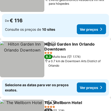
para hóspedes
€ 116
De
Consulte os preços de
10 sites
Ver preços
Hilton Garden Inn Orlando
Partilhar
Adicionar aos favoritos
Downtown
3 Estrelas
8,3
Muito boa
1.174
a 0.7 km de Downtown Arts District of
Orlando
Selecione as datas para ver os preços
Ver preços
exatos.
The Wellborn Hotel
Partilhar
Adicionar aos favoritos
4 Estrelas
7,3
228