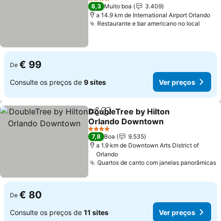
4 Estrelas
8,3
Muito boa
3.409
a 14.9 km de International Airport Orlando
Restaurante e bar americano no local
€ 99
De
Consulte os preços de
9 sites
Ver preços
DoubleTree by Hilton
Partilhar
Adicionar aos favoritos
Orlando Downtown
4 Estrelas
7,8
Boa
9.535
a 1.9 km de Downtown Arts District of
Orlando
Quartos de canto com janelas panorâmicas
€ 80
De
Consulte os preços de
11 sites
Ver preços