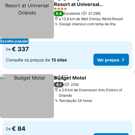
Partilhar
Adicionar aos favoritos
Resort at Universal
Orlando
4 Estrelas
8,8
Excelente
41.299
a 13.8 km de Walt Disney World Resort
Design imersivo com tema de ilha
Escolha popular
€ 337
De
Consulte os preços de
15 sites
Ver preços
Budget Motel
Partilhar
Adicionar aos favoritos
6,1
239
a 2.6 km de Downtown Arts District of
Orlando
Recepção 24 horas
€ 84
De