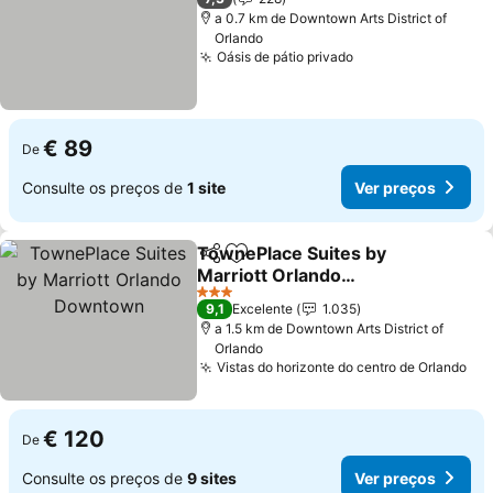
a 0.7 km de Downtown Arts District of
Orlando
Oásis de pátio privado
€ 89
De
Consulte os preços de
1 site
Ver preços
TownePlace Suites by
Partilhar
Adicionar aos favoritos
Marriott Orlando
Downtown
3 Estrelas
9,1
Excelente
1.035
a 1.5 km de Downtown Arts District of
Orlando
Vistas do horizonte do centro de Orlando
€ 120
De
Consulte os preços de
9 sites
Ver preços