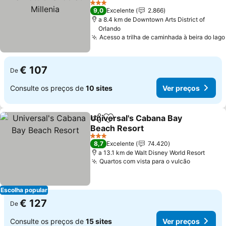
Millenia
3 Estrelas
9,0
Excelente
2.866
a 8.4 km de Downtown Arts District of
Orlando
Acesso a trilha de caminhada à beira do lago
€ 107
De
Consulte os preços de
10 sites
Ver preços
Universal's Cabana Bay
Partilhar
Adicionar aos favoritos
Beach Resort
3 Estrelas
8,7
Excelente
74.420
a 13.1 km de Walt Disney World Resort
Quartos com vista para o vulcão
Escolha popular
€ 127
De
Consulte os preços de
15 sites
Ver preços