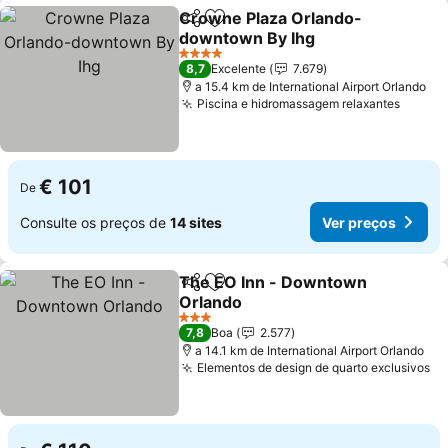
Crowne Plaza Orlando-
Partilhar
Adicionar aos favoritos
downtown By Ihg
4 Estrelas
8,7
Excelente
7.679
a 15.4 km de International Airport Orlando
Piscina e hidromassagem relaxantes
€ 101
De
Consulte os preços de
14 sites
Ver preços
The EO Inn - Downtown
Partilhar
Adicionar aos favoritos
Orlando
3 Estrelas
7,8
Boa
2.577
a 14.1 km de International Airport Orlando
Elementos de design de quarto exclusivos