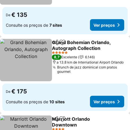
€ 135
De
Consulte os preços de
7 sites
Ver preços
Grand Bohemian Orlando,
Partilhar
Adicionar aos favoritos
Autograph Collection
5 Estrelas
8,7
Excelente
6.146
a 13.8 km de International Airport Orlando
Brunch de jazz dominical com pratos
gourmet
€ 175
De
Consulte os preços de
10 sites
Ver preços
Marriott Orlando
Partilhar
Adicionar aos favoritos
Downtown