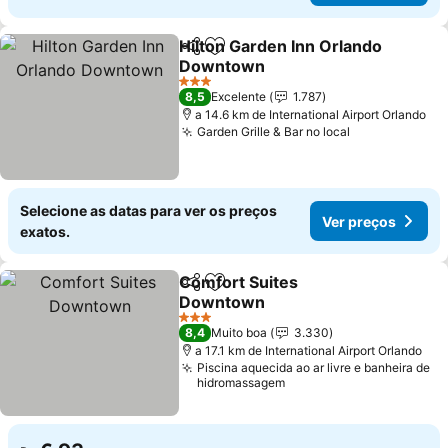
Hilton Garden Inn Orlando
Partilhar
Adicionar aos favoritos
Downtown
3 Estrelas
8,5
Excelente
1.787
a 14.6 km de International Airport Orlando
Garden Grille & Bar no local
Selecione as datas para ver os preços
Ver preços
exatos.
Comfort Suites
Partilhar
Adicionar aos favoritos
Downtown
3 Estrelas
8,4
Muito boa
3.330
a 17.1 km de International Airport Orlando
Piscina aquecida ao ar livre e banheira de
hidromassagem