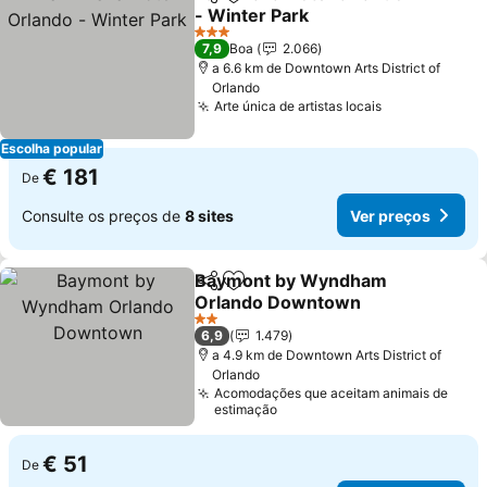
Partilhar
Adicionar aos favoritos
- Winter Park
3 Estrelas
7,9
Boa
2.066
a 6.6 km de Downtown Arts District of
Orlando
Arte única de artistas locais
Escolha popular
€ 181
De
Consulte os preços de
8 sites
Ver preços
Baymont by Wyndham
Partilhar
Adicionar aos favoritos
Orlando Downtown
2 Estrelas
6,9
1.479
a 4.9 km de Downtown Arts District of
Orlando
Acomodações que aceitam animais de
estimação
€ 51
De