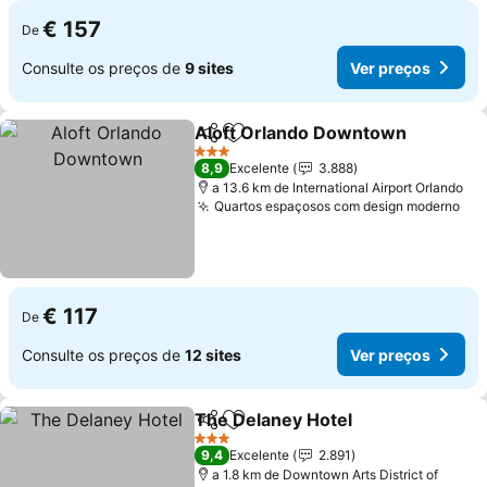
€ 157
De
Consulte os preços de
9 sites
Ver preços
Aloft Orlando Downtown
Partilhar
Adicionar aos favoritos
3 Estrelas
8,9
Excelente
3.888
a 13.6 km de International Airport Orlando
Quartos espaçosos com design moderno
€ 117
De
Consulte os preços de
12 sites
Ver preços
The Delaney Hotel
Partilhar
Adicionar aos favoritos
3 Estrelas
9,4
Excelente
2.891
a 1.8 km de Downtown Arts District of