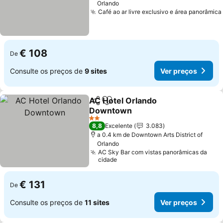
Orlando
Café ao ar livre exclusivo e área panorâmica
€ 108
De
Consulte os preços de
9 sites
Ver preços
AC Hotel Orlando
Partilhar
Adicionar aos favoritos
Downtown
2 Estrelas
8,8
Excelente
3.083
a 0.4 km de Downtown Arts District of
Orlando
AC Sky Bar com vistas panorâmicas da
cidade
€ 131
De
Consulte os preços de
11 sites
Ver preços