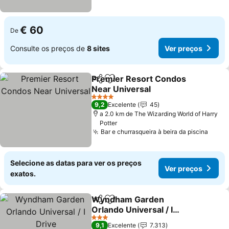
€ 60
De
Consulte os preços de
8 sites
Ver preços
Premier Resort Condos
Partilhar
Adicionar aos favoritos
Near Universal
Ver preços
4 Estrelas
9,2
Excelente
45
a 2.0 km de The Wizarding World of Harry
Potter
Bar e churrasqueira à beira da piscina
Ver p
Selecione as datas para ver os preços
Ver preços
exatos.
Wyndham Garden
Partilhar
Adicionar aos favoritos
Orlando Universal / I
Drive
Ver preços
3 Estrelas
9,1
Excelente
7.313