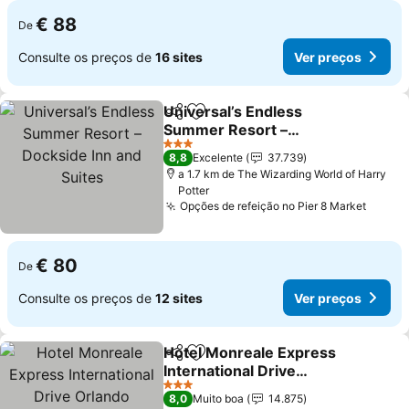
€ 88
De
Consulte os preços de
16 sites
Ver preços
Universal’s Endless
Partilhar
Adicionar aos favoritos
Summer Resort –
Dockside Inn and Suites
Ver preços
3 Estrelas
8,8
Excelente
37.739
a 1.7 km de The Wizarding World of Harry
Potter
Opções de refeição no Pier 8 Market
Ver p
€ 80
De
Consulte os preços de
12 sites
Ver preços
Hotel Monreale Express
Partilhar
Adicionar aos favoritos
International Drive
Orlando
Ver preços
3 Estrelas
8,0
Muito boa
14.875