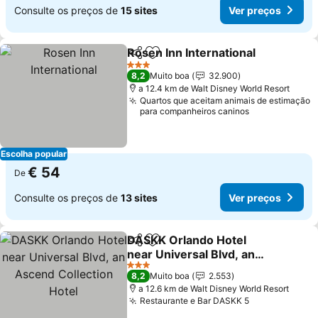
Consulte os preços de
15 sites
Ver preços
Rosen Inn International
Partilhar
Adicionar aos favoritos
Ver
3 Estrelas
8,2
Muito boa
32.900
a 12.4 km de Walt Disney World Resort
Quartos que aceitam animais de estimação
para companheiros caninos
Escolha popular
€ 54
De
Consulte os preços de
13 sites
Ver preços
DASKK Orlando Hotel
Partilhar
Adicionar aos favoritos
near Universal Blvd, an
Ascend Collection Hotel
Ver preços
3 Estrelas
8,2
Muito boa
2.553
a 12.6 km de Walt Disney World Resort
Restaurante e Bar DASKK 5
Ver preços