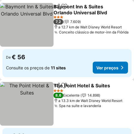
Baymont Inn & Suites
Partilhar
Adicionar aos favoritos
Orlando Universal Blvd
Ver preços
3 Estrelas
7,2
7.609
a 12.7 km de Walt Disney World Resort
Conceito clássico de motor-inn da Flórida
Ve
€ 56
De
Consulte os preços de
11 sites
Ver preços
The Point Hotel & Suites
Partilhar
Adicionar aos favoritos
Ve
3 Estrelas
8,6
Excelente
14.898
a 13.3 km de Walt Disney World Resort
Spa na suíte e lavanderia
Ver preços