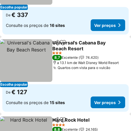
Escolha popular
€ 337
De
Consulte os preços de
16 sites
Ver preços
Universal's Cabana Bay
Partilhar
Adicionar aos favoritos
Beach Resort
Ver preços
3 Estrelas
8,7
Excelente
74.420
a 13.1 km de Walt Disney World Resort
Quartos com vista para o vulcão
Ver preç
Escolha popular
€ 127
De
Consulte os preços de
15 sites
Ver preços
Hard Rock Hotel
Partilhar
Adicionar aos favoritos
Ver preço
4 Estrelas
8,8
Excelente
24.165