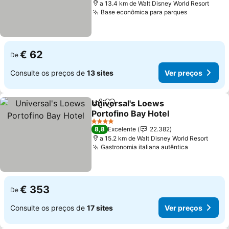
a 13.4 km de Walt Disney World Resort
Base econômica para parques
Ver preços
€ 62
De
Consulte os preços de
13 sites
Ver preços
Universal's Loews
Partilhar
Adicionar aos favoritos
Portofino Bay Hotel
Ver preços
4 Estrelas
8,8
Excelente
22.382
a 15.2 km de Walt Disney World Resort
Gastronomia italiana autêntica
Ver preço
€ 353
De
Consulte os preços de
17 sites
Ver preços