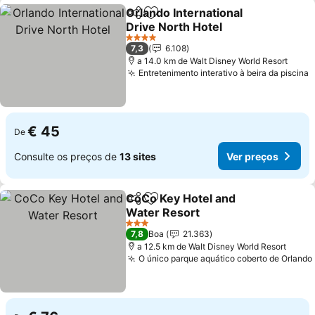
Orlando International
Partilhar
Adicionar aos favoritos
Drive North Hotel
Ver preços
4 Estrelas
7,3
6.108
a 14.0 km de Walt Disney World Resort
Entretenimento interativo à beira da piscina
V
€ 45
De
Consulte os preços de
13 sites
Ver preços
CoCo Key Hotel and
Partilhar
Adicionar aos favoritos
Water Resort
Ver preços
3 Estrelas
7,8
Boa
21.363
a 12.5 km de Walt Disney World Resort
O único parque aquático coberto de Orlando