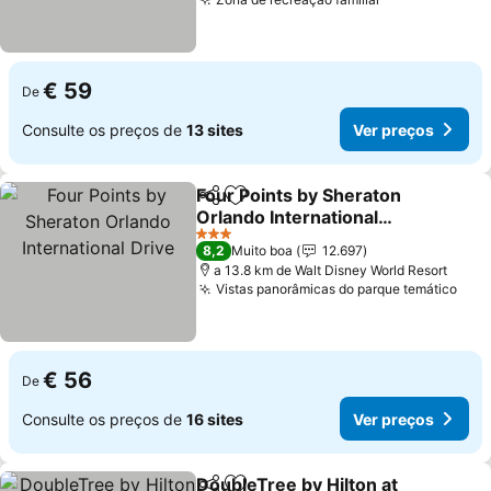
Ver preços
€ 59
De
Consulte os preços de
13 sites
Ver preços
Four Points by Sheraton
Partilhar
Adicionar aos favoritos
Orlando International
Drive
Ver preços
3 Estrelas
8,2
Muito boa
12.697
a 13.8 km de Walt Disney World Resort
Vistas panorâmicas do parque temático
Ver
€ 56
De
Consulte os preços de
16 sites
Ver preços
DoubleTree by Hilton at