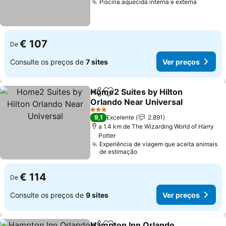
Piscina aquecida interna e externa
Ver pre
€ 107
De
Consulte os preços de
7 sites
Ver preços
Home2 Suites by Hilton
Partilhar
Adicionar aos favoritos
Orlando Near Universal
Ver preços
3 Estrelas
9,1
Excelente
2.891
a 1.4 km de The Wizarding World of Harry
Potter
Experiência de viagem que aceita animais
de estimação
€ 114
De
Consulte os preços de
9 sites
Ver preços
Hampton Inn Orlando