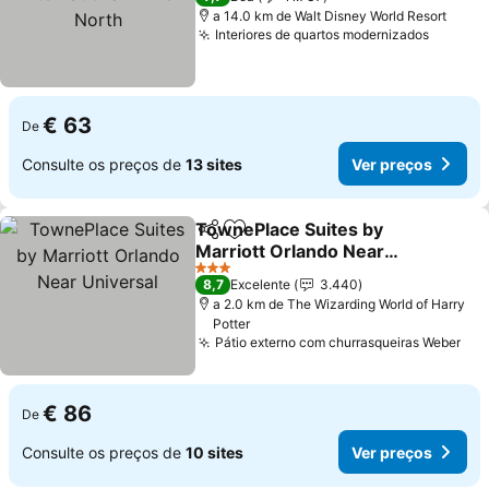
a 14.0 km de Walt Disney World Resort
Interiores de quartos modernizados
Ver pr
€ 63
De
Consulte os preços de
13 sites
Ver preços
TownePlace Suites by
Partilhar
Adicionar aos favoritos
Marriott Orlando Near
Universal
Ver preços
3 Estrelas
8,7
Excelente
3.440
a 2.0 km de The Wizarding World of Harry
Potter
Pátio externo com churrasqueiras Weber
Ver
€ 86
De
Consulte os preços de
10 sites
Ver preços