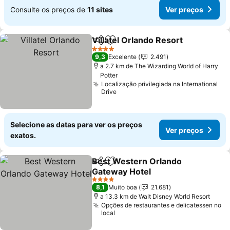
Consulte os preços de
11 sites
Ver preços
Villatel Orlando Resort
Partilhar
Adicionar aos favoritos
Ver
4 Estrelas
9,3
Excelente
2.491
a 2.7 km de The Wizarding World of Harry
Potter
Localização privilegiada na International
Drive
Selecione as datas para ver os preços
Ver preços
exatos.
Best Western Orlando
Partilhar
Adicionar aos favoritos
Gateway Hotel
Ver preços
4 Estrelas
8,1
Muito boa
21.681
a 13.3 km de Walt Disney World Resort
Opções de restaurantes e delicatessen no
local