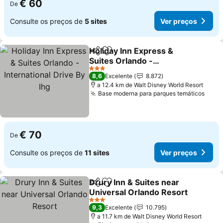
€ 60
De
Consulte os preços de
5 sites
Ver preços
Holiday Inn Express &
Partilhar
Adicionar aos favoritos
Suites Orlando -
International Drive By Ihg
Ver preços
3 Estrelas
8,6
Excelente
8.872
a 12.4 km de Walt Disney World Resort
Base moderna para parques temáticos
Ver 
€ 70
De
Consulte os preços de
11 sites
Ver preços
Drury Inn & Suites near
Partilhar
Adicionar aos favoritos
Universal Orlando Resort
Ver preços
3 Estrelas
9,3
Excelente
10.795
a 11.7 km de Walt Disney World Resort