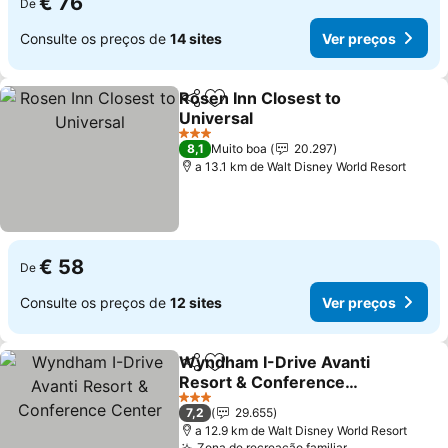
€ 76
De
Consulte os preços de
14 sites
Ver preços
Rosen Inn Closest to
Partilhar
Adicionar aos favoritos
Universal
Ver preços
3 Estrelas
8,1
Muito boa
20.297
a 13.1 km de Walt Disney World Resort
€ 58
De
Consulte os preços de
12 sites
Ver preços
Wyndham I-Drive Avanti
Partilhar
Adicionar aos favoritos
Resort & Conference
Center
Ver preços
3 Estrelas
7,2
29.655
a 12.9 km de Walt Disney World Resort
Zona de recreação familiar