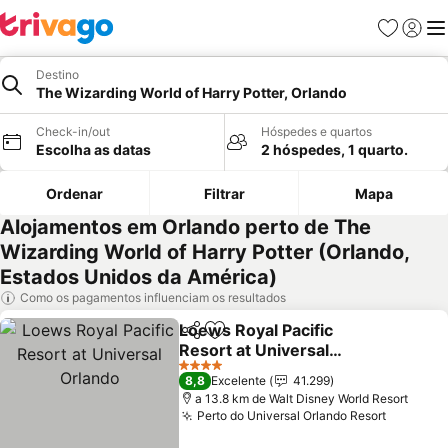
Favoritos
Iniciar
Me
Destino
The Wizarding World of Harry Potter, Orlando
Check-in/out
Hóspedes e quartos
Escolha as datas
2 hóspedes, 1 quarto.
Ordenar
Filtrar
Mapa
Alojamentos em Orlando perto de The
Wizarding World of Harry Potter (Orlando,
Estados Unidos da América)
Como os pagamentos influenciam os resultados
Loews Royal Pacific
Partilhar
Adicionar aos favoritos
Resort at Universal
Orlando
Ver preços
4 Estrelas
8,8
Excelente
41.299
a 13.8 km de Walt Disney World Resort
Perto do Universal Orlando Resort
Ver pre