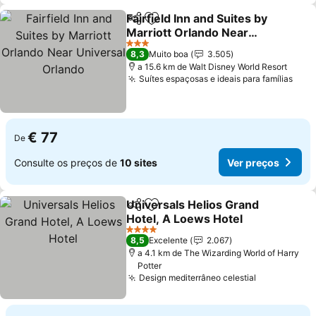
Fairfield Inn and Suites by
Partilhar
Adicionar aos favoritos
Marriott Orlando Near
Universal Orlando
Ver preços
3 Estrelas
8,3
Muito boa
3.505
a 15.6 km de Walt Disney World Resort
Suítes espaçosas e ideais para famílias
Ver 
€ 77
De
Consulte os preços de
10 sites
Ver preços
Universals Helios Grand
Partilhar
Adicionar aos favoritos
Hotel, A Loews Hotel
Ver preços
4 Estrelas
8,5
Excelente
2.067
a 4.1 km de The Wizarding World of Harry
Potter
Design mediterrâneo celestial
Ver preços