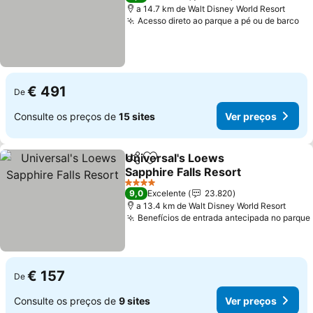
a 14.7 km de Walt Disney World Resort
Acesso direto ao parque a pé ou de barco
Ve
€ 491
De
Consulte os preços de
15 sites
Ver preços
Universal's Loews
Partilhar
Adicionar aos favoritos
Sapphire Falls Resort
Ver preços
4 Estrelas
9,0
Excelente
23.820
a 13.4 km de Walt Disney World Resort
Benefícios de entrada antecipada no parque
€ 157
De
Consulte os preços de
9 sites
Ver preços