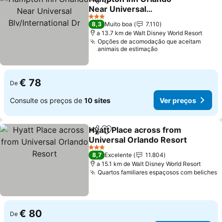
Partilhar
Adicionar aos favoritos
Near Universal
Blv/International Dr
Ver preços
3 Estrelas
8,3
Muito boa
7.110
a 13.7 km de Walt Disney World Resort
Opções de acomodação que aceitam
animais de estimação
€ 78
De
Consulte os preços de
10 sites
Ver preços
Hyatt Place across from
Partilhar
Adicionar aos favoritos
Universal Orlando Resort
Ver preços
3 Estrelas
8,7
Excelente
11.804
a 15.1 km de Walt Disney World Resort
Quartos familiares espaçosos com beliches
V
€ 80
De