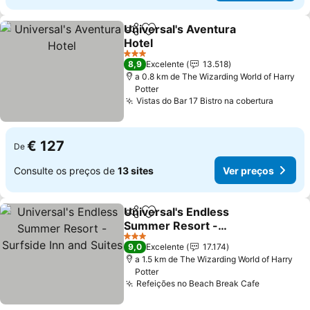
Universal's Aventura
Partilhar
Adicionar aos favoritos
Hotel
Ver preços
3 Estrelas
8,9
Excelente
13.518
a 0.8 km de The Wizarding World of Harry
Potter
Vistas do Bar 17 Bistro na cobertura
Ver pr
€ 127
De
Consulte os preços de
13 sites
Ver preços
Universal's Endless
Partilhar
Adicionar aos favoritos
Summer Resort -
Surfside Inn and Suites
Ver preços
3 Estrelas
9,0
Excelente
17.174
a 1.5 km de The Wizarding World of Harry
Potter
Refeições no Beach Break Cafe
Ver preço