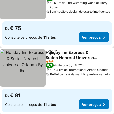
a 1.5 km de The Wizarding World of Harry
Potter
Iluminação e design de quarto inteligentes
Ve
€ 75
De
Consulte os preços de
11 sites
Ver preços
Holiday Inn Express &
Partilhar
Adicionar aos favoritos
Suites Nearest Universal
Orlando By Ihg
Ver preços
3 Estrelas
8,3
Muito boa
8.522
a 15.4 km de International Airport Orlando
Buffet de café da manhã quente e variado
Ve
€ 81
De
Consulte os preços de
11 sites
Ver preços