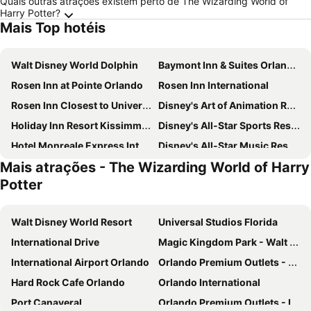
Quais outras atrações existem perto de The Wizarding World of
Harry Potter?
Mais Top hotéis
Walt Disney World Dolphin
Baymont Inn & Suites Orlando Universal Blvd
Rosen Inn at Pointe Orlando
Rosen Inn International
Rosen Inn Closest to Universal
Disney's Art of Animation Resort
Holiday Inn Resort Kissimmee By The Parks By Ihg
Disney's All-Star Sports Resort
Hotel Monreale Express International Drive Orlando
Disney's All-Star Music Resort
Mais atrações - The Wizarding World of Harry
Ramada by Wyndham Kissimmee Gateway
Even Hotel Orlando International Airport By Ihg
Potter
Holiday Inn & Suites Orlando Sw - Celebration Area By Ihg
Ramada Plaza by Wyndham Orlando Resort & Suites Intl Drive
Orlando International Drive North Hotel
Walt Disney World Swan Reserve
Walt Disney World Resort
Universal Studios Florida
Rosen Inn Lake Buena Vista
Holiday Inn Orlando-disney Springs Area By Ihg
International Drive
Magic Kingdom Park - Walt Disney World Resort
Delta Hotels Orlando Lake Buena Vista
Disney's Coronado Springs Resort
International Airport Orlando
Orlando Premium Outlets - Vineland Ave
Marriott's Grande Vista
Pestana Orlando Suites Lake Buena Vista
Hard Rock Cafe Orlando
Orlando International
Clarion Suites Maingate
CoCo Key Hotel and Water Resort
Port Canaveral
Orlando Premium Outlets - International Drive
DoubleTree by Hilton Orlando Downtown
Residence Inn Orlando Lake Buena Vista