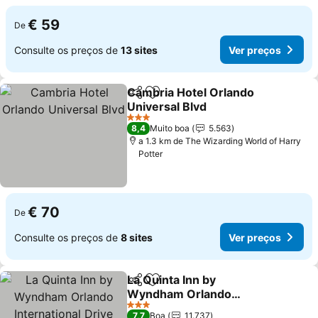
€ 59
De
Consulte os preços de
13 sites
Ver preços
Cambria Hotel Orlando
Partilhar
Adicionar aos favoritos
Universal Blvd
Ver preços
3 Estrelas
8,4
Muito boa
5.563
a 1.3 km de The Wizarding World of Harry
Potter
€ 70
De
Consulte os preços de
8 sites
Ver preços
La Quinta Inn by
Partilhar
Adicionar aos favoritos
Wyndham Orlando
International Drive North
Ver preços
3 Estrelas
7,7
Boa
11.737