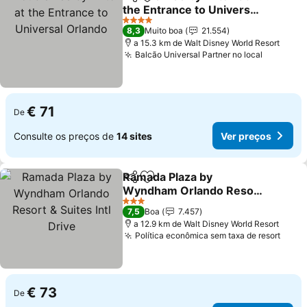
Partilhar
Adicionar aos favoritos
the Entrance to Universal
Orlando
Ver preços
4 Estrelas
8,3
Muito boa
21.554
a 15.3 km de Walt Disney World Resort
Balcão Universal Partner no local
Ver preç
€ 71
De
Consulte os preços de
14 sites
Ver preços
Ramada Plaza by
Partilhar
Adicionar aos favoritos
Wyndham Orlando Resort
& Suites Intl Drive
Ver preços
3 Estrelas
7,5
Boa
7.457
a 12.9 km de Walt Disney World Resort
Política econômica sem taxa de resort
Ver 
€ 73
De