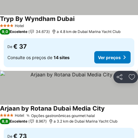
Tryp By Wyndham Dubai
Hotel
4 Estrelas
9,0
Excelente
34.673
a 4.8 km de Dubai Marina Yacht Club
€ 37
De
Consulte os preços de
14 sites
Ver preços
Partilhar
Ad
Arjaan by Rotana Dubai Media City
Hotel
Opções gastronômicas gourmet halal
4 Estrelas
8,8
Excelente
8.967
a 3.2 km de Dubai Marina Yacht Club
€ 73
De