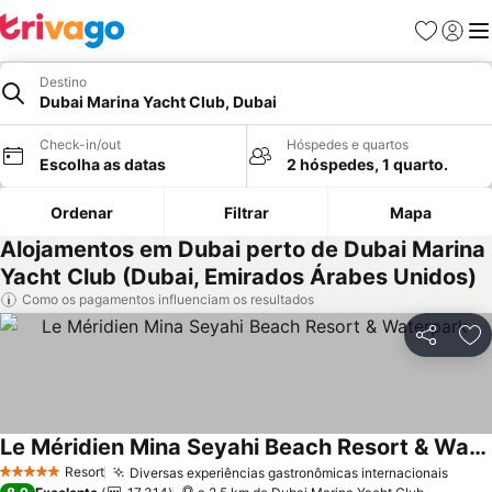
Favoritos
Iniciar
Me
Destino
Dubai Marina Yacht Club, Dubai
Check-in/out
Hóspedes e quartos
Escolha as datas
2 hóspedes, 1 quarto.
Ordenar
Filtrar
Mapa
Alojamentos em Dubai perto de Dubai Marina
Yacht Club (Dubai, Emirados Árabes Unidos)
Como os pagamentos influenciam os resultados
Partilhar
Ad
Le Méridien Mina Seyahi Beach Resort & Waterpark
Resort
Diversas experiências gastronômicas internacionais
5 Estrelas