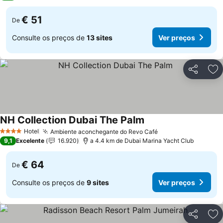
€ 51
De
Consulte os preços de
13 sites
Ver preços
Partilhar
Ad
NH Collection Dubai The Palm
Hotel
Ambiente aconchegante do Revo Café
4 Estrelas
9,1
Excelente
16.920
a 4.4 km de Dubai Marina Yacht Club
€ 64
De
Consulte os preços de
9 sites
Ver preços
Partilhar
Ad