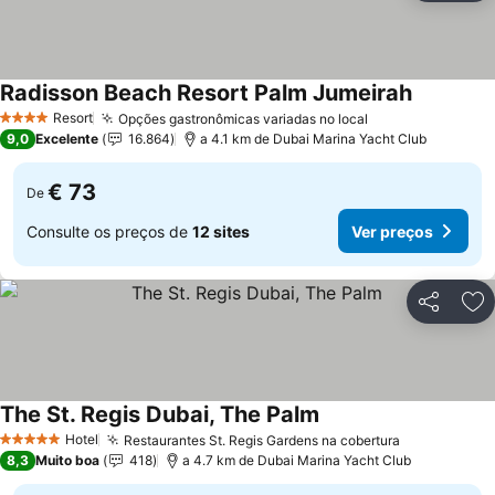
Radisson Beach Resort Palm Jumeirah
Resort
Opções gastronômicas variadas no local
4 Estrelas
9,0
Excelente
16.864
a 4.1 km de Dubai Marina Yacht Club
€ 73
De
Consulte os preços de
12 sites
Ver preços
Partilhar
Ad
The St. Regis Dubai, The Palm
Hotel
Restaurantes St. Regis Gardens na cobertura
5 Estrelas
8,3
Muito boa
418
a 4.7 km de Dubai Marina Yacht Club