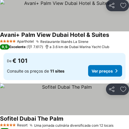
Partilhar
Ad
Avani+ Palm View Dubai Hotel & Suites
Aparthotel
Restaurante libanês La Sirene
5 Estrelas
9,5
Excelente
7.617
a 3.6 km de Dubai Marina Yacht Club
€ 101
De
Consulte os preços de
11 sites
Ver preços
Partilhar
Ad
Sofitel Dubai The Palm
Resort
Uma jornada culinária diversificada com 12 locais
5 Estrelas