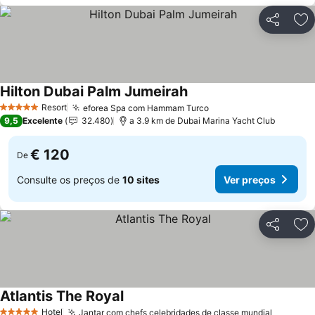
Partilhar
Ad
Hilton Dubai Palm Jumeirah
Resort
eforea Spa com Hammam Turco
5 Estrelas
9,5
Excelente
32.480
a 3.9 km de Dubai Marina Yacht Club
€ 120
De
Consulte os preços de
10 sites
Ver preços
Partilhar
Ad
Atlantis The Royal
Hotel
Jantar com chefs celebridades de classe mundial