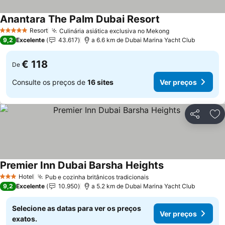
Anantara The Palm Dubai Resort
Resort
Culinária asiática exclusiva no Mekong
5 Estrelas
9,2
Excelente
43.617
a 6.6 km de Dubai Marina Yacht Club
€ 118
De
Consulte os preços de
16 sites
Ver preços
Partilhar
Ad
Premier Inn Dubai Barsha Heights
Hotel
Pub e cozinha britânicos tradicionais
3 Estrelas
9,2
Excelente
10.950
a 5.2 km de Dubai Marina Yacht Club
Selecione as datas para ver os preços
Ver preços
exatos.