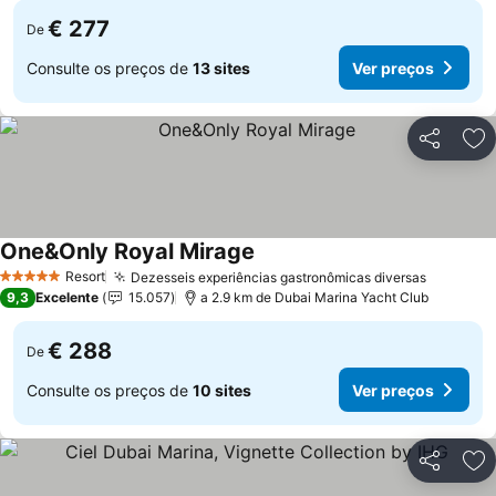
€ 277
De
Consulte os preços de
13 sites
Ver preços
Partilhar
Ad
One&Only Royal Mirage
Resort
Dezesseis experiências gastronômicas diversas
5 Estrelas
9,3
Excelente
15.057
a 2.9 km de Dubai Marina Yacht Club
€ 288
De
Consulte os preços de
10 sites
Ver preços
Partilhar
Ad