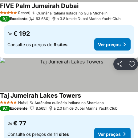
FIVE Palm Jumeirah Dubai
Resort
Culinária italiana listada no Guia Michelin
5 Estrelas
9,1
Excelente
63.630
a 3.8 km de Dubai Marina Yacht Club
€ 192
De
Consulte os preços de
9 sites
Ver preços
Partilhar
Ad
Taj Jumeirah Lakes Towers
Hotel
Autêntica culinária indiana no Shamiana
5 Estrelas
9,1
Excelente
8.565
a 2.0 km de Dubai Marina Yacht Club
€ 77
De
Consulte os preços de
11 sites
Ver preços