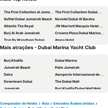
The First Collection at Jumeirah Village Circle, a Tribute Portfolio Hotel
The First Collection Dubai Marina
Sofitel Dubai Jumeirah Beach
Novotel Dubai Al Barsha
Atlantis The Royal
JW Marriott Marquis Hotel Dubai
Burj Al Arab Jumeirah
Crowne Plaza Dubai Marina By Ihg
Tryp By Wyndham Dubai
Atana Hotel
Mais atrações - Dubai Marina Yacht Club
Fairmont The Palm
Taj Dubai
Canal Central Hotel
Amwaj Rotana, Jumeirah Beach - Dubai
Burj Khalifa
Dubai Marina
Sofitel Dubai Downtown
Jumeirah Beach Hotel Dubai
Jumeirah Beach
Palm Jumeirah
Oaks Ibn Battuta Gate Dubai
Grand Millennium Business Bay
Deira
Aeroporto Internacional de Dubai
W Dubai - Mina Seyahi
Aloft Palm Jumeirah
Downtown Dubai
The Dubai Mall
NH Collection Dubai The Palm
JA Ocean View Hotel, Jumeirah Beach Dubai
Jumeirah
Burj Khalifa/Dubai Mall Metro Station
Park Regis Business Bay
Mövenpick Hotel Jumeirah Beach
Al Barsha Dubai
Dubai World Trade Centre
Rixos The Palm Hotel & Suites
The Ritz-Carlton, Dubai
Business Bay
Corniche Beach
Paramount Hotel Midtown
Ramada Hotel & Suites by Wyndham Dubai JBR
Comparador de Hotéis
Ásia
Emirados Árabes Unidos