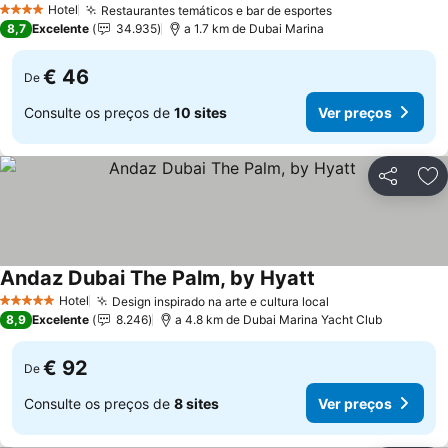
Hotel
Restaurantes temáticos e bar de esportes
4 Estrelas
8,7
Excelente
34.935
a 1.7 km de Dubai Marina
€ 46
De
Consulte os preços de
10 sites
Ver preços
Partilhar
Ad
Andaz Dubai The Palm, by Hyatt
Hotel
Design inspirado na arte e cultura local
5 Estrelas
8,9
Excelente
8.246
a 4.8 km de Dubai Marina Yacht Club
€ 92
De
Consulte os preços de
8 sites
Ver preços