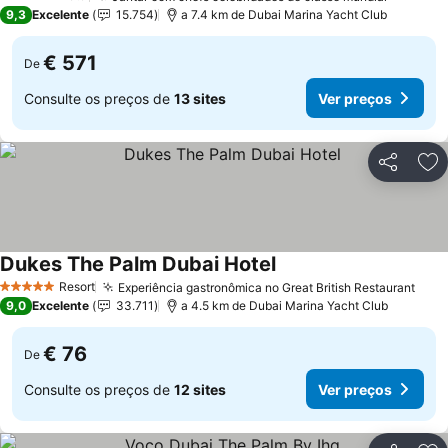
5 Estrelas
9,3
Excelente
15.754
a 7.4 km de Dubai Marina Yacht Club
€ 571
De
Consulte os preços de
13 sites
Ver preços
Partilhar
Ad
Dukes The Palm Dubai Hotel
Resort
Experiência gastronômica no Great British Restaurant
5 Estrelas
9,0
Excelente
33.711
a 4.5 km de Dubai Marina Yacht Club
€ 76
De
Consulte os preços de
12 sites
Ver preços