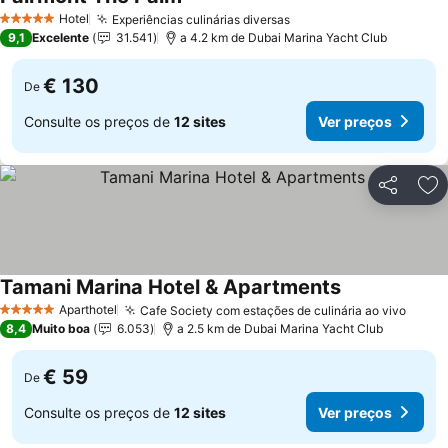
Hotel
Experiências culinárias diversas
5 Estrelas
9,1
Excelente
31.541
a 4.2 km de Dubai Marina Yacht Club
€ 130
De
Consulte os preços de
12 sites
Ver preços
Partilhar
Ad
Tamani Marina Hotel & Apartments
Aparthotel
Cafe Society com estações de culinária ao vivo
5 Estrelas
8,4
Muito boa
6.053
a 2.5 km de Dubai Marina Yacht Club
€ 59
De
Consulte os preços de
12 sites
Ver preços