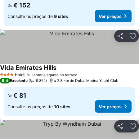
€ 152
De
Consulte os preços de
9 sites
Ver preços
Partilhar
Ad
Vida Emirates Hills
Hotel
Jantar elegante no terraço
4 Estrelas
9,4
Excelente
9.852
a 2.3 km de Dubai Marina Yacht Club
€ 81
De
Consulte os preços de
10 sites
Ver preços
Partilhar
Ad