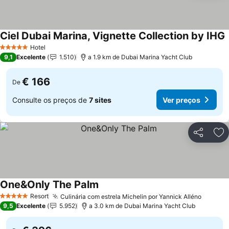
Ciel Dubai Marina, Vignette Collection by IHG
Hotel
5 Estrelas
9,1
Excelente
1.510
a 1.9 km de Dubai Marina Yacht Club
€ 166
De
Consulte os preços de
7 sites
Ver preços
Partilhar
Ad
One&Only The Palm
Resort
Culinária com estrela Michelin por Yannick Alléno
5 Estrelas
9,5
Excelente
5.952
a 3.0 km de Dubai Marina Yacht Club