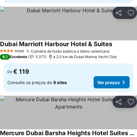
Partilhar
Ad
Dubai Marriott Harbour Hotel & Suites
Hotel
Culinária de fusão asiática e latino-americana
4 Estrelas
9,1
Excelente
5.371
a 2.0 km de Dubai Marina Yacht Club
€ 119
De
Consulte os preços de
9 sites
Ver preços
Partilhar
Ad
Mercure Dubai Barsha Heights Hotel Suites And Apartments