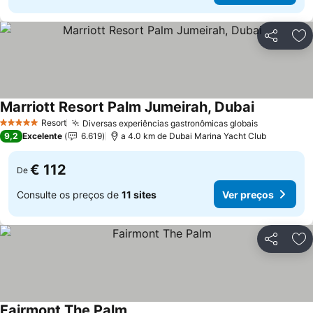
Partilhar
Ad
Marriott Resort Palm Jumeirah, Dubai
Resort
Diversas experiências gastronômicas globais
5 Estrelas
9,2
Excelente
6.619
a 4.0 km de Dubai Marina Yacht Club
€ 112
De
Consulte os preços de
11 sites
Ver preços
Partilhar
Ad
Fairmont The Palm