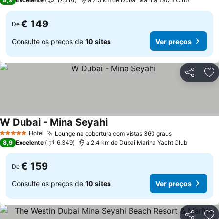
8,9
Excelente
17.314
a 2.5 km de Dubai Marina Yacht Club
€ 149
De
Consulte os preços de
10 sites
Ver preços
Partilhar
Ad
W Dubai - Mina Seyahi
Hotel
Lounge na cobertura com vistas 360 graus
5 Estrelas
8,9
Excelente
6.349
a 2.4 km de Dubai Marina Yacht Club
€ 159
De
Consulte os preços de
10 sites
Ver preços