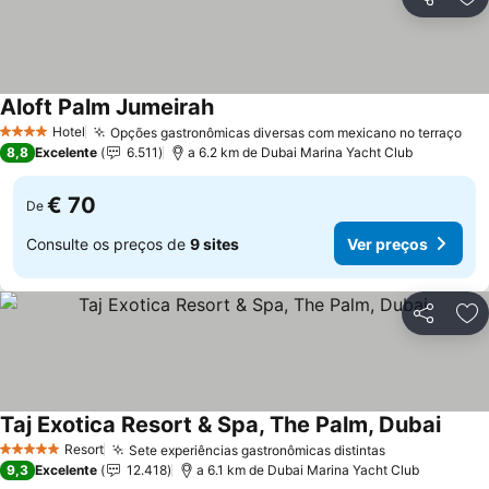
Partilhar
Ad
Aloft Palm Jumeirah
Hotel
Opções gastronômicas diversas com mexicano no terraço
4 Estrelas
8,8
Excelente
6.511
a 6.2 km de Dubai Marina Yacht Club
€ 70
De
Consulte os preços de
9 sites
Ver preços
Partilhar
Ad
Taj Exotica Resort & Spa, The Palm, Dubai
Resort
Sete experiências gastronômicas distintas
5 Estrelas
9,3
Excelente
12.418
a 6.1 km de Dubai Marina Yacht Club