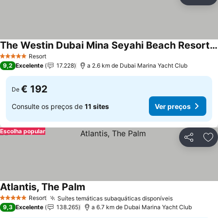
Partilhar
Ad
The Westin Dubai Mina Seyahi Beach Resort & Marina
Resort
5 Estrelas
9,2
Excelente
17.228
a 2.6 km de Dubai Marina Yacht Club
€ 192
De
Consulte os preços de
11 sites
Ver preços
Escolha popular
Partilhar
Ad
Atlantis, The Palm
Resort
Suítes temáticas subaquáticas disponíveis
5 Estrelas
9,3
Excelente
138.265
a 6.7 km de Dubai Marina Yacht Club