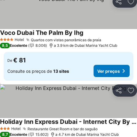
Partilhar
Ad
Voco Dubai The Palm By Ihg
Hotel
Quartos com vistas panorâmicas da praia
4 Estrelas
9,5
Excelente
8.006
a 3.9 km de Dubai Marina Yacht Club
€ 81
De
Consulte os preços de
13 sites
Ver preços
Partilhar
Ad
Holiday Inn Express Dubai - Internet City By Ihg
Hotel
Restaurante Great Room e bar do saguão
3 Estrelas
8,7
Excelente
15.602
a 4.7 km de Dubai Marina Yacht Club