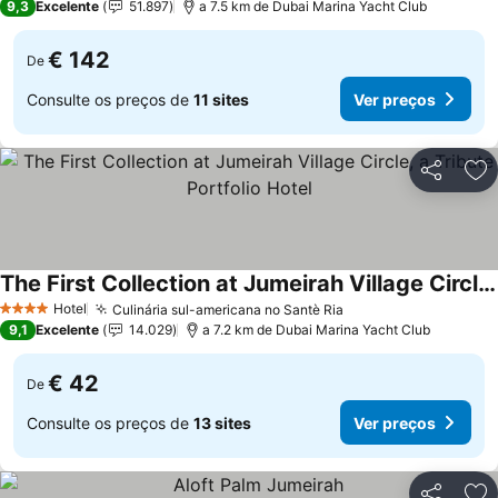
9,3
Excelente
51.897
a 7.5 km de Dubai Marina Yacht Club
€ 142
De
Consulte os preços de
11 sites
Ver preços
Partilhar
Ad
The First Collection at Jumeirah Village Circle, a Tribute Portfolio Hotel
Hotel
Culinária sul-americana no Santè Ria
4 Estrelas
9,1
Excelente
14.029
a 7.2 km de Dubai Marina Yacht Club
€ 42
De
Consulte os preços de
13 sites
Ver preços