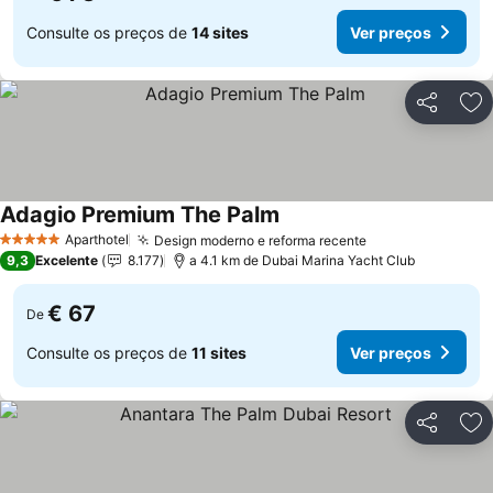
Consulte os preços de
14 sites
Ver preços
Partilhar
Ad
Adagio Premium The Palm
Aparthotel
Design moderno e reforma recente
5 Estrelas
9,3
Excelente
8.177
a 4.1 km de Dubai Marina Yacht Club
€ 67
De
Consulte os preços de
11 sites
Ver preços
Partilhar
Ad