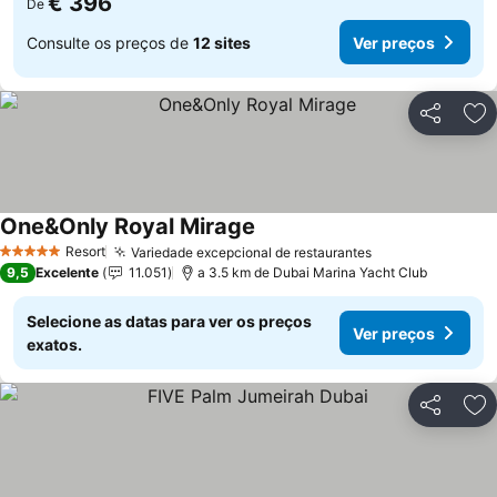
€ 396
De
Consulte os preços de
12 sites
Ver preços
Partilhar
Ad
One&Only Royal Mirage
Resort
Variedade excepcional de restaurantes
5 Estrelas
9,5
Excelente
11.051
a 3.5 km de Dubai Marina Yacht Club
Selecione as datas para ver os preços
Ver preços
exatos.
Partilhar
Ad