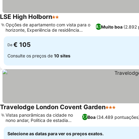
LSE High Holborn
2 Estrelas
Ver preços
Opções de apartamento com vista para o
Muito boa
(2.892
8,1
horizonte, Experiência de residência
Ver preços
universitária sazonal
€ 105
De
Consulte os preços de
10 sites
Travelodge London Covent Garden
3 Estrelas
Ver preç
Vistas panorâmicas da cidade no
Boa
(34.489 pontuações
7,7
nono andar, Política de estadia
Ver preços
familiar
Selecione as datas para ver os preços exatos.