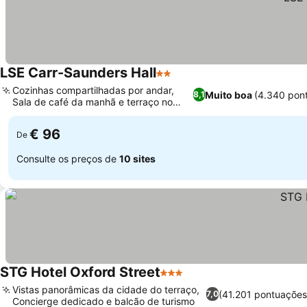
LSE Carr-Saunders Hall
2 Estrelas
Ver preços
Cozinhas compartilhadas por andar,
Muito boa
(4.340 pon
8,1
Sala de café da manhã e terraço no
Ver preços
último andar
€ 96
De
Consulte os preços de
10 sites
STG Hotel Oxford Street
3 Estrelas
Ver preços
Vistas panorâmicas da cidade do terraço,
(41.201 pontuações
7,0
Concierge dedicado e balcão de turismo