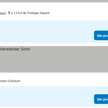
ões)
a 1.5 km de Trafalgar Square
Ver pr
London Coliseum
Ver pr