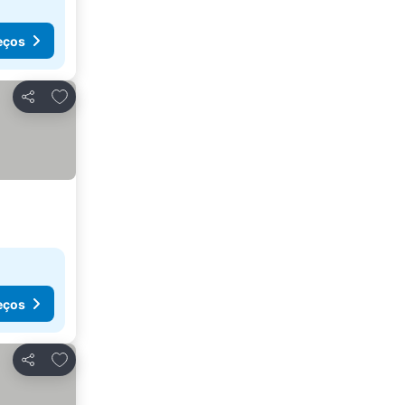
eços
Adicionar aos favoritos
Partilhar
eços
Adicionar aos favoritos
Partilhar