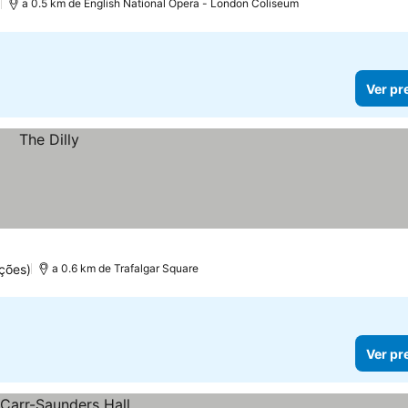
)
a 0.5 km de English National Opera - London Coliseum
Ver pr
ções)
a 0.6 km de Trafalgar Square
Ver pr