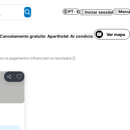
PT · €
Menu
Iniciar sessão
.
Ver mapa
Cancelamento gratuito
Aparthotel
Ar condicionado
Wi-fi
Piscin
o os pagamentos influenciam os resultados
Adicionar aos favoritos
Partilhar