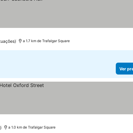
tuações)
a 1.7 km de Trafalgar Square
Ver pr
)
a 1.0 km de Trafalgar Square