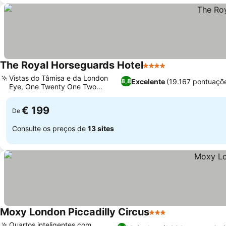
The Royal Horseguards Hotel
4 Estrelas
Ver preços
Vistas do Tâmisa e da London
Excelente
(19.167 pontuaçõ
8,8
Eye, One Twenty One Two
Ver preços
premiado
€ 199
De
Consulte os preços de
13 sites
Moxy London Piccadilly Circus
3 Estrelas
Ver preços
Quartos inteligentes com