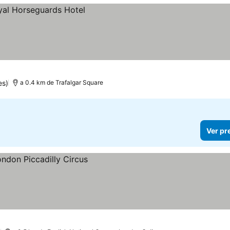
es)
a 0.4 km de Trafalgar Square
Ver pr