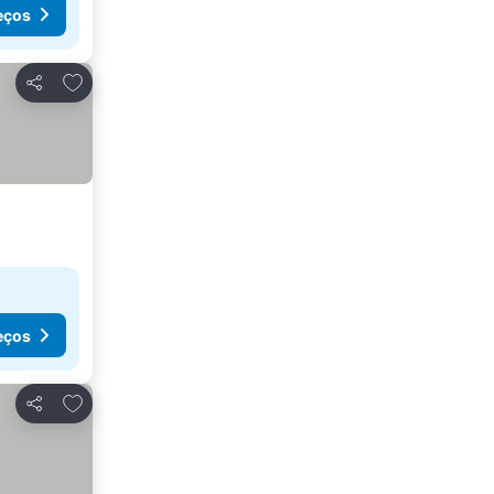
eços
Adicionar aos favoritos
Partilhar
eços
Adicionar aos favoritos
Partilhar