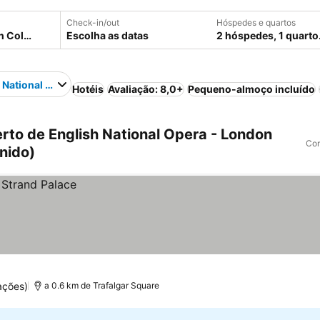
Check-in/out
Hóspedes e quartos
Escolha as datas
2 hóspedes, 1 quarto
 National Opera - London Coliseum
Hotéis
Avaliação: 8,0+
Pequeno-almoço incluído
rto de English National Opera - London
Com
nido)
ações)
a 0.6 km de Trafalgar Square