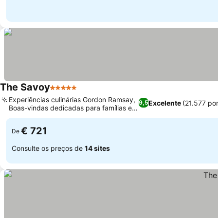
The Savoy
5 Estrelas
Ver preços
Experiências culinárias Gordon Ramsay,
Excelente
(21.577 po
9,5
Boas-vindas dedicadas para famílias e
Ver preços
crianças
€ 721
De
Consulte os preços de
14 sites