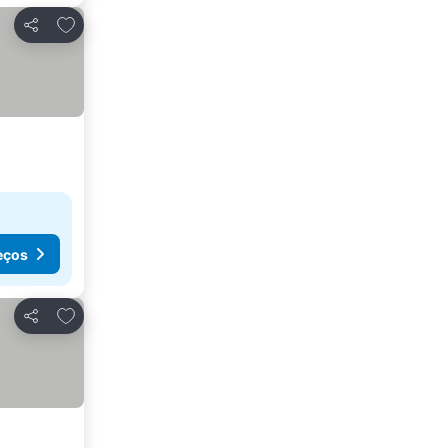
Adicionar aos favoritos
Partilhar
eços
Adicionar aos favoritos
Partilhar