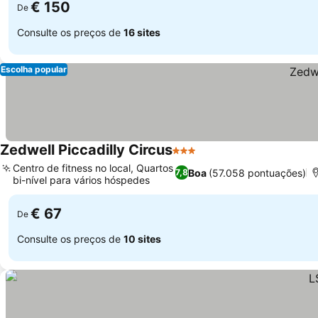
€ 150
De
Consulte os preços de
16 sites
Escolha popular
Zedwell Piccadilly Circus
3 Estrelas
Ver preços
Centro de fitness no local, Quartos
Boa
(57.058 pontuações)
7,8
bi-nível para vários hóspedes
Ver preços
€ 67
De
Consulte os preços de
10 sites