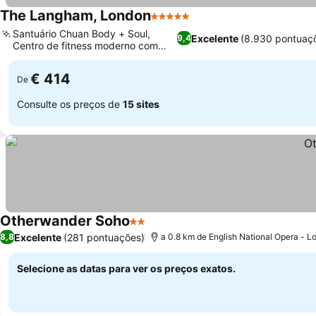
The Langham, London
5 Estrelas
Ver preços
Santuário Chuan Body + Soul,
Excelente
(8.930 pontuaç
9,4
Centro de fitness moderno com
Ver preços
Pelotons
€ 414
De
Consulte os preços de
15 sites
Otherwander Soho
2 Estrelas
Ver preços
Excelente
(281 pontuações)
8,8
a 0.8 km de English National Opera - 
Selecione as datas para ver os preços exatos.