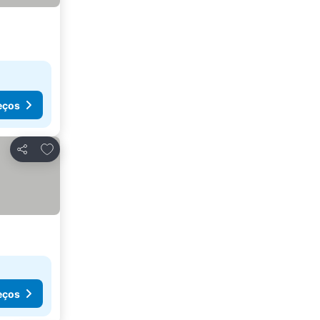
eços
Adicionar aos favoritos
Partilhar
eços