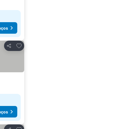
eços
Adicionar aos favoritos
Partilhar
eços
Adicionar aos favoritos