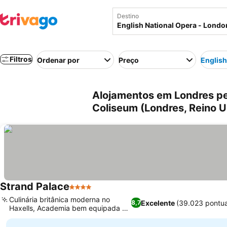
Destino
Filtros
Ordenar por
Preço
English
Alojamentos em Londres pe
Coliseum (Londres, Reino U
Strand Palace
4 Estrelas
Ver preços
Culinária britânica moderna no
Excelente
(39.023 pontu
8,7
Haxells, Academia bem equipada no
Ver preços
subsolo