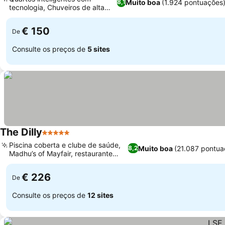
Muito boa
(1.924 pontuações
8,1
tecnologia, Chuveiros de alta
Ver preços
pressão
€ 150
De
Consulte os preços de
5 sites
The Dilly
5 Estrelas
Ver preços
Piscina coberta e clube de saúde,
Muito boa
(21.087 pontua
8,2
Madhu’s of Mayfair, restaurante
Ver preços
indiano
€ 226
De
Consulte os preços de
12 sites