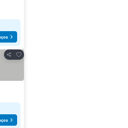
eços
Adicionar aos favoritos
Partilhar
eços