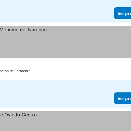
Ver pr
ación de Ferrocarril
Ver pr