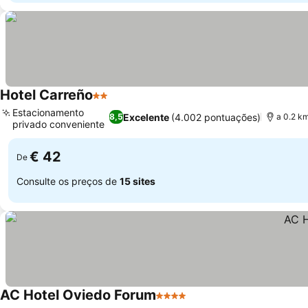
Hotel Carreño
2 Estrelas
Ver preços
Estacionamento
Excelente
(4.002 pontuações)
8,5
a 0.2 km
privado conveniente
Ver preços
€ 42
De
Consulte os preços de
15 sites
AC Hotel Oviedo Forum
4 Estrelas
Ver preços