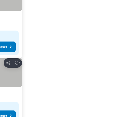
eços
Adicionar aos favoritos
Partilhar
eços