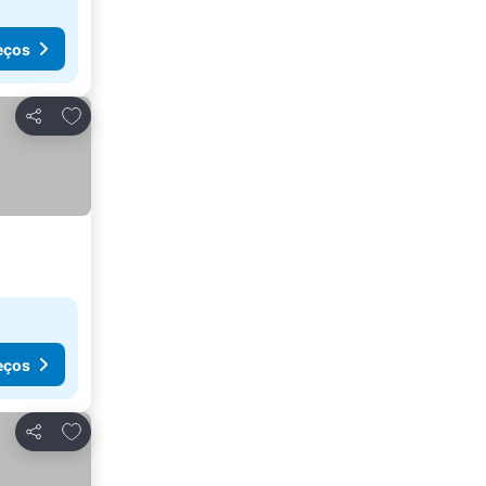
eços
Adicionar aos favoritos
Partilhar
eços
Adicionar aos favoritos
Partilhar