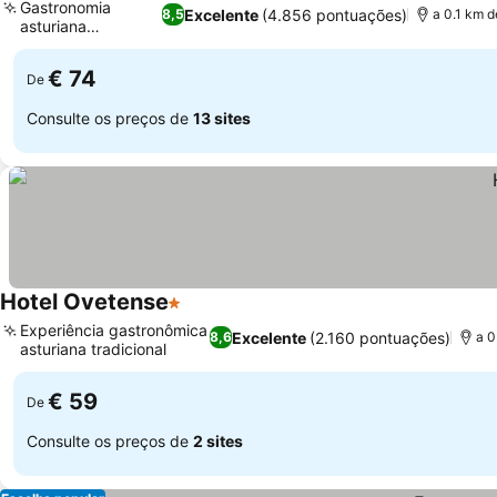
Gastronomia
Excelente
(4.856 pontuações)
8,5
a 0.1 km d
asturiana
Ver preços
inovadora
€ 74
De
Consulte os preços de
13 sites
Hotel Ovetense
1 Estrelas
Ver preços
Experiência gastronômica
Excelente
(2.160 pontuações)
8,6
a 0
asturiana tradicional
Ver preços
€ 59
De
Consulte os preços de
2 sites