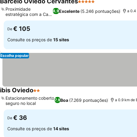
Barceló Oviedo Cervantes
5 Estrelas
Ver preços
Proximidade
Excelente
(5.246 pontuações)
8,9
a 0.4
estratégica com a Calle
Ver preços
Uria
€ 105
De
Consulte os preços de
15 sites
Escolha popular
ibis Oviedo
2 Estrelas
Ver preços
Estacionamento coberto
Boa
(7.269 pontuações)
7,9
a 0.9 km de E
seguro no local
Ver preços
€ 36
De
Consulte os preços de
14 sites