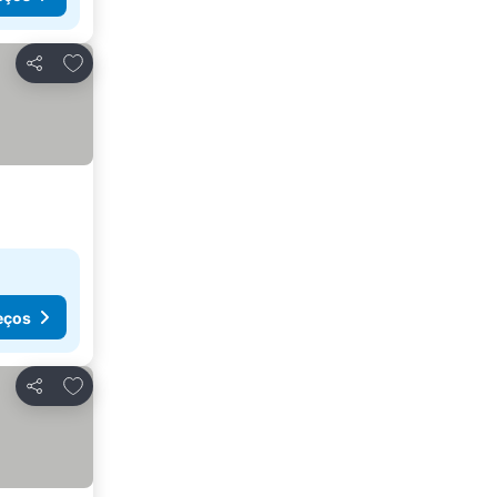
Adicionar aos favoritos
Partilhar
eços
Adicionar aos favoritos
Partilhar