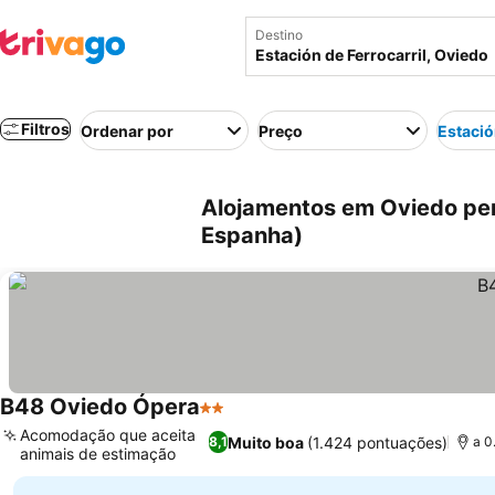
Destino
Filtros
Ordenar por
Preço
Estació
Alojamentos em Oviedo pert
Espanha)
B48 Oviedo Ópera
2 Estrelas
Ver preços
Acomodação que aceita
Muito boa
(1.424 pontuações)
8,1
a 0
animais de estimação
Ver preços