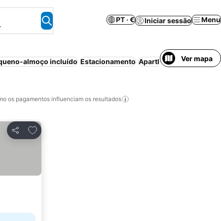
PT · €
Menu
Iniciar sessão
.
Ver mapa
queno-almoço incluído
Estacionamento
Aparthotel
Piscina
Casa
o os pagamentos influenciam os resultados
Adicionar aos favoritos
Partilhar