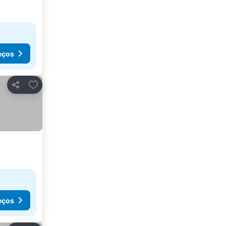
eços
Adicionar aos favoritos
Partilhar
eços