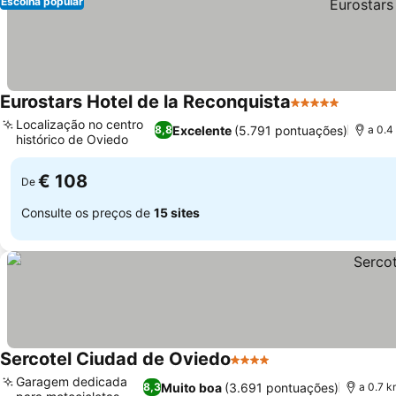
Escolha popular
Eurostars Hotel de la Reconquista
5 Estrelas
Ver pre
Localização no centro
Excelente
(5.791 pontuações)
8,8
a 0.4
histórico de Oviedo
Ver preços
€ 108
De
Consulte os preços de
15 sites
Sercotel Ciudad de Oviedo
4 Estrelas
Ver preços
Garagem dedicada
Muito boa
(3.691 pontuações)
8,3
a 0.7 k