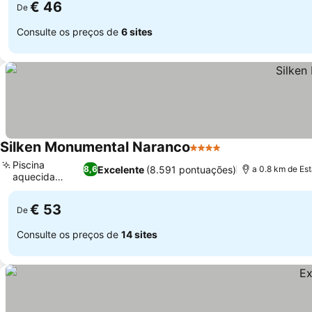
€ 46
De
Consulte os preços de
6 sites
Silken Monumental Naranco
4 Estrelas
Ver preços
Piscina
Excelente
(8.591 pontuações)
8,6
a 0.8 km de Est
aquecida
Ver preços
coberta
€ 53
De
Consulte os preços de
14 sites