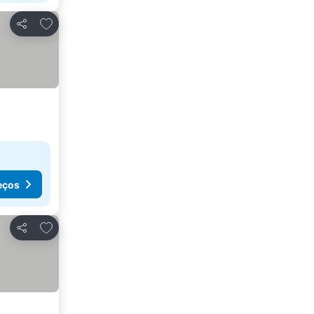
Adicionar aos favoritos
Partilhar
eços
Adicionar aos favoritos
Partilhar