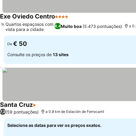
Exe Oviedo Centro
4 Estrelas
Ver preços
Quartos espaçosos com
Muito boa
(5.473 pontuações)
8,4
a 0.
vista para a cidade
Ver preços
€ 50
De
Consulte os preços de
13 sites
Santa Cruz
1 Estrelas
Ver preços
(59 pontuações)
7,2
a 0.8 km de Estación de Ferrocarril
Selecione as datas para ver os preços exatos.