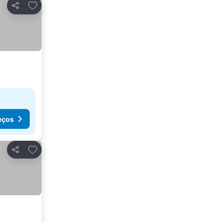
Adicionar aos favoritos
Partilhar
eços
Adicionar aos favoritos
Partilhar