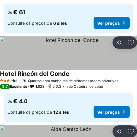
€ 61
De
Consulte os preços de
6 sites
Ver preços
Partilhar
Ad
Hotel Rincón del Conde
Hotel
Quartos com banheiras de hidromassagem privativas
3 Estrelas
8,7
Excelente
1.928
a 0.3 km de Catedral de Leão
€ 44
De
Consulte os preços de
12 sites
Ver preços
Partilhar
Ad