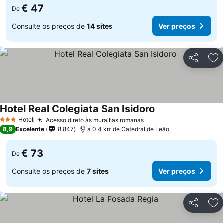
€ 47
De
Consulte os preços de
14 sites
Ver preços
Partilhar
Ad
Hotel Real Colegiata San Isidoro
Hotel
Acesso direto às muralhas romanas
3 Estrelas
8,9
Excelente
8.847
a 0.4 km de Catedral de Leão
€ 73
De
Consulte os preços de
7 sites
Ver preços
Partilhar
Ad