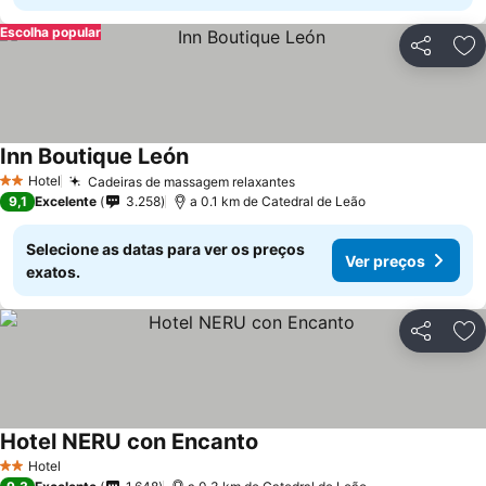
Escolha popular
Partilhar
Ad
Inn Boutique León
Hotel
Cadeiras de massagem relaxantes
2 Estrelas
9,1
Excelente
3.258
a 0.1 km de Catedral de Leão
Selecione as datas para ver os preços
Ver preços
exatos.
Partilhar
Ad
Hotel NERU con Encanto
Hotel
2 Estrelas