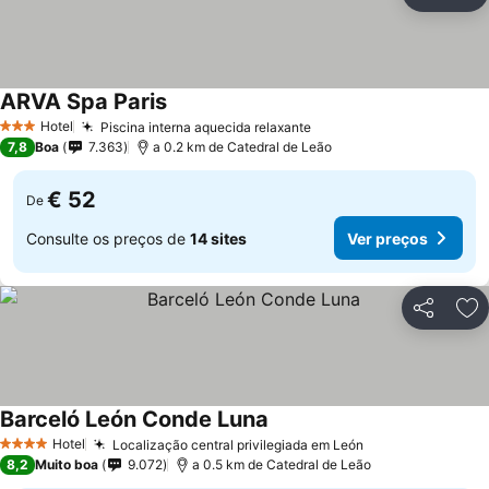
Partilhar
Ad
ARVA Spa Paris
Hotel
Piscina interna aquecida relaxante
3 Estrelas
7,8
Boa
7.363
a 0.2 km de Catedral de Leão
€ 52
De
Consulte os preços de
14 sites
Ver preços
Partilhar
Ad
Barceló León Conde Luna
Hotel
Localização central privilegiada em León
4 Estrelas
8,2
Muito boa
9.072
a 0.5 km de Catedral de Leão