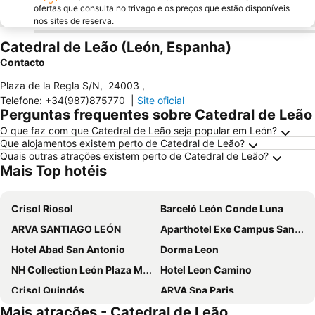
ofertas que consulta no trivago e os preços que estão disponíveis
nos sites de reserva.
Catedral de Leão (León, Espanha)
Contacto
Plaza de la Regla S/N
,
24003
,
Telefone
:
+34(987)875770
|
Site oficial
Perguntas frequentes sobre Catedral de Leão
O que faz com que Catedral de Leão seja popular em León?
Que alojamentos existem perto de Catedral de Leão?
Quais outras atrações existem perto de Catedral de Leão?
Mais Top hotéis
Crisol Riosol
Barceló León Conde Luna
ARVA SANTIAGO LEÓN
Aparthotel Exe Campus San Mamés
Hotel Abad San Antonio
Dorma Leon
NH Collection León Plaza Mayor
Hotel Leon Camino
Crisol Quindós
ARVA Spa Paris
Mais atrações - Catedral de Leão
Hotel Silken Luis de León
Occidental León Alfonso V