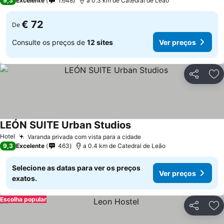
9,3
Excelente
1.648
a 0.3 km de Catedral de Leão
€ 72
De
Consulte os preços de
12 sites
Ver preços
Partilhar
Ad
LEÓN SUITE Urban Studios
Hotel
Varanda privada com vista para a cidade
9,3
Excelente
463
a 0.4 km de Catedral de Leão
Selecione as datas para ver os preços
Ver preços
exatos.
Escolha popular
Partilhar
Ad