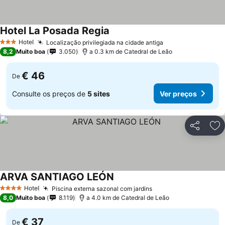
Hotel La Posada Regia
Hotel
Localização privilegiada na cidade antiga
3 Estrelas
8,2
Muito boa
3.050
a 0.3 km de Catedral de Leão
€ 46
De
Consulte os preços de
5 sites
Ver preços
Partilhar
Ad
ARVA SANTIAGO LEÓN
Hotel
Piscina externa sazonal com jardins
4 Estrelas
8,0
Muito boa
8.119
a 4.0 km de Catedral de Leão
€ 37
De