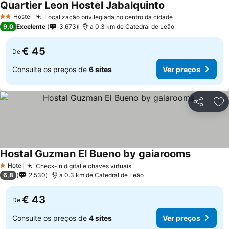
Quartier Leon Hostel Jabalquinto
Hostel
Localização privilegiada no centro da cidade
2 Estrelas
9,0
Excelente
3.673
a 0.3 km de Catedral de Leão
€ 45
De
Consulte os preços de
6 sites
Ver preços
Partilhar
Ad
Hostal Guzman El Bueno by gaiarooms
Hotel
Check-in digital e chaves virtuais
1 Estrelas
6,8
2.530
a 0.3 km de Catedral de Leão
€ 43
De
Consulte os preços de
4 sites
Ver preços