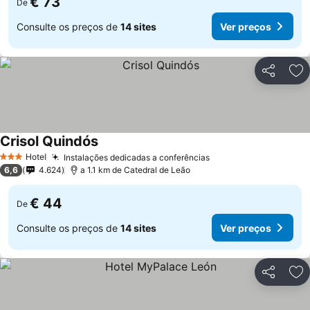
€ 73
De
Consulte os preços de
14 sites
Ver preços
Partilhar
Ad
Crisol Quindós
Hotel
Instalações dedicadas a conferências
3 Estrelas
6,6
4.624
a 1.1 km de Catedral de Leão
€ 44
De
Consulte os preços de
14 sites
Ver preços
Partilhar
Ad