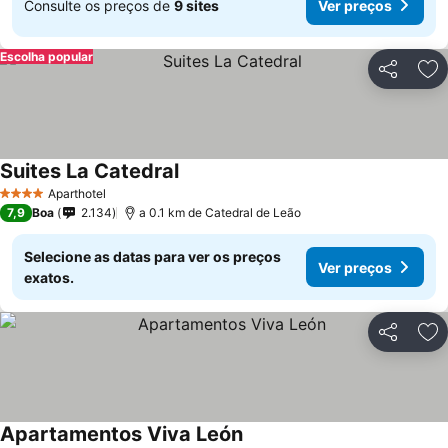
Consulte os preços de
9 sites
Ver preços
Escolha popular
Partilhar
Ad
Suites La Catedral
Aparthotel
4 Estrelas
7,9
Boa
2.134
a 0.1 km de Catedral de Leão
Selecione as datas para ver os preços
Ver preços
exatos.
Partilhar
Ad
Apartamentos Viva León