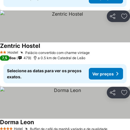
Partilhar
Ad
Zentric Hostel
Hostel
Palácio convertido com charme vintage
2 Estrelas
7,5
Boa
479
a 0.5 km de Catedral de Leão
Selecione as datas para ver os preços
Ver preços
exatos.
Partilhar
Ad
Dorma Leon
Hotel
Buffet de café da manhã variado e de qualidade