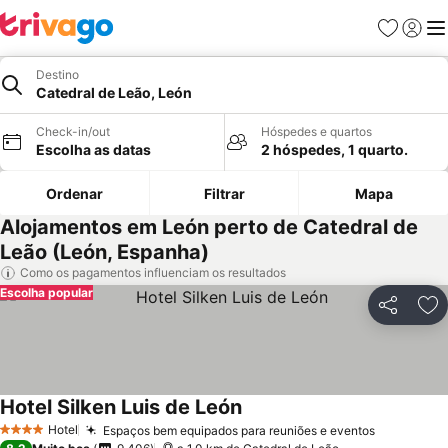
Favoritos
Iniciar
Me
Destino
Catedral de Leão, León
Check-in/out
Hóspedes e quartos
Escolha as datas
2 hóspedes, 1 quarto.
Ordenar
Filtrar
Mapa
Alojamentos em León perto de Catedral de
Leão (León, Espanha)
Como os pagamentos influenciam os resultados
Escolha popular
Partilhar
Ad
Hotel Silken Luis de León
Hotel
Espaços bem equipados para reuniões e eventos
4 Estrelas