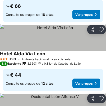
€ 66
De
Consulte os preços de
18 sites
Ver preços
Partilhar
Ad
Hotel Alda Vía León
Hotel
Ambiente tradicional na sala de jantar
3 Estrelas
8,8
Excelente
2.350
a 0.3 km de Catedral de Leão
€ 44
De
Consulte os preços de
12 sites
Ver preços
Partilhar
Ad