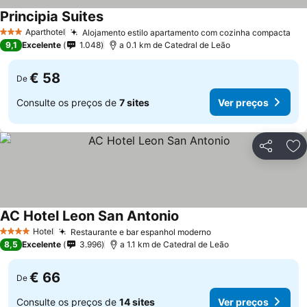
Principia Suites
Aparthotel
Alojamento estilo apartamento com cozinha compacta
3 Estrelas
9,1
Excelente
1.048
a 0.1 km de Catedral de Leão
€ 58
De
Consulte os preços de
7 sites
Ver preços
Partilhar
Ad
AC Hotel Leon San Antonio
Hotel
Restaurante e bar espanhol moderno
4 Estrelas
8,5
Excelente
3.996
a 1.1 km de Catedral de Leão
€ 66
De
Consulte os preços de
14 sites
Ver preços