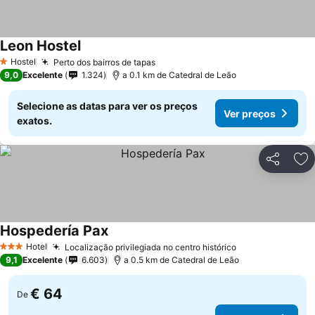
Leon Hostel
Hostel
Perto dos bairros de tapas
1 Estrelas
9,0
Excelente
1.324
a 0.1 km de Catedral de Leão
Selecione as datas para ver os preços
Ver preços
exatos.
Partilhar
Ad
Hospedería Pax
Hotel
Localização privilegiada no centro histórico
3 Estrelas
9,1
Excelente
6.603
a 0.5 km de Catedral de Leão
€ 64
De