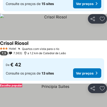
Consulte os preços de
15 sites
Ver preços
Partilhar
Ad
Crisol Riosol
Hotel
Quartos com vista para o rio
3 Estrelas
7,3
7.363
a 1.2 km de Catedral de Leão
€ 42
De
Consulte os preços de
13 sites
Ver preços
Escolha popular
Partilhar
Ad