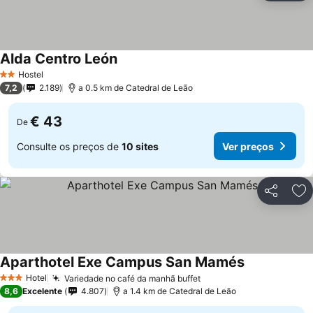
Alda Centro León
Hostel
2 Estrelas
7,2
2.189
a 0.5 km de Catedral de Leão
€ 43
De
Consulte os preços de
10 sites
Ver preços
Partilhar
Ad
Aparthotel Exe Campus San Mamés
Hotel
Variedade no café da manhã buffet
3 Estrelas
8,6
Excelente
4.807
a 1.4 km de Catedral de Leão