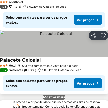
Aparthotel
3 Estrelas
7,4
1.215
a 0.2 km de Catedral de Leão
Selecione as datas para ver os preços
Ver preços
exatos.
Partilhar
Ad
Palacete Colonial
Hotel
Quartos com terraço e vista para a cidade
3 Estrelas
9,7
Excelente
1.389
a 0.8 km de Catedral de Leão
Selecione as datas para ver os preços
Ver preços
exatos.
Mostrar mais
Os preços e a disponibilidade que recebemos dos sites de reserva
mudam frequentemente. Como tal, pode haver diferenças entre as