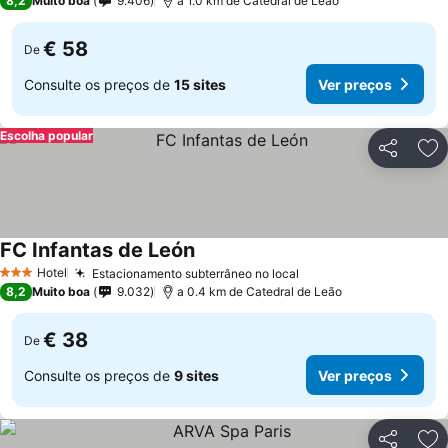
8,2
Muito boa
9.406
a 1.0 km de Catedral de Leão
€ 58
De
Consulte os preços de
15 sites
Ver preços
Escolha popular
Partilhar
Ad
FC Infantas de León
Hotel
Estacionamento subterrâneo no local
3 Estrelas
8,2
Muito boa
9.032
a 0.4 km de Catedral de Leão
€ 38
De
Consulte os preços de
9 sites
Ver preços