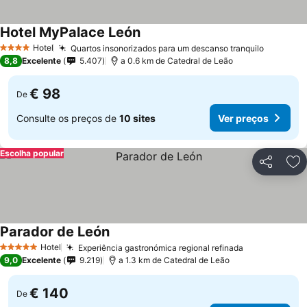
Hotel MyPalace León
Hotel
Quartos insonorizados para um descanso tranquilo
4 Estrelas
8,8
Excelente
5.407
a 0.6 km de Catedral de Leão
€ 98
De
Consulte os preços de
10 sites
Ver preços
Escolha popular
Partilhar
Ad
Parador de León
Hotel
Experiência gastronómica regional refinada
5 Estrelas
9,0
Excelente
9.219
a 1.3 km de Catedral de Leão
€ 140
De