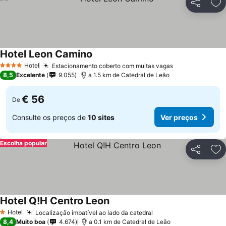
Partilhar
Ad
Hotel Leon Camino
Hotel
Estacionamento coberto com muitas vagas
4 Estrelas
8,5
Excelente
9.055
a 1.5 km de Catedral de Leão
€ 56
De
Consulte os preços de
10 sites
Ver preços
Escolha popular
Partilhar
Ad
Hotel Q!H Centro Leon
Hotel
Localização imbatível ao lado da catedral
1 Estrelas
8,4
Muito boa
4.674
a 0.1 km de Catedral de Leão