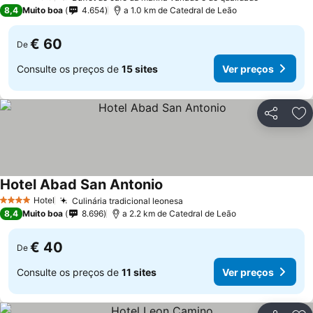
4 Estrelas
8,4
Muito boa
4.654
a 1.0 km de Catedral de Leão
€ 60
De
Consulte os preços de
15 sites
Ver preços
Partilhar
Ad
Hotel Abad San Antonio
Hotel
Culinária tradicional leonesa
4 Estrelas
8,4
Muito boa
8.696
a 2.2 km de Catedral de Leão
€ 40
De
Consulte os preços de
11 sites
Ver preços