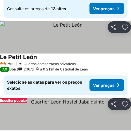
Consulte os preços de
13 sites
Ver preços
Partilhar
Ad
Le Petit León
Hotel
Quartos com terraços privativos
2 Estrelas
7,9
Boa
2.167
a 0.2 km de Catedral de Leão
Selecione as datas para ver os preços
Ver preços
exatos.
Escolha popular
Partilhar
Ad