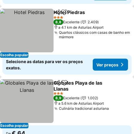
Hotel Piedras
Partilhar
Adicionar aos favoritos
Ver preços
3 Estrelas
8,8
Excelente
2.409
a 4.1 km de Asturias Airport
Quartos clássicos com casas de banho em
mármore
Escolha popular
Selecione as datas para ver os preços
Ver preços
exatos.
Globales Playa de las
Partilhar
Adicionar aos favoritos
Llanas
Ver preços
3 Estrelas
8,9
Excelente
1.002
a 5.6 km de Asturias Airport
Culinária tradicional asturiana
Ver preços
Escolha popular
€ 64
De