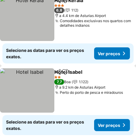
Hotel Kerala
Partilhar
Adicionar aos favoritos
Ver preços
3 Estrelas
6,8
112
a 4.4 km de Asturias Airport
Comodidades exclusivas nos quartos com
detalhes indianos
Selecione as datas para ver os preços
Ver preços
exatos.
Hotel Isabel
Partilhar
Adicionar aos favoritos
Ver preços
2 Estrelas
7,7
Boa
1.122
a 9.2 km de Asturias Airport
Perto do porto de pesca e miradouros
Ver p
Selecione as datas para ver os preços
Ver preços
exatos.