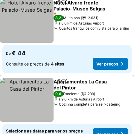
Hotel Alvaro frente
Partilhar
Adicionar aos favoritos
Palacio-Museo Selgas
Ver preços
1 Estrelas
8,2
Muito boa
2.631
a 8.6 km de Asturias Airport
Quartos tranquilos com vista para o jardim
Ve
€ 44
De
Consulte os preços de
4 sites
Ver preços
Apartamentos La Casa
Partilhar
Adicionar aos favoritos
del Pintor
Ver preços
9,6
Excelente
299
a 9.0 km de Asturias Airport
Cozinha completa para self-catering
Ver p
Selecione as datas para ver os preços