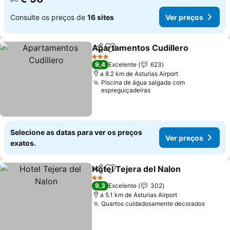
Consulte os preços de
16 sites
Ver preços
Apartamentos Cudillero
Partilhar
Adicionar aos favoritos
Ve
3 Estrelas
9,4
Excelente
623
a 8.2 km de Asturias Airport
Piscina de água salgada com
espreguiçadeiras
Selecione as datas para ver os preços
Ver preços
exatos.
Hotel Tejera del Nalon
Partilhar
Adicionar aos favoritos
Ver 
2 Estrelas
9,3
Excelente
302
a 5.1 km de Asturias Airport
Quartos cuidadosamente decorados
Ver pr