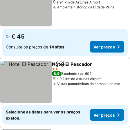
a 9.1 km de Asturias Airport
Ambiente histórico da Cidade Velha
Ver pr
€ 45
De
Consulte os preços de
14 sites
Ver preços
Hotel El Pescador
Partilhar
Adicionar aos favoritos
Ver preç
2 Estrelas
8,9
Excelente
602
a 9.2 km de Asturias Airport
Vistas panorâmicas do campo e do mar
Ver 
Selecione as datas para ver os preços
Ver preços
exatos.