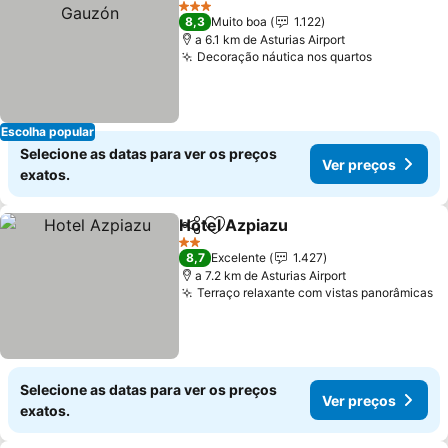
V
3 Estrelas
8,3
Muito boa
1.122
a 6.1 km de Asturias Airport
Decoração náutica nos quartos
Ver preço
Escolha popular
Selecione as datas para ver os preços
Ver preços
exatos.
Hotel Azpiazu
Partilhar
Adicionar aos favoritos
Ver preços
2 Estrelas
8,7
Excelente
1.427
a 7.2 km de Asturias Airport
Terraço relaxante com vistas panorâmicas
V
Selecione as datas para ver os preços
Ver preços
exatos.