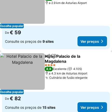
a 2.9 km de Asturias Airport
Escolha popular
€ 59
De
Consulte os preços de
9 sites
Ver preços
Hotel Palacio de la
Partilhar
Adicionar aos favoritos
Magdalena
Ver preços
4 Estrelas
8,8
Excelente
4.105
a 4.3 km de Asturias Airport
Culinária de fusão elegante
Ver preços
Escolha popular
€ 82
De
Consulte os preços de
15 sites
Ver preços