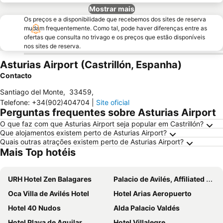
Mostrar mais
Os preços e a disponibilidade que recebemos dos sites de reserva
mudam frequentemente. Como tal, pode haver diferenças entre as
ofertas que consulta no trivago e os preços que estão disponíveis
nos sites de reserva.
Asturias Airport (Castrillón, Espanha)
Contacto
Santiago del Monte
,
33459
,
Telefone
:
+34(902)404704
|
Site oficial
Perguntas frequentes sobre Asturias Airport
O que faz com que Asturias Airport seja popular em Castrillón?
Que alojamentos existem perto de Asturias Airport?
Quais outras atrações existem perto de Asturias Airport?
Mais Top hotéis
URH Hotel Zen Balagares
Palacio de Avilés, Affiliated by Meliá
Oca Villa de Avilés Hotel
Hotel Arias Aeropuerto
Hotel 40 Nudos
Alda Palacio Valdés
Hotel Playa de Aguilar
Hotel Villalegre