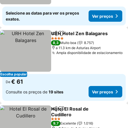
Selecione as datas para ver os preços
Ver preços
exatos.
URH Hotel Zen Balagares
Partilhar
Adicionar aos favoritos
4 Estrelas
8,3
Muito boa
8.757
a 11.3 km de Asturias Airport
Ampla disponibilidade de estacionamento
Ve
Escolha popular
€ 61
De
Consulte os preços de
19 sites
Ver preços
Hotel El Rosal de
Partilhar
Adicionar aos favoritos
Cudillero
Ver preços
3 Estrelas
9,7
Excelente
1.016