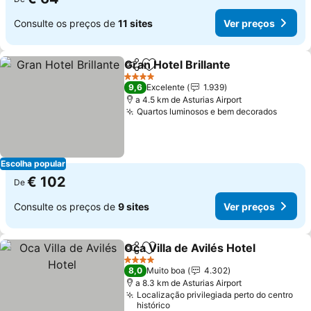
Consulte os preços de
11 sites
Ver preços
Gran Hotel Brillante
Partilhar
Adicionar aos favoritos
Ver pr
4 Estrelas
9,6
Excelente
1.939
a 4.5 km de Asturias Airport
Quartos luminosos e bem decorados
Ver pr
Escolha popular
€ 102
De
Consulte os preços de
9 sites
Ver preços
Oca Villa de Avilés Hotel
Partilhar
Adicionar aos favoritos
Ve
4 Estrelas
8,0
Muito boa
4.302
a 8.3 km de Asturias Airport
Localização privilegiada perto do centro
histórico