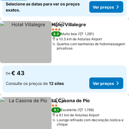
Selecione as datas para ver os preços
Ver preços
exatos.
Hotel Villalegre
Partilhar
Adicionar aos favoritos
Ver preços
3 Estrelas
8,0
Muito boa
1.281
a 10.5 km de Asturias Airport
Quartos com banheiras de hidromassagem
privativas
€ 43
De
Consulte os preços de
12 sites
Ver preços
La Casona de Pío
Partilhar
Adicionar aos favoritos
Ver preç
2 Estrelas
9,1
Excelente
1.769
a 9.1 km de Asturias Airport
Lounge refinado com decoração rústica e
chique