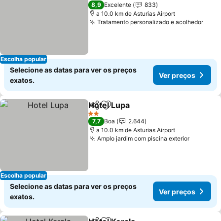
2 Estrelas
8,9
Excelente
833
a 10.0 km de Asturias Airport
Tratamento personalizado e acolhedor
Ver 
Escolha popular
Selecione as datas para ver os preços
Ver preços
exatos.
Hotel Lupa
Partilhar
Adicionar aos favoritos
Ver preços
2 Estrelas
7,7
Boa
2.644
a 10.0 km de Asturias Airport
Amplo jardim com piscina exterior
Ver pre
Escolha popular
Selecione as datas para ver os preços
Ver preços
exatos.