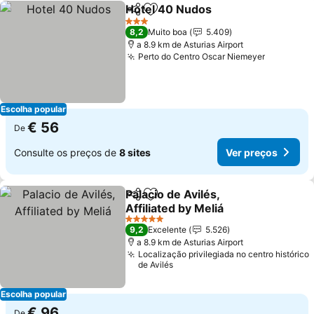
Hotel 40 Nudos
Partilhar
Adicionar aos favoritos
Ver preços
3 Estrelas
8,2
Muito boa
5.409
a 8.9 km de Asturias Airport
Perto do Centro Oscar Niemeyer
Ver preç
Escolha popular
€ 56
De
Consulte os preços de
8 sites
Ver preços
Palacio de Avilés,
Partilhar
Adicionar aos favoritos
Affiliated by Meliá
Ver preços
5 Estrelas
9,2
Excelente
5.526
a 8.9 km de Asturias Airport
Localização privilegiada no centro histórico
de Avilés
Escolha popular
€ 96
De