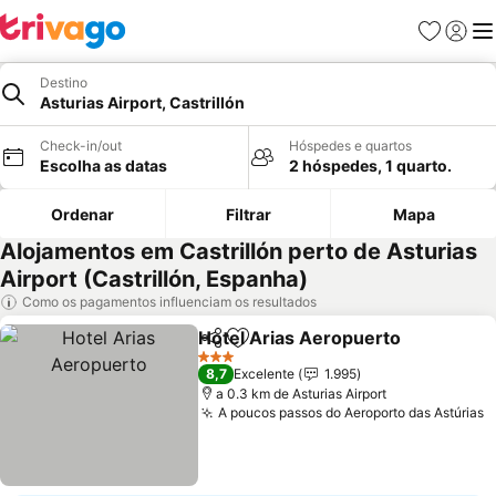
Favoritos
Iniciar
Me
Destino
Asturias Airport, Castrillón
Check-in/out
Hóspedes e quartos
Escolha as datas
2 hóspedes, 1 quarto.
Ordenar
Filtrar
Mapa
Alojamentos em Castrillón perto de Asturias
Airport (Castrillón, Espanha)
Como os pagamentos influenciam os resultados
Hotel Arias Aeropuerto
Partilhar
Adicionar aos favoritos
Ve
3 Estrelas
8,7
Excelente
1.995
a 0.3 km de Asturias Airport
A poucos passos do Aeroporto das Astúrias
V