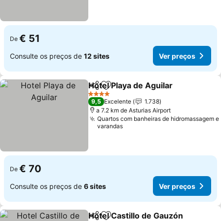
€ 51
De
Consulte os preços de
12 sites
Ver preços
Hotel Playa de Aguilar
Partilhar
Adicionar aos favoritos
Ver 
4 Estrelas
9,5
Excelente
1.738
a 7.2 km de Asturias Airport
Quartos com banheiras de hidromassagem e
varandas
€ 70
De
Consulte os preços de
6 sites
Ver preços
Hotel Castillo de Gauzón
Partilhar
Adicionar aos favoritos