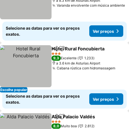
a 8.3 km de Asturias Airport
Varanda envolvente com música ambiente
V
Selecione as datas para ver os preços
Ver preços
exatos.
Hotel Rural Foncubierta
Partilhar
Adicionar aos favoritos
Ve
3 Estrelas
9,3
Excelente
1.233
a 3.6 km de Asturias Airport
Cabana rústica com hidromassagem
Ver p
Escolha popular
Selecione as datas para ver os preços
Ver preços
exatos.
Alda Palacio Valdés
Partilhar
Adicionar aos favoritos
Ver pr
3 Estrelas
8,0
Muito boa
2.812