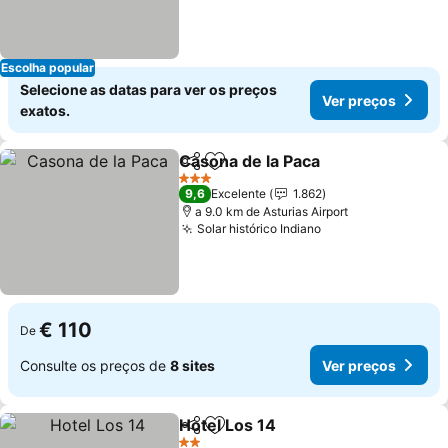
Escolha popular
Selecione as datas para ver os preços
Ver preços
exatos.
Casona de la Paca
Partilhar
Adicionar aos favoritos
Ver pre
3 Estrelas
9,6
Excelente
1.862
a 9.0 km de Asturias Airport
Solar histórico Indiano
Ver preços
€ 110
De
Consulte os preços de
8 sites
Ver preços
Hotel Los 14
Partilhar
Adicionar aos favoritos
Ver preços