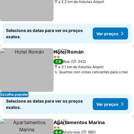
a 2.3 km de Asturias Airport
Selecione as datas para ver os preços
Ver preços
exatos.
Hotel Román
Partilhar
Adicionar aos favoritos
Ver preços
2 Estrelas
7,8
Boa
342
a 3.1 km de Asturias Airport
Quartos com vistas cativantes para o mar
Ve
Escolha popular
Selecione as datas para ver os preços
Ver preços
exatos.
Apartamentos Marina
Partilhar
Adicionar aos favoritos
Ver 
2 Estrelas
8,4
Muito boa
980