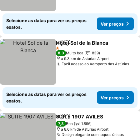
Selecione as datas para ver os preços
Ver preços
exatos.
Hotel Sol de la Blanca
Partilhar
Adicionar aos favoritos
Ver 
1 Estrelas
8,3
Muito boa
839
a 9.3 km de Asturias Airport
Fácil acesso ao Aeroporto das Astúrias
Ver 
Selecione as datas para ver os preços
Ver preços
exatos.
SUITE 1907 AVILES
Partilhar
Adicionar aos favoritos
Ver pr
7,8
Boa
1.896
a 8.6 km de Asturias Airport
Design elegante com toques únicos
Ver pr