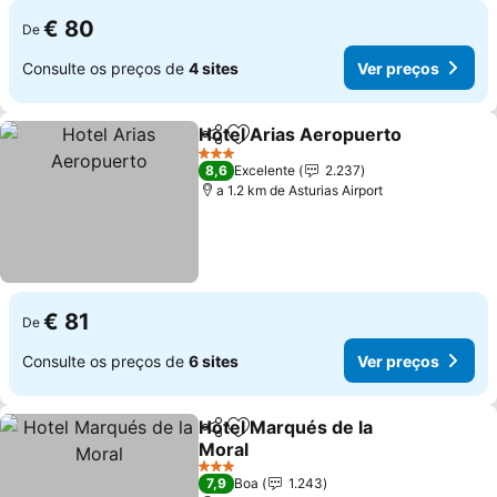
€ 80
De
Consulte os preços de
4 sites
Ver preços
Hotel Arias Aeropuerto
Partilhar
Adicionar aos favoritos
Ve
3 Estrelas
8,6
Excelente
2.237
a 1.2 km de Asturias Airport
€ 81
De
Consulte os preços de
6 sites
Ver preços
Hotel Marqués de la
Partilhar
Adicionar aos favoritos
Moral
Ver preços
3 Estrelas
7,9
Boa
1.243