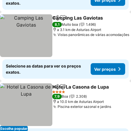
Ver preços
exatos.
Camping Las Gaviotas
Partilhar
Adicionar aos favoritos
Ver 
8,1
Muito boa
1.496
a 3.1 km de Asturias Airport
Vistas panorâmicas de várias acomodações
Selecione as datas para ver os preços
Ver preços
exatos.
Hotel La Casona de Lupa
Partilhar
Adicionar aos favoritos
V
4 Estrelas
7,9
Boa
2.308
a 10.0 km de Asturias Airport
Piscina exterior sazonal e jardins
Ver preç
Escolha popular