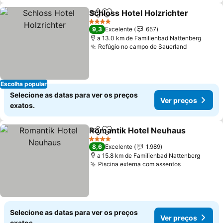
Schloss Hotel Holzrichter
Partilhar
Adicionar aos favoritos
4 Estrelas
9,3
Excelente
657
a 13.0 km de Familienbad Nattenberg
Refúgio no campo de Sauerland
Ver preço
Escolha popular
Selecione as datas para ver os preços
Ver preços
exatos.
Romantik Hotel Neuhaus
Partilhar
Adicionar aos favoritos
V
4 Estrelas
8,6
Excelente
1.989
a 15.8 km de Familienbad Nattenberg
Piscina externa com assentos
Ver preços
Selecione as datas para ver os preços
Ver preços
exatos.