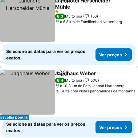
Landhotel Herscheider
Partilhar
Adicionar aos favoritos
Mühle
Ver preços
1 Estrelas
8,3
Muito boa
156
a 6.8 km de Familienbad Nattenberg
Selecione as datas para ver os preços
Ver preços
exatos.
Jagdhaus Weber
Partilhar
Adicionar aos favoritos
Ver preç
8,4
Muito boa
500
a 10.3 km de Familienbad Nattenberg
Suíte com vistas panorâmicas da montanha
V
Escolha popular
Selecione as datas para ver os preços
Ver preços
exatos.