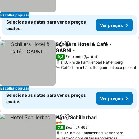
Escolha popular
Selecione as datas para ver os preços
Ver preços
exatos.
Schillers Hotel & Café -
Partilhar
Adicionar aos favoritos
GARNI -
Ver preços
9,2
Excelente
914
a 1.0 km de Familienbad Nattenberg
Café da manhã buffet gourmet excepcional
V
Escolha popular
Selecione as datas para ver os preços
Ver preços
exatos.
Hotel Schillerbad
Partilhar
Adicionar aos favoritos
Ver preç
2 Estrelas
7,5
Boa
495
a 0.9 km de Familienbad Nattenberg
Terraço com vistas panorâmicas