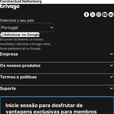
Familienbad Nattenberg
Hauptbahnhof Frankfurt
Liège-Guillemins
Utrecht Centraal Station
Cologne Central station
Facebook
Twitter
Insta
Yo
Bonn-Zentrum
Zoo Hannover
Selecione o seu país
Aeroporto de Hannover
Frankfurt-Hahn Airport
Maastricht University
Vrijthof
Adicionar no Google
Encontre facilmente os nossos
Frankfurt Zoo
Airport Weeze
resultados: adicione o trivago como
Ehrenfeld
Merkur Spiel-Arena
fonte preferencial no Google.
Empresa
MECC
Messe Essen
Hauptbahnhof Düsseldorf
Jaarbeurs Utrecht
Os nossos produtos
Lanxess Arena
Rathaus Hamm
Termos e políticas
Historisches Rathaus Köln
Imhoff-Schokoladenmuseum
Museumsufer Frankfurt am Main
Stadium Galgenwaard
Suporte
Cologne Fair
Bahnhof Köln Messe - Deutz
Römer
Hauptbahnhof Hannover
Inicie sessão para desfrutar de
Altstadt-Nord
Altstadt
vantagens exclusivas para membros