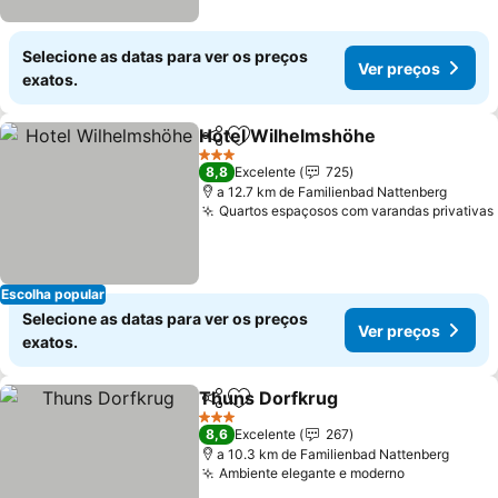
Selecione as datas para ver os preços
Ver preços
exatos.
Hotel Wilhelmshöhe
Partilhar
Adicionar aos favoritos
Ver p
3 Estrelas
8,8
Excelente
725
a 12.7 km de Familienbad Nattenberg
Quartos espaçosos com varandas privativas
Escolha popular
Selecione as datas para ver os preços
Ver preços
exatos.
Thuns Dorfkrug
Partilhar
Adicionar aos favoritos
Ver preço
3 Estrelas
8,6
Excelente
267
a 10.3 km de Familienbad Nattenberg
Ambiente elegante e moderno
Ver preços