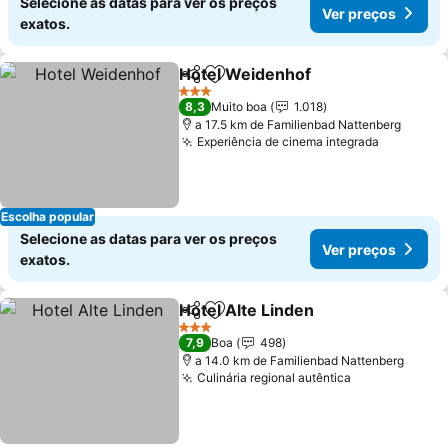
Selecione as datas para ver os preços
Ver preços
exatos.
Hotel Weidenhof
Partilhar
Adicionar aos favoritos
Ver preço
3 Estrelas
8,3
Muito boa
1.018
a 17.5 km de Familienbad Nattenberg
Experiência de cinema integrada
Ver preç
Escolha popular
Selecione as datas para ver os preços
Ver preços
exatos.
Hotel Alte Linden
Partilhar
Adicionar aos favoritos
Ver preç
3 Estrelas
7,9
Boa
498
a 14.0 km de Familienbad Nattenberg
Culinária regional autêntica
Ver preços