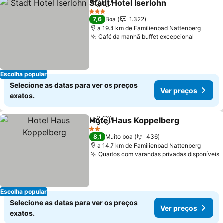
Stadt Hotel Iserlohn
Partilhar
Adicionar aos favoritos
Ver pr
3 Estrelas
7,6
Boa
1.322
a 19.4 km de Familienbad Nattenberg
Café da manhã buffet excepcional
Ver pre
Escolha popular
Selecione as datas para ver os preços
Ver preços
exatos.
Hotel Haus Koppelberg
Partilhar
Adicionar aos favoritos
Ver
2 Estrelas
8,1
Muito boa
436
a 14.7 km de Familienbad Nattenberg
Quartos com varandas privadas disponíveis
V
Escolha popular
Selecione as datas para ver os preços
Ver preços
exatos.