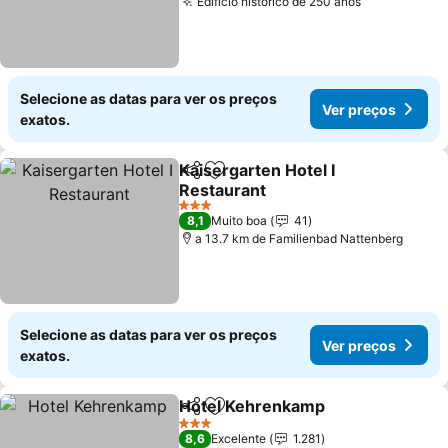
Edifício histórico de 250 anos
Ver preços
Selecione as datas para ver os preços
Ver preços
exatos.
Kaisergarten Hotel I
Partilhar
Adicionar aos favoritos
Restaurant
Ver preços
3 Estrelas
8,1
Muito boa
41
a 13.7 km de Familienbad Nattenberg
Selecione as datas para ver os preços
Ver preços
exatos.
Hotel Kehrenkamp
Partilhar
Adicionar aos favoritos
Ver pre
3 Estrelas
8,6
Excelente
1.281