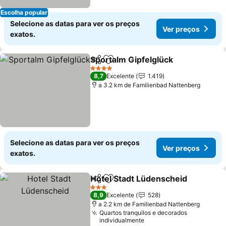
Escolha popular
Selecione as datas para ver os preços
Ver preços
exatos.
Sportalm Gipfelglück
Partilhar
Adicionar aos favoritos
Ver p
4 Estrelas
8,7
Excelente
1.419
a 3.2 km de Familienbad Nattenberg
Selecione as datas para ver os preços
Ver preços
exatos.
Hotel Stadt Lüdenscheid
Partilhar
Adicionar aos favoritos
V
3 Estrelas
8,9
Excelente
528
a 2.2 km de Familienbad Nattenberg
Quartos tranquilos e decorados
individualmente