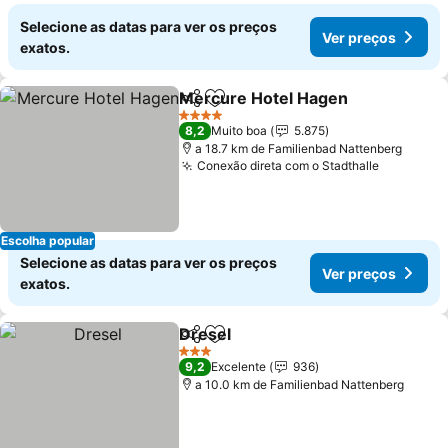
Selecione as datas para ver os preços
Ver preços
exatos.
Mercure Hotel Hagen
Partilhar
Adicionar aos favoritos
Ver 
4 Estrelas
8,2
Muito boa
5.875
a 18.7 km de Familienbad Nattenberg
Conexão direta com o Stadthalle
Ver preç
Escolha popular
Selecione as datas para ver os preços
Ver preços
exatos.
Dresel
Partilhar
Adicionar aos favoritos
Ver preços
3 Estrelas
9,2
Excelente
936
a 10.0 km de Familienbad Nattenberg