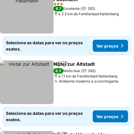
Ver preços
3 Estrelas
8,7
Excelente
282
a 3.5 km de Familienbad Nattenberg
Selecione as datas para ver os preços
Ver preços
exatos.
Hotel zur Altstadt
Partilhar
Adicionar aos favoritos
Ver preç
8,2
Muito boa
382
a 1.1 km de Familienbad Nattenberg
Ambiente moderno e aconchegante
Ver pr
Selecione as datas para ver os preços
Ver preços
exatos.