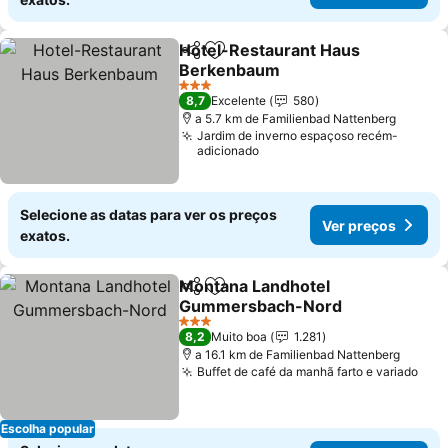
Hotel-Restaurant Haus
Partilhar
Adicionar aos favoritos
Berkenbaum
Ver preços
3 Estrelas
8,7
Excelente
580
a 5.7 km de Familienbad Nattenberg
Jardim de inverno espaçoso recém-
adicionado
Selecione as datas para ver os preços
Ver preços
exatos.
Montana Landhotel
Partilhar
Adicionar aos favoritos
Gummersbach-Nord
Ver preços
3 Estrelas
8,2
Muito boa
1.281
a 16.1 km de Familienbad Nattenberg
Buffet de café da manhã farto e variado
Ver
Escolha popular