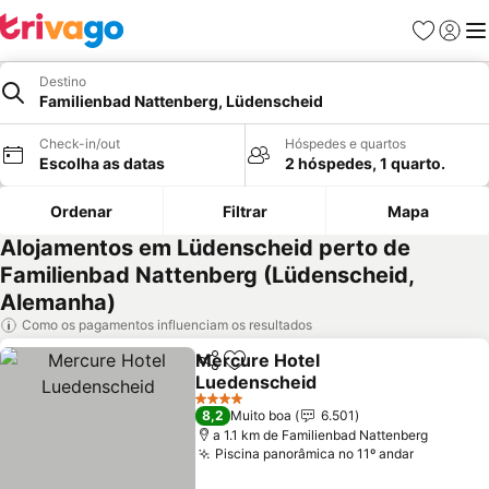
Favoritos
Iniciar
Me
Destino
Familienbad Nattenberg, Lüdenscheid
Check-in/out
Hóspedes e quartos
Escolha as datas
2 hóspedes, 1 quarto.
Ordenar
Filtrar
Mapa
Alojamentos em Lüdenscheid perto de
Familienbad Nattenberg (Lüdenscheid,
Alemanha)
Como os pagamentos influenciam os resultados
Mercure Hotel
Partilhar
Adicionar aos favoritos
Luedenscheid
Ver preços
4 Estrelas
8,2
Muito boa
6.501
a 1.1 km de Familienbad Nattenberg
Piscina panorâmica no 11º andar
Ver preç