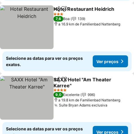
Hotel Restaurant Heidrich
Partilhar
Adicionar aos favoritos
3 Estrelas
7,6
Boa
139
a 16.9 km de Familienbad Nattenberg
Selecione as datas para ver os preços
Ver preços
exatos.
SAXX Hotel "Am Theater
Partilhar
Adicionar aos favoritos
Karree"
Ver preços
4 Estrelas
9,0
Excelente
996
a 19.8 km de Familienbad Nattenberg
Suíte Bryan Adams exclusiva
Ver preços
Selecione as datas para ver os preços
Ver preços