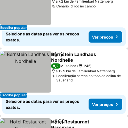
a 7.2 km de Familienbad Nattenberg
Cenário idílico no campo
Ver preços
Escolha popular
Selecione as datas para ver os preços
Ver preços
exatos.
Bernstein Landhaus
Partilhar
Adicionar aos favoritos
Nordhelle
Ver preços
8,2
Muito boa
246
a 12.9 km de Familienbad Nattenberg
Localização serena no topo da colina de
Sauerland
Escolha popular
Selecione as datas para ver os preços
Ver preços
exatos.
Hotel Restaurant
Partilhar
Adicionar aos favoritos
Passmann