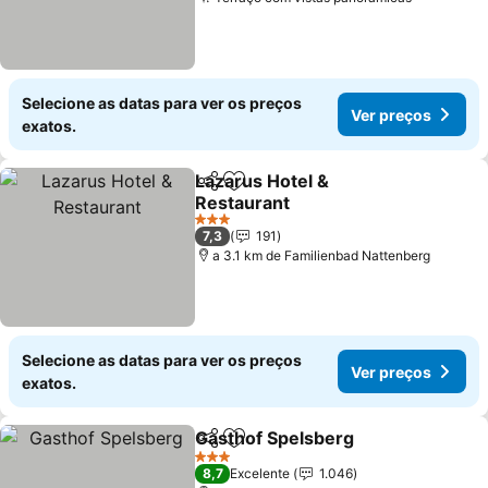
Ver preç
Selecione as datas para ver os preços
Ver preços
exatos.
Lazarus Hotel &
Partilhar
Adicionar aos favoritos
Restaurant
Ver preços
3 Estrelas
7,3
191
a 3.1 km de Familienbad Nattenberg
Selecione as datas para ver os preços
Ver preços
exatos.
Gasthof Spelsberg
Partilhar
Adicionar aos favoritos
Ver pre
3 Estrelas
8,7
Excelente
1.046