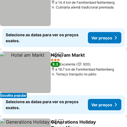
a 14.4 km de Familienbad Nattenberg
Culinária alemã tradicional premiada
Ver p
Selecione as datas para ver os preços
Ver preços
exatos.
Hotel am Markt
Partilhar
Adicionar aos favoritos
Ver preços
3 Estrelas
9,3
Excelente
920
a 18.7 km de Familienbad Nattenberg
Terraço tranquilo no pátio
Ver preços
Escolha popular
Selecione as datas para ver os preços
Ver preços
exatos.
Generations Holiday
Partilhar
Adicionar aos favoritos