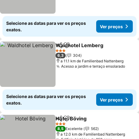
Selecione as datas para ver os preços
Ver preços
exatos.
Waldhotel Lemberg
Partilhar
Adicionar aos favoritos
Ver pr
3 Estrelas
6,3
304
a 11.1 km de Familienbad Nattenberg
Acesso a jardim e terraço ensolarado
Ver p
Selecione as datas para ver os preços
Ver preços
exatos.
Hotel Böving
Partilhar
Adicionar aos favoritos
Ver preços
3 Estrelas
8,5
Excelente
562
a 12.0 km de Familienbad Nattenberg