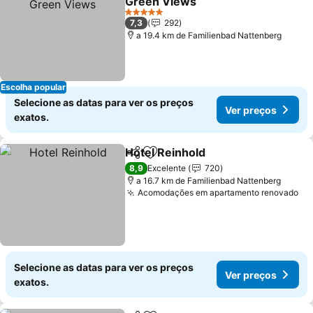
Green Views
Ver preços
5 Estrelas
7,3
292
a 19.4 km de Familienbad Nattenberg
Escolha popular
Selecione as datas para ver os preços
Ver preços
exatos.
Hotel Reinhold
Partilhar
Adicionar aos favoritos
Ver preços
8,9
Excelente
720
a 16.7 km de Familienbad Nattenberg
Acomodações em apartamento renovado
Ve
Selecione as datas para ver os preços
Ver preços
exatos.