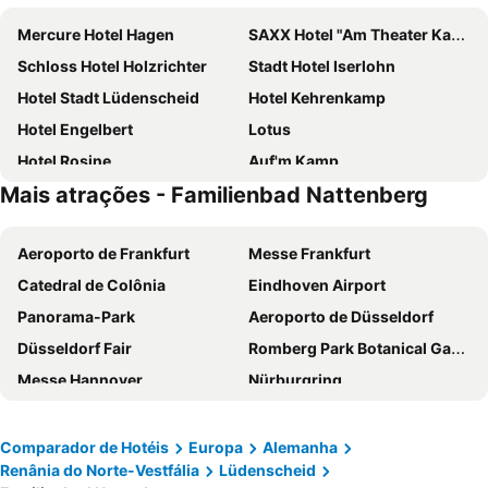
Mercure Hotel Hagen
SAXX Hotel "Am Theater Karree"
Schloss Hotel Holzrichter
Stadt Hotel Iserlohn
Hotel Stadt Lüdenscheid
Hotel Kehrenkamp
Hotel Engelbert
Lotus
Hotel Rosine
Auf'm Kamp
Mais atrações - Familienbad Nattenberg
Aeroporto de Frankfurt
Messe Frankfurt
Catedral de Colônia
Eindhoven Airport
Panorama-Park
Aeroporto de Düsseldorf
Düsseldorf Fair
Romberg Park Botanical Gardens
Messe Hannover
Nürburgring
Circuit de Spa-Francorchamps
Airport Cologne - Bonn
Cidade Velha de Colonia /Zona antiga de Colonia
Hannover is(s)t phantastisch
Comparador de Hotéis
Europa
Alemanha
Renânia do Norte-Vestfália
Lüdenscheid
Düsseldorf Altstadt
De Efteling