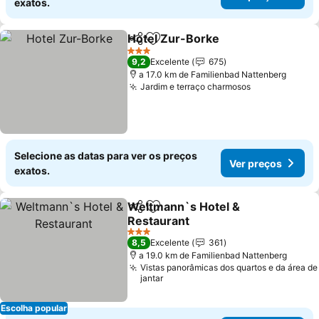
exatos.
Hotel Zur-Borke
Partilhar
Adicionar aos favoritos
Ver preço
3 Estrelas
9,2
Excelente
675
a 17.0 km de Familienbad Nattenberg
Jardim e terraço charmosos
Ver preços
Selecione as datas para ver os preços
Ver preços
exatos.
Weltmann`s Hotel &
Partilhar
Adicionar aos favoritos
Restaurant
Ver preços
3 Estrelas
8,5
Excelente
361
a 19.0 km de Familienbad Nattenberg
Vistas panorâmicas dos quartos e da área de
jantar
Escolha popular