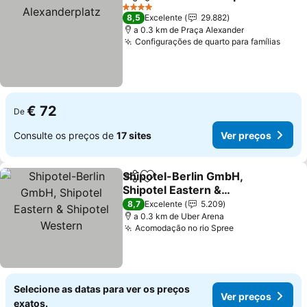
Partilhar
Adicionar aos favoritos
4 Estrelas
8,5
Excelente
29.882
a 0.3 km de Praça Alexander
Configurações de quarto para famílias
€ 72
De
Consulte os preços de
17 sites
Ver preços
Shipotel-Berlin GmbH,
Partilhar
Adicionar aos favoritos
Shipotel Eastern &
Shipotel Western
8,7
Excelente
5.209
a 0.3 km de Uber Arena
Acomodação no rio Spree
Selecione as datas para ver os preços
Ver preços
exatos.