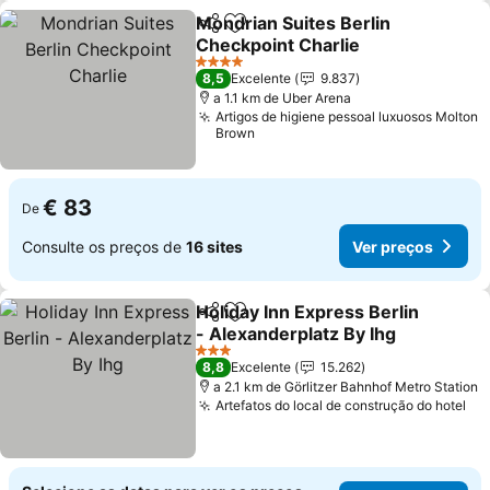
Mondrian Suites Berlin
Partilhar
Adicionar aos favoritos
Checkpoint Charlie
4 Estrelas
8,5
Excelente
9.837
a 1.1 km de Uber Arena
Artigos de higiene pessoal luxuosos Molton
Brown
€ 83
De
Consulte os preços de
16 sites
Ver preços
Holiday Inn Express Berlin
Partilhar
Adicionar aos favoritos
- Alexanderplatz By Ihg
3 Estrelas
8,8
Excelente
15.262
a 2.1 km de Görlitzer Bahnhof Metro Station
Artefatos do local de construção do hotel