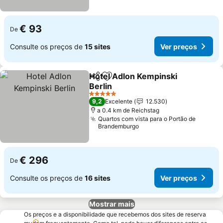
€ 93
De
Consulte os preços de
15 sites
Ver preços
Hotel Adlon Kempinski
Partilhar
Adicionar aos favoritos
Berlin
5 Estrelas
9,2
Excelente
12.530
a 0.4 km de Reichstag
Quartos com vista para o Portão de
Brandemburgo
€ 296
De
Consulte os preços de
16 sites
Ver preços
Mostrar mais
Os preços e a disponibilidade que recebemos dos sites de reserva