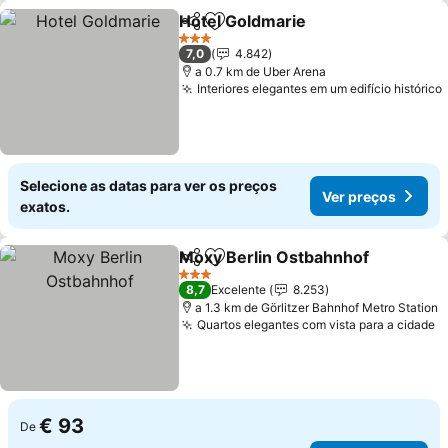
Hotel Goldmarie
Partilhar
Adicionar aos favoritos
3 Estrelas
7,0
4.842
a 0.7 km de Uber Arena
Interiores elegantes em um edifício histórico
Selecione as datas para ver os preços
Ver preços
exatos.
Moxy Berlin Ostbahnhof
Partilhar
Adicionar aos favoritos
3 Estrelas
8,7
Excelente
8.253
a 1.3 km de Görlitzer Bahnhof Metro Station
Quartos elegantes com vista para a cidade
€ 93
De