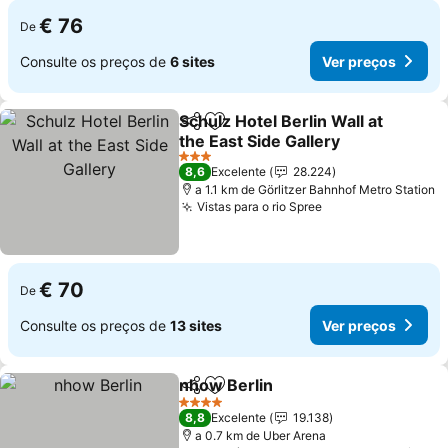
€ 76
De
Consulte os preços de
6 sites
Ver preços
Schulz Hotel Berlin Wall at
Partilhar
Adicionar aos favoritos
the East Side Gallery
3 Estrelas
8,6
Excelente
28.224
a 1.1 km de Görlitzer Bahnhof Metro Station
Vistas para o rio Spree
€ 70
De
Consulte os preços de
13 sites
Ver preços
nhow Berlin
Partilhar
Adicionar aos favoritos
4 Estrelas
8,8
Excelente
19.138
a 0.7 km de Uber Arena