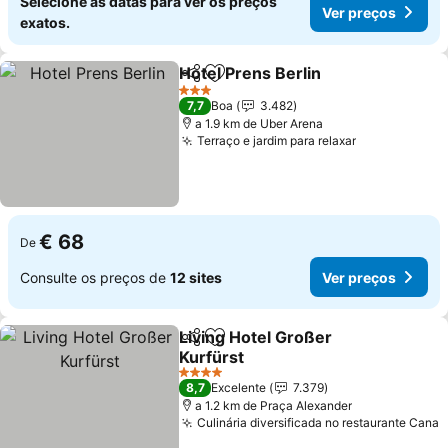
Selecione as datas para ver os preços
Ver preços
exatos.
Hotel Prens Berlin
Partilhar
Adicionar aos favoritos
3 Estrelas
7,7
Boa
3.482
a 1.9 km de Uber Arena
Terraço e jardim para relaxar
€ 68
De
Consulte os preços de
12 sites
Ver preços
Living Hotel Großer
Partilhar
Adicionar aos favoritos
Kurfürst
4 Estrelas
8,7
Excelente
7.379
a 1.2 km de Praça Alexander
Culinária diversificada no restaurante Cana