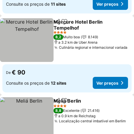
Consulte os preços de
11 sites
Ver preços
Mercure Hotel Berlin
Partilhar
Adicionar aos favoritos
Tempelhof
4 Estrelas
8,2
Muito boa
8.149
a 3.2 km de Uber Arena
Culinária regional e internacional variada
€ 90
De
Consulte os preços de
12 sites
Ver preços
Meliá Berlin
Partilhar
Adicionar aos favoritos
4 Estrelas
8,8
Excelente
21.416
a 0.9 km de Reichstag
Localização central imbatível em Berlim