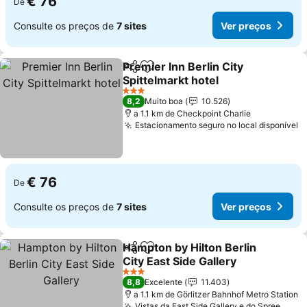
€ 76
De
Consulte os preços de
7 sites
Ver preços
Premier Inn Berlin City
Partilhar
Adicionar aos favoritos
Spittelmarkt hotel
3 Estrelas
8,2
Muito boa
10.526
a 1.1 km de Checkpoint Charlie
Estacionamento seguro no local disponível
€ 76
De
Consulte os preços de
7 sites
Ver preços
Hampton by Hilton Berlin
Partilhar
Adicionar aos favoritos
City East Side Gallery
3 Estrelas
8,8
Excelente
11.403
a 1.1 km de Görlitzer Bahnhof Metro Station
Vistas da East Side Gallery e do Spree