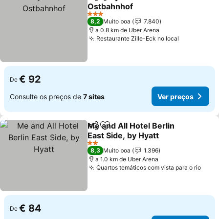
Partilhar
Adicionar aos favoritos
Ostbahnhof
3 Estrelas
8,2
Muito boa
7.840
a 0.8 km de Uber Arena
Restaurante Zille-Eck no local
€ 92
De
Consulte os preços de
7 sites
Ver preços
Me and All Hotel Berlin
Partilhar
Adicionar aos favoritos
East Side, by Hyatt
2 Estrelas
8,3
Muito boa
1.396
a 1.0 km de Uber Arena
Quartos temáticos com vista para o rio
€ 84
De