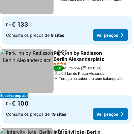
€ 133
De
Consulte os preços de
9 sites
Ver preços
Park Inn by Radisson
Partilhar
Adicionar aos favoritos
Berlin Alexanderplatz
4 Estrelas
8,0
Muito boa
62.000
a 0.1 km de Praça Alexander
Terraço na cobertura com balanço alto
Escolha popular
€ 100
De
Consulte os preços de
19 sites
Ver preços
IntercityHotel Berlin