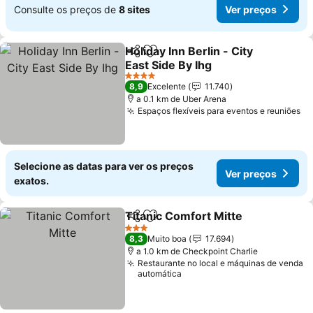
Consulte os preços de
8 sites
Ver preços
Holiday Inn Berlin - City
Partilhar
Adicionar aos favoritos
East Side By Ihg
4 Estrelas
8,9
Excelente
11.740
a 0.1 km de Uber Arena
Espaços flexíveis para eventos e reuniões
Selecione as datas para ver os preços
Ver preços
exatos.
Titanic Comfort Mitte
Partilhar
Adicionar aos favoritos
3 Estrelas
8,3
Muito boa
17.694
a 1.0 km de Checkpoint Charlie
Restaurante no local e máquinas de venda
automática