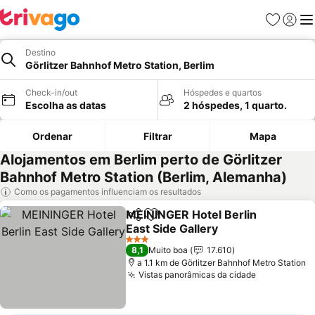
Favoritos
Iniciar
Me
Destino
Görlitzer Bahnhof Metro Station, Berlim
Check-in/out
Hóspedes e quartos
Escolha as datas
2 hóspedes, 1 quarto.
Ordenar
Filtrar
Mapa
Alojamentos em Berlim perto de Görlitzer
Bahnhof Metro Station (Berlim, Alemanha)
Como os pagamentos influenciam os resultados
MEININGER Hotel Berlin
Partilhar
Adicionar aos favoritos
East Side Gallery
3 Estrelas
8,1
Muito boa
17.610
a 1.1 km de Görlitzer Bahnhof Metro Station
Vistas panorâmicas da cidade