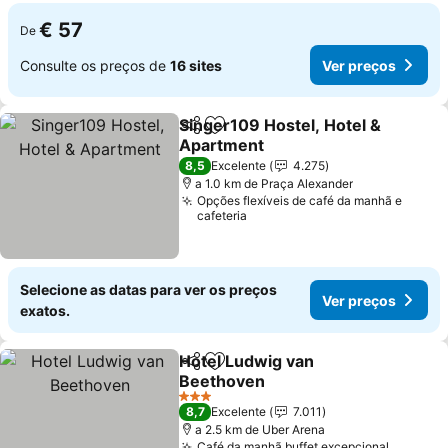
€ 57
De
Consulte os preços de
16 sites
Ver preços
Singer109 Hostel, Hotel &
Partilhar
Adicionar aos favoritos
Apartment
8,5
Excelente
4.275
a 1.0 km de Praça Alexander
Opções flexíveis de café da manhã e
cafeteria
Selecione as datas para ver os preços
Ver preços
exatos.
Hotel Ludwig van
Partilhar
Adicionar aos favoritos
Beethoven
3 Estrelas
8,7
Excelente
7.011
a 2.5 km de Uber Arena
Café da manhã buffet excepcional