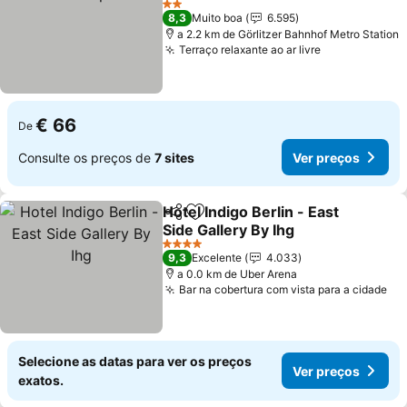
2 Estrelas
8,3
Muito boa
6.595
a 2.2 km de Görlitzer Bahnhof Metro Station
Terraço relaxante ao ar livre
€ 66
De
Consulte os preços de
7 sites
Ver preços
Hotel Indigo Berlin - East
Partilhar
Adicionar aos favoritos
Side Gallery By Ihg
4 Estrelas
9,3
Excelente
4.033
a 0.0 km de Uber Arena
Bar na cobertura com vista para a cidade
Selecione as datas para ver os preços
Ver preços
exatos.