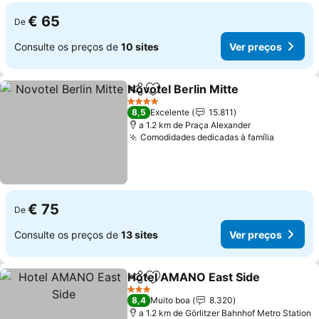
€ 65
De
Consulte os preços de
10 sites
Ver preços
Novotel Berlin Mitte
Partilhar
Adicionar aos favoritos
4 Estrelas
8,5
Excelente
15.811
a 1.2 km de Praça Alexander
Comodidades dedicadas à família
€ 75
De
Consulte os preços de
13 sites
Ver preços
Hotel AMANO East Side
Partilhar
Adicionar aos favoritos
3 Estrelas
8,4
Muito boa
8.320
a 1.2 km de Görlitzer Bahnhof Metro Station