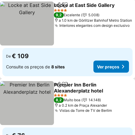
Locke at East Side Gallery
Partilhar
Adicionar aos favoritos
4 Estrelas
9,2
Excelente
5.008
a 1.0 km de Görlitzer Bahnhof Metro Station
Interiores elegantes com design exclusivo
€ 109
De
Consulte os preços de
8 sites
Ver preços
Premier Inn Berlin
Partilhar
Adicionar aos favoritos
Alexanderplatz hotel
4 Estrelas
8,2
Muito boa
14.148
a 0.2 km de Praça Alexander
Vistas da Torre de TV de Berlim