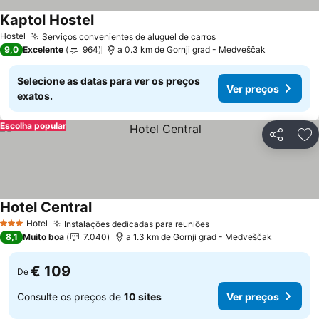
Kaptol Hostel
Hostel
Serviços convenientes de aluguel de carros
9,0
Excelente
964
a 0.3 km de Gornji grad - Medveščak
Selecione as datas para ver os preços
Ver preços
exatos.
Escolha popular
Partilhar
Ad
Hotel Central
Hotel
Instalações dedicadas para reuniões
3 Estrelas
8,1
Muito boa
7.040
a 1.3 km de Gornji grad - Medveščak
€ 109
De
Consulte os preços de
10 sites
Ver preços