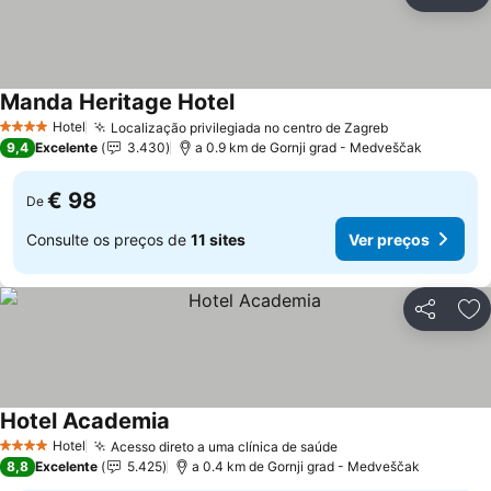
Partilhar
Ad
Manda Heritage Hotel
Hotel
Localização privilegiada no centro de Zagreb
4 Estrelas
9,4
Excelente
3.430
a 0.9 km de Gornji grad - Medveščak
€ 98
De
Consulte os preços de
11 sites
Ver preços
Partilhar
Ad
Hotel Academia
Hotel
Acesso direto a uma clínica de saúde
4 Estrelas
8,8
Excelente
5.425
a 0.4 km de Gornji grad - Medveščak