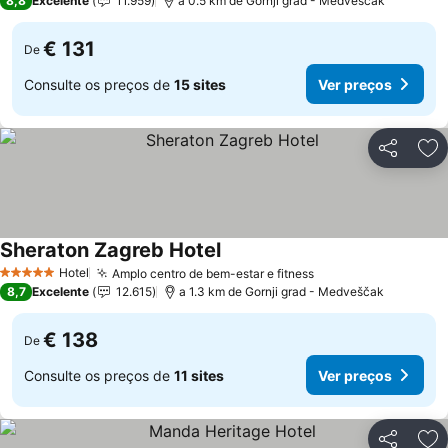
8,8
Excelente
11.959
a 0.5 km de Gornji grad - Medveščak
€ 131
De
Consulte os preços de
15 sites
Ver preços
Partilhar
Ad
Sheraton Zagreb Hotel
Hotel
Amplo centro de bem-estar e fitness
5 Estrelas
8,7
Excelente
12.615
a 1.3 km de Gornji grad - Medveščak
€ 138
De
Consulte os preços de
11 sites
Ver preços