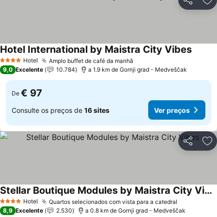
Partilhar
Ad
Hotel International by Maistra City Vibes
Hotel
Amplo buffet de café da manhã
4 Estrelas
9,0
Excelente
10.784
a 1.9 km de Gornji grad - Medveščak
€ 97
De
Consulte os preços de
16 sites
Ver preços
Partilhar
Ad
Stellar Boutique Modules by Maistra City Vibes
Hotel
Quartos selecionados com vista para a catedral
4 Estrelas
8,9
Excelente
2.530
a 0.8 km de Gornji grad - Medveščak