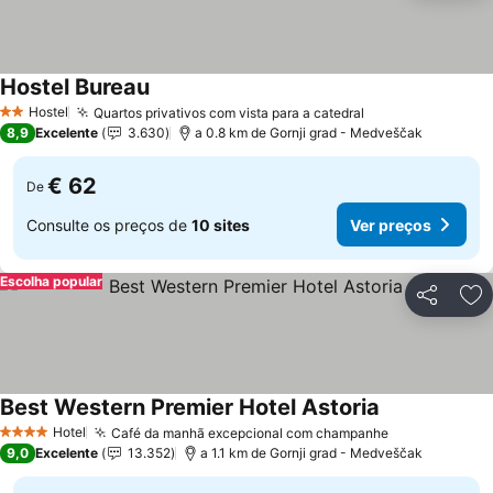
Hostel Bureau
Hostel
Quartos privativos com vista para a catedral
2 Estrelas
8,9
Excelente
3.630
a 0.8 km de Gornji grad - Medveščak
€ 62
De
Consulte os preços de
10 sites
Ver preços
Escolha popular
Partilhar
Ad
Best Western Premier Hotel Astoria
Hotel
Café da manhã excepcional com champanhe
4 Estrelas
9,0
Excelente
13.352
a 1.1 km de Gornji grad - Medveščak