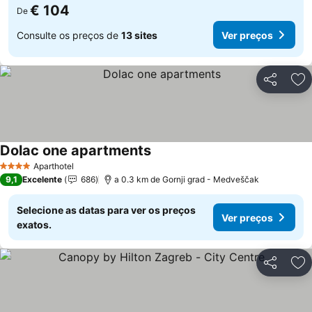
€ 104
De
Consulte os preços de
13 sites
Ver preços
Partilhar
Ad
Dolac one apartments
Aparthotel
4 Estrelas
9,1
Excelente
686
a 0.3 km de Gornji grad - Medveščak
Selecione as datas para ver os preços
Ver preços
exatos.
Partilhar
Ad