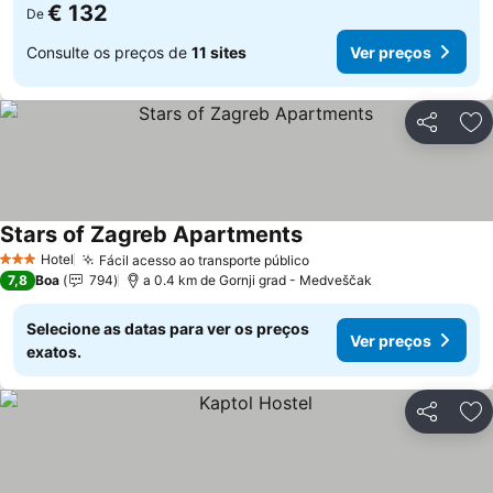
€ 132
De
Consulte os preços de
11 sites
Ver preços
Partilhar
Ad
Stars of Zagreb Apartments
Hotel
Fácil acesso ao transporte público
3 Estrelas
7,8
Boa
794
a 0.4 km de Gornji grad - Medveščak
Selecione as datas para ver os preços
Ver preços
exatos.
Partilhar
Ad