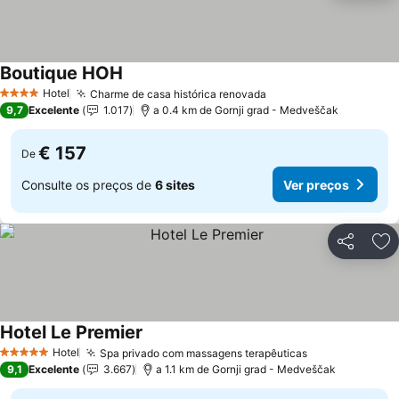
Boutique HOH
Hotel
Charme de casa histórica renovada
4 Estrelas
9,7
Excelente
1.017
a 0.4 km de Gornji grad - Medveščak
€ 157
De
Consulte os preços de
6 sites
Ver preços
Partilhar
Ad
Hotel Le Premier
Hotel
Spa privado com massagens terapêuticas
5 Estrelas
9,1
Excelente
3.667
a 1.1 km de Gornji grad - Medveščak