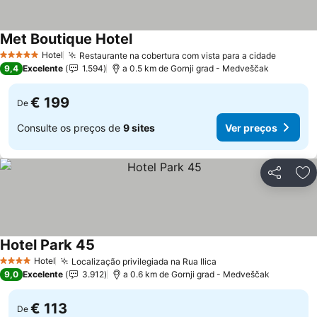
Met Boutique Hotel
Hotel
Restaurante na cobertura com vista para a cidade
5 Estrelas
9,4
Excelente
1.594
a 0.5 km de Gornji grad - Medveščak
€ 199
De
Consulte os preços de
9 sites
Ver preços
Partilhar
Ad
Hotel Park 45
Hotel
Localização privilegiada na Rua Ilica
4 Estrelas
9,0
Excelente
3.912
a 0.6 km de Gornji grad - Medveščak
€ 113
De