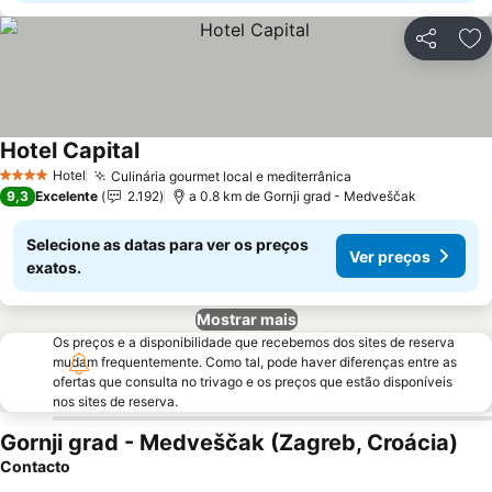
Partilhar
Ad
Hotel Capital
Hotel
Culinária gourmet local e mediterrânica
4 Estrelas
9,3
Excelente
2.192
a 0.8 km de Gornji grad - Medveščak
Selecione as datas para ver os preços
Ver preços
exatos.
Mostrar mais
Os preços e a disponibilidade que recebemos dos sites de reserva
mudam frequentemente. Como tal, pode haver diferenças entre as
ofertas que consulta no trivago e os preços que estão disponíveis
nos sites de reserva.
Gornji grad - Medveščak (Zagreb, Croácia)
Contacto