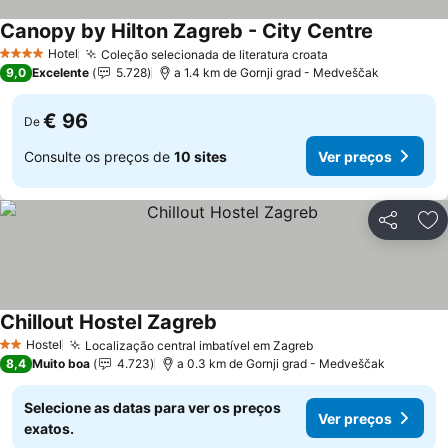
Canopy by Hilton Zagreb - City Centre
Hotel
Coleção selecionada de literatura croata
4 Estrelas
9,0
Excelente
5.728
a 1.4 km de Gornji grad - Medveščak
€ 96
De
Consulte os preços de
10 sites
Ver preços
Partilhar
Ad
Chillout Hostel Zagreb
Hostel
Localização central imbatível em Zagreb
2 Estrelas
8,4
Muito boa
4.723
a 0.3 km de Gornji grad - Medveščak
Selecione as datas para ver os preços
Ver preços
exatos.