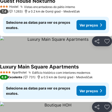
Guest House Nokturno
Hostel
Vistas encantadoras do pátio interno
3 Estrelas
7,4
1.263
a 0.2 km de Gornji grad - Medveščak
Selecione as datas para ver os preços
Ver preços
exatos.
Partilhar
Ad
Luxury Main Square Apartments
Aparthotel
Edifício histórico com interiores modernos
4 Estrelas
8,8
Excelente
731
a 0.5 km de Gornji grad - Medveščak
Selecione as datas para ver os preços
Ver preços
exatos.
Partilhar
Ad