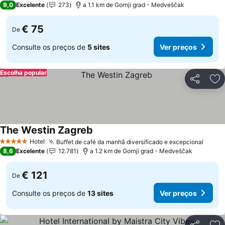
9,0
Excelente
273
a 1.1 km de Gornji grad - Medveščak
€ 75
De
Consulte os preços de
5 sites
Ver preços
Escolha popular
Partilhar
Ad
The Westin Zagreb
Hotel
Buffet de café da manhã diversificado e excepcional
5 Estrelas
8,6
Excelente
12.781
a 1.2 km de Gornji grad - Medveščak
€ 121
De
Consulte os preços de
13 sites
Ver preços