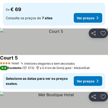
€ 69
De
Consulte os preços de
7 sites
Ver preços
Partilhar
Ad
Court 5
Hotel
Interiores elegantes e bem decorados
4 Estrelas
9,6
Excelente
573
a 0.4 km de Gornji grad - Medveščak
Selecione as datas para ver os preços
Ver preços
exatos.
Partilhar
Ad