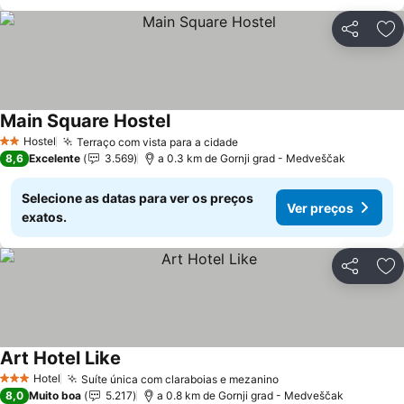
Partilhar
Ad
Main Square Hostel
Hostel
Terraço com vista para a cidade
2 Estrelas
8,6
Excelente
3.569
a 0.3 km de Gornji grad - Medveščak
Selecione as datas para ver os preços
Ver preços
exatos.
Partilhar
Ad
Art Hotel Like
Hotel
Suíte única com claraboias e mezanino
3 Estrelas
8,0
Muito boa
5.217
a 0.8 km de Gornji grad - Medveščak