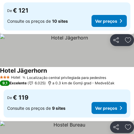
€ 121
De
Consulte os preços de
10 sites
Ver preços
Partilhar
Ad
Hotel Jägerhorn
Hotel
Localização central privilegiada para pedestres
3 Estrelas
9,1
Excelente
6.025
a 0.3 km de Gornji grad - Medveščak
€ 119
De
Consulte os preços de
9 sites
Ver preços
Partilhar
Ad