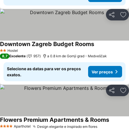
Partilhar
Ad
Downtown Zagreb Budget Rooms
Hostel
2 Estrelas
8,7
Excelente
957
a 0.8 km de Gornji grad - Medveščak
Selecione as datas para ver os preços
Ver preços
exatos.
Partilhar
Ad
Flowers Premium Apartments & Rooms
Aparthotel
Design elegante e inspirado em flores
4 Estrelas