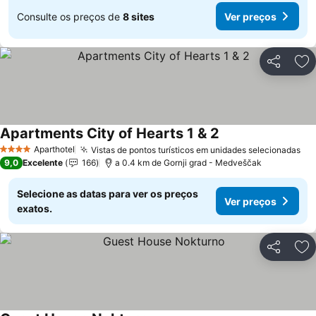
Consulte os preços de
8 sites
Ver preços
Partilhar
Ad
Apartments City of Hearts 1 & 2
Aparthotel
Vistas de pontos turísticos em unidades selecionadas
4 Estrelas
9,0
Excelente
166
a 0.4 km de Gornji grad - Medveščak
Selecione as datas para ver os preços
Ver preços
exatos.
Partilhar
Ad