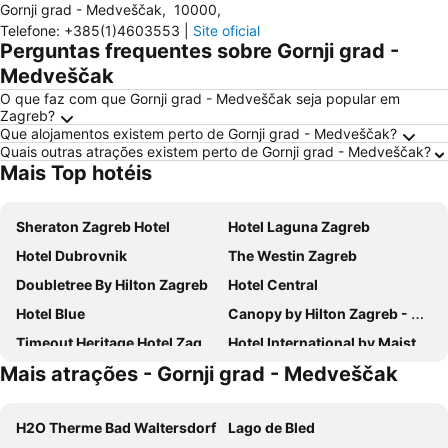
Gornji grad - Medveščak
,
10000
,
Telefone
:
+385(1)4603553
|
Site oficial
Perguntas frequentes sobre Gornji grad -
Medveščak
O que faz com que Gornji grad - Medveščak seja popular em
Zagreb?
Que alojamentos existem perto de Gornji grad - Medveščak?
Quais outras atrações existem perto de Gornji grad - Medveščak?
Mais Top hotéis
Sheraton Zagreb Hotel
Hotel Laguna Zagreb
Hotel Dubrovnik
The Westin Zagreb
Doubletree By Hilton Zagreb
Hotel Central
Hotel Blue
Canopy by Hilton Zagreb - City Centre
Timeout Heritage Hotel Zagreb
Hotel International by Maistra City Vibes
Mais atrações - Gornji grad - Medveščak
Hilton Garden Inn Zagreb - Radnicka
Best Western Premier Hotel Astoria
Hotel Meridijan16
Esplanade Zagreb Hotel
H2O Therme Bad Waltersdorf
Lago de Bled
Hotel Tomislavov Dom
Manda Heritage Hotel