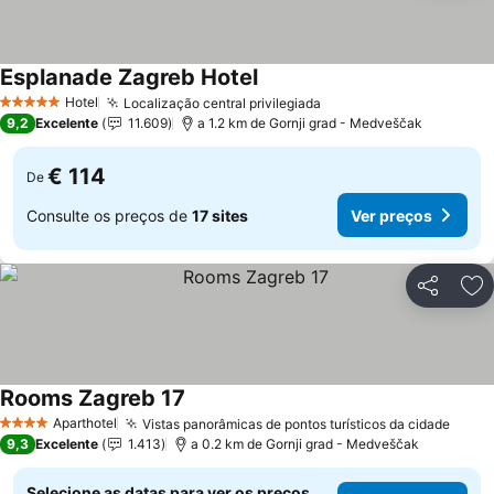
Esplanade Zagreb Hotel
Hotel
Localização central privilegiada
5 Estrelas
9,2
Excelente
11.609
a 1.2 km de Gornji grad - Medveščak
€ 114
De
Consulte os preços de
17 sites
Ver preços
Partilhar
Ad
Rooms Zagreb 17
Aparthotel
Vistas panorâmicas de pontos turísticos da cidade
4 Estrelas
9,3
Excelente
1.413
a 0.2 km de Gornji grad - Medveščak
Selecione as datas para ver os preços