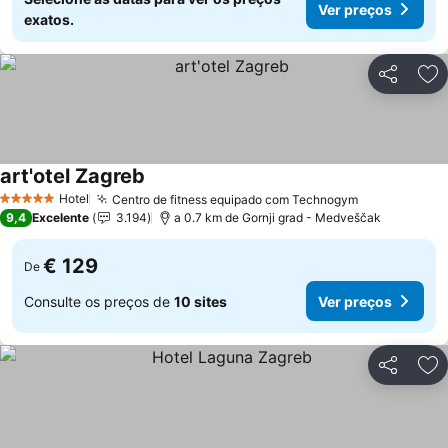
Ver preços
exatos.
Partilhar
Ad
art'otel Zagreb
Hotel
Centro de fitness equipado com Technogym
5 Estrelas
9,4
Excelente
3.194
a 0.7 km de Gornji grad - Medveščak
€ 129
De
Consulte os preços de
10 sites
Ver preços
Partilhar
Ad