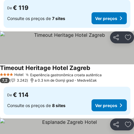
€ 119
De
Consulte os preços de
7 sites
Ver preços
Partilhar
Ad
Timeout Heritage Hotel Zagreb
Hotel
Experiência gastronômica croata autêntica
4 Estrelas
7,2
3.242
a 0.3 km de Gornji grad - Medveščak
€ 114
De
Consulte os preços de
8 sites
Ver preços
Partilhar
Ad