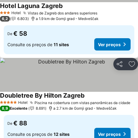
Hotel Laguna Zagreb
Hotel
Vistas de Zagreb dos andares superiores
3 Estrelas
6,2
6.803
a 1.9 km de Gornji grad - Medveščak
€ 58
De
Consulte os preços de
11 sites
Ver preços
Partilhar
Ad
Doubletree By Hilton Zagreb
Hotel
Piscina na cobertura com vistas panorâmicas da cidade
5 Estrelas
8,9
Excelente
8.691
a 2.7 km de Gornji grad - Medveščak
€ 88
De
Consulte os preços de
12 sites
Ver preços