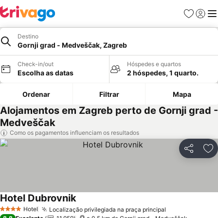
Favoritos
Iniciar
Me
Destino
Gornji grad - Medveščak, Zagreb
Check-in/out
Hóspedes e quartos
Escolha as datas
2 hóspedes, 1 quarto.
Ordenar
Filtrar
Mapa
Alojamentos em Zagreb perto de Gornji grad -
Medveščak
Como os pagamentos influenciam os resultados
Partilhar
Ad
Hotel Dubrovnik
Hotel
Localização privilegiada na praça principal
4 Estrelas