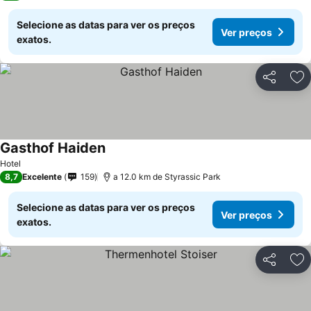
Selecione as datas para ver os preços
Ver preços
exatos.
Partilhar
Ad
Gasthof Haiden
Hotel
8,7
Excelente
159
a 12.0 km de Styrassic Park
Selecione as datas para ver os preços
Ver preços
exatos.
Partilhar
Ad