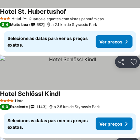
Hotel St. Hubertushof
Hotel
Quartos elegantes com vistas panorâmicas
3 Estrelas
8,4
Muito boa
682
a 2.1 km de Styrassic Park
Selecione as datas para ver os preços
Ver preços
exatos.
Partilhar
Ad
Hotel Schlössl Kindl
Hotel
4 Estrelas
9,0
Excelente
1.143
a 2.5 km de Styrassic Park
Selecione as datas para ver os preços
Ver preços
exatos.