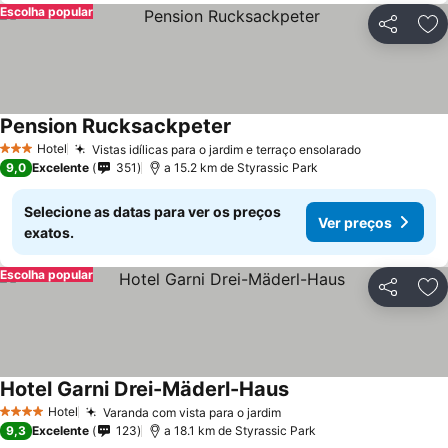
Escolha popular
Partilhar
Ad
Pension Rucksackpeter
Hotel
Vistas idílicas para o jardim e terraço ensolarado
3 Estrelas
9,0
Excelente
351
a 15.2 km de Styrassic Park
Selecione as datas para ver os preços
Ver preços
exatos.
Escolha popular
Partilhar
Ad
Hotel Garni Drei-Mäderl-Haus
Hotel
Varanda com vista para o jardim
4 Estrelas
9,3
Excelente
123
a 18.1 km de Styrassic Park