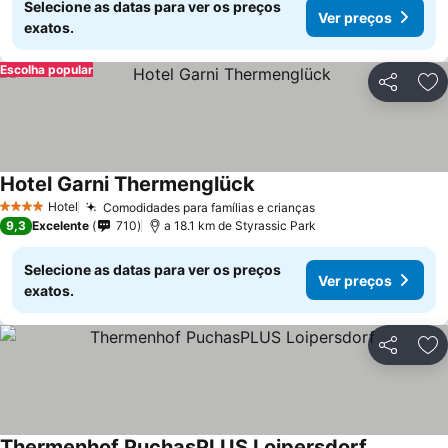
Selecione as datas para ver os preços
Ver preços
exatos.
Escolha popular
Partilhar
Ad
Hotel Garni Thermenglück
Hotel
Comodidades para famílias e crianças
4 Estrelas
9,3
Excelente
710
a 18.1 km de Styrassic Park
Selecione as datas para ver os preços
Ver preços
exatos.
Partilhar
Ad
Thermenhof PuchasPLUS Loipersdorf