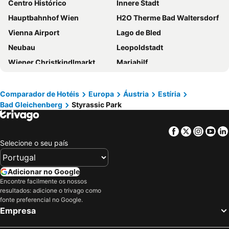
Centro Histórico
Innere Stadt
Hauptbahnhof Wien
H2O Therme Bad Waltersdorf
Vienna Airport
Lago de Bled
Neubau
Leopoldstadt
Wiener Christkindlmarkt
Mariahilf
Landstraße
Hofburg
Liesing
Staatsoper
Comparador de Hotéis
Europa
Áustria
Estíria
Bad Gleichenberg
Styrassic Park
Wien Mitte - The Mall
Prefeitura de Viena
Rathauspark
Stephansdom
Facebook
Twitter
Insta
Yo
Donji grad
Singerstraße
Selecione o seu país
Cidade Velha
City Airport Train
Wieden
Mariahilferstrasse
Adicionar no Google
Belvedere Palace
Universidade de Viena
Encontre facilmente os nossos
resultados: adicione o trivago como
Beach
Simmering
fonte preferencial no Google.
Empresa
Salzwelten Hallstatt
Europa
Albertina
Lake Bohinj