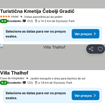
Turistična Kmetija Čebelji Gradič
Hotel
Vistas panorâmicas do jardim
4 Estrelas
9,6
Excelente
212
a 14.3 km de Styrassic Park
Selecione as datas para ver os preços
Ver preços
exatos.
Partilhar
Ad
Villa Thalhof
Casa de hóspedes
Jardim tranquilo e área para banhos de sol
9,4
Excelente
122
a 1.8 km de Styrassic Park
Selecione as datas para ver os preços
Ver preços
exatos.