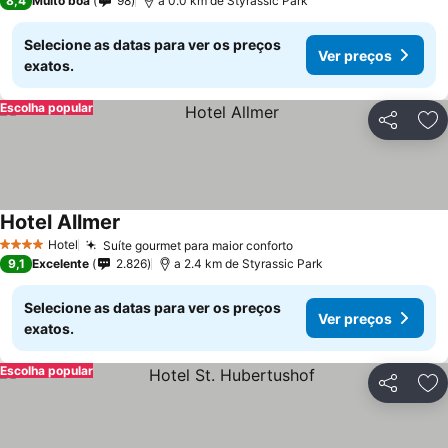
8,4
Muito boa
98
a 0.0 km de Styrassic Park
Selecione as datas para ver os preços
Ver preços
exatos.
Escolha popular
Partilhar
Ad
Hotel Allmer
Hotel
Suíte gourmet para maior conforto
4 Estrelas
9,1
Excelente
2.826
a 2.4 km de Styrassic Park
Selecione as datas para ver os preços
Ver preços
exatos.
Escolha popular
Partilhar
Ad