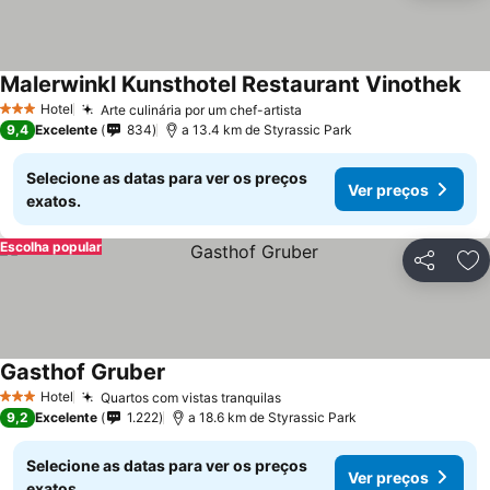
Malerwinkl Kunsthotel Restaurant Vinothek
Hotel
Arte culinária por um chef-artista
3 Estrelas
9,4
Excelente
834
a 13.4 km de Styrassic Park
Selecione as datas para ver os preços
Ver preços
exatos.
Escolha popular
Partilhar
Ad
Gasthof Gruber
Hotel
Quartos com vistas tranquilas
3 Estrelas
9,2
Excelente
1.222
a 18.6 km de Styrassic Park
Selecione as datas para ver os preços
Ver preços
exatos.