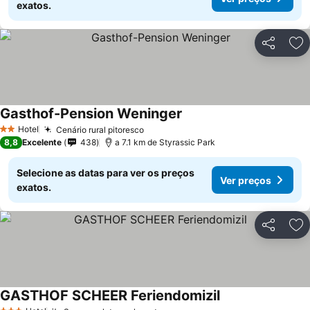
exatos.
Partilhar
Ad
Gasthof-Pension Weninger
Hotel
Cenário rural pitoresco
2 Estrelas
8,8
Excelente
438
a 7.1 km de Styrassic Park
Selecione as datas para ver os preços
Ver preços
exatos.
Partilhar
Ad
GASTHOF SCHEER Feriendomizil