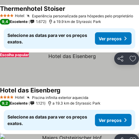
Thermenhotel Stoiser
Hotel
Experiência personalizada para hóspedes pelo proprietário
4 Estrelas
9,4
Excelente
1.672
a 19.9 km de Styrassic Park
Selecione as datas para ver os preços
Ver preços
exatos.
Escolha popular
Partilhar
Ad
Hotel das Eisenberg
Hotel
Piscina infinita exterior aquecida
4 Estrelas
9,2
Excelente
1.121
a 19.3 km de Styrassic Park
Selecione as datas para ver os preços
Ver preços
exatos.