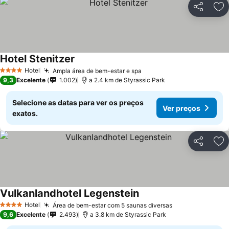
Partilhar
Ad
Hotel Stenitzer
Hotel
Ampla área de bem-estar e spa
4 Estrelas
9,3
Excelente
1.002
a 2.4 km de Styrassic Park
Selecione as datas para ver os preços
Ver preços
exatos.
Partilhar
Ad
Vulkanlandhotel Legenstein
Hotel
Área de bem-estar com 5 saunas diversas
4 Estrelas
9,6
Excelente
2.493
a 3.8 km de Styrassic Park