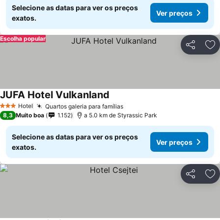
Selecione as datas para ver os preços
Ver preços
exatos.
Escolha popular
Partilhar
Ad
JUFA Hotel Vulkanland
Hotel
Quartos galeria para famílias
3 Estrelas
8,3
Muito boa
1.152
a 5.0 km de Styrassic Park
Selecione as datas para ver os preços
Ver preços
exatos.
Partilhar
Ad