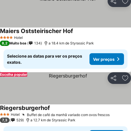
Partilhar
Ad
Maiers Oststeirischer Hof
Hotel
4 Estrelas
8,2
Muito boa
134
a 18.4 km de Styrassic Park
Selecione as datas para ver os preços
Ver preços
exatos.
Escolha popular
Partilhar
Ad
Riegersburgerhof
Hotel
Buffet de café da manhã variado com ovos frescos
3 Estrelas
7,3
529
a 12.7 km de Styrassic Park