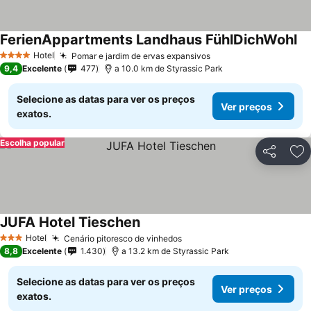
FerienAppartments Landhaus FühlDichWohl
Hotel
Pomar e jardim de ervas expansivos
4 Estrelas
9,4
Excelente
477
a 10.0 km de Styrassic Park
Selecione as datas para ver os preços
Ver preços
exatos.
Escolha popular
Partilhar
Ad
JUFA Hotel Tieschen
Hotel
Cenário pitoresco de vinhedos
3 Estrelas
8,8
Excelente
1.430
a 13.2 km de Styrassic Park
Selecione as datas para ver os preços
Ver preços
exatos.