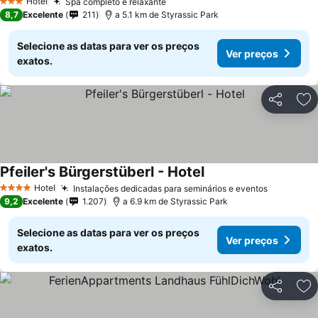
Hotel
Spa completo e relaxante
3 Estrelas
8,7
Excelente
211
a 5.1 km de Styrassic Park
Selecione as datas para ver os preços
Ver preços
exatos.
Partilhar
Ad
Pfeiler's Bürgerstüberl - Hotel
Hotel
Instalações dedicadas para seminários e eventos
4 Estrelas
9,2
Excelente
1.207
a 6.9 km de Styrassic Park
Selecione as datas para ver os preços
Ver preços
exatos.
Partilhar
Ad