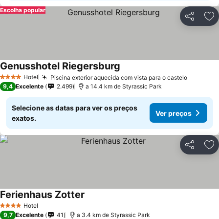
Escolha popular
Partilhar
Ad
Genusshotel Riegersburg
Hotel
Piscina exterior aquecida com vista para o castelo
4 Estrelas
9,4
Excelente
2.499
a 14.4 km de Styrassic Park
Selecione as datas para ver os preços
Ver preços
exatos.
Partilhar
Ad
Ferienhaus Zotter
Hotel
4 Estrelas
9,7
Excelente
41
a 3.4 km de Styrassic Park