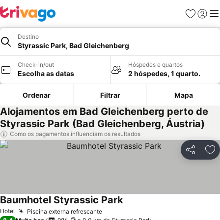
Favoritos
Iniciar
Me
Destino
Styrassic Park, Bad Gleichenberg
Check-in/out
Hóspedes e quartos
Escolha as datas
2 hóspedes, 1 quarto.
Ordenar
Filtrar
Mapa
Alojamentos em Bad Gleichenberg perto de
Styrassic Park (Bad Gleichenberg, Áustria)
Como os pagamentos influenciam os resultados
Partilhar
Ad
Baumhotel Styrassic Park
Hotel
Piscina externa refrescante