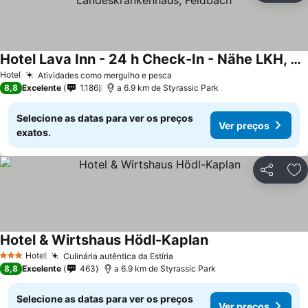
Hotel Lava Inn - 24 h Check-In - Nähe LKH, Landeskrankenhaus, Feldbach
Hotel
Atividades como mergulho e pesca
8,8
Excelente
1.186
a 6.9 km de Styrassic Park
Selecione as datas para ver os preços
Ver preços
exatos.
Partilhar
Ad
Hotel & Wirtshaus Hödl-Kaplan
Hotel
Culinária autêntica da Estíria
3 Estrelas
8,8
Excelente
463
a 6.9 km de Styrassic Park
Selecione as datas para ver os preços
Ver preços