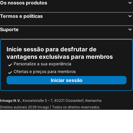
Os nossos produtos
Vienna City Marathon
Casino Admiral
Leopoldstraße
Črnomerec
Termos e políticas
Ljubljana Jože Pučnik Airport
Bezigrad
Suporte
Hafen Freudenau
Triglav
Bratislava hlavná stanica
Ljubljana Center
Inicie sessão para desfrutar de
Palácio de Schönbrunn
Bahnhof Wien Praterstern
vantagens exclusivas para membros
Ocean Park - Family Entertainment Center
Riviéra
Personalize a sua experiência
Arena
Jardim zoológico de Schönbrunn
Ofertas e preços para membros
Spittelberg
Musikverein
Iniciar sessão
Styrassic Park
Zotter Schokoladenmanufaktur
Riegersburg
Therme Loipersdorf
trivago N.V.
, Kesselstraße 5 – 7, 40221 Düsseldorf, Alemanha
Mühlenhof
Parktherme
Direitos autorais 2026 trivago | Todos os direitos reservados.
Zehnerhaus
Zum Dokl
Murska Sobota
3000 Thermal Spa
Murradweg
Aeroporto de Graz