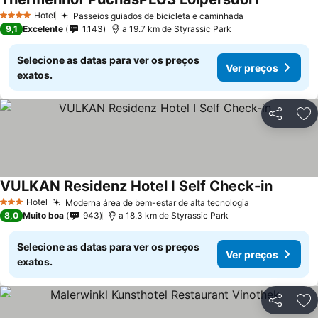
Hotel
Passeios guiados de bicicleta e caminhada
4 Estrelas
9,1
Excelente
1.143
a 19.7 km de Styrassic Park
Selecione as datas para ver os preços
Ver preços
exatos.
Partilhar
Ad
VULKAN Residenz Hotel I Self Check-in
Hotel
Moderna área de bem-estar de alta tecnologia
3 Estrelas
8,0
Muito boa
943
a 18.3 km de Styrassic Park
Selecione as datas para ver os preços
Ver preços
exatos.
Partilhar
Ad