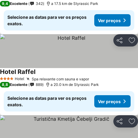
9,4
Excelente
342
a 17.5 km de Styrassic Park
Selecione as datas para ver os preços
Ver preços
exatos.
Partilhar
Ad
Hotel Raffel
Hotel
Spa relaxante com sauna e vapor
4 Estrelas
8,8
Excelente
889
a 20.0 km de Styrassic Park
Selecione as datas para ver os preços
Ver preços
exatos.
Partilhar
Ad