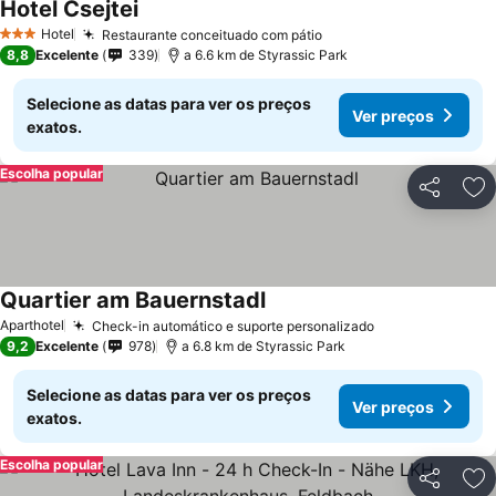
Hotel Csejtei
Hotel
Restaurante conceituado com pátio
3 Estrelas
8,8
Excelente
339
a 6.6 km de Styrassic Park
Selecione as datas para ver os preços
Ver preços
exatos.
Escolha popular
Partilhar
Ad
Quartier am Bauernstadl
Aparthotel
Check-in automático e suporte personalizado
9,2
Excelente
978
a 6.8 km de Styrassic Park
Selecione as datas para ver os preços
Ver preços
exatos.
Escolha popular
Partilhar
Ad