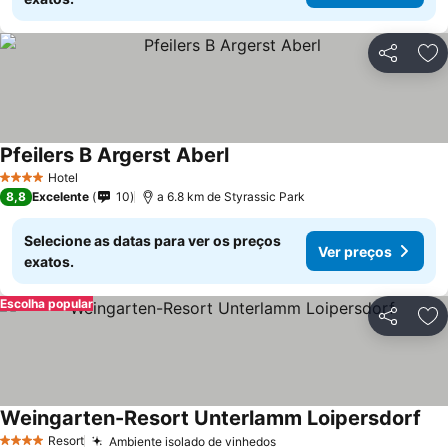
Partilhar
Ad
Pfeilers B Argerst Aberl
Hotel
4 Estrelas
8,8
Excelente
10
a 6.8 km de Styrassic Park
Selecione as datas para ver os preços
Ver preços
exatos.
Escolha popular
Partilhar
Ad
Weingarten-Resort Unterlamm Loipersdorf
Resort
Ambiente isolado de vinhedos
4 Estrelas