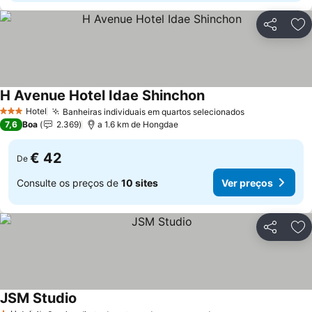
Partilhar
Ad
H Avenue Hotel Idae Shinchon
Ver preços
Hotel
Banheiras individuais em quartos selecionados
Ver preços
3 Estrelas
7,6
Boa
2.369
a 1.6 km de Hongdae
€ 42
De
Consulte os preços de
10 sites
Ver preços
Partilhar
Ad
JSM Studio
Ver preços