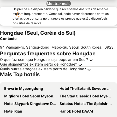
Mostrar mais
Os preços e a disponibilidade que recebemos dos sites de reserva
mudam frequentemente. Como tal, pode haver diferenças entre as
ofertas que consulta no trivago e os preços que estão disponíveis
nos sites de reserva.
Hongdae (Seul, Coréia do Sul)
Contacto
94 Wausan-ro, Sangsu-dong, Mapo-gu, Seoul, South Korea
,
0923
,
Perguntas frequentes sobre Hongdae
O que faz com que Hongdae seja popular em Seul?
Que alojamentos existem perto de Hongdae?
Quais outras atrações existem perto de Hongdae?
Mais Top hotéis
Ehwa in Myeongdong
Hotel The Botanik Sewoon Myeongdong
Migliore Hotel Seoul Myeongdong
The Stay Classic Hotel Myeongdong
Hotel Skypark Kingstown Dongdaemun
Sotetsu Hotels The Splaisir Seoul Myeongdong
Hotel Rian
Hanok Hotel DAAM