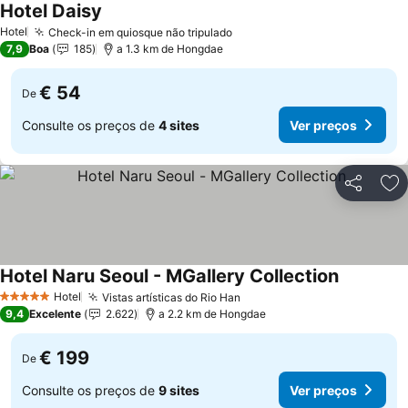
Hotel Daisy
Ver preços
Hotel
Check-in em quiosque não tripulado
Ver preços
7,9
Boa
185
a 1.3 km de Hongdae
€ 54
De
Consulte os preços de
4 sites
Ver preços
Partilhar
Ad
Hotel Naru Seoul - MGallery Collection
Ver preço
Hotel
Vistas artísticas do Rio Han
Ver preços
5 Estrelas
9,4
Excelente
2.622
a 2.2 km de Hongdae
€ 199
De
Consulte os preços de
9 sites
Ver preços