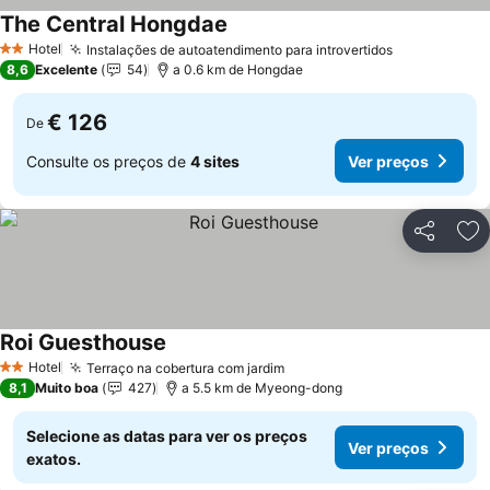
The Central Hongdae
Ver preços
Hotel
Instalações de autoatendimento para introvertidos
Ver preços
2 Estrelas
8,6
Excelente
54
a 0.6 km de Hongdae
€ 126
De
Consulte os preços de
4 sites
Ver preços
Partilhar
Ad
Roi Guesthouse
Ver preços
Hotel
Terraço na cobertura com jardim
Ver preços
2 Estrelas
8,1
Muito boa
427
a 5.5 km de Myeong-dong
Selecione as datas para ver os preços
Ver preços
exatos.