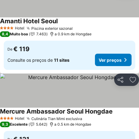
Amanti Hotel Seoul
Ver preços
Hotel
Piscina exterior sazonal
Ver preços
4 Estrelas
8,4
Muito boa
7.463
a 0.9 km de Hongdae
€ 119
De
Consulte os preços de
11 sites
Ver preços
Partilhar
Ad
Mercure Ambassador Seoul Hongdae
Ver preços
Hotel
Culinária Tian Mimi exclusiva
Ver preços
4 Estrelas
9,3
Excelente
5.642
a 0.5 km de Hongdae