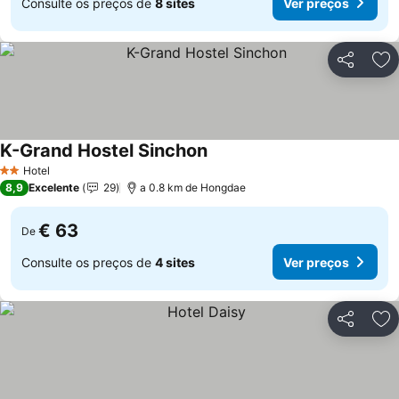
Consulte os preços de
8 sites
Ver preços
Partilhar
Ad
K-Grand Hostel Sinchon
Ver preços
Hotel
2 Estrelas
8,9
Excelente
29
a 0.8 km de Hongdae
€ 63
De
Consulte os preços de
4 sites
Ver preços
Partilhar
Ad