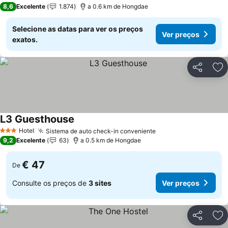
3 Estrelas
8,6
Excelente
1.874
a 0.6 km de Hongdae
Selecione as datas para ver os preços
Ver preços
exatos.
Partilhar
Ad
L3 Guesthouse
Ver preços
Hotel
Sistema de auto check-in conveniente
Ver preços
3 Estrelas
9,2
Excelente
63
a 0.5 km de Hongdae
€ 47
De
Consulte os preços de
3 sites
Ver preços
Partilhar
Ad