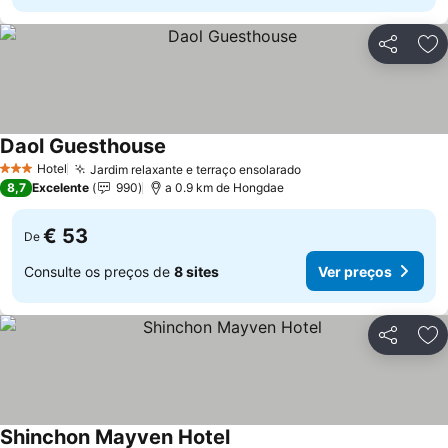
Partilhar
Ad
Daol Guesthouse
Ver preços
Hotel
Jardim relaxante e terraço ensolarado
Ver preços
3 Estrelas
8,7
Excelente
990
a 0.9 km de Hongdae
€ 53
De
Consulte os preços de
8 sites
Ver preços
Partilhar
Ad
Shinchon Mayven Hotel