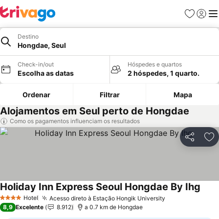
Favoritos
Iniciar
Me
Destino
Hongdae, Seul
Check-in/out
Hóspedes e quartos
Escolha as datas
2 hóspedes, 1 quarto.
Ordenar
Filtrar
Mapa
Alojamentos em Seul perto de Hongdae
Como os pagamentos influenciam os resultados
Partilhar
Ad
Holiday Inn Express Seoul Hongdae By Ihg
Ver 
Hotel
Acesso direto à Estação Hongik University
Ver preços
4 Estrelas
8,9
Excelente
8.912
a 0.7 km de Hongdae