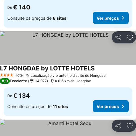
€ 140
De
Consulte os preços de
8 sites
Ver preços
Partilhar
Ad
L7 HONGDAE by LOTTE HOTELS
Ver preços
Hotel
Localização vibrante no distrito de Hongdae
Ver preços
4 Estrelas
8,9
Excelente
14.977
a 0.6 km de Hongdae
€ 134
De
Consulte os preços de
11 sites
Ver preços
Partilhar
Ad