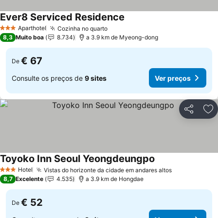
Ever8 Serviced Residence
Ver preços
Aparthotel
Cozinha no quarto
Ver preços
3 Estrelas
8,3
Muito boa
8.734
a 3.9 km de Myeong-dong
€ 67
De
Consulte os preços de
9 sites
Ver preços
Partilhar
Ad
Toyoko Inn Seoul Yeongdeungpo
Ver preços
Hotel
Vistas do horizonte da cidade em andares altos
Ver preços
3 Estrelas
8,7
Excelente
4.535
a 3.9 km de Hongdae
€ 52
De