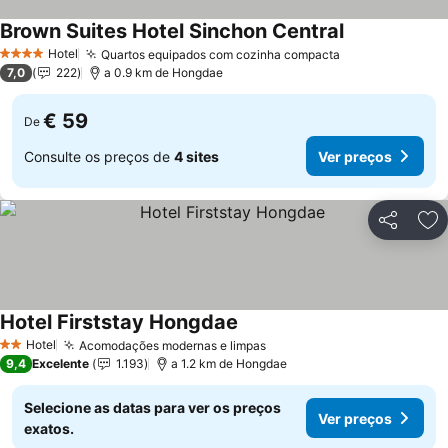
Brown Suites Hotel Sinchon Central
Ver preços
Hotel
Quartos equipados com cozinha compacta
Ver preços
4 Estrelas
7,0
222
a 0.9 km de Hongdae
€ 59
De
Consulte os preços de
4 sites
Ver preços
Partilhar
Ad
Hotel Firststay Hongdae
Ver preços
Hotel
Acomodações modernas e limpas
Ver preços
2 Estrelas
9,4
Excelente
1.193
a 1.2 km de Hongdae
Selecione as datas para ver os preços
Ver preços
exatos.