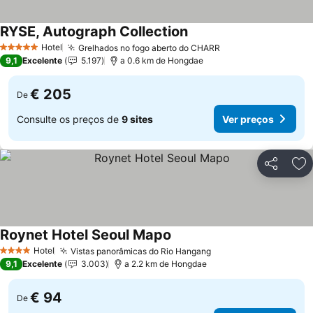
RYSE, Autograph Collection
Ver preços
Hotel
Grelhados no fogo aberto do CHARR
Ver preços
5 Estrelas
9,1
Excelente
5.197
a 0.6 km de Hongdae
€ 205
De
Consulte os preços de
9 sites
Ver preços
Partilhar
Ad
Roynet Hotel Seoul Mapo
Ver preços
Hotel
Vistas panorâmicas do Rio Hangang
Ver preços
4 Estrelas
9,1
Excelente
3.003
a 2.2 km de Hongdae
€ 94
De