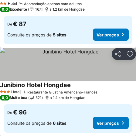
Ver preços
Hotel
Acomodação apenas para adultos
Ver preços
2 Estrelas
9,0
Excelente
167
a 1.2 km de Hongdae
€ 87
De
Consulte os preços de
5 sites
Ver preços
Partilhar
Ad
Junibino Hotel Hongdae
Ver preços
Hotel
Restaurante Gjustina Americano-Francês
Ver preços
3 Estrelas
8,0
Muito boa
521
a 1.4 km de Hongdae
€ 96
De
Consulte os preços de
6 sites
Ver preços