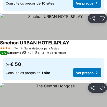
Consulte os preços de
10 sites
Ver preços
Partilhar
Ad
Sinchon URBAN HOTEL&PLAY
Ver preços
Hotel
Salas de jogos para festas
Ver preços
4 Estrelas
9,0
Excelente
40
a 1.3 km de Hongdae
€ 50
De
Consulte os preços de
1 site
Ver preços
Partilhar
Ad