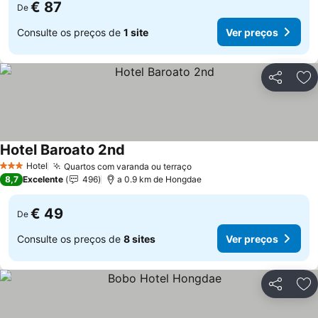
€ 87
De
Consulte os preços de
1 site
Ver preços
Partilhar
Ad
Hotel Baroato 2nd
Ver preços
Hotel
Quartos com varanda ou terraço
Ver preços
3 Estrelas
8,7
Excelente
496
a 0.9 km de Hongdae
€ 49
De
Consulte os preços de
8 sites
Ver preços
Partilhar
Ad