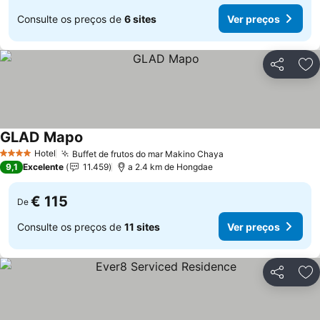
Consulte os preços de
6 sites
Ver preços
Partilhar
Ad
GLAD Mapo
Ver preços
Hotel
Buffet de frutos do mar Makino Chaya
Ver preços
4 Estrelas
9,1
Excelente
11.459
a 2.4 km de Hongdae
€ 115
De
Consulte os preços de
11 sites
Ver preços
Partilhar
Ad