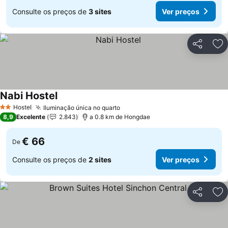
Consulte os preços de
3 sites
Ver preços
Partilhar
Ad
Nabi Hostel
Ver preços
Hostel
Iluminação única no quarto
Ver preços
2 Estrelas
8,9
Excelente
2.843
a 0.8 km de Hongdae
€ 66
De
Consulte os preços de
2 sites
Ver preços
Partilhar
Ad