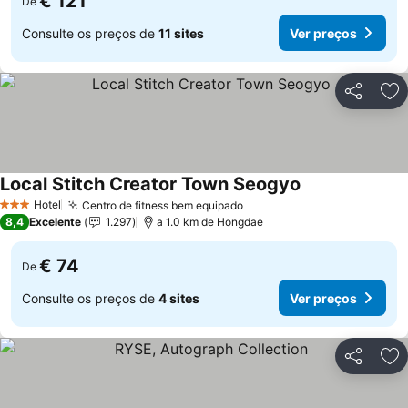
€ 121
De
Consulte os preços de
11 sites
Ver preços
Partilhar
Ad
Local Stitch Creator Town Seogyo
Ver preços
Hotel
Centro de fitness bem equipado
Ver preços
3 Estrelas
8,4
Excelente
1.297
a 1.0 km de Hongdae
€ 74
De
Consulte os preços de
4 sites
Ver preços
Partilhar
Ad