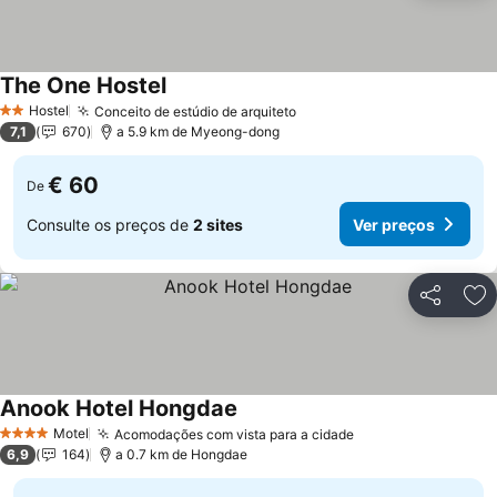
The One Hostel
Ver preços
Hostel
Conceito de estúdio de arquiteto
Ver preços
2 Estrelas
7,1
670
a 5.9 km de Myeong-dong
€ 60
De
Consulte os preços de
2 sites
Ver preços
Partilhar
Ad
Anook Hotel Hongdae
Ver preços
Motel
Acomodações com vista para a cidade
Ver preços
4 Estrelas
6,9
164
a 0.7 km de Hongdae