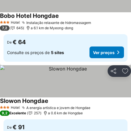
Bobo Hotel Hongdae
Ver preços
Hotel
Instalação relaxante de hidromassagem
Ver preços
3 Estrelas
7,2
645
a 6.1 km de Myeong-dong
€ 64
De
Consulte os preços de
5 sites
Ver preços
Partilhar
Ad
Slowon Hongdae
Ver preços
Hotel
A energia artística e jovem de Hongdae
Ver preços
3 Estrelas
9,2
Excelente
257
a 0.6 km de Hongdae
€ 91
De