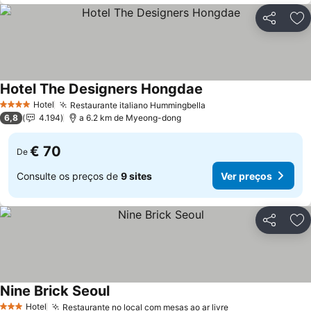
Partilhar
Ad
Hotel The Designers Hongdae
Ver preços
Hotel
Restaurante italiano Hummingbella
Ver preços
4 Estrelas
6,8
4.194
a 6.2 km de Myeong-dong
€ 70
De
Consulte os preços de
9 sites
Ver preços
Partilhar
Ad
Nine Brick Seoul
Ver preços
Hotel
Restaurante no local com mesas ao ar livre
Ver preços