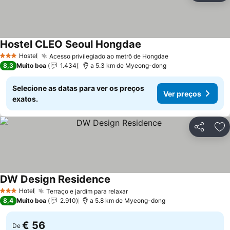
Hostel CLEO Seoul Hongdae
Ver preços
Hostel
Acesso privilegiado ao metrô de Hongdae
Ver preços
3 Estrelas
8,3
Muito boa
1.434
a 5.3 km de Myeong-dong
Selecione as datas para ver os preços
Ver preços
exatos.
Partilhar
Ad
DW Design Residence
Ver preços
Hotel
Terraço e jardim para relaxar
Ver preços
3 Estrelas
8,4
Muito boa
2.910
a 5.8 km de Myeong-dong
€ 56
De