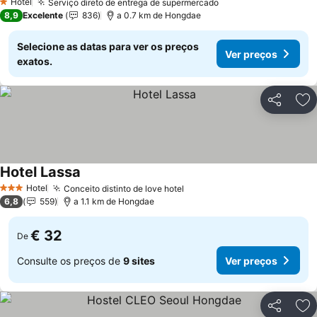
Hotel
Serviço direto de entrega de supermercado
Ver preços
1 Estrelas
8,9
Excelente
836
a 0.7 km de Hongdae
Selecione as datas para ver os preços
Ver preços
exatos.
Partilhar
Ad
Hotel Lassa
Ver preços
Hotel
Conceito distinto de love hotel
Ver preços
3 Estrelas
6,8
559
a 1.1 km de Hongdae
€ 32
De
Consulte os preços de
9 sites
Ver preços
Partilhar
Ad