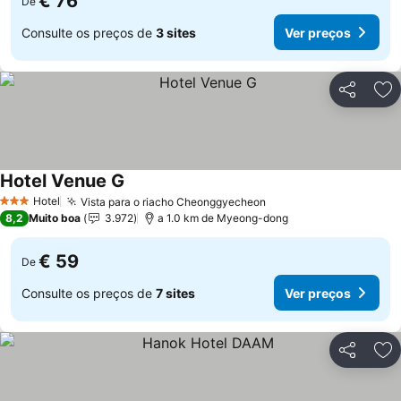
€ 76
De
Consulte os preços de
3 sites
Ver preços
Partilhar
Ad
Hotel Venue G
Ver preços
Hotel
Vista para o riacho Cheonggyecheon
Ver preços
3 Estrelas
8,2
Muito boa
3.972
a 1.0 km de Myeong-dong
€ 59
De
Consulte os preços de
7 sites
Ver preços
Partilhar
Ad