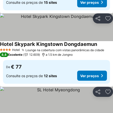
Consulte os preços de
15 sites
Ver preços
Partilhar
Ad
Hotel Skypark Kingstown Dongdaemun
Ver pre
Hotel
Lounge na cobertura com vistas panorâmicas da cidade
Ver 
4 Estrelas
8,8
Excelente
12.609
a 1.5 km de Jongno
€ 77
De
Consulte os preços de
12 sites
Ver preços
Partilhar
Ad