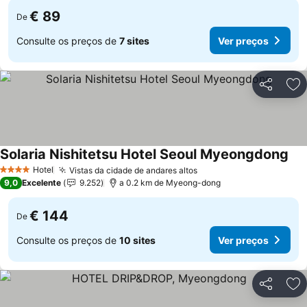
€ 89
De
Consulte os preços de
7 sites
Ver preços
Partilhar
Ad
Solaria Nishitetsu Hotel Seoul Myeongdong
Ver
Hotel
Vistas da cidade de andares altos
Ver preços
4 Estrelas
9,0
Excelente
9.252
a 0.2 km de Myeong-dong
€ 144
De
Consulte os preços de
10 sites
Ver preços
Partilhar
Ad