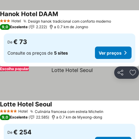
Hanok Hotel DAAM
Ver preços
Hotel
Design hanok tradicional com conforto moderno
Ver preços
3 Estrelas
9,0
Excelente
2.222
a 0.7 km de Jongno
€ 73
De
Consulte os preços de
5 sites
Ver preços
Escolha popular
Partilhar
Ad
Lotte Hotel Seoul
Ver preços
Hotel
Culinária francesa com estrela Michelin
Ver preços
5 Estrelas
9,0
Excelente
22.585
a 0.7 km de Myeong-dong
€ 254
De