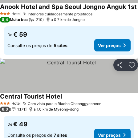
Anook Hotel and Spa Seoul Jongno Anguk 1st
Hotel
Interiores cuidadosamente projetados
Ver preços
3 Estrelas
8,4
Muito boa
210
a 0.7 km de Jongno
€ 59
De
Consulte os preços de
5 sites
Ver preços
Partilhar
Ad
Central Tourist Hotel
Ver preços
Hotel
Com vista para o Riacho Cheonggyecheon
Ver preços
3 Estrelas
6,3
1.171
a 1.0 km de Myeong-dong
€ 49
De
Consulte os preços de
7 sites
Ver preços