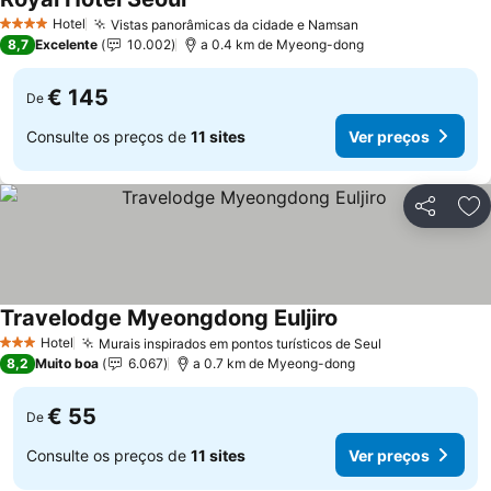
Ver preços
Hotel
Vistas panorâmicas da cidade e Namsan
Ver preços
4 Estrelas
8,7
Excelente
10.002
a 0.4 km de Myeong-dong
€ 145
De
Consulte os preços de
11 sites
Ver preços
Partilhar
Ad
Travelodge Myeongdong Euljiro
Ver preços
Hotel
Murais inspirados em pontos turísticos de Seul
Ver preços
3 Estrelas
8,2
Muito boa
6.067
a 0.7 km de Myeong-dong
€ 55
De
Consulte os preços de
11 sites
Ver preços