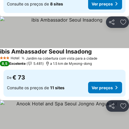
Consulte os preços de
8 sites
Ver preços
Partilhar
Ad
ibis Ambassador Seoul Insadong
Ver preços
Hotel
Jardim na cobertura com vista para a cidade
Ver preços
3 Estrelas
8,5
Excelente
5.481
a 1.5 km de Myeong-dong
€ 73
De
Consulte os preços de
11 sites
Ver preços
Partilhar
Ad