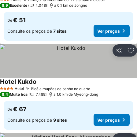
Ver preços
3 Estrelas
8,9
Excelente
4.048
a 0.1 km de Jongno
€ 51
De
Consulte os preços de
7 sites
Ver preços
Partilhar
Ad
Hotel Kukdo
Ver preços
Hotel
Bidê e roupões de banho no quarto
Ver preços
4 Estrelas
8,4
Muito boa
7.489
a 1.0 km de Myeong-dong
€ 67
De
Consulte os preços de
9 sites
Ver preços