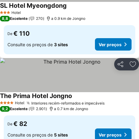
SL Hotel Myeongdong
Ver preços
Hotel
3 Estrelas
8,8
Excelente
270
a 0.9 km de Jongno
€ 110
De
Consulte os preços de
3 sites
Ver preços
Partilhar
Ad
The Prima Hotel Jongno
Ver preços
Hotel
Interiores recém-reformados e impecáveis
Ver preços
4 Estrelas
9,2
Excelente
2.901
a 0.7 km de Jongno
€ 82
De
Consulte os preços de
5 sites
Ver preços