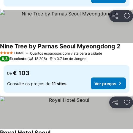
Partilhar
Ad
Nine Tree by Parnas Seoul Myeongdong 2
Ver p
Hotel
Quartos espaçosos com vista para a cidade
Ver preços
4 Estrelas
8,8
Excelente
18.208
a 0.7 km de Jongno
€ 103
De
Consulte os preços de
11 sites
Ver preços
Partilhar
Ad
Royal Hotel Seoul