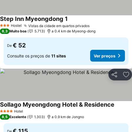
Step Inn Myeongdong 1
Ver preços
Hostel
Vistas da cidade em quartos privados
Ver preços
3 Estrelas
8,3
Muito boa
5.713
a 0.4 km de Myeong-dong
€ 52
De
Consulte os preços de
11 sites
Ver preços
Partilhar
Ad
Sollago Myeongdong Hotel & Residence
Ver pre
Hotel
4 Estrelas
8,5
Excelente
1.303
a 0.9 km de Jongno
€ 115
De