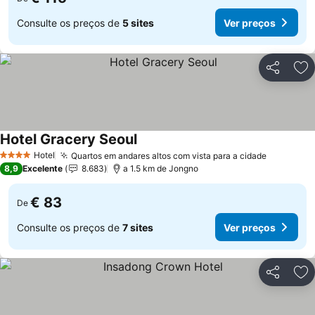
Consulte os preços de
5 sites
Ver preços
Partilhar
Ad
Hotel Gracery Seoul
Ver preços
Hotel
Quartos em andares altos com vista para a cidade
Ver preç
4 Estrelas
8,9
Excelente
8.683
a 1.5 km de Jongno
€ 83
De
Consulte os preços de
7 sites
Ver preços
Partilhar
Ad