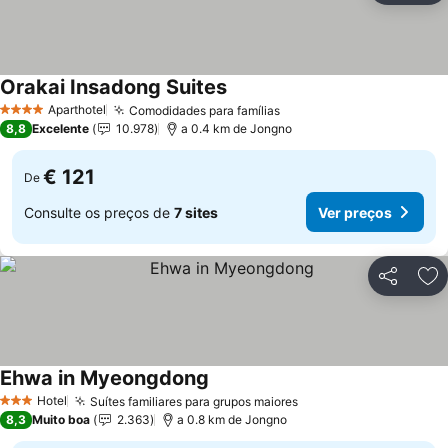
Orakai Insadong Suites
Ver preços
Aparthotel
Comodidades para famílias
Ver preços
4 Estrelas
8,8
Excelente
10.978
a 0.4 km de Jongno
€ 121
De
Consulte os preços de
7 sites
Ver preços
Partilhar
Ad
Ehwa in Myeongdong
Ver preços
Hotel
Suítes familiares para grupos maiores
Ver preços
3 Estrelas
8,3
Muito boa
2.363
a 0.8 km de Jongno