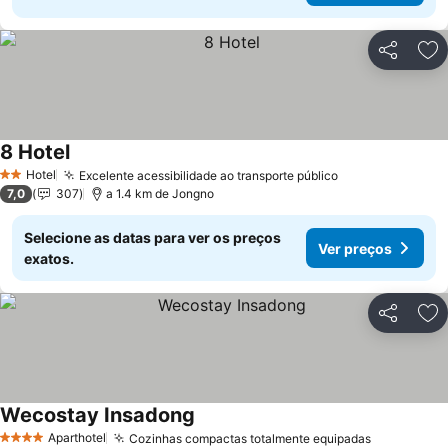
Partilhar
Ad
8 Hotel
Ver preços
Hotel
Excelente acessibilidade ao transporte público
Ver preços
2 Estrelas
7,0
307
a 1.4 km de Jongno
Selecione as datas para ver os preços
Ver preços
exatos.
Partilhar
Ad
Wecostay Insadong
Ver preços
Aparthotel
Cozinhas compactas totalmente equipadas
Ver preço
4 Estrelas