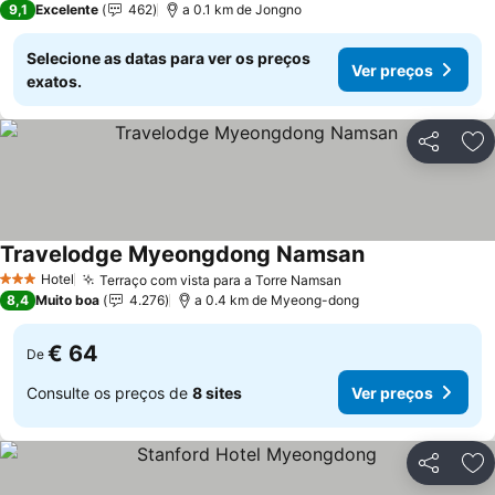
9,1
Excelente
462
a 0.1 km de Jongno
Selecione as datas para ver os preços
Ver preços
exatos.
Partilhar
Ad
Travelodge Myeongdong Namsan
Ver preços
Hotel
Terraço com vista para a Torre Namsan
Ver preços
3 Estrelas
8,4
Muito boa
4.276
a 0.4 km de Myeong-dong
€ 64
De
Consulte os preços de
8 sites
Ver preços
Partilhar
Ad