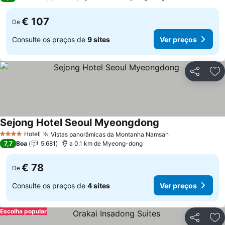
€ 107
De
Consulte os preços de
9 sites
Ver preços
Partilhar
Ad
Sejong Hotel Seoul Myeongdong
Ver preços
Hotel
Vistas panorâmicas da Montanha Namsan
Ver preços
4 Estrelas
7,7
Boa
5.681
a 0.1 km de Myeong-dong
€ 78
De
Consulte os preços de
4 sites
Ver preços
Escolha popular
Partilhar
Ad