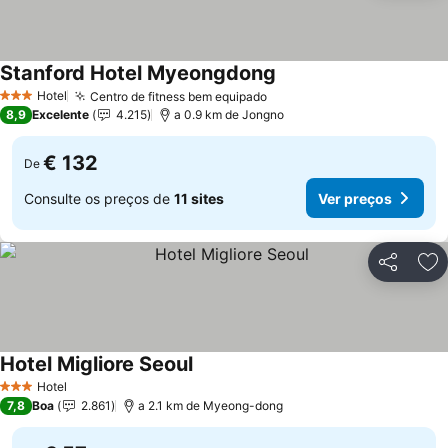
Stanford Hotel Myeongdong
Ver preços
Hotel
Centro de fitness bem equipado
Ver preços
3 Estrelas
8,9
Excelente
4.215
a 0.9 km de Jongno
€ 132
De
Consulte os preços de
11 sites
Ver preços
Partilhar
Ad
Hotel Migliore Seoul
Ver preços
Hotel
3 Estrelas
7,8
Boa
2.861
a 2.1 km de Myeong-dong