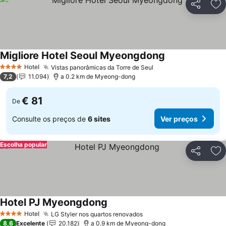
Partilhar
Ad
Migliore Hotel Seoul Myeongdong
Ver preços
Hotel
Vistas panorâmicas da Torre de Seul
Ver preços
4 Estrelas
7,2
11.094
a 0.2 km de Myeong-dong
€ 81
De
Consulte os preços de
6 sites
Ver preços
Escolha popular
Partilhar
Ad
Hotel PJ Myeongdong
Ver preços
Hotel
LG Styler nos quartos renovados
Ver preços
4 Estrelas
8,6
Excelente
20.182
a 0.9 km de Myeong-dong