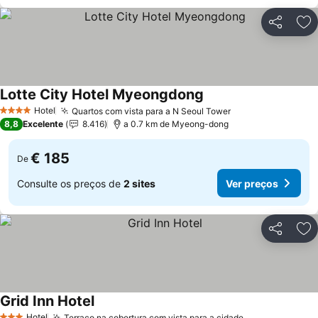
Partilhar
Ad
Lotte City Hotel Myeongdong
Ver preços
Hotel
Quartos com vista para a N Seoul Tower
Ver preços
4 Estrelas
8,8
Excelente
8.416
a 0.7 km de Myeong-dong
€ 185
De
Consulte os preços de
2 sites
Ver preços
Partilhar
Ad
Grid Inn Hotel
Ver preços
Hotel
Terraço na cobertura com vista para a cidade