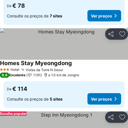
€ 78
De
Consulte os preços de
7 sites
Ver preços
Partilhar
Ad
Homes Stay Myeongdong
Ver preços
Hotel
Vistas da Torre N Seoul
Ver preços
3 Estrelas
8,6
Excelente
1.191
a 1.0 km de Jongno
€ 114
De
Consulte os preços de
5 sites
Ver preços
Escolha popular
Partilhar
Ad