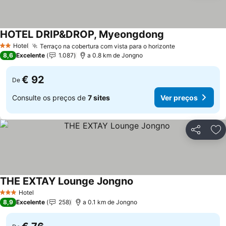
HOTEL DRIP&DROP, Myeongdong
Ver preços
Hotel
Terraço na cobertura com vista para o horizonte
Ver preços
2 Estrelas
8,6
Excelente
1.087
a 0.8 km de Jongno
€ 92
De
Consulte os preços de
7 sites
Ver preços
Partilhar
Ad
THE EXTAY Lounge Jongno
Ver preços
Hotel
3 Estrelas
8,9
Excelente
258
a 0.1 km de Jongno