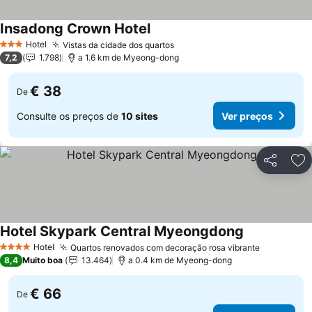
Insadong Crown Hotel
Ver preços
Hotel
Vistas da cidade dos quartos
Ver preços
3 Estrelas
7,2
1.798
a 1.6 km de Myeong-dong
€ 38
De
Consulte os preços de
10 sites
Ver preços
Partilhar
Ad
Hotel Skypark Central Myeongdong
Ver preços
Hotel
Quartos renovados com decoração rosa vibrante
Ver preço
4 Estrelas
8,4
Muito boa
13.464
a 0.4 km de Myeong-dong
€ 66
De