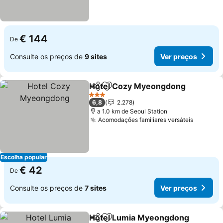
€ 144
De
Consulte os preços de
9 sites
Ver preços
Hotel Cozy Myeongdong
Partilhar
Adicionar aos favoritos
3 Estrelas
6,8
2.278
a 1.0 km de Seoul Station
Acomodações familiares versáteis
Escolha popular
€ 42
De
Consulte os preços de
7 sites
Ver preços
Hotel Lumia Myeongdong
Partilhar
Adicionar aos favoritos