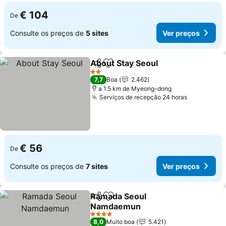
€ 104
De
Consulte os preços de
5 sites
Ver preços
About Stay Seoul
Partilhar
Adicionar aos favoritos
2 Estrelas
7,7
Boa
2.462
a 1.5 km de Myeong-dong
Serviços de recepção 24 horas
€ 56
De
Consulte os preços de
7 sites
Ver preços
Ramada Seoul
Partilhar
Adicionar aos favoritos
Namdaemun
4 Estrelas
8,0
Muito boa
5.421