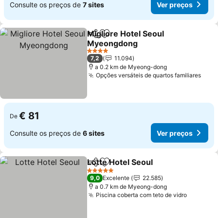
Consulte os preços de
7 sites
Ver preços
Migliore Hotel Seoul
Partilhar
Adicionar aos favoritos
Myeongdong
4 Estrelas
7,2
11.094
a 0.2 km de Myeong-dong
Opções versáteis de quartos familiares
€ 81
De
Consulte os preços de
6 sites
Ver preços
Lotte Hotel Seoul
Partilhar
Adicionar aos favoritos
5 Estrelas
9,0
Excelente
22.585
a 0.7 km de Myeong-dong
Piscina coberta com teto de vidro