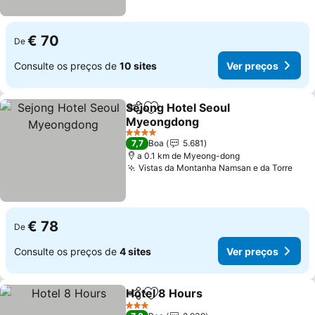
€ 70
De
Consulte os preços de
10 sites
Ver preços
Sejong Hotel Seoul
Partilhar
Adicionar aos favoritos
Myeongdong
4 Estrelas
7,7
Boa
5.681
a 0.1 km de Myeong-dong
Vistas da Montanha Namsan e da Torre
€ 78
De
Consulte os preços de
4 sites
Ver preços
Hotel 8 Hours
Partilhar
Adicionar aos favoritos
3 Estrelas