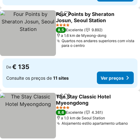
Four Points by Sheraton
Partilhar
Adicionar aos favoritos
Josun, Seoul Station
4 Estrelas
8,5
Excelente
9.892
a 1.6 km de Myeong-dong
Quartos nos andares superiores com vista
para o centro
€ 135
De
Consulte os preços de
11 sites
Ver preços
The Stay Classic Hotel
Partilhar
Adicionar aos favoritos
Myeongdong
4 Estrelas
8,6
Excelente
4.361
a 1.0 km de Seoul Station
Alojamento estilo apartamento urbano