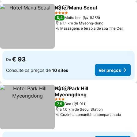
Hotel Manu Seoul
Partilhar
Adicionar aos favoritos
4 Estrelas
8,4
Muito boa
5.186
a 1.1 km de Myeong-dong
Massagens e terapia de spa The Cell
€ 93
De
Consulte os preços de
10 sites
Ver preços
Hotel Park Hill
Partilhar
Adicionar aos favoritos
Myeongdong
3 Estrelas
7,5
Boa
911
a 1.0 km de Seoul Station
Cozinha comunitária compartilhada