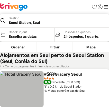
Favoritos
Iniciar
Me
Destino
Seoul Station, Seul
Check-in/out
Hóspedes e quartos
Escolha as datas
2 hóspedes, 1 quarto.
Ordenar
Filtrar
Mapa
Alojamentos em Seul perto de Seoul Station
(Seul, Coréia do Sul)
Como os pagamentos influenciam os resultados
Hotel Gracery Seoul
Partilhar
Adicionar aos favoritos
4 Estrelas
8,9
Excelente
8.683
a 0.9 km de Seoul Station
Vistas panorâmicas de Seul