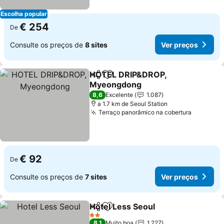
Escolha popular
€ 254
De
Consulte os preços de
8 sites
Ver preços
HOTEL DRIP&DROP,
Partilhar
Adicionar aos favoritos
Myeongdong
8,6
Excelente
1.087
a 1.7 km de Seoul Station
Terraço panorâmico na cobertura
€ 92
De
Consulte os preços de
7 sites
Ver preços
Hotel Less Seoul
Partilhar
Adicionar aos favoritos
2 Estrelas
8,1
Muito boa
1.227