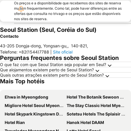
Os preços e a disponibilidade que recebemos dos sites de reserva
mudam frequentemente. Como tal, pode haver diferenças entre as
ofertas que consulta no trivago e os preços que estão disponíveis
nos sites de reserva.
Seoul Station (Seul, Coréia do Sul)
Contacto
43-205 Dongja-dong, Yongsan-gu,
,
140-821
,
Telefone
:
+82(1544)7788
|
Site oficial
Perguntas frequentes sobre Seoul Station
O que faz com que Seoul Station seja popular em Seul?
Que alojamentos existem perto de Seoul Station?
Quais outras atrações existem perto de Seoul Station?
Mais Top hotéis
Ehwa in Myeongdong
Hotel The Botanik Sewoon Myeongdong
Migliore Hotel Seoul Myeongdong
The Stay Classic Hotel Myeongdong
Hotel Skypark Kingstown Dongdaemun
Sotetsu Hotels The Splaisir Seoul Myeongdong
Hotel Rian
Hanok Hotel DAAM
Travelodge Myeongdong Namsan
Lotte Hotel Seoul