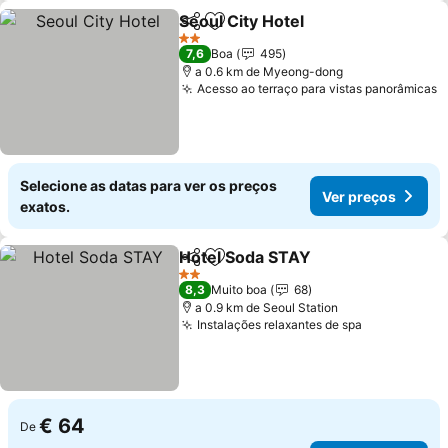
Seoul City Hotel
Partilhar
Adicionar aos favoritos
2 Estrelas
7,6
Boa
495
a 0.6 km de Myeong-dong
Acesso ao terraço para vistas panorâmicas
Selecione as datas para ver os preços
Ver preços
exatos.
Hotel Soda STAY
Partilhar
Adicionar aos favoritos
2 Estrelas
8,3
Muito boa
68
a 0.9 km de Seoul Station
Instalações relaxantes de spa
€ 64
De