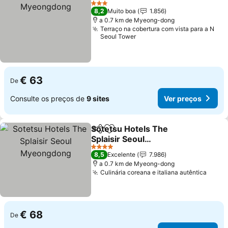
3 Estrelas
8,2
Muito boa
1.856
a 0.7 km de Myeong-dong
Terraço na cobertura com vista para a N
Seoul Tower
€ 63
De
Consulte os preços de
9 sites
Ver preços
Sotetsu Hotels The
Partilhar
Adicionar aos favoritos
Splaisir Seoul
Myeongdong
4 Estrelas
8,5
Excelente
7.986
a 0.7 km de Myeong-dong
Culinária coreana e italiana autêntica
€ 68
De