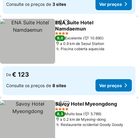
Consulte os preços de
3 sites
Ver preços
ENA Suite Hotel
Partilhar
Adicionar aos favoritos
Namdaemun
4 Estrelas
9,0
Excelente
10.690
a 0.9 km de Seoul Station
Piscina coberta aquecida
€ 123
De
Consulte os preços de
8 sites
Ver preços
Savoy Hotel Myeongdong
Partilhar
Adicionar aos favoritos
4 Estrelas
8,3
Muito boa
5.786
a 0.2 km de Myeong-dong
Restaurante ocidental Goody Goody