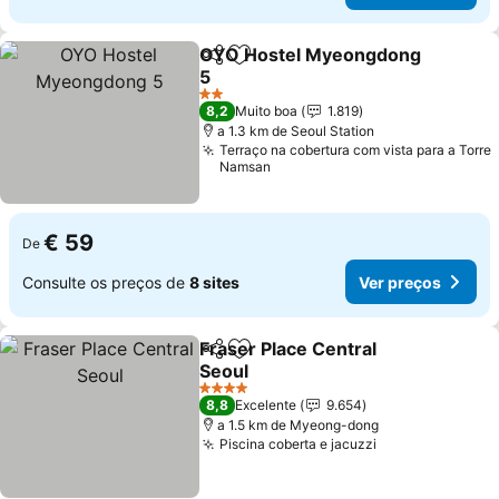
OYO Hostel Myeongdong
Partilhar
Adicionar aos favoritos
5
2 Estrelas
8,2
Muito boa
1.819
a 1.3 km de Seoul Station
Terraço na cobertura com vista para a Torre
Namsan
€ 59
De
Consulte os preços de
8 sites
Ver preços
Fraser Place Central
Partilhar
Adicionar aos favoritos
Seoul
4 Estrelas
8,8
Excelente
9.654
a 1.5 km de Myeong-dong
Piscina coberta e jacuzzi