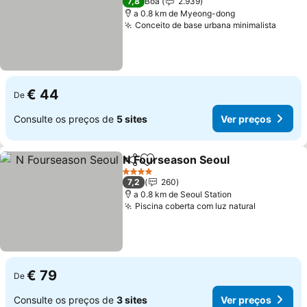
7,8
Boa
2.939
a 0.8 km de Myeong-dong
Conceito de base urbana minimalista
€ 44
De
Consulte os preços de
5 sites
Ver preços
N Fourseason Seoul
Partilhar
Adicionar aos favoritos
4 Estrelas
7,2
260
a 0.8 km de Seoul Station
Piscina coberta com luz natural
€ 79
De
Consulte os preços de
3 sites
Ver preços