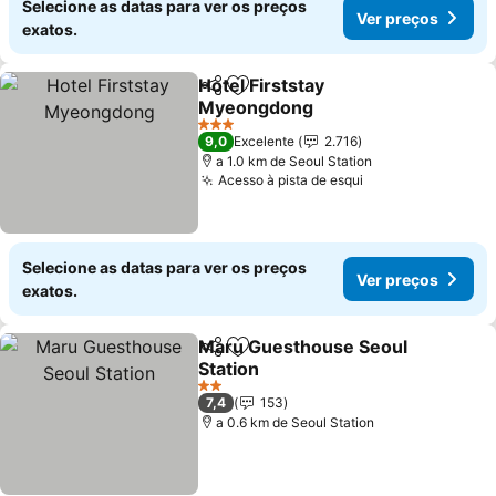
Selecione as datas para ver os preços
Ver preços
exatos.
Hotel Firststay
Partilhar
Adicionar aos favoritos
Myeongdong
3 Estrelas
9,0
Excelente
2.716
a 1.0 km de Seoul Station
Acesso à pista de esqui
Selecione as datas para ver os preços
Ver preços
exatos.
Maru Guesthouse Seoul
Partilhar
Adicionar aos favoritos
Station
2 Estrelas
7,4
153
a 0.6 km de Seoul Station