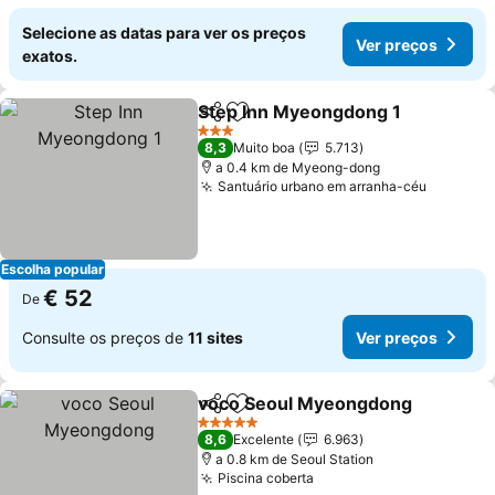
Selecione as datas para ver os preços
Ver preços
exatos.
Step Inn Myeongdong 1
Partilhar
Adicionar aos favoritos
3 Estrelas
8,3
Muito boa
5.713
a 0.4 km de Myeong-dong
Santuário urbano em arranha-céu
Escolha popular
€ 52
De
Consulte os preços de
11 sites
Ver preços
voco Seoul Myeongdong
Partilhar
Adicionar aos favoritos
5 Estrelas
8,6
Excelente
6.963
a 0.8 km de Seoul Station
Piscina coberta