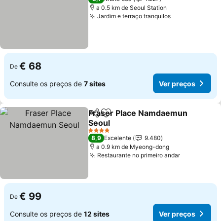
a 0.5 km de Seoul Station
Jardim e terraço tranquilos
€ 68
De
Consulte os preços de
7 sites
Ver preços
Fraser Place Namdaemun
Partilhar
Adicionar aos favoritos
Seoul
4 Estrelas
8,9
Excelente
9.480
a 0.9 km de Myeong-dong
Restaurante no primeiro andar
€ 99
De
Consulte os preços de
12 sites
Ver preços