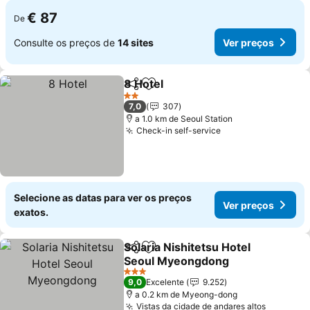
€ 87
De
Consulte os preços de
14 sites
Ver preços
8 Hotel
Partilhar
Adicionar aos favoritos
2 Estrelas
7,0
307
a 1.0 km de Seoul Station
Check-in self-service
Selecione as datas para ver os preços
Ver preços
exatos.
Solaria Nishitetsu Hotel
Partilhar
Adicionar aos favoritos
Seoul Myeongdong
3 Estrelas
9,0
Excelente
9.252
a 0.2 km de Myeong-dong
Vistas da cidade de andares altos