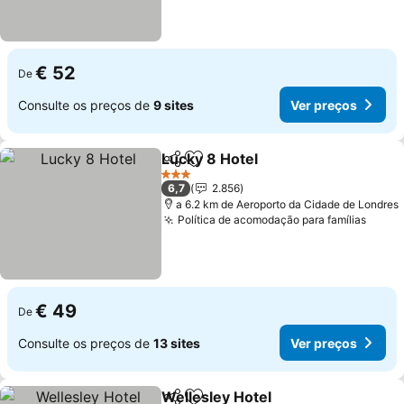
€ 52
De
Consulte os preços de
9 sites
Ver preços
Lucky 8 Hotel
Partilhar
Adicionar aos favoritos
Ver preços
3 Estrelas
6,7
2.856
a 6.2 km de Aeroporto da Cidade de Londres
Política de acomodação para famílias
Ver p
€ 49
De
Consulte os preços de
13 sites
Ver preços
Wellesley Hotel