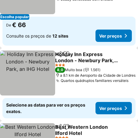
Ver preços
Escolha popular
€ 66
De
Consulte os preços de
12 sites
Ver preços
Holiday Inn Express
Partilhar
Adicionar aos favoritos
London - Newbury Park,
an IHG Hotel
Ver preços
3 Estrelas
8,0
Muito boa
1.561
a 8.1 km de Aeroporto da Cidade de Londres
Quartos quádruplos familiares versáteis
Ver
Selecione as datas para ver os preços
Ver preços
exatos.
Best Western London
Partilhar
Adicionar aos favoritos
Ilford Hotel