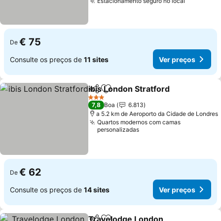
Estacionamento seguro no local
Ver preço
€ 75
De
Consulte os preços de
11 sites
Ver preços
ibis London Stratford
Partilhar
Adicionar aos favoritos
Ver 
3 Estrelas
7,8
Boa
6.813
a 5.2 km de Aeroporto da Cidade de Londres
Quartos modernos com camas
personalizadas
€ 62
De
Consulte os preços de
14 sites
Ver preços
Travelodge London