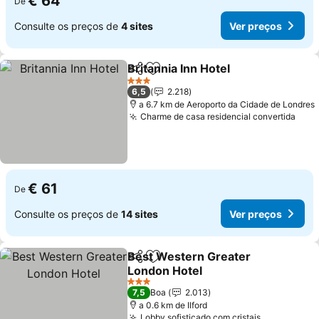
€ 64
De
Consulte os preços de
4 sites
Ver preços
Britannia Inn Hotel
Partilhar
Adicionar aos favoritos
Ver pre
3 Estrelas
6,5
2.218
a 6.7 km de Aeroporto da Cidade de Londres
Charme de casa residencial convertida
Ver 
€ 61
De
Consulte os preços de
14 sites
Ver preços
Best Western Greater
Partilhar
Adicionar aos favoritos
London Hotel
Ver preços
3 Estrelas
7,5
Boa
2.013
a 0.6 km de Ilford
Lobby sofisticado com cristais