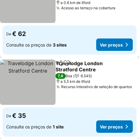
a 0.6 km de Ilford
Acesso ao terraço na cobertura
Ver preço
€ 62
De
Consulte os preços de
3 sites
Ver preços
Travelodge London
Partilhar
Adicionar aos favoritos
Stratford Centre
Ver preços
7,8
Boa
6.545
a 5.5 km de Ilford
Recurso interativo de seleção de quartos
Ve
€ 35
De
Consulte os preços de
1 site
Ver preços