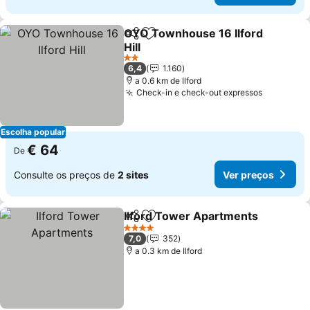
OYO Townhouse 16 Ilford
Partilhar
Adicionar aos favoritos
Hill
Ver preços
2 Estrelas
6,4
1.160
a 0.6 km de Ilford
Check-in e check-out expressos
Ver preç
Escolha popular
€ 64
De
Consulte os preços de
2 sites
Ver preços
Ilford Tower Apartments
Partilhar
Adicionar aos favoritos
V
4 Estrelas
7,0
352
a 0.3 km de Ilford