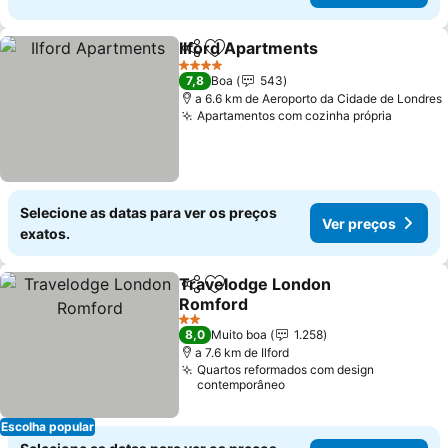
Ilford Apartments
Partilhar
Adicionar aos favoritos
Ver preç
4 Estrelas
7,8
Boa
543
a 6.6 km de Aeroporto da Cidade de Londres
Apartamentos com cozinha própria
Ver pr
Selecione as datas para ver os preços
Ver preços
exatos.
Travelodge London
Partilhar
Adicionar aos favoritos
Romford
Ver preços
2 Estrelas
8,0
Muito boa
1.258
a 7.6 km de Ilford
Quartos reformados com design
contemporâneo
Escolha popular