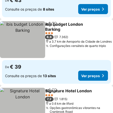
€ 43
De
Consulte os preços de
8 sites
Ver preços
ibis budget London
Partilhar
Adicionar aos favoritos
Barking
Ver preços
3 Estrelas
6,6
7.362
a 3.7 km de Aeroporto da Cidade de Londres
Configurações versáteis de quarto triplo
Ver
€ 39
De
Consulte os preços de
13 sites
Ver preços
Signature Hotel London
Partilhar
Adicionar aos favoritos
Ve
3 Estrelas
7,2
1.815
a 0.6 km de Ilford
Opções gastronômicas vibrantes na
Cranbrook Road