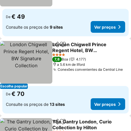
€ 49
De
Consulte os preços de
9 sites
Ver preços
London Chigwell Prince
Partilhar
Adicionar aos favoritos
Regent Hotel, BW
Signature Collection
Ver preços
4 Estrelas
7,8
Boa
4.177
a 5.6 km de Ilford
Conexões convenientes da Central Line
Ver
Escolha popular
€ 70
De
Consulte os preços de
13 sites
Ver preços
The Gantry London, Curio
Partilhar
Adicionar aos favoritos
Collection by Hilton