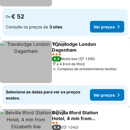
€ 52
De
Consulte os preços de
3 sites
Ver preços
Travelodge London
Partilhar
Adicionar aos favoritos
Dagenham
Ver preços
3 Estrelas
8,3
Muito boa
1.595
a 4.8 km de Ilford
Complexo de entretenimento familiar
Ver p
Selecione as datas para ver os preços
Ver preços
exatos.
Belvilla Ilford Station
Partilhar
Adicionar aos favoritos
Hotel, 4 min from
Elizabeth line
Ver preços
2 Estrelas
6,4
1.042