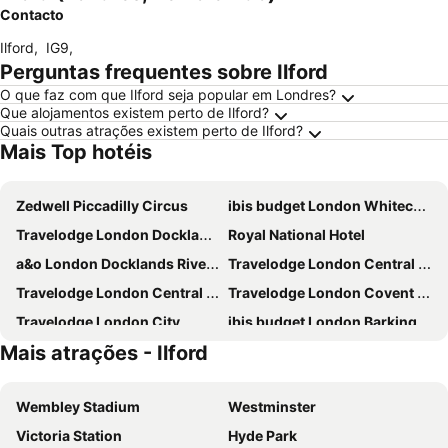
Contacto
Ilford
,
IG9
,
Perguntas frequentes sobre Ilford
O que faz com que Ilford seja popular em Londres?
Que alojamentos existem perto de Ilford?
Quais outras atrações existem perto de Ilford?
Mais Top hotéis
Zedwell Piccadilly Circus
ibis budget London Whitechapel - Brick Lane
Travelodge London Docklands Central
Royal National Hotel
a&o London Docklands Riverside
Travelodge London Central Elephant and Castle
Travelodge London Central City Road
Travelodge London Covent Garden
Travelodge London City
ibis budget London Barking
Mais atrações - Ilford
Travelodge London Central Kings Cross
Charlotte Street Rooms by News Hotel
Strand Palace
Travelodge London Kings Cross Royal Scot
Wembley Stadium
Westminster
Park Grand Paddington Court
Copthorne Tara Hotel London Kensington
Victoria Station
Hyde Park
Travelodge London Liverpool Street
Park Grand Hyde Park