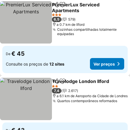
PremierLux Serviced
Partilhar
Adicionar aos favoritos
Apartments
Ver preços
3 Estrelas
6,5
579
a 0.7 km de Ilford
Cozinhas compartilhadas totalmente
equipadas
€ 45
De
Consulte os preços de
12 sites
Ver preços
Travelodge London Ilford
Partilhar
Adicionar aos favoritos
V
2 Estrelas
7,4
2.617
a 6.1 km de Aeroporto da Cidade de Londres
Quartos contemporâneos reformados
Ver p