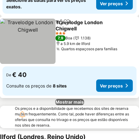
Selecione as datas para ver os preços
Ver preços
exatos.
Travelodge London
Partilhar
Adicionar aos favoritos
Chigwell
Ver preços
3 Estrelas
7,9
Boa
1.138
a 5.9 km de Ilford
Quartos espaçosos para famílias
Ver preç
€ 40
De
Consulte os preços de
8 sites
Ver preços
Mostrar mais
Os preços e a disponibilidade que recebemos dos sites de reserva
mudam frequentemente. Como tal, pode haver diferenças entre as
ofertas que consulta no trivago e os preços que estão disponíveis
nos sites de reserva.
Ilford (Londres, Reino Unido)