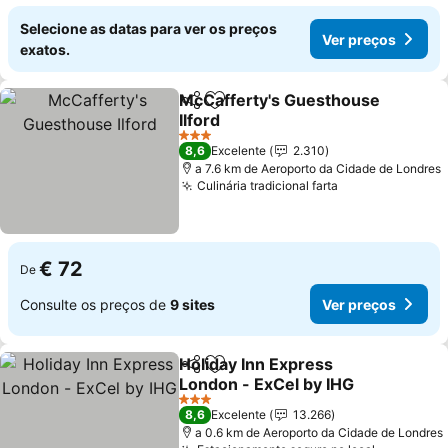
Selecione as datas para ver os preços
Ver preços
exatos.
McCafferty's Guesthouse
Partilhar
Adicionar aos favoritos
Ilford
Ver preços
3 Estrelas
8,6
Excelente
2.310
a 7.6 km de Aeroporto da Cidade de Londres
Culinária tradicional farta
Ver preços
€ 72
De
Consulte os preços de
9 sites
Ver preços
Holiday Inn Express
Partilhar
Adicionar aos favoritos
London - ExCel by IHG
Ver preços
3 Estrelas
8,6
Excelente
13.266
a 0.6 km de Aeroporto da Cidade de Londres