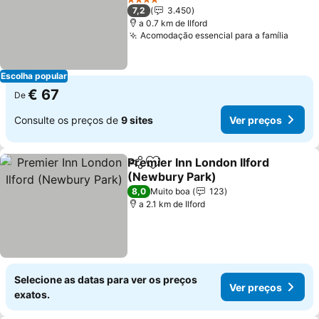
Ver preços
4 Estrelas
7,2
3.450
a 0.7 km de Ilford
Acomodação essencial para a família
Ver p
Escolha popular
€ 67
De
Consulte os preços de
9 sites
Ver preços
Premier Inn London Ilford
Partilhar
Adicionar aos favoritos
(Newbury Park)
Ver preços
8,0
Muito boa
123
a 2.1 km de Ilford
Selecione as datas para ver os preços
Ver preços
exatos.