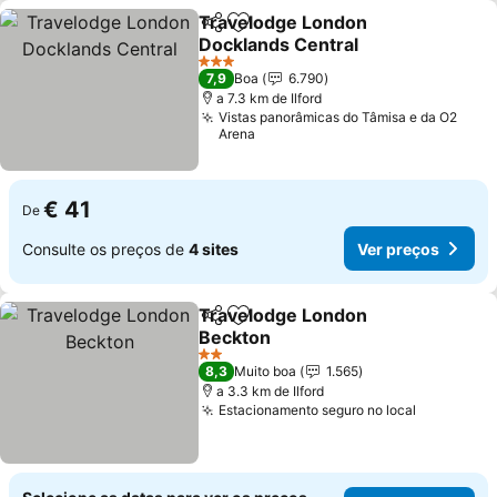
Travelodge London
Partilhar
Adicionar aos favoritos
Docklands Central
Ver preços
3 Estrelas
7,9
Boa
6.790
a 7.3 km de Ilford
Vistas panorâmicas do Tâmisa e da O2
Arena
€ 41
De
Consulte os preços de
4 sites
Ver preços
Travelodge London
Partilhar
Adicionar aos favoritos
Beckton
Ver preços
2 Estrelas
8,3
Muito boa
1.565
a 3.3 km de Ilford
Estacionamento seguro no local
Ver preço