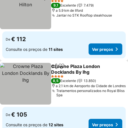
Ver preços
4 Estrelas
9,1
Excelente
7.479
a 5.9 km de Ilford
Jantar no STK Rooftop steakhouse
Ver pr
€ 112
De
Consulte os preços de
11 sites
Ver preços
Crowne Plaza London
Partilhar
Adicionar aos favoritos
Docklands By Ihg
Ver preços
4 Estrelas
8,5
Excelente
13.850
a 2.1 km de Aeroporto da Cidade de Londres
Tratamentos personalizados no Royal Bliss
Spa
€ 105
De
Consulte os preços de
12 sites
Ver preços