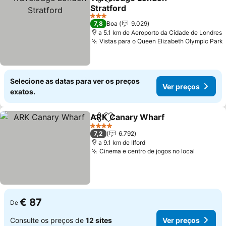
Partilhar
Adicionar aos favoritos
Stratford
Ver preços
3 Estrelas
7,8
Boa
9.029
a 5.1 km de Aeroporto da Cidade de Londres
Vistas para o Queen Elizabeth Olympic Park
Selecione as datas para ver os preços
Ver preços
exatos.
ARK Canary Wharf
Partilhar
Adicionar aos favoritos
Ver pre
4 Estrelas
7,2
6.792
a 9.1 km de Ilford
Cinema e centro de jogos no local
Ver pre
€ 87
De
Consulte os preços de
12 sites
Ver preços