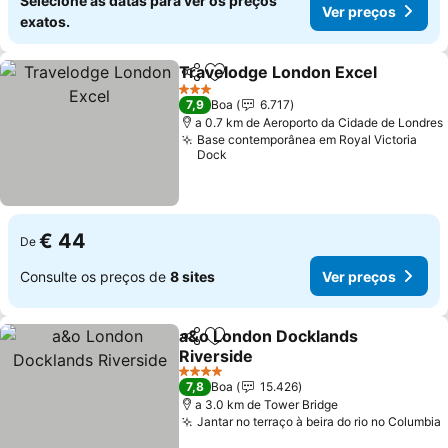
Selecione as datas para ver os preços
Ver preços
exatos.
Travelodge London Excel
Partilhar
Adicionar aos favoritos
3 Estrelas
7,9
Boa
6.717
a 0.7 km de Aeroporto da Cidade de Londres
Base contemporânea em Royal Victoria
Dock
€ 44
De
Consulte os preços de
8 sites
Ver preços
a&o London Docklands
Partilhar
Adicionar aos favoritos
Riverside
Ver preços
4 Estrelas
7,8
Boa
15.426
a 3.0 km de Tower Bridge
Jantar no terraço à beira do rio no Columbia