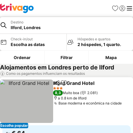
Favoritos
Iniciar
Me
Destino
Ilford, Londres
Check-in/out
Hóspedes e quartos
Escolha as datas
2 hóspedes, 1 quarto.
Ordenar
Filtrar
Mapa
Alojamentos em Londres perto de Ilford
Como os pagamentos influenciam os resultados
Ilford Grand Hotel
Partilhar
Adicionar aos favoritos
Ver preç
3 Estrelas
8,3
Muito boa
2.081
a 0.8 km de Ilford
Base moderna e econômica na cidade
Ver 
Escolha popular