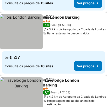
Consulte os preços de
13 sites
Ver preços
ibis London Barking
Partilhar
Adicionar aos favoritos
Ver pr
3 Estrelas
7,8
Boa
5.036
a 3.7 km de Aeroporto da Cidade de Londres
Bar e restaurante descontraídos
Ver preço
€ 47
De
Consulte os preços de
10 sites
Ver preços
Travelodge London
Partilhar
Adicionar aos favoritos
Barking
Ver preços
2 Estrelas
7,7
Boa
2.108
a 4.2 km de Aeroporto da Cidade de Londres
Hospedagem que aceita animais de
estimação