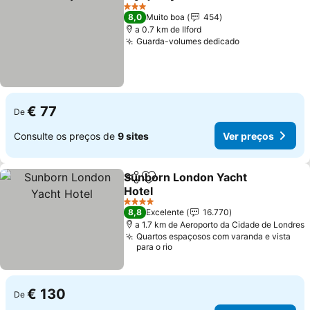
Partilhar
Adicionar aos favoritos
Ver preços
3 Estrelas
8,0
Muito boa
454
a 0.7 km de Ilford
Guarda-volumes dedicado
Ver preços
€ 77
De
Consulte os preços de
9 sites
Ver preços
Sunborn London Yacht
Partilhar
Adicionar aos favoritos
Hotel
Ver preços
4 Estrelas
8,8
Excelente
16.770
a 1.7 km de Aeroporto da Cidade de Londres
Quartos espaçosos com varanda e vista
para o rio
€ 130
De