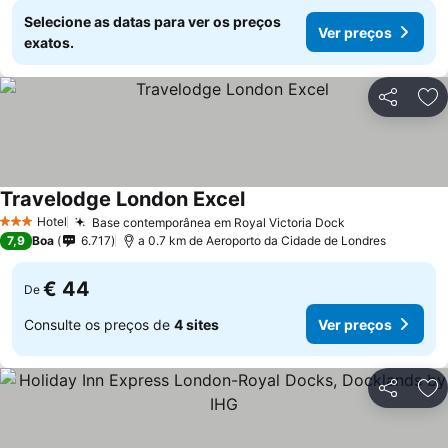
Selecione as datas para ver os preços
Ver preços
exatos.
Partilhar
Ad
Travelodge London Excel
Ver preços
Hotel
Base contemporânea em Royal Victoria Dock
Ver preços
3 Estrelas
7,9
Boa
6.717
a 0.7 km de Aeroporto da Cidade de Londres
€ 44
De
Consulte os preços de
4 sites
Ver preços
Partilhar
Ad