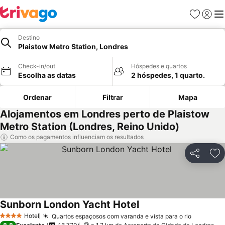
Favoritos
Iniciar
Me
Destino
Plaistow Metro Station, Londres
Check-in/out
Hóspedes e quartos
Escolha as datas
2 hóspedes, 1 quarto.
Ordenar
Filtrar
Mapa
Alojamentos em Londres perto de Plaistow
Metro Station (Londres, Reino Unido)
Como os pagamentos influenciam os resultados
Partilhar
Ad
Sunborn London Yacht Hotel
Ver preços
Hotel
Quartos espaçosos com varanda e vista para o rio
Ver preç
4 Estrelas