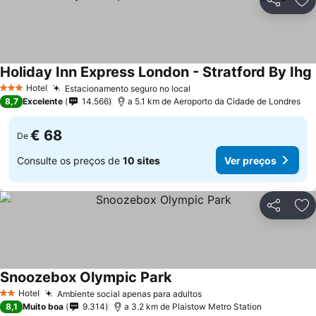
Partilhar
Ad
Holiday Inn Express London - Stratford By Ihg
Hotel
Estacionamento seguro no local
Ver preços
3 Estrelas
8,7
Excelente
14.566
a 5.1 km de Aeroporto da Cidade de Londres
€ 68
De
Consulte os preços de
10 sites
Ver preços
Partilhar
Ad
Snoozebox Olympic Park
Ver preços
Hotel
Ambiente social apenas para adultos
Ver preços
2 Estrelas
8,1
Muito boa
9.314
a 3.2 km de Plaistow Metro Station