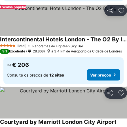
Escolha popular
Partilhar
Ad
Intercontinental Hotels London - The O2 By Ihg
Ver preços
Hotel
Panoramas do Eighteen Sky Bar
Ver preços
5 Estrelas
9,1
Excelente
28.868
a 3.4 km de Aeroporto da Cidade de Londres
€ 206
De
Consulte os preços de
12 sites
Ver preços
Partilhar
Ad
Courtyard by Marriott London City Airport
Ver 