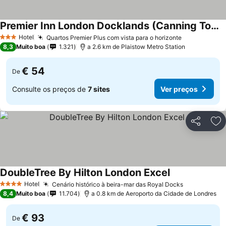
Premier Inn London Docklands (Canning Town) hotel
Ver preços
Hotel
Quartos Premier Plus com vista para o horizonte
Ver preços
3 Estrelas
8,3
Muito boa
1.321
a 2.6 km de Plaistow Metro Station
€ 54
De
Consulte os preços de
7 sites
Ver preços
Partilhar
Ad
DoubleTree By Hilton London Excel
Ver preços
Hotel
Cenário histórico à beira-mar das Royal Docks
Ver preços
4 Estrelas
8,4
Muito boa
11.704
a 0.8 km de Aeroporto da Cidade de Londres
€ 93
De