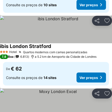
Consulte os preços de
10 sites
Ver preços
Partilhar
Ad
ibis London Stratford
Ver preços
Hotel
Quartos modernos com camas personalizadas
Ver preços
3 Estrelas
7,8
Boa
6.813
a 5.2 km de Aeroporto da Cidade de Londres
€ 62
De
Consulte os preços de
14 sites
Ver preços
Partilhar
Ad