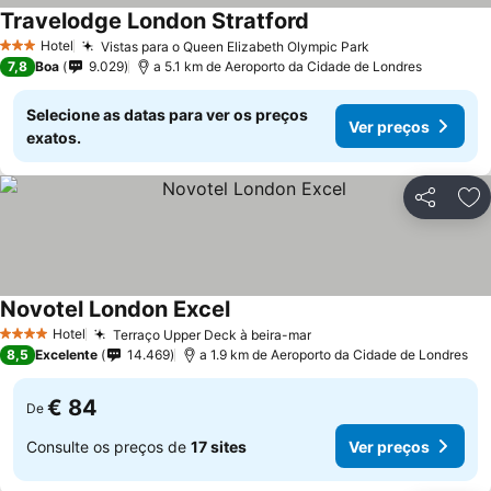
Travelodge London Stratford
Ver preços
Hotel
Vistas para o Queen Elizabeth Olympic Park
Ver preços
3 Estrelas
7,8
Boa
9.029
a 5.1 km de Aeroporto da Cidade de Londres
Selecione as datas para ver os preços
Ver preços
exatos.
Partilhar
Ad
Novotel London Excel
Ver preços
Hotel
Terraço Upper Deck à beira-mar
Ver preços
4 Estrelas
8,5
Excelente
14.469
a 1.9 km de Aeroporto da Cidade de Londres
€ 84
De
Consulte os preços de
17 sites
Ver preços