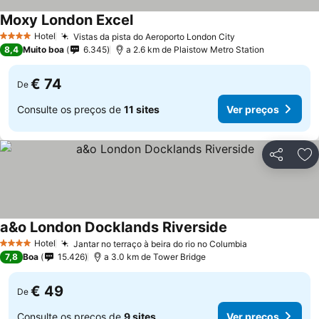
Moxy London Excel
Ver preços
Hotel
Vistas da pista do Aeroporto London City
Ver preços
4 Estrelas
8,4
Muito boa
6.345
a 2.6 km de Plaistow Metro Station
€ 74
De
Consulte os preços de
11 sites
Ver preços
Partilhar
Ad
a&o London Docklands Riverside
Ver preços
Hotel
Jantar no terraço à beira do rio no Columbia
Ver preços
4 Estrelas
7,8
Boa
15.426
a 3.0 km de Tower Bridge
€ 49
De
Consulte os preços de
9 sites
Ver preços