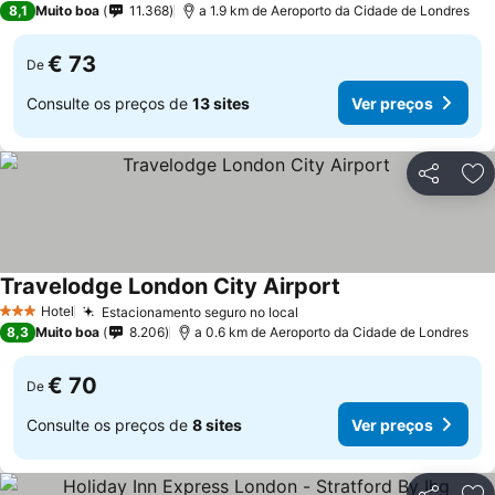
8,1
Muito boa
11.368
a 1.9 km de Aeroporto da Cidade de Londres
€ 73
De
Consulte os preços de
13 sites
Ver preços
Partilhar
Ad
Travelodge London City Airport
Ver preços
Hotel
Estacionamento seguro no local
Ver preços
3 Estrelas
8,3
Muito boa
8.206
a 0.6 km de Aeroporto da Cidade de Londres
€ 70
De
Consulte os preços de
8 sites
Ver preços