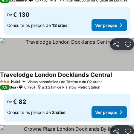
8,8
Excelente
16.770
a 1.7 km de Aeroporto da Cidade de Londres
€ 130
De
Consulte os preços de
13 sites
Ver preços
Partilhar
Ad
Travelodge London Docklands Central
Ver preço
Hotel
Vistas panorâmicas do Tâmisa e da O2 Arena
Ver preços
3 Estrelas
7,9
Boa
6.790
a 3.2 km de Plaistow Metro Station
€ 82
De
Consulte os preços de
3 sites
Ver preços