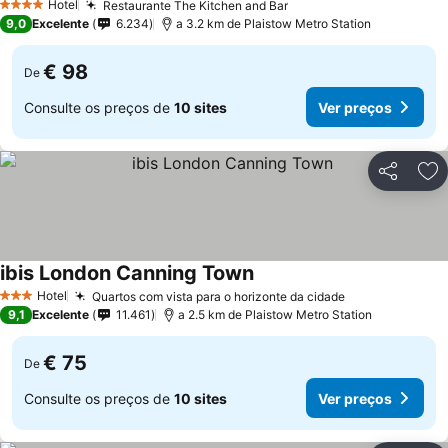
Hotel
Restaurante The Kitchen and Bar
Ver preços
4 Estrelas
9,0
Excelente
6.234
a 3.2 km de Plaistow Metro Station
€ 98
De
Consulte os preços de
10 sites
Ver preços
Partilhar
Ad
ibis London Canning Town
Ver preços
Hotel
Quartos com vista para o horizonte da cidade
Ver preços
3 Estrelas
9,1
Excelente
11.461
a 2.5 km de Plaistow Metro Station
€ 75
De
Consulte os preços de
10 sites
Ver preços