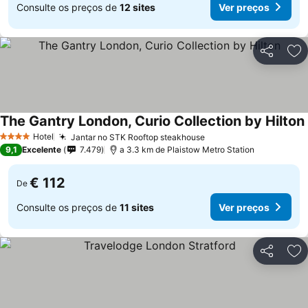
Consulte os preços de
12 sites
Ver preços
Partilhar
Ad
The Gantry London, Curio Collection by Hilton
Hotel
Jantar no STK Rooftop steakhouse
Ver preços
4 Estrelas
9,1
Excelente
7.479
a 3.3 km de Plaistow Metro Station
€ 112
De
Consulte os preços de
11 sites
Ver preços
Partilhar
Ad