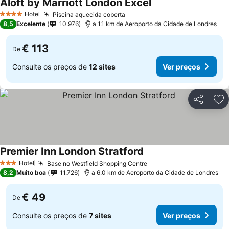
Aloft by Marriott London Excel
Ver preços
Hotel
Piscina aquecida coberta
Ver preços
4 Estrelas
8,5
Excelente
10.976
a 1.1 km de Aeroporto da Cidade de Londres
€ 113
De
Consulte os preços de
12 sites
Ver preços
Partilhar
Ad
Premier Inn London Stratford
Ver preços
Hotel
Base no Westfield Shopping Centre
Ver preços
3 Estrelas
8,2
Muito boa
11.726
a 6.0 km de Aeroporto da Cidade de Londres
€ 49
De
Consulte os preços de
7 sites
Ver preços