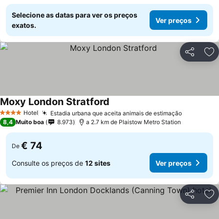
Selecione as datas para ver os preços
Ver preços
exatos.
Partilhar
Ad
Moxy London Stratford
Ver preços
Hotel
Estadia urbana que aceita animais de estimação
Ver preço
4 Estrelas
8,4
Muito boa
8.973
a 2.7 km de Plaistow Metro Station
€ 74
De
Consulte os preços de
12 sites
Ver preços
Partilhar
Ad