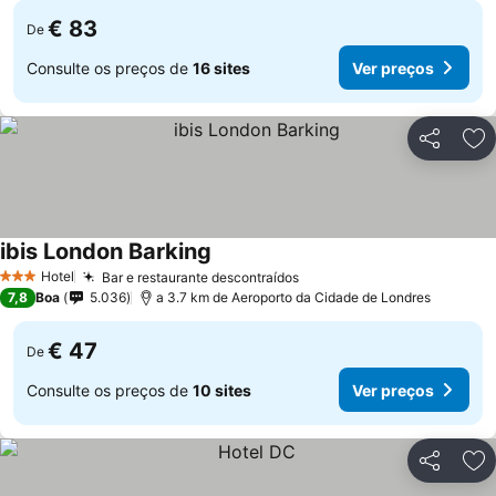
€ 83
De
Consulte os preços de
16 sites
Ver preços
Partilhar
Ad
ibis London Barking
Ver preços
Hotel
Bar e restaurante descontraídos
Ver preços
3 Estrelas
7,8
Boa
5.036
a 3.7 km de Aeroporto da Cidade de Londres
€ 47
De
Consulte os preços de
10 sites
Ver preços
Partilhar
Ad