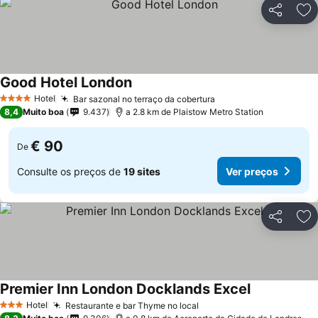
Partilhar
Ad
Good Hotel London
Ver preços
Hotel
Bar sazonal no terraço da cobertura
Ver preços
4 Estrelas
8,4
Muito boa
9.437
a 2.8 km de Plaistow Metro Station
€ 90
De
Consulte os preços de
19 sites
Ver preços
Partilhar
Ad
Premier Inn London Docklands Excel
Ver preços
Hotel
Restaurante e bar Thyme no local
Ver preços
3 Estrelas