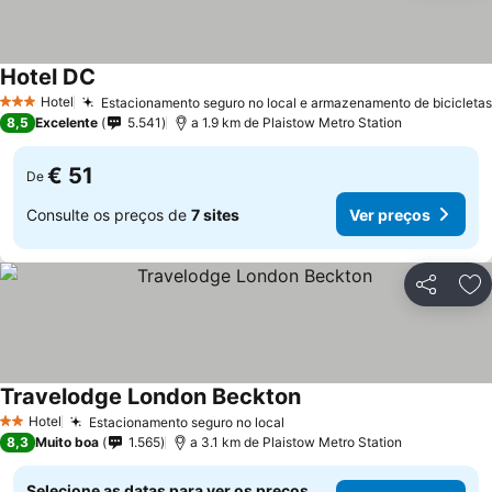
Hotel DC
Ver preços
Hotel
Estacionamento seguro no local e armazenamento de bicicletas
3 Estrelas
8,5
Excelente
5.541
a 1.9 km de Plaistow Metro Station
€ 51
De
Consulte os preços de
7 sites
Ver preços
Partilhar
Ad
Travelodge London Beckton
Ver preços
Hotel
Estacionamento seguro no local
Ver preços
2 Estrelas
8,3
Muito boa
1.565
a 3.1 km de Plaistow Metro Station
Selecione as datas para ver os preços