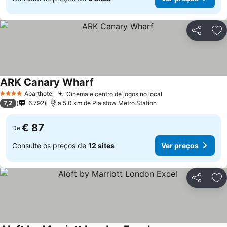
Partilhar
Ad
ARK Canary Wharf
Ver preços
Aparthotel
Cinema e centro de jogos no local
Ver preços
4 Estrelas
7,2
6.792
a 5.0 km de Plaistow Metro Station
€ 87
De
Consulte os preços de
12 sites
Ver preços
Partilhar
Ad