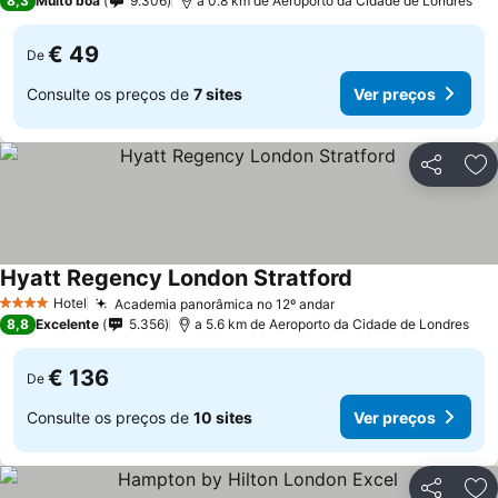
8,3
Muito boa
9.306
a 0.8 km de Aeroporto da Cidade de Londres
€ 49
De
Consulte os preços de
7 sites
Ver preços
Partilhar
Ad
Hyatt Regency London Stratford
Ver preços
Hotel
Academia panorâmica no 12º andar
Ver preços
4 Estrelas
8,8
Excelente
5.356
a 5.6 km de Aeroporto da Cidade de Londres
€ 136
De
Consulte os preços de
10 sites
Ver preços