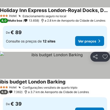
Holiday Inn Express London-Royal Docks, Docklands by IHG
Ver preços
Hotel
Estacionamento seguro no local
Ver preços
3 Estrelas
8,0
Muito boa
13.658
a 2.8 km de Aeroporto da Cidade de Londres
€ 89
De
Consulte os preços de
12 sites
Ver preços
Partilhar
Ad
ibis budget London Barking
Ver preços
Hotel
Configurações versáteis de quarto triplo
Ver preços
3 Estrelas
6,6
7.362
a 3.7 km de Aeroporto da Cidade de Londres
€ 39
De