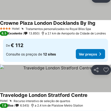
Partilhar
Ad
Crowne Plaza London Docklands By Ihg
Ver pre
Hotel
Tratamentos personalizados no Royal Bliss Spa
Ver preços
4 Estrelas
8,5
Excelente
13.850
a 2.1 km de Aeroporto da Cidade de Londres
€ 112
De
Consulte os preços de
12 sites
Ver preços
Partilhar
Ad
Travelodge London Stratford Centre
Ver preços
Hotel
Recurso interativo de seleção de quartos
Ver preços
7,8
Boa
6.545
a 2.4 km de Plaistow Metro Station