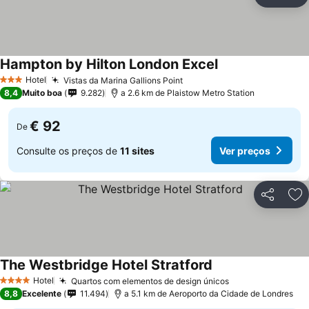
Partilhar
Ad
Hampton by Hilton London Excel
Ver preços
Hotel
Vistas da Marina Gallions Point
Ver preços
3 Estrelas
8,4
Muito boa
9.282
a 2.6 km de Plaistow Metro Station
€ 92
De
Consulte os preços de
11 sites
Ver preços
Partilhar
Ad
The Westbridge Hotel Stratford
Ver preços
Hotel
Quartos com elementos de design únicos
Ver preços
4 Estrelas
8,8
Excelente
11.494
a 5.1 km de Aeroporto da Cidade de Londres