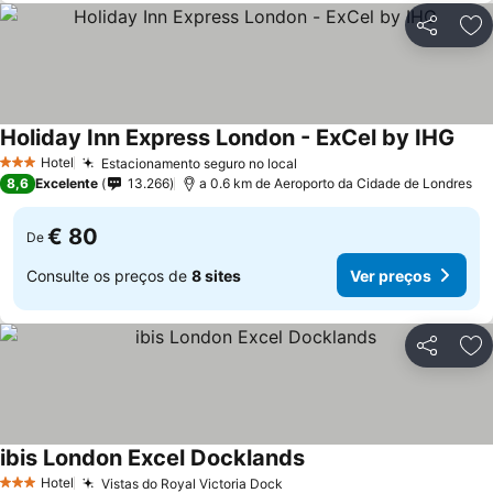
Partilhar
Ad
Holiday Inn Express London - ExCel by IHG
Ver 
Hotel
Estacionamento seguro no local
Ver preços
3 Estrelas
8,6
Excelente
13.266
a 0.6 km de Aeroporto da Cidade de Londres
€ 80
De
Consulte os preços de
8 sites
Ver preços
Partilhar
Ad
ibis London Excel Docklands
Ver preços
Hotel
Vistas do Royal Victoria Dock
Ver preços
3 Estrelas