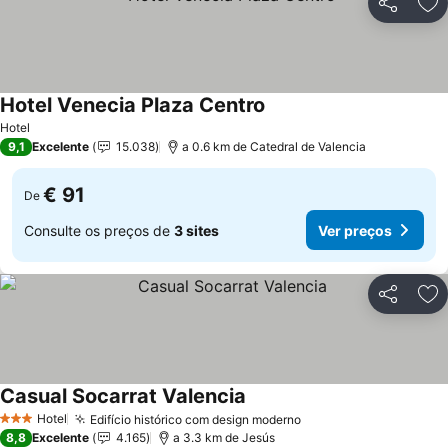
Partilhar
Ad
Hotel Venecia Plaza Centro
Hotel
9,1
Excelente
15.038
a 0.6 km de Catedral de Valencia
€ 91
De
Consulte os preços de
3 sites
Ver preços
Partilhar
Ad
Casual Socarrat Valencia
Hotel
Edifício histórico com design moderno
3 Estrelas
8,8
Excelente
4.165
a 3.3 km de Jesús