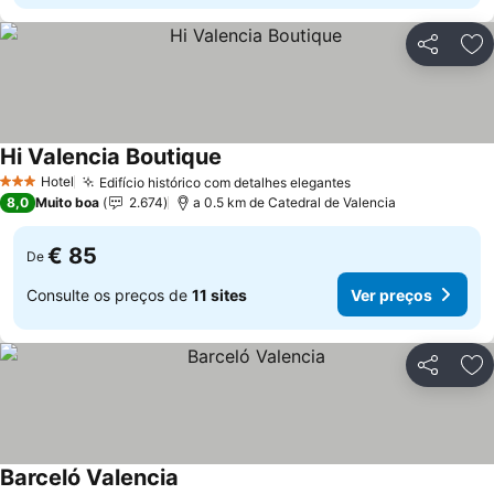
Partilhar
Ad
Hi Valencia Boutique
Hotel
Edifício histórico com detalhes elegantes
3 Estrelas
8,0
Muito boa
2.674
a 0.5 km de Catedral de Valencia
€ 85
De
Consulte os preços de
11 sites
Ver preços
Partilhar
Ad
Barceló Valencia