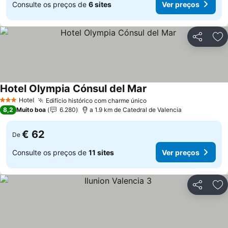
Consulte os preços de
6 sites
Ver preços
Partilhar
Ad
Hotel Olympia Cónsul del Mar
Hotel
Edifício histórico com charme único
3 Estrelas
8,2
Muito boa
6.280
a 1.9 km de Catedral de Valencia
€ 62
De
Consulte os preços de
11 sites
Ver preços
Partilhar
Ad