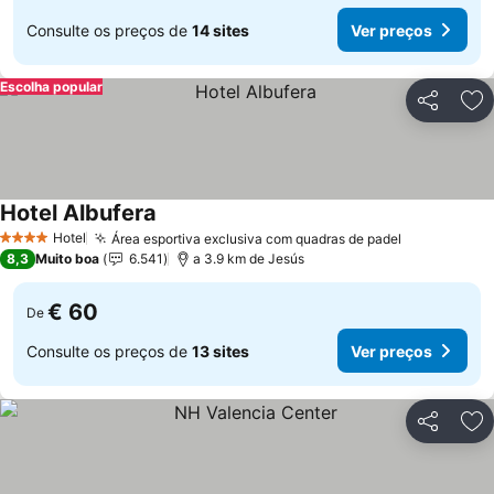
Consulte os preços de
14 sites
Ver preços
Escolha popular
Partilhar
Ad
Hotel Albufera
Hotel
Área esportiva exclusiva com quadras de padel
4 Estrelas
8,3
Muito boa
6.541
a 3.9 km de Jesús
€ 60
De
Consulte os preços de
13 sites
Ver preços
Partilhar
Ad