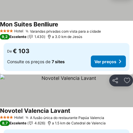
Mon Suites Benlliure
Hotel
Varandas privadas com vista para a cidade
4 Estrelas
9,2
Excelente
1.430
a 3.0 km de Jesús
€ 103
De
Consulte os preços de
7 sites
Ver preços
Partilhar
Ad
Novotel Valencia Lavant
Hotel
A fusão única do restaurante Papúa Valencia
4 Estrelas
8,7
Excelente
4.626
a 1.5 km de Catedral de Valencia