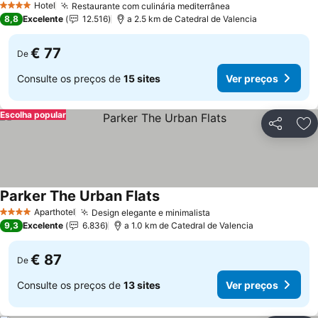
Hotel
Restaurante com culinária mediterrânea
4 Estrelas
8,8
Excelente
12.516
a 2.5 km de Catedral de Valencia
€ 77
De
Consulte os preços de
15 sites
Ver preços
Escolha popular
Partilhar
Ad
Parker The Urban Flats
Aparthotel
Design elegante e minimalista
4 Estrelas
9,3
Excelente
6.836
a 1.0 km de Catedral de Valencia
€ 87
De
Consulte os preços de
13 sites
Ver preços