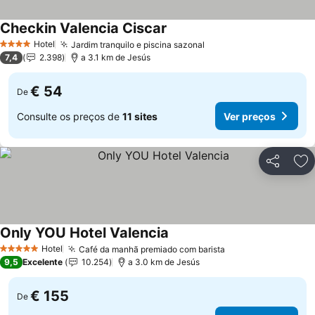
Checkin Valencia Ciscar
Hotel
Jardim tranquilo e piscina sazonal
4 Estrelas
7,4
2.398
a 3.1 km de Jesús
€ 54
De
Consulte os preços de
11 sites
Ver preços
Partilhar
Ad
Only YOU Hotel Valencia
Hotel
Café da manhã premiado com barista
5 Estrelas
9,5
Excelente
10.254
a 3.0 km de Jesús
€ 155
De