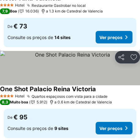
Hotel
Restaurante Gastrobar no local
4 Estrelas
7,9
Boa
16.036
a 1.3 km de Catedral de Valencia
€ 73
De
Consulte os preços de
14 sites
Ver preços
Partilhar
Ad
One Shot Palacio Reina Victoria
Hotel
Quartos espaçosos com vista para a cidade
4 Estrelas
8,3
Muito boa
5.912
a 0.6 km de Catedral de Valencia
€ 95
De
Consulte os preços de
9 sites
Ver preços