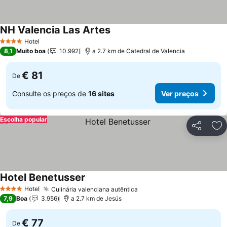
NH Valencia Las Artes
Hotel
4 Estrelas
8,1
Muito boa
10.992
a 2.7 km de Catedral de Valencia
€ 81
De
Consulte os preços de
16 sites
Ver preços
Escolha popular
Partilhar
Ad
Hotel Benetusser
Hotel
Culinária valenciana autêntica
4 Estrelas
7,9
Boa
3.956
a 2.7 km de Jesús
€ 77
De