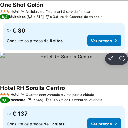
One Shot Colón
Hotel
Delicioso café da manhã servido à mesa
3 Estrelas
8,4
Muito boa
4.512
a 0.8 km de Catedral de Valencia
€ 80
De
Consulte os preços de
9 sites
Ver preços
Partilhar
Ad
Hotel RH Sorolla Centro
Hotel
Quartos com varanda e vista para a cidade
3 Estrelas
9,0
Excelente
7.545
a 0.8 km de Catedral de Valencia
€ 137
De
Consulte os preços de
12 sites
Ver preços