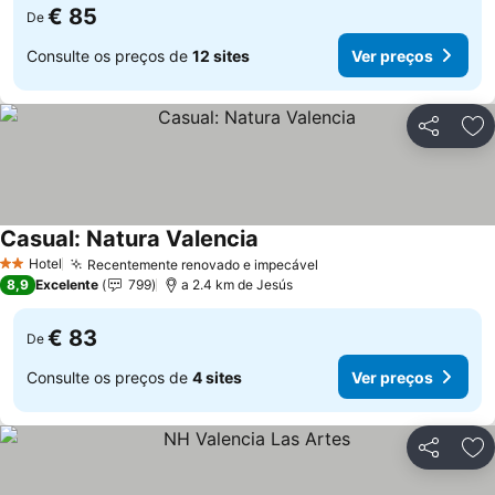
€ 85
De
Consulte os preços de
12 sites
Ver preços
Partilhar
Ad
Casual: Natura Valencia
Hotel
Recentemente renovado e impecável
2 Estrelas
8,9
Excelente
799
a 2.4 km de Jesús
€ 83
De
Consulte os preços de
4 sites
Ver preços
Partilhar
Ad