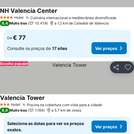
NH Valencia Center
Hotel
Culinária internacional e mediterrânea diversificada
4 Estrelas
8,4
Muito boa
10.419
a 1.2 km de Catedral de Valencia
€ 77
De
Consulte os preços de
17 sites
Ver preços
Escolha popular
Partilhar
Ad
Valencia Tower
Hotel
Piscina na cobertura com vista para a cidade
3 Estrelas
8,0
Muito boa
1.164
a 5.7 km de Jesús
Selecione as datas para ver os preços
Ver preços
exatos.