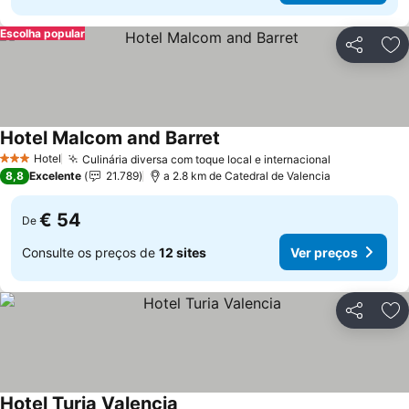
Escolha popular
Partilhar
Ad
Hotel Malcom and Barret
Hotel
Culinária diversa com toque local e internacional
3 Estrelas
8,8
Excelente
21.789
a 2.8 km de Catedral de Valencia
€ 54
De
Consulte os preços de
12 sites
Ver preços
Partilhar
Ad
Hotel Turia Valencia