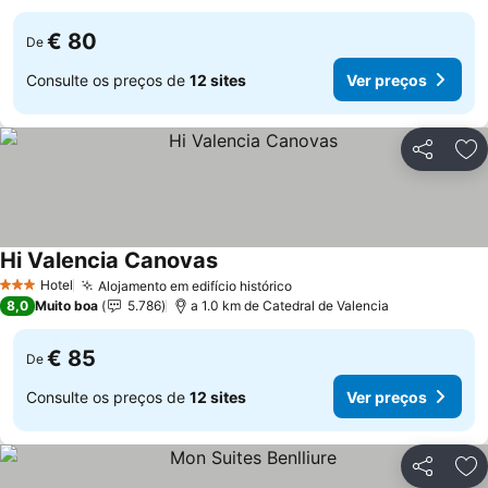
€ 80
De
Consulte os preços de
12 sites
Ver preços
Partilhar
Ad
Hi Valencia Canovas
Hotel
Alojamento em edifício histórico
3 Estrelas
8,0
Muito boa
5.786
a 1.0 km de Catedral de Valencia
€ 85
De
Consulte os preços de
12 sites
Ver preços
Partilhar
Ad