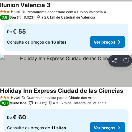
Ilunion Valencia 3
Hotel
Restaurante conectado com o Ilunion Valencia 4
3 Estrelas
7,8
Boa
9.623
a 2.6 km de Catedral de Valencia
€ 55
De
Consulte os preços de
16 sites
Ver preços
Partilhar
Ad
Holiday Inn Express Ciudad de las Ciencias
Hotel
Quartos com vista para a Cidade das Artes
3 Estrelas
8,0
Muito boa
11.902
a 3.1 km de Catedral de Valencia
€ 60
De
Consulte os preços de
11 sites
Ver preços