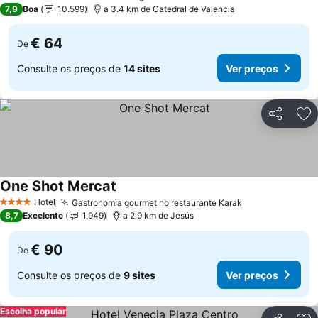
3 Estrelas
7,9
Boa
10.599
a 3.4 km de Catedral de Valencia
€ 64
De
Consulte os preços de
14 sites
Ver preços
Partilhar
Ad
One Shot Mercat
Hotel
Gastronomia gourmet no restaurante Karak
4 Estrelas
8,7
Excelente
1.949
a 2.9 km de Jesús
€ 90
De
Consulte os preços de
9 sites
Ver preços
Escolha popular