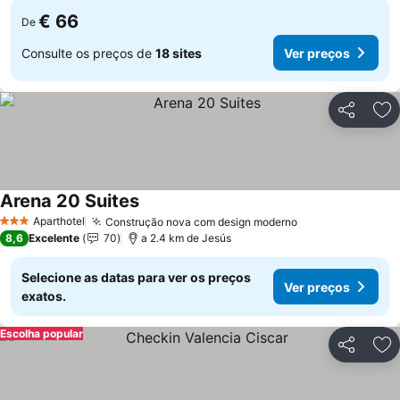
€ 66
De
Consulte os preços de
18 sites
Ver preços
Partilhar
Ad
Arena 20 Suites
Aparthotel
Construção nova com design moderno
3 Estrelas
8,6
Excelente
70
a 2.4 km de Jesús
Selecione as datas para ver os preços
Ver preços
exatos.
Escolha popular
Partilhar
Ad