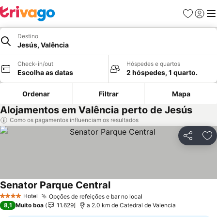
Favoritos
Iniciar
Me
Destino
Jesús, Valência
Check-in/out
Hóspedes e quartos
Escolha as datas
2 hóspedes, 1 quarto.
Ordenar
Filtrar
Mapa
Alojamentos em Valência perto de Jesús
Como os pagamentos influenciam os resultados
Partilhar
Ad
Senator Parque Central
Hotel
Opções de refeições e bar no local
4 Estrelas
8,1
Muito boa
11.629
a 2.0 km de Catedral de Valencia