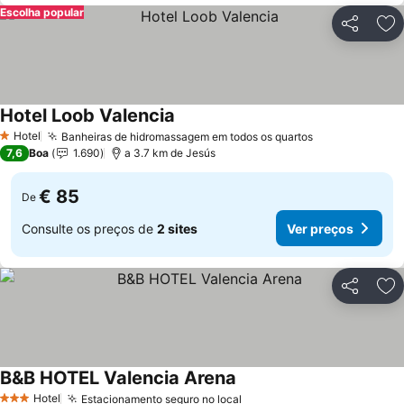
Escolha popular
Partilhar
Ad
Hotel Loob Valencia
Hotel
Banheiras de hidromassagem em todos os quartos
1 Estrelas
7,6
Boa
1.690
a 3.7 km de Jesús
€ 85
De
Consulte os preços de
2 sites
Ver preços
Partilhar
Ad
B&B HOTEL Valencia Arena
Hotel
Estacionamento seguro no local