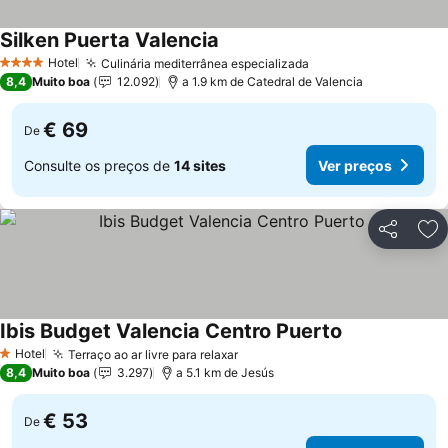
Silken Puerta Valencia
Hotel
Culinária mediterrânea especializada
4 Estrelas
8,4
Muito boa
12.092
a 1.9 km de Catedral de Valencia
€ 69
De
Consulte os preços de
14 sites
Ver preços
Partilhar
Ad
Ibis Budget Valencia Centro Puerto
Hotel
Terraço ao ar livre para relaxar
1 Estrelas
8,4
Muito boa
3.297
a 5.1 km de Jesús
€ 53
De