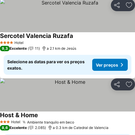
Partilhar
Ad
Sercotel Valencia Ruzafa
Hotel
4 Estrelas
9,3
Excelente
11
a 2.1 km de Jesús
Selecione as datas para ver os preços
Ver preços
exatos.
Partilhar
Ad
Host & Home
Hotel
Ambiente tranquilo em beco
3 Estrelas
8,6
Excelente
2.085
a 0.3 km de Catedral de Valencia