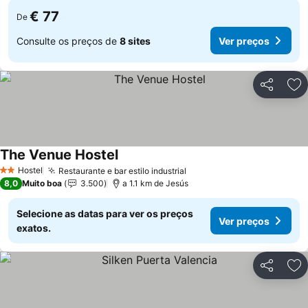
€ 77
De
Consulte os preços de
8 sites
Ver preços
Partilhar
Ad
The Venue Hostel
Hostel
Restaurante e bar estilo industrial
2 Estrelas
8,0
Muito boa
3.500
a 1.1 km de Jesús
Selecione as datas para ver os preços
Ver preços
exatos.
Partilhar
Ad