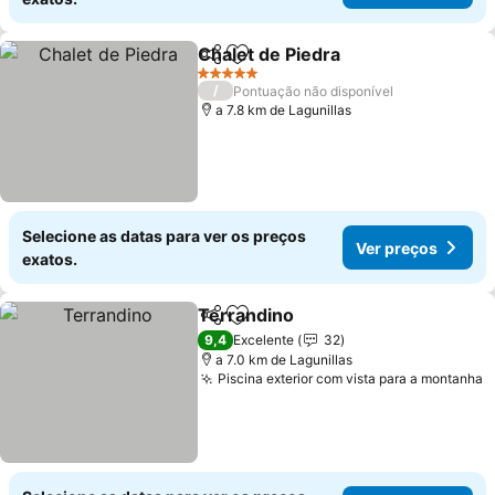
Chalet de Piedra
Partilhar
Adicionar aos favoritos
5 Estrelas
/
Pontuação não disponível
a 7.8 km de Lagunillas
Selecione as datas para ver os preços
Ver preços
exatos.
Terrandino
Partilhar
Adicionar aos favoritos
9,4
Excelente
32
a 7.0 km de Lagunillas
Piscina exterior com vista para a montanha