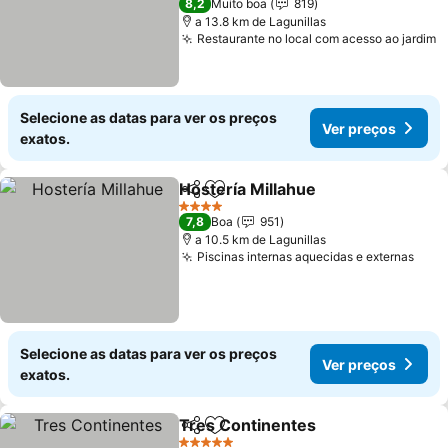
8,2
Muito boa
819
a 13.8 km de Lagunillas
Restaurante no local com acesso ao jardim
Selecione as datas para ver os preços
Ver preços
exatos.
Hostería Millahue
Partilhar
Adicionar aos favoritos
4 Estrelas
7,8
Boa
951
a 10.5 km de Lagunillas
Piscinas internas aquecidas e externas
Selecione as datas para ver os preços
Ver preços
exatos.
Tres Continentes
Partilhar
Adicionar aos favoritos