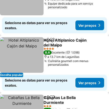
Equipe dedicada para um serviço
personalizado
Selecione as datas para ver os preços
Ver preços
exatos.
Hotel Altiplanico Cajón
Partilhar
Adicionar aos favoritos
del Maipo
4 Estrelas
8,6
Excelente
1.098
a 13.7 km de Lagunillas
Culinária gourmet com menus
personalizados
Escolha popular
Selecione as datas para ver os preços
Ver preços
exatos.
Cabañas La Bella
Partilhar
Adicionar aos favoritos
Durmiente
3 Estrelas