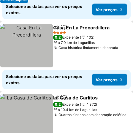
Selecione as datas para ver os preços
Ver preços
exatos.
Casa En La Precordillera
Partilhar
Adicionar aos favoritos
4 Estrelas
9,2
Excelente
102
a 7.0 km de Lagunillas
Casa histórica lindamente decorada
Selecione as datas para ver os preços
Ver preços
exatos.
La Casa de Carlitos
Partilhar
Adicionar aos favoritos
9,2
Excelente
1.372
a 10.4 km de Lagunillas
Quartos rústicos com decoração eclética