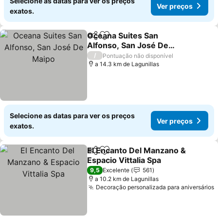
Selecione as datas para ver os preços
Ver preços
exatos.
Oceana Suites San
Partilhar
Adicionar aos favoritos
Alfonso, San José De
Maipo
/
Pontuação não disponível
a 14.3 km de Lagunillas
Selecione as datas para ver os preços
Ver preços
exatos.
El Encanto Del Manzano &
Partilhar
Adicionar aos favoritos
Espacio Vittalia Spa
9,5
Excelente
561
a 10.2 km de Lagunillas
Decoração personalizada para aniversários