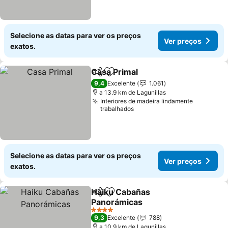
Selecione as datas para ver os preços
Ver preços
exatos.
Casa Primal
Partilhar
Adicionar aos favoritos
9,4
Excelente
1.061
a 13.9 km de Lagunillas
Interiores de madeira lindamente
trabalhados
Selecione as datas para ver os preços
Ver preços
exatos.
Haiku Cabañas
Partilhar
Adicionar aos favoritos
Panorámicas
4 Estrelas
9,3
Excelente
788
a 10.9 km de Lagunillas