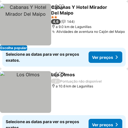
Cabanas Y Hotel Mirador
Partilhar
Adicionar aos favoritos
Del Maipo
2 Estrelas
4,6
144
a 9.0 km de Lagunillas
Atividades de aventura no Cajón del Maipo
Escolha popular
Selecione as datas para ver os preços
Ver preços
exatos.
Los Olmos
Partilhar
Adicionar aos favoritos
/
Pontuação não disponível
a 10.6 km de Lagunillas
Selecione as datas para ver os preços
Ver preços
exatos.