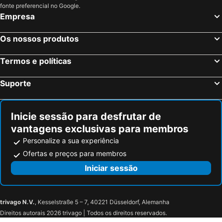
Cerro Santa Lucía
La Moneda Palace Cultural Center
fonte preferencial no Google.
Empresa
Monumento a Salvador Allende
Catedral Metropolitana
Aeropuerto de Mendoza
Estación Central de Santiago
Os nossos produtos
Paseo Bellamar
Cacheuta
Termos e políticas
Canelo y Canelillos
Playa el Sol
El Encanto
Lagunillas
Suporte
Cajón del Maipo
Parque Padre Hurtado
Posada del Corregidor
Plaza Egaña
Inicie sessão para desfrutar de
Estadio Monumental David Arellano
Museo Interactivo Mirador
vantagens exclusivas para membros
San Carlos de Apoquindo
Pueblito de Los Dominicos
Personalize a sua experiência
Plaza Ñunoa
Teatro universidad católica
Ofertas e preços para membros
Plaza Armenia
Estadio Nacional Julio Martínez Prádanos
Iniciar sessão
Plaza Las Lilas
Portal la Dehesa
Jardín Zoológico de Mendoza
Museo de San Francisco
trivago N.V.
, Kesselstraße 5 – 7, 40221 Düsseldorf, Alemanha
Fantasilandia
Museo de Arqueologia e Historia Francisco Fonck
Direitos autorais 2026 trivago | Todos os direitos reservados.
Jardín Botánico
Plaza España