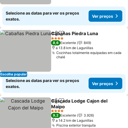
Selecione as datas para ver os preços
Ver preços
exatos.
Cabañas Piedra Luna
Partilhar
Adicionar aos favoritos
4 Estrelas
8,6
Excelente
849
a 13.8 km de Lagunillas
Cozinhas totalmente equipadas em cada
chalé
Escolha popular
Selecione as datas para ver os preços
Ver preços
exatos.
Cascada Lodge Cajon del
Partilhar
Adicionar aos favoritos
Maipo
4 Estrelas
9,2
Excelente
3.926
a 14.2 km de Lagunillas
Piscina exterior tranquila