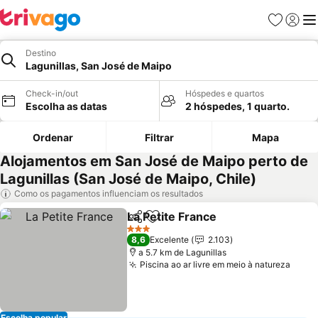
Favoritos
Iniciar
Me
Destino
Lagunillas, San José de Maipo
Check-in/out
Hóspedes e quartos
Escolha as datas
2 hóspedes, 1 quarto.
Ordenar
Filtrar
Mapa
Alojamentos em San José de Maipo perto de
Lagunillas (San José de Maipo, Chile)
Como os pagamentos influenciam os resultados
La Petite France
Partilhar
Adicionar aos favoritos
3 Estrelas
8,6
Excelente
2.103
a 5.7 km de Lagunillas
Piscina ao ar livre em meio à natureza
Escolha popular