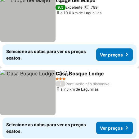
Lodge del Maipo
Partilhar
Adicionar aos favoritos
9,5
Excelente
789
a 10.0 km de Lagunillas
Selecione as datas para ver os preços
Ver preços
exatos.
Casa Bosque Lodge
Partilhar
Adicionar aos favoritos
3 Estrelas
/
Pontuação não disponível
a 7.8 km de Lagunillas
Selecione as datas para ver os preços
Ver preços
exatos.