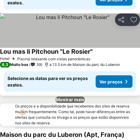
exatos.
Partilhar
Ad
Lou mas li Pitchoun "Le Rosier"
Hotel
Piscina relaxante com vistas panorâmicas
8,3
Muito boa
59
a 13.5 km de Maison du parc du Luberon
Selecione as datas para ver os preços
Ver preços
exatos.
Mostrar mais
Os preços e a disponibilidade que recebemos dos sites de reserva
mudam frequentemente. Como tal, pode haver diferenças entre as
ofertas que consulta no trivago e os preços que estão disponíveis
nos sites de reserva.
Maison du parc du Luberon (Apt, França)