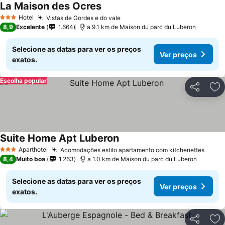
La Maison des Ocres
Hotel
Vistas de Gordes e do vale
3 Estrelas
8,9
Excelente
1.664
a 9.1 km de Maison du parc du Luberon
Selecione as datas para ver os preços
Ver preços
exatos.
Escolha popular
Partilhar
Ad
Suite Home Apt Luberon
Aparthotel
Acomodações estilo apartamento com kitchenettes
3 Estrelas
8,4
Muito boa
1.263
a 1.0 km de Maison du parc du Luberon
Selecione as datas para ver os preços
Ver preços
exatos.
Partilhar
Ad