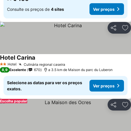
Consulte os preços de
4 sites
Ver preços
Partilhar
Ad
Hotel Carina
Hotel
Culinária regional caseira
2 Estrelas
8,9
Excelente
670
a 3.5 km de Maison du parc du Luberon
Selecione as datas para ver os preços
Ver preços
exatos.
Escolha popular
Partilhar
Ad