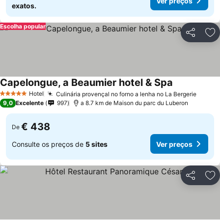
Ver preços
exatos.
Escolha popular
Partilhar
Ad
Capelongue, a Beaumier hotel & Spa
Hotel
Culinária provençal no forno a lenha no La Bergerie
5 Estrelas
9,0
Excelente
997
a 8.7 km de Maison du parc du Luberon
€ 438
De
Consulte os preços de
5 sites
Ver preços
Partilhar
Ad