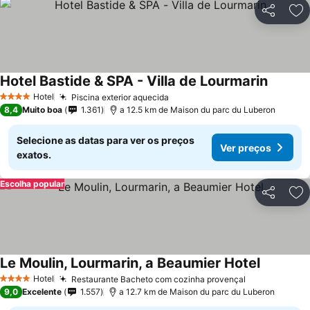
Partilhar
Ad
Hotel Bastide & SPA - Villa de Lourmarin
Hotel
Piscina exterior aquecida
4 Estrelas
8,4
Muito boa
1.361
a 12.5 km de Maison du parc du Luberon
Selecione as datas para ver os preços
Ver preços
exatos.
Escolha popular
Partilhar
Ad
Le Moulin, Lourmarin, a Beaumier Hotel
Hotel
Restaurante Bacheto com cozinha provençal
4 Estrelas
9,0
Excelente
1.557
a 12.7 km de Maison du parc du Luberon