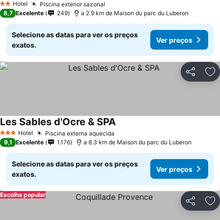
Hotel
Piscina exterior sazonal
2 Estrelas
8,7
Excelente
249
a 2.9 km de Maison du parc du Luberon
Selecione as datas para ver os preços
Ver preços
exatos.
Partilhar
Ad
Les Sables d'Ocre & SPA
Hotel
Piscina externa aquecida
3 Estrelas
9,1
Excelente
1.176
a 8.3 km de Maison du parc du Luberon
Selecione as datas para ver os preços
Ver preços
exatos.
Escolha popular
Partilhar
Ad