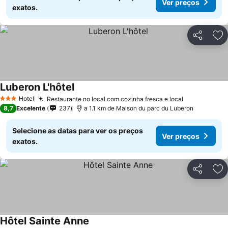
Ver preços
exatos.
Partilhar
Ad
Luberon L'hôtel
Hotel
Restaurante no local com cozinha fresca e local
3 Estrelas
8,7
Excelente
237
a 1.1 km de Maison du parc du Luberon
Selecione as datas para ver os preços
Ver preços
exatos.
Partilhar
Ad
Hôtel Sainte Anne