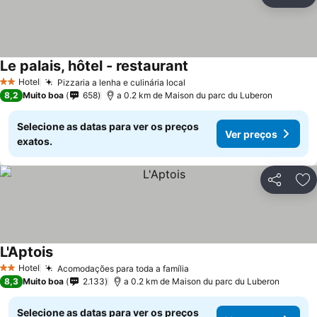
Partilhar
Ad
Le palais, hôtel - restaurant
Hotel
Pizzaria a lenha e culinária local
2 Estrelas
8,2
Muito boa
658
a 0.2 km de Maison du parc du Luberon
Selecione as datas para ver os preços
Ver preços
exatos.
Partilhar
Ad
L'Aptois
Hotel
Acomodações para toda a família
2 Estrelas
8,3
Muito boa
2.133
a 0.2 km de Maison du parc du Luberon
Selecione as datas para ver os preços