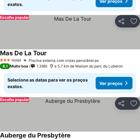
Ver preços
exatos.
Escolha popular
Partilhar
Ad
Mas De La Tour
Hotel
Piscina externa com vistas panorâmicas
3 Estrelas
8,1
Muito boa
1.396
a 5.7 km de Maison du parc du Luberon
Selecione as datas para ver os preços
Ver preços
exatos.
Escolha popular
Partilhar
Ad
Auberge du Presbytère