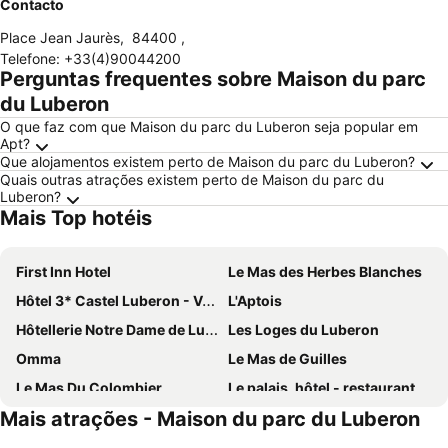
Contacto
Place Jean Jaurès
,
84400
,
Telefone
:
+33(4)90044200
Perguntas frequentes sobre Maison du parc
du Luberon
O que faz com que Maison du parc du Luberon seja popular em
Apt?
Que alojamentos existem perto de Maison du parc du Luberon?
Quais outras atrações existem perto de Maison du parc du
Luberon?
Mais Top hotéis
First Inn Hotel
Le Mas des Herbes Blanches
Hôtel 3* Castel Luberon - Vacances Bleues
L'Aptois
Hôtellerie Notre Dame de Lumières
Les Loges du Luberon
Omma
Le Mas de Guilles
Le Mas Du Colombier
Le palais, hôtel - restaurant
Mais atrações - Maison du parc du Luberon
Le Jas de Joucas
Mas De La Senancole
Le Moulin, Lourmarin, a Beaumier Hotel
Mas Val-Chênaie Gordes