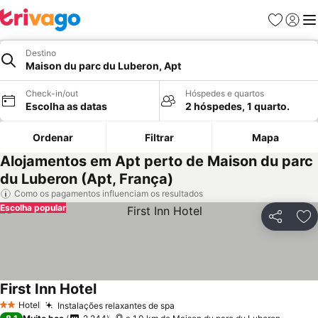
Favoritos
Iniciar
Me
Destino
Maison du parc du Luberon, Apt
Check-in/out
Hóspedes e quartos
Escolha as datas
2 hóspedes, 1 quarto.
Ordenar
Filtrar
Mapa
Alojamentos em Apt perto de Maison du parc
du Luberon (Apt, França)
Como os pagamentos influenciam os resultados
Escolha popular
Partilhar
Ad
First Inn Hotel
Hotel
Instalações relaxantes de spa
2 Estrelas