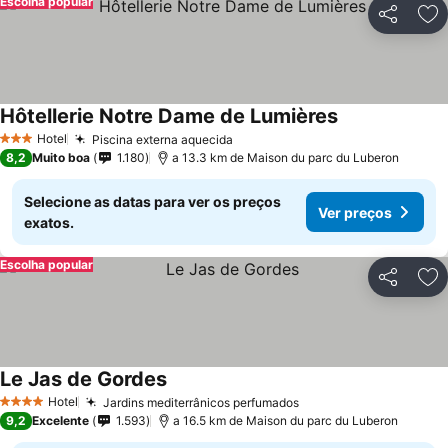
Escolha popular
Partilhar
Ad
Hôtellerie Notre Dame de Lumières
Hotel
Piscina externa aquecida
3 Estrelas
8,2
Muito boa
1.180
a 13.3 km de Maison du parc du Luberon
Selecione as datas para ver os preços
Ver preços
exatos.
Escolha popular
Partilhar
Ad
Le Jas de Gordes
Hotel
Jardins mediterrânicos perfumados
4 Estrelas
9,2
Excelente
1.593
a 16.5 km de Maison du parc du Luberon