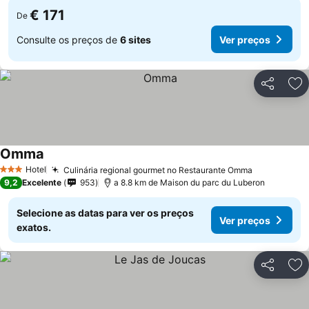
€ 171
De
Consulte os preços de
6 sites
Ver preços
Partilhar
Ad
Omma
Hotel
Culinária regional gourmet no Restaurante Omma
3 Estrelas
9,2
Excelente
953
a 8.8 km de Maison du parc du Luberon
Selecione as datas para ver os preços
Ver preços
exatos.
Partilhar
Ad