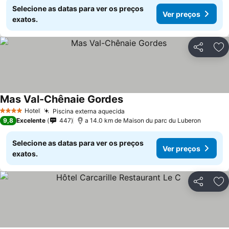
Selecione as datas para ver os preços
Ver preços
exatos.
Partilhar
Ad
Mas Val-Chênaie Gordes
Hotel
Piscina externa aquecida
4 Estrelas
9,8
Excelente
447
a 14.0 km de Maison du parc du Luberon
Selecione as datas para ver os preços
Ver preços
exatos.
Partilhar
Ad