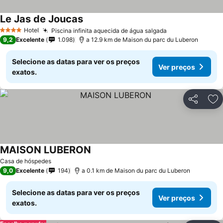
Le Jas de Joucas
Hotel
Piscina infinita aquecida de água salgada
4 Estrelas
9,2
Excelente
1.098
a 12.9 km de Maison du parc du Luberon
Selecione as datas para ver os preços
Ver preços
exatos.
Partilhar
Ad
MAISON LUBERON
Casa de hóspedes
9,0
Excelente
194
a 0.1 km de Maison du parc du Luberon
Selecione as datas para ver os preços
Ver preços
exatos.