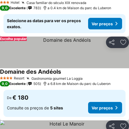
Hotel
Casa familiar do século XIX renovada
3 Estrelas
9,0
Excelente
783
a 0.4 km de Maison du parc du Luberon
Selecione as datas para ver os preços
Ver preços
exatos.
Escolha popular
Partilhar
Ad
Domaine des Andéols
Resort
Gastronomia gourmet La Loggia
4 Estrelas
9,0
Excelente
505
a 6.8 km de Maison du parc du Luberon
€ 180
De
Consulte os preços de
5 sites
Ver preços
Partilhar