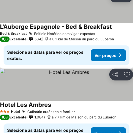
L'Auberge Espagnole - Bed & Breakfast
Bed & Breakfast
Edifício histórico com vigas expostas
8,6
Excelente
534
a 0.1 km de Maison du parc du Luberon
Selecione as datas para ver os preços
Ver preços
exatos.
Partilhar
Ad
Hotel Les Ambres
Hotel
Culinária autêntica e familiar
3 Estrelas
8,8
Excelente
1.084
a 7.7 km de Maison du parc du Luberon
Selecione as datas para ver os preços