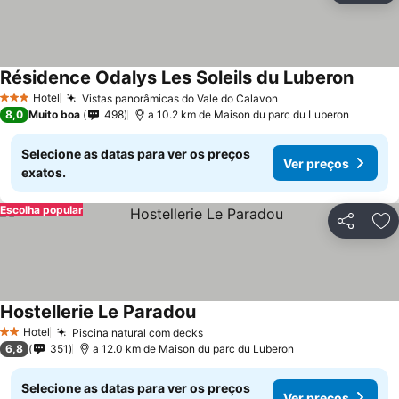
Résidence Odalys Les Soleils du Luberon
Hotel
Vistas panorâmicas do Vale do Calavon
3 Estrelas
8,0
Muito boa
498
a 10.2 km de Maison du parc du Luberon
Selecione as datas para ver os preços
Ver preços
exatos.
Escolha popular
Partilhar
Ad
Hostellerie Le Paradou
Hotel
Piscina natural com decks
2 Estrelas
6,8
351
a 12.0 km de Maison du parc du Luberon
Selecione as datas para ver os preços
Ver preços