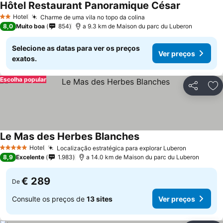
Hôtel Restaurant Panoramique César
Hotel
Charme de uma vila no topo da colina
2 Estrelas
8,0
Muito boa
854
a 9.3 km de Maison du parc du Luberon
Selecione as datas para ver os preços
Ver preços
exatos.
Escolha popular
Partilhar
Ad
Le Mas des Herbes Blanches
Hotel
Localização estratégica para explorar Luberon
5 Estrelas
8,9
Excelente
1.983
a 14.0 km de Maison du parc du Luberon
€ 289
De
Consulte os preços de
13 sites
Ver preços