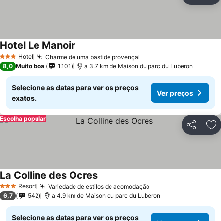
Ad
Hotel Le Manoir
Hotel
Charme de uma bastide provençal
3 Estrelas
8,0
Muito boa
1.101
a 3.7 km de Maison du parc du Luberon
Selecione as datas para ver os preços
Ver preços
exatos.
Escolha popular
Partilhar
Ad
La Colline des Ocres
Resort
Variedade de estilos de acomodação
3 Estrelas
6,7
542
a 4.9 km de Maison du parc du Luberon
Selecione as datas para ver os preços