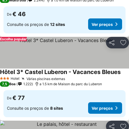
8,1
Muito boa
2.244
a 1.0 km de Maison du parc du Luberon
€ 46
De
Consulte os preços de
12 sites
Ver preços
Escolha popular
Partilhar
Ad
Hôtel 3* Castel Luberon - Vacances Bleues
Hotel
Várias piscinas externas
3 Estrelas
7,5
Boa
1.222
a 1.5 km de Maison du parc du Luberon
€ 77
De
Consulte os preços de
8 sites
Ver preços