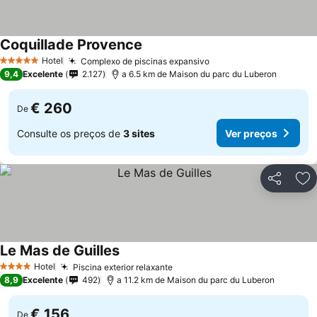
Coquillade Provence
Hotel
Complexo de piscinas expansivo
5 Estrelas
9,4
Excelente
2.127
a 6.5 km de Maison du parc du Luberon
€ 260
De
Consulte os preços de
3 sites
Ver preços
Partilhar
Ad
Le Mas de Guilles
Hotel
Piscina exterior relaxante
4 Estrelas
8,9
Excelente
492
a 11.2 km de Maison du parc du Luberon
€ 156
De