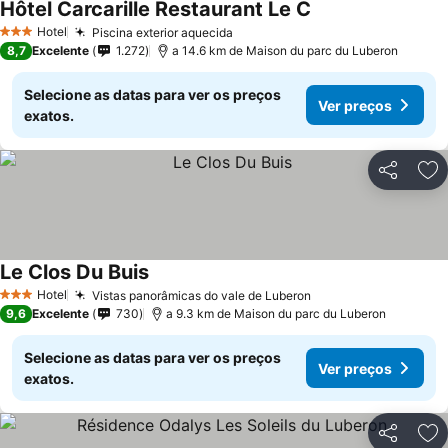
Hôtel Carcarille Restaurant Le C
Hotel
Piscina exterior aquecida
3 Estrelas
8,7
Excelente
1.272
a 14.6 km de Maison du parc du Luberon
Selecione as datas para ver os preços
Ver preços
exatos.
Partilhar
Ad
Le Clos Du Buis
Hotel
Vistas panorâmicas do vale de Luberon
3 Estrelas
9,6
Excelente
730
a 9.3 km de Maison du parc du Luberon
Selecione as datas para ver os preços
Ver preços
exatos.
Partilhar
Ad