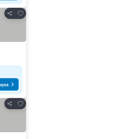
Adicionar aos favoritos
Partilhar
eços
Adicionar aos favoritos
Partilhar