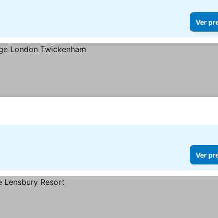
Ver pr
Ver pr