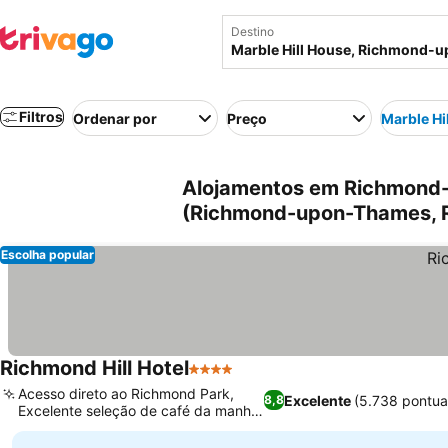
Destino
Filtros
Ordenar por
Preço
Marble Hi
Alojamentos em Richmond-
(Richmond-upon-Thames, R
Escolha popular
Richmond Hill Hotel
4 Estrelas
Acesso direto ao Richmond Park,
Excelente
(5.738 pontu
8,8
Excelente seleção de café da manhã
buffet