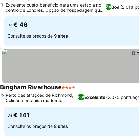
3 Estrelas
Excelente custo-benefício para uma estadia no
Boa
(2.018 p
7,9
centro de Londres, Opção de hospedagem que
aceita cães
€ 46
De
Consulte os preços de
9 sites
Bingham Riverhouse
4 Estrelas
Perto das atrações de Richmond,
Excelente
(2.075 pontuaç
8,8
Culinária britânica moderna
premiada
€ 141
De
Consulte os preços de
8 sites