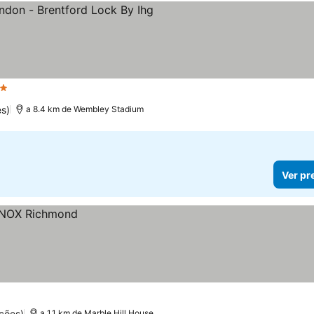
trelas
s)
a 8.4 km de Wembley Stadium
Ver pr
ções)
a 1.1 km de Marble Hill House