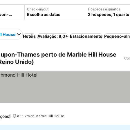
Check-in/out
Hóspedes e quartos
Escolha as datas
2 hóspedes, 1 quarto
ll House
Hotéis
Avaliação: 8,0+
Estacionamento
Pequeno-alm
upon-Thames perto de Marble Hill House
Com
eino Unido)
ações)
a 1.1 km de Marble Hill House