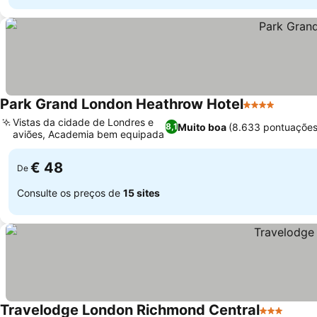
Park Grand London Heathrow Hotel
4 Estrelas
Vistas da cidade de Londres e
Muito boa
(8.633 pontuações
8,1
aviões, Academia bem equipada
€ 48
De
Consulte os preços de
15 sites
Travelodge London Richmond Central