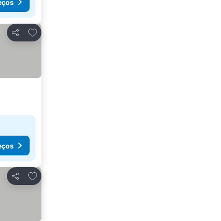
eços
Adicionar aos favoritos
Partilhar
eços
Adicionar aos favoritos
Partilhar