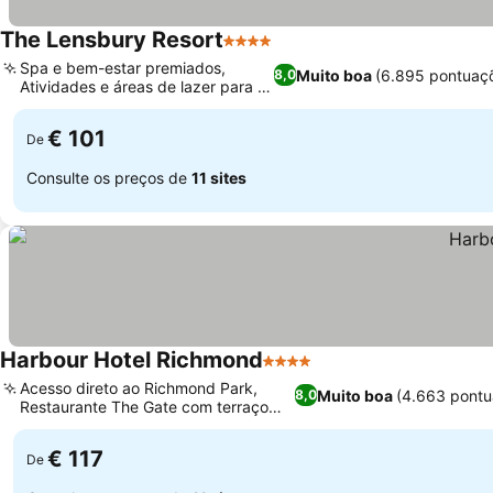
The Lensbury Resort
4 Estrelas
Spa e bem-estar premiados,
Muito boa
(6.895 pontuaç
8,0
Atividades e áreas de lazer para a
família
€ 101
De
Consulte os preços de
11 sites
Harbour Hotel Richmond
4 Estrelas
Acesso direto ao Richmond Park,
Muito boa
(4.663 pontu
8,0
Restaurante The Gate com terraço
ajardinado
€ 117
De