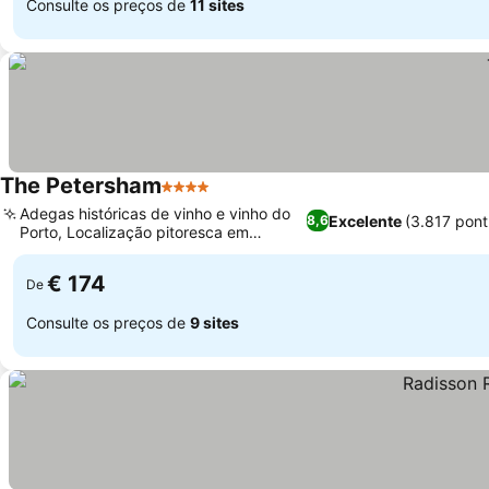
Consulte os preços de
11 sites
The Petersham
4 Estrelas
Adegas históricas de vinho e vinho do
Excelente
(3.817 pon
8,6
Porto, Localização pitoresca em
Richmond Hill
€ 174
De
Consulte os preços de
9 sites