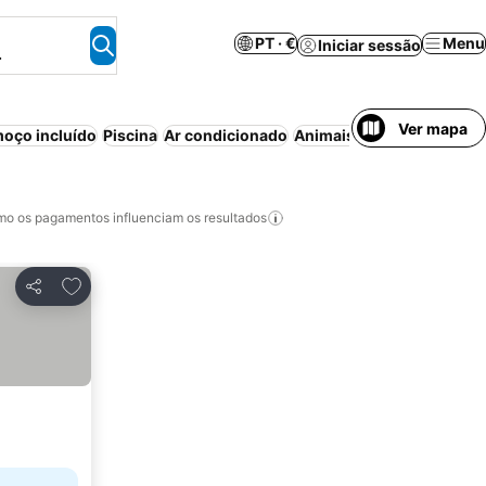
PT · €
Menu
Iniciar sessão
.
Ver mapa
oço incluído
Piscina
Ar condicionado
Animais permitidos
Apart
o os pagamentos influenciam os resultados
Adicionar aos favoritos
Partilhar