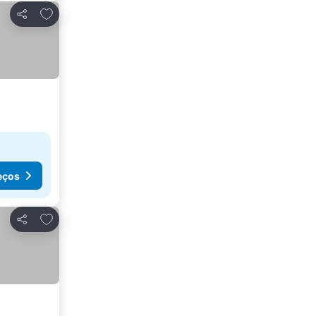
Adicionar aos favoritos
Partilhar
eços
Adicionar aos favoritos
Partilhar