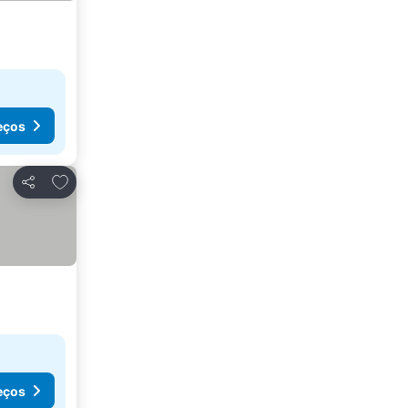
eços
Adicionar aos favoritos
Partilhar
eços