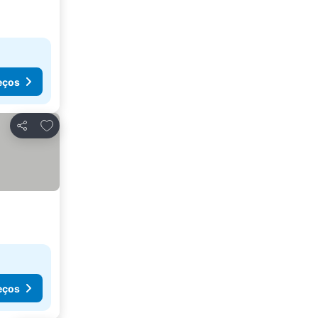
eços
Adicionar aos favoritos
Partilhar
eços