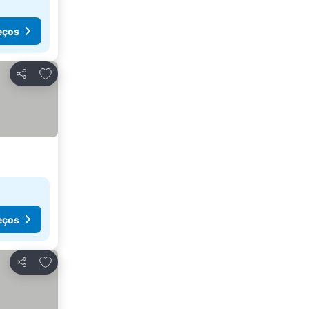
eços
Adicionar aos favoritos
Partilhar
eços
Adicionar aos favoritos
Partilhar