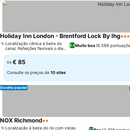
Holiday Inn London - Brentford Lock By Ihg
4 Es
Localização cênica à beira do
Muito boa
(6.588 pontuaçõe
8,4
canal, Refeições flexíveis o dia
todo
€ 85
De
Consulte os preços de
10 sites
Escolha popular
NOX Richmond
2 Estrelas
Localização à beira do rio com vistas
Boa
(3.298 pontua
7,7