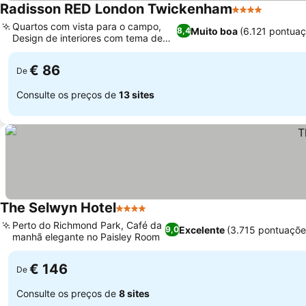
Radisson RED London Twickenham
4 Estrelas
Quartos com vista para o campo,
Muito boa
(6.121 pontua
8,4
Design de interiores com tema de
rugby
€ 86
De
Consulte os preços de
13 sites
The Selwyn Hotel
4 Estrelas
Perto do Richmond Park, Café da
Excelente
(3.715 pontuaçõe
9,0
manhã elegante no Paisley Room
€ 146
De
Consulte os preços de
8 sites