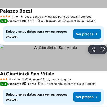
Palazzo Bezzi
Hotel
Localização privilegiada perto de locais históricos
4 Estrelas
9,3
Excelente
4.121
a 0.9 km de Mausoleum of Galla Placidia
Selecione as datas para ver os preços
Ver preços
exatos.
Partilhar
Ad
Ai Giardini di San Vitale
Hotel
Café da manhã farto, doce e salgado
3 Estrelas
9,3
Excelente
1.474
a 0.2 km de Mausoleum of Galla Placidia
Selecione as datas para ver os preços
Ver preços
exatos.