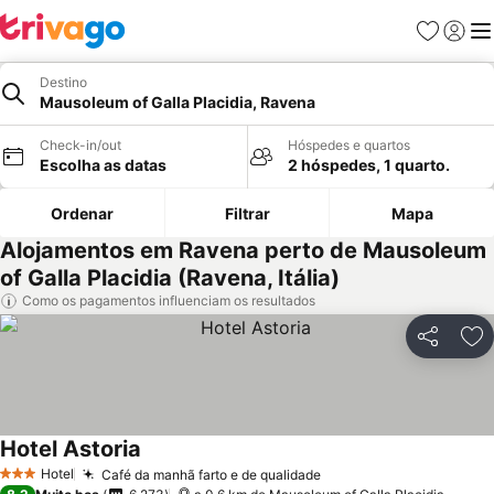
Favoritos
Iniciar
Me
Destino
Mausoleum of Galla Placidia, Ravena
Check-in/out
Hóspedes e quartos
Escolha as datas
2 hóspedes, 1 quarto.
Ordenar
Filtrar
Mapa
Alojamentos em Ravena perto de Mausoleum
of Galla Placidia (Ravena, Itália)
Como os pagamentos influenciam os resultados
Partilhar
Ad
Hotel Astoria
Hotel
Café da manhã farto e de qualidade
3 Estrelas