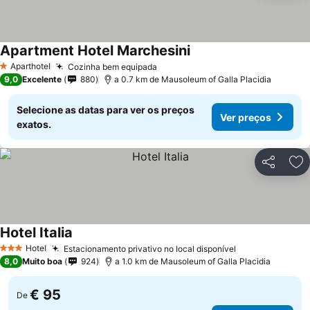
Apartment Hotel Marchesini
Aparthotel
Cozinha bem equipada
1 Estrelas
9,0
Excelente
880
a 0.7 km de Mausoleum of Galla Placidia
Selecione as datas para ver os preços
Ver preços
exatos.
Partilhar
Ad
Hotel Italia
Hotel
Estacionamento privativo no local disponível
3 Estrelas
8,0
Muito boa
924
a 1.0 km de Mausoleum of Galla Placidia
€ 95
De