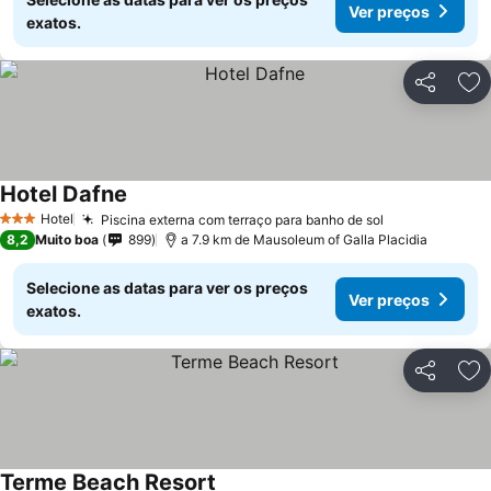
Ver preços
exatos.
Partilhar
Ad
Hotel Dafne
Hotel
Piscina externa com terraço para banho de sol
3 Estrelas
8,2
Muito boa
899
a 7.9 km de Mausoleum of Galla Placidia
Selecione as datas para ver os preços
Ver preços
exatos.
Partilhar
Ad
Terme Beach Resort