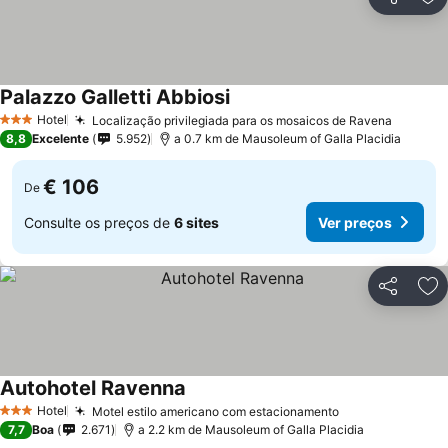
Partilhar
Ad
Palazzo Galletti Abbiosi
Hotel
Localização privilegiada para os mosaicos de Ravena
3 Estrelas
8,8
Excelente
5.952
a 0.7 km de Mausoleum of Galla Placidia
€ 106
De
Consulte os preços de
6 sites
Ver preços
Partilhar
Ad
Autohotel Ravenna
Hotel
Motel estilo americano com estacionamento
3 Estrelas
7,7
Boa
2.671
a 2.2 km de Mausoleum of Galla Placidia