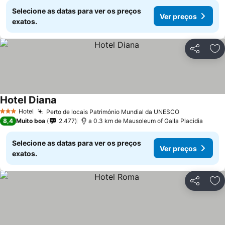
Selecione as datas para ver os preços
Ver preços
exatos.
Partilhar
Ad
Hotel Diana
Hotel
Perto de locais Património Mundial da UNESCO
3 Estrelas
8,4
Muito boa
2.477
a 0.3 km de Mausoleum of Galla Placidia
Selecione as datas para ver os preços
Ver preços
exatos.
Partilhar
Ad