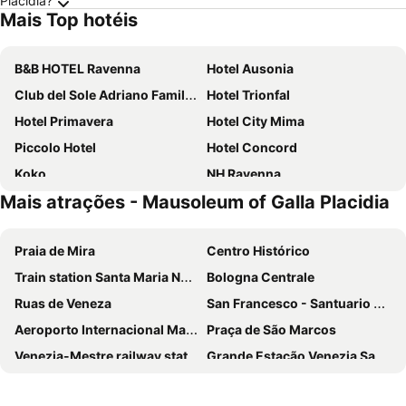
Placidia?
Mais Top hotéis
B&B HOTEL Ravenna
Hotel Ausonia
Club del Sole Adriano Family Collection
Hotel Trionfal
Hotel Primavera
Hotel City Mima
Piccolo Hotel
Hotel Concord
Koko
NH Ravenna
Mais atrações - Mausoleum of Galla Placidia
Bikini Tropicana Family Hotel
Terme Beach Resort
Hotel Astoria
Hotel San Marco
Praia de Mira
Centro Histórico
Sorriso
Hotel Rex
Train station Santa Maria Novella
Bologna Centrale
Club del Sole Marina Family Resort
G&D Mi.Ma Condhotel
Ruas de Veneza
San Francesco - Santuario della Madonna di Fatima
Grand Hotel Mattei
Rouge Hotel International
Aeroporto Internacional Marco Polo
Praça de São Marcos
Hotel Le Palme
Hotel Roma
Venezia-Mestre railway station
Grande Estação Venezia Santa Lucia
Hotel Millepini
Hotel Adriatico
Verona Porta Nuova
La Spezia Central Station
Hotel Corallo
Grand Hotel Gallia