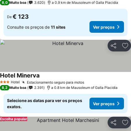
8,0
Muito boa
3.620
a 0.9 km de Mausoleum of Galla Placidia
€ 123
De
Consulte os preços de
11 sites
Ver preços
Partilhar
Ad
Hotel Minerva
Hotel
Estacionamento seguro para motos
3 Estrelas
8,2
Muito boa
2.391
a 0.8 km de Mausoleum of Galla Placidia
Selecione as datas para ver os preços
Ver preços
exatos.
Escolha popular
Partilhar
Ad