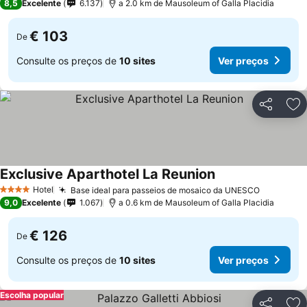
8,5
Excelente
6.137
a 2.0 km de Mausoleum of Galla Placidia
€ 103
De
Consulte os preços de
10 sites
Ver preços
Partilhar
Ad
Exclusive Aparthotel La Reunion
Hotel
Base ideal para passeios de mosaico da UNESCO
4 Estrelas
9,0
Excelente
1.067
a 0.6 km de Mausoleum of Galla Placidia
€ 126
De
Consulte os preços de
10 sites
Ver preços
Escolha popular