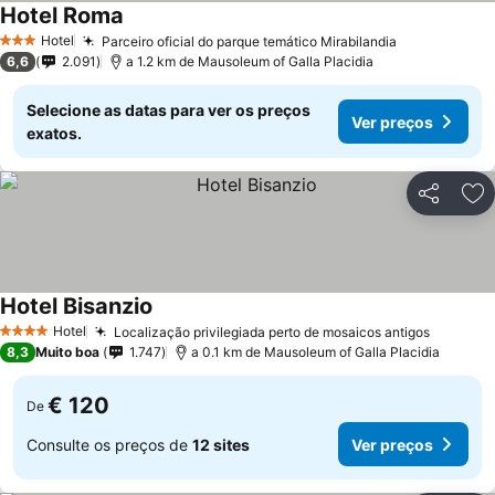
Hotel Roma
Hotel
Parceiro oficial do parque temático Mirabilandia
3 Estrelas
6,6
2.091
a 1.2 km de Mausoleum of Galla Placidia
Selecione as datas para ver os preços
Ver preços
exatos.
Partilhar
Ad
Hotel Bisanzio
Hotel
Localização privilegiada perto de mosaicos antigos
4 Estrelas
8,3
Muito boa
1.747
a 0.1 km de Mausoleum of Galla Placidia
€ 120
De
Consulte os preços de
12 sites
Ver preços