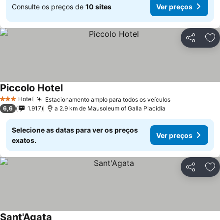
Consulte os preços de
10 sites
Ver preços
Partilhar
Ad
Piccolo Hotel
Hotel
Estacionamento amplo para todos os veículos
3 Estrelas
6,6
1.917
a 2.9 km de Mausoleum of Galla Placidia
Selecione as datas para ver os preços
Ver preços
exatos.
Partilhar
Ad
Sant'Agata