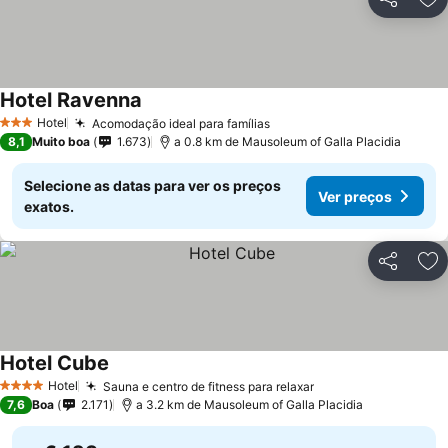
Partilhar
Ad
Hotel Ravenna
Hotel
Acomodação ideal para famílias
3 Estrelas
8,1
Muito boa
1.673
a 0.8 km de Mausoleum of Galla Placidia
Selecione as datas para ver os preços
Ver preços
exatos.
Partilhar
Ad
Hotel Cube
Hotel
Sauna e centro de fitness para relaxar
4 Estrelas
7,6
Boa
2.171
a 3.2 km de Mausoleum of Galla Placidia