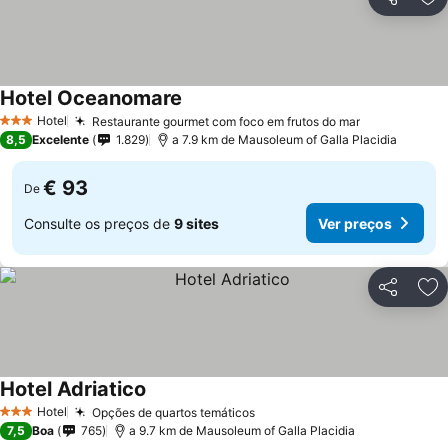
Partilhar
Ad
Hotel Oceanomare
Hotel
Restaurante gourmet com foco em frutos do mar
3 Estrelas
8,5
Excelente
1.829
a 7.9 km de Mausoleum of Galla Placidia
€ 93
De
Consulte os preços de
9 sites
Ver preços
Partilhar
Ad
Hotel Adriatico
Hotel
Opções de quartos temáticos
3 Estrelas
7,5
Boa
765
a 9.7 km de Mausoleum of Galla Placidia