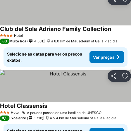
Partilhar
Ad
Club del Sole Adriano Family Collection
Hotel
4 Estrelas
8,1
Muito boa
4.881
a 8.0 km de Mausoleum of Galla Placidia
Selecione as datas para ver os preços
Ver preços
exatos.
Partilhar
Ad
Hotel Classensis
Hotel
A poucos passos de uma basílica da UNESCO
3 Estrelas
8,9
Excelente
1.718
a 5.4 km de Mausoleum of Galla Placidia
Selecione as datas para ver os preços