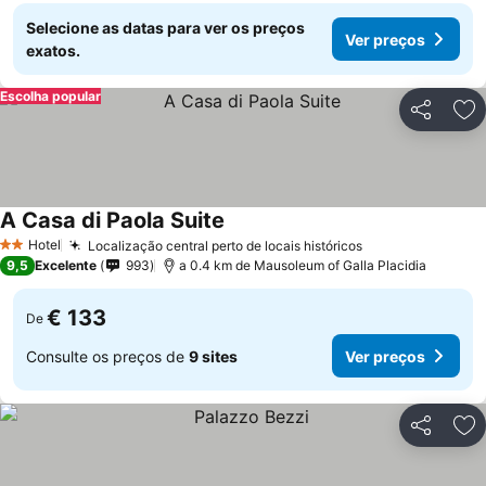
Selecione as datas para ver os preços
Ver preços
exatos.
Escolha popular
Partilhar
Ad
A Casa di Paola Suite
Hotel
Localização central perto de locais históricos
2 Estrelas
9,5
Excelente
993
a 0.4 km de Mausoleum of Galla Placidia
€ 133
De
Consulte os preços de
9 sites
Ver preços
Partilhar
Ad