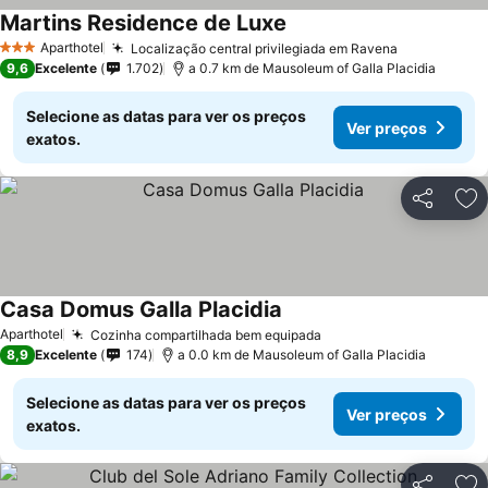
Martins Residence de Luxe
Aparthotel
Localização central privilegiada em Ravena
3 Estrelas
9,6
Excelente
1.702
a 0.7 km de Mausoleum of Galla Placidia
Selecione as datas para ver os preços
Ver preços
exatos.
Partilhar
Ad
Casa Domus Galla Placidia
Aparthotel
Cozinha compartilhada bem equipada
8,9
Excelente
174
a 0.0 km de Mausoleum of Galla Placidia
Selecione as datas para ver os preços
Ver preços
exatos.