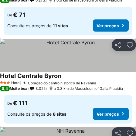
8,2
Muito boa
6.273
a 0.6 km de Mausoleum of Galla Placidia
€ 71
De
Consulte os preços de
11 sites
Ver preços
Partilhar
Ad
Hotel Centrale Byron
Hotel
Coração do centro histórico de Ravenna
3 Estrelas
8,4
Muito boa
3.025
a 0.3 km de Mausoleum of Galla Placidia
€ 111
De
Consulte os preços de
8 sites
Ver preços