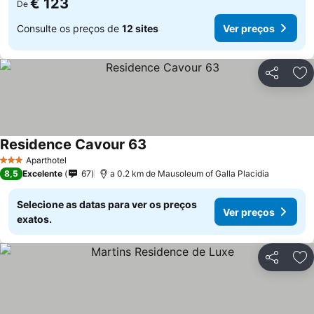
€ 123
De
Consulte os preços de
12 sites
Ver preços
Partilhar
Ad
Residence Cavour 63
Aparthotel
3 Estrelas
8,5
Excelente
67
a 0.2 km de Mausoleum of Galla Placidia
Selecione as datas para ver os preços
Ver preços
exatos.
Partilhar
Ad