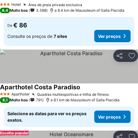
Hotel
Área de praia privada exclusiva
3 Estrelas
8,4
Muito boa
3.388
a 8.4 km de Mausoleum of Galla Placidia
€ 86
De
Consulte os preços de
7 sites
Ver preços
Partilhar
Ad
Aparthotel Costa Paradiso
Aparthotel
Quadras multiesportivas e trilha de fitness
3 Estrelas
8,1
Muito boa
791
a 8.1 km de Mausoleum of Galla Placidia
Selecione as datas para ver os preços
Ver preços
exatos.
Escolha popular