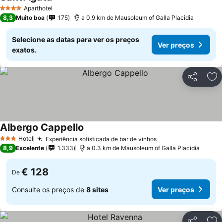
Aparthotel
4 Estrelas
8,3
Muito boa
175
a 0.9 km de Mausoleum of Galla Placidia
Selecione as datas para ver os preços
Ver preços
exatos.
Partilhar
Ad
Albergo Cappello
Hotel
Experiência sofisticada de bar de vinhos
3 Estrelas
8,9
Excelente
1.333
a 0.3 km de Mausoleum of Galla Placidia
€ 128
De
Consulte os preços de
8 sites
Ver preços