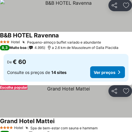
Partilhar
Ad
B&B HOTEL Ravenna
Hotel
Pequeno-almoço buffet variado e abundante
3 Estrelas
8,3
Muito boa
4.995
a 2.6 km de Mausoleum of Galla Placidia
€ 60
De
Consulte os preços de
14 sites
Ver preços
Escolha popular
Partilhar
Ad
Grand Hotel Mattei
Hotel
Spa de bem-estar com sauna e hammam
4 Estrelas