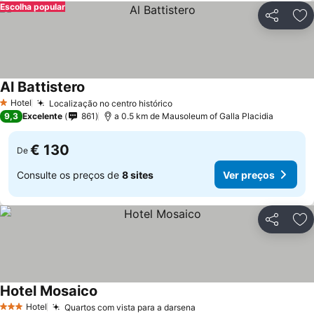
Escolha popular
Partilhar
Ad
Al Battistero
Hotel
Localização no centro histórico
1 Estrelas
9,3
Excelente
861
a 0.5 km de Mausoleum of Galla Placidia
€ 130
De
Consulte os preços de
8 sites
Ver preços
Partilhar
Ad
Hotel Mosaico
Hotel
Quartos com vista para a darsena
3 Estrelas