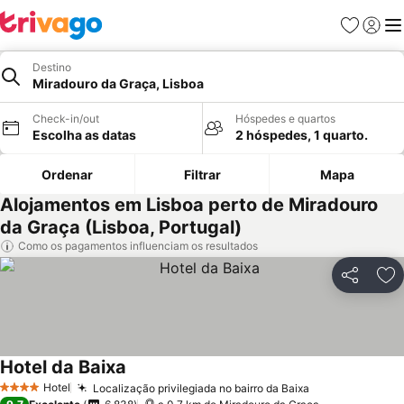
Favoritos
Iniciar
Me
Destino
Miradouro da Graça, Lisboa
Check-in/out
Hóspedes e quartos
Escolha as datas
2 hóspedes, 1 quarto.
Ordenar
Filtrar
Mapa
Alojamentos em Lisboa perto de Miradouro
da Graça (Lisboa, Portugal)
Como os pagamentos influenciam os resultados
Partilhar
Ad
Hotel da Baixa
Hotel
Localização privilegiada no bairro da Baixa
4 Estrelas