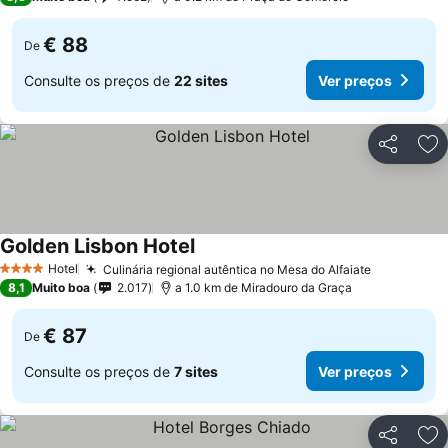
€ 88
De
Consulte os preços de
22 sites
Ver preços
Partilhar
Ad
Golden Lisbon Hotel
Hotel
Culinária regional autêntica no Mesa do Alfaiate
4 Estrelas
8,1
Muito boa
2.017
a 1.0 km de Miradouro da Graça
€ 87
De
Consulte os preços de
7 sites
Ver preços
Partilhar
Ad