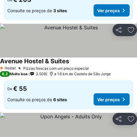
Consulte os preços de
3 sites
Ver preços
Partilhar
Ad
Avenue Hostel & Suites
Hostel
Pizzas frescas com um preço especial
1 Estrelas
8,2
Muito boa
3.508
a 1.6 km de Castelo de São Jorge
€ 55
De
Consulte os preços de
6 sites
Ver preços
Partilhar
Ad