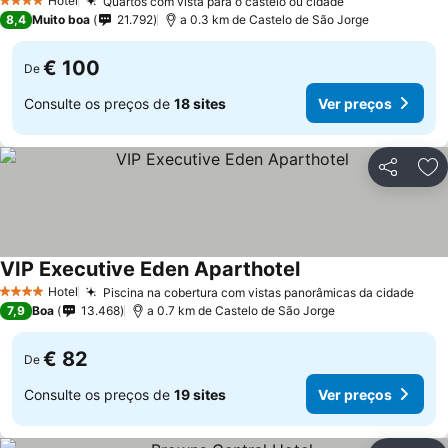
Hotel
Quartos com vista para o castelo ou cidade
4 Estrelas
8,4
Muito boa
21.792
a 0.3 km de Castelo de São Jorge
€ 100
De
Consulte os preços de
18 sites
Ver preços
Partilhar
Ad
VIP Executive Eden Aparthotel
Hotel
Piscina na cobertura com vistas panorâmicas da cidade
4 Estrelas
7,9
Boa
13.468
a 0.7 km de Castelo de São Jorge
€ 82
De
Consulte os preços de
19 sites
Ver preços