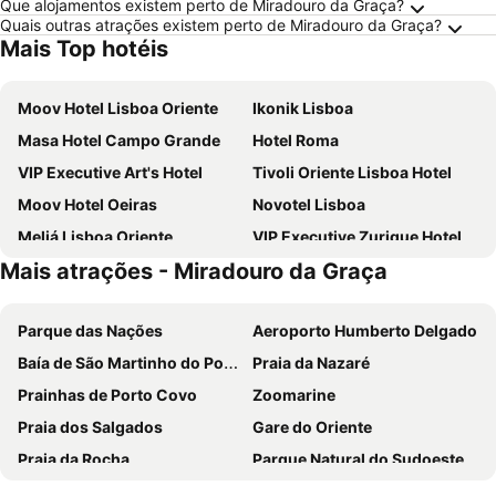
Que alojamentos existem perto de Miradouro da Graça?
Quais outras atrações existem perto de Miradouro da Graça?
Mais Top hotéis
Moov Hotel Lisboa Oriente
Ikonik Lisboa
Masa Hotel Campo Grande
Hotel Roma
VIP Executive Art's Hotel
Tivoli Oriente Lisboa Hotel
Moov Hotel Oeiras
Novotel Lisboa
Meliá Lisboa Oriente
VIP Executive Zurique Hotel
Mais atrações - Miradouro da Graça
TRYP by Wyndham Lisboa Caparica Mar
Holiday Inn Express Lisbon - Alfragide by IHG
Turim Ibéria Hotel
VIP Executive Entrecampos Hotel
Parque das Nações
Aeroporto Humberto Delgado
Selina Secret Garden Lisbon
Residencial Jardim Da Amadora
Baía de São Martinho do Porto
Praia da Nazaré
Evidencia Belverde Atitude Hotel
Holiday Inn Express Lisbon - Oeiras By Ihg
Prainhas de Porto Covo
Zoomarine
ibis Lisboa Parque das Naçoes
ibis Lisboa Jose Malhoa
Praia dos Salgados
Gare do Oriente
Eurostars Universal Lisboa
Stay Hotel Lisboa Aeroporto
Praia da Rocha
Parque Natural do Sudoeste Alentejano e Costa Vicentina
MS Aparthotel
Universo Romantico
Praia das Rocas
Estádio da Luz
Avenida Park
INATEL Oeiras