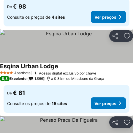
€ 98
De
Consulte os preços de
4 sites
Ver preços
Partilhar
Ad
Esqina Urban Lodge
Aparthotel
Acesso digital exclusivo por chave
4 Estrelas
8,8
Excelente
1.866
a 0.8 km de Miradouro da Graça
€ 61
De
Consulte os preços de
15 sites
Ver preços
Partilhar
Ad