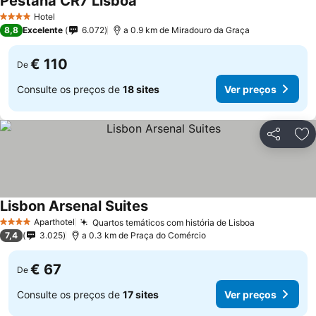
Pestana CR7 Lisboa
Hotel
4 Estrelas
8,8
Excelente
6.072
a 0.9 km de Miradouro da Graça
€ 110
De
Consulte os preços de
18 sites
Ver preços
Partilhar
Ad
Lisbon Arsenal Suites
Aparthotel
Quartos temáticos com história de Lisboa
4 Estrelas
7,4
3.025
a 0.3 km de Praça do Comércio
€ 67
De
Consulte os preços de
17 sites
Ver preços