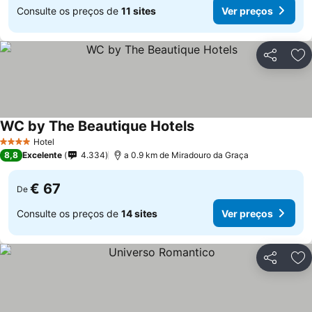
Consulte os preços de
11 sites
Ver preços
Partilhar
Ad
WC by The Beautique Hotels
Hotel
4 Estrelas
8,8
Excelente
4.334
a 0.9 km de Miradouro da Graça
€ 67
De
Consulte os preços de
14 sites
Ver preços
Partilhar
Ad