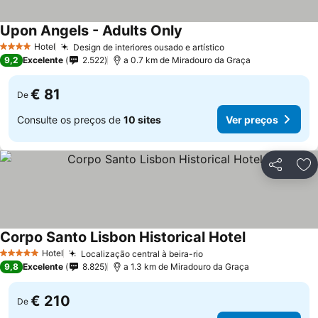
Upon Angels - Adults Only
Hotel
Design de interiores ousado e artístico
4 Estrelas
9,2
Excelente
2.522
a 0.7 km de Miradouro da Graça
€ 81
De
Consulte os preços de
10 sites
Ver preços
Partilhar
Ad
Corpo Santo Lisbon Historical Hotel
Hotel
Localização central à beira-rio
5 Estrelas
9,8
Excelente
8.825
a 1.3 km de Miradouro da Graça
€ 210
De