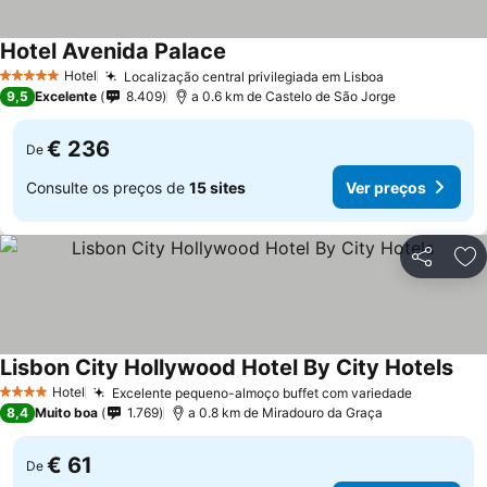
Hotel Avenida Palace
Hotel
Localização central privilegiada em Lisboa
5 Estrelas
9,5
Excelente
8.409
a 0.6 km de Castelo de São Jorge
€ 236
De
Consulte os preços de
15 sites
Ver preços
Partilhar
Ad
Lisbon City Hollywood Hotel By City Hotels
Hotel
Excelente pequeno-almoço buffet com variedade
4 Estrelas
8,4
Muito boa
1.769
a 0.8 km de Miradouro da Graça
€ 61
De