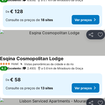
9,7
Excelente
6.838
a 0.7 km de Miradouro da Graça
€ 128
De
Consulte os preços de
18 sites
Ver preços
Partilhar
Ad
Esqina Cosmopolitan Lodge
Hotel
Vistas panorâmicas da cidade e do rio
4 Estrelas
9,2
Excelente
2.493
a 0.6 km de Miradouro da Graça
€ 58
De
Consulte os preços de
13 sites
Ver preços