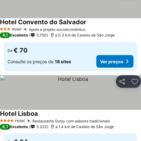
Hotel Convento do Salvador
Hotel
Apoio a projeto socioeconômico
3 Estrelas
9,1
Excelente
5.750
a 0.3 km de Castelo de São Jorge
€ 70
De
Consulte os preços de
18 sites
Ver preços
Partilhar
Ad
Hotel Lisboa
Hotel
Restaurante Gutsy com sabores tradicionais
4 Estrelas
8,7
Excelente
5.323
a 1.4 km de Castelo de São Jorge