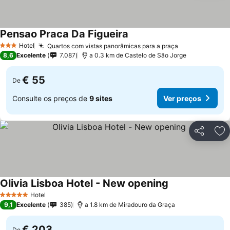
Pensao Praca Da Figueira
Hotel
Quartos com vistas panorâmicas para a praça
3 Estrelas
8,6
Excelente
7.087
a 0.3 km de Castelo de São Jorge
€ 55
De
Consulte os preços de
9 sites
Ver preços
Partilhar
Ad
Olivia Lisboa Hotel - New opening
Hotel
5 Estrelas
9,1
Excelente
385
a 1.8 km de Miradouro da Graça
€ 203
De