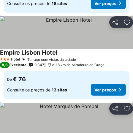
Consulte os preços de
18 sites
Ver preços
Partilhar
Ad
Empire Lisbon Hotel
Hotel
Terraço com vistas da cidade
3 Estrelas
8,6
Excelente
9.347
a 1.8 km de Miradouro da Graça
€ 76
De
Consulte os preços de
13 sites
Ver preços
Partilhar
Ad