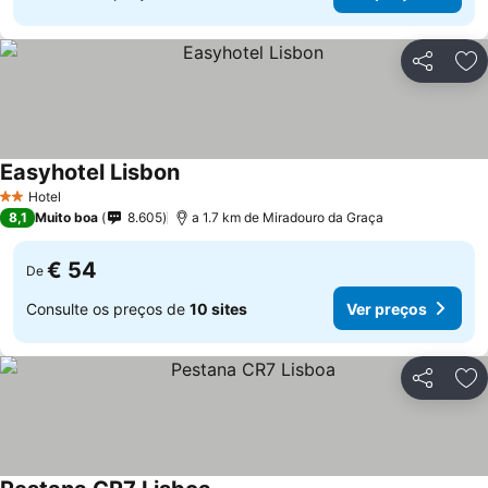
Partilhar
Ad
Easyhotel Lisbon
Hotel
2 Estrelas
8,1
Muito boa
8.605
a 1.7 km de Miradouro da Graça
€ 54
De
Consulte os preços de
10 sites
Ver preços
Partilhar
Ad