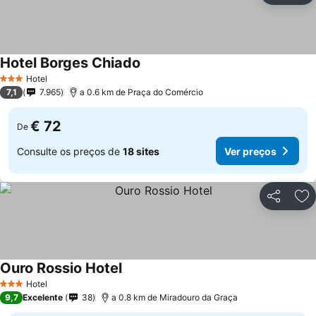
Hotel Borges Chiado
Hotel
3 Estrelas
7,1
7.965
a 0.6 km de Praça do Comércio
€ 72
De
Consulte os preços de
18 sites
Ver preços
Partilhar
Ad
Ouro Rossio Hotel
Hotel
3 Estrelas
9,7
Excelente
38
a 0.8 km de Miradouro da Graça