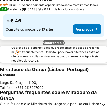
Hotel
Aconselhamento especializado sobre restaurantes locais
3 Estrelas
8,6
Excelente
3.143
a 0.8 km de Miradouro da Graça
€ 46
De
Consulte os preços de
17 sites
Ver preços
Mostrar mais
Os preços e a disponibilidade que recebemos dos sites de reserva
mudam frequentemente. Como tal, pode haver diferenças entre as
ofertas que consulta no trivago e os preços que estão disponíveis
nos sites de reserva.
Miradouro da Graça (Lisboa, Portugal)
Contacto
Largo Da Graça
,
1100
,
Telefone
:
+351(21)3227000
Perguntas frequentes sobre Miradouro da
Graça
O que faz com que Miradouro da Graça seja popular em Lisboa?