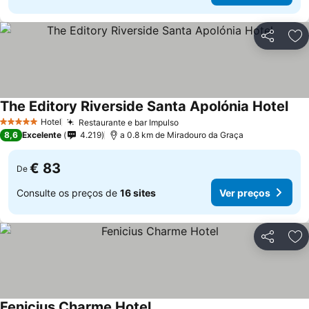
Partilhar
Ad
The Editory Riverside Santa Apolónia Hotel
Hotel
Restaurante e bar Impulso
5 Estrelas
8,6
Excelente
4.219
a 0.8 km de Miradouro da Graça
€ 83
De
Consulte os preços de
16 sites
Ver preços
Partilhar
Ad
Fenicius Charme Hotel