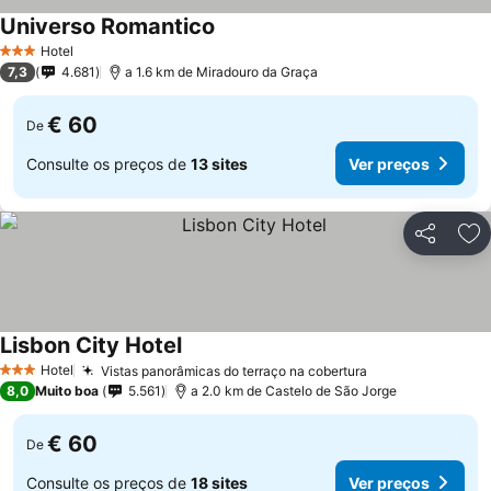
Universo Romantico
Hotel
3 Estrelas
7,3
4.681
a 1.6 km de Miradouro da Graça
€ 60
De
Consulte os preços de
13 sites
Ver preços
Partilhar
Ad
Lisbon City Hotel
Hotel
Vistas panorâmicas do terraço na cobertura
3 Estrelas
8,0
Muito boa
5.561
a 2.0 km de Castelo de São Jorge
€ 60
De
Consulte os preços de
18 sites
Ver preços