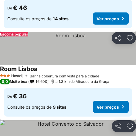
€ 46
De
Consulte os preços de
14 sites
Ver preços
Escolha popular
Partilhar
Ad
Room Lisboa
Hostel
Bar na cobertura com vista para a cidade
3 Estrelas
8,0
Muito boa
16.600
a 1.3 km de Miradouro da Graça
€ 36
De
Consulte os preços de
9 sites
Ver preços
Partilhar
Ad