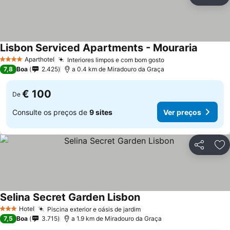
Partilhar
Ad
Lisbon Serviced Apartments - Mouraria
Aparthotel
Interiores limpos e com bom gosto
4 Estrelas
7,8
Boa
2.425
a 0.4 km de Miradouro da Graça
€ 100
De
Consulte os preços de
9 sites
Ver preços
Partilhar
Ad
Selina Secret Garden Lisbon
Hotel
Piscina exterior e oásis de jardim
3 Estrelas
7,5
Boa
3.715
a 1.9 km de Miradouro da Graça