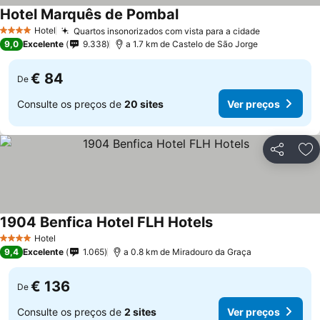
Hotel Marquês de Pombal
Hotel
Quartos insonorizados com vista para a cidade
4 Estrelas
9,0
Excelente
9.338
a 1.7 km de Castelo de São Jorge
€ 84
De
Consulte os preços de
20 sites
Ver preços
Partilhar
Ad
1904 Benfica Hotel FLH Hotels
Hotel
4 Estrelas
9,4
Excelente
1.065
a 0.8 km de Miradouro da Graça
€ 136
De
Consulte os preços de
2 sites
Ver preços