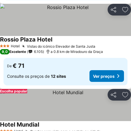
Partilhar
Ad
Rossio Plaza Hotel
Hotel
Vistas do icónico Elevador de Santa Justa
3 Estrelas
9,0
Excelente
6.105
a 0.8 km de Miradouro da Graça
€ 71
De
Consulte os preços de
12 sites
Ver preços
Escolha popular
Partilhar
Ad
Hotel Mundial