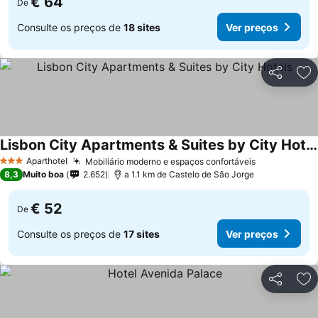
€ 64
De
Consulte os preços de
18 sites
Ver preços
Partilhar
Ad
Lisbon City Apartments & Suites by City Hotels
Aparthotel
Mobiliário moderno e espaços confortáveis
3 Estrelas
8,3
Muito boa
2.652
a 1.1 km de Castelo de São Jorge
€ 52
De
Consulte os preços de
17 sites
Ver preços
Partilhar
Ad