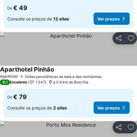
€ 49
De
Consulte os preços de
12 sites
Ver preços
Partilhar
Ad
Aparthotel Pinhão
Aparthotel
Vistas panorâmicas da baía e das montanhas
9,1
Excelente
1.347
a 0.9 km de Bom Dia
€ 79
De
Consulte os preços de
2 sites
Ver preços
Partilhar
Ad