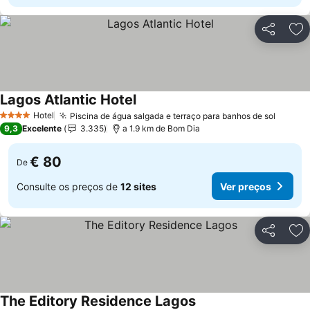
Partilhar
Ad
Lagos Atlantic Hotel
Hotel
Piscina de água salgada e terraço para banhos de sol
4 Estrelas
9,3
Excelente
3.335
a 1.9 km de Bom Dia
€ 80
De
Consulte os preços de
12 sites
Ver preços
Partilhar
Ad
The Editory Residence Lagos