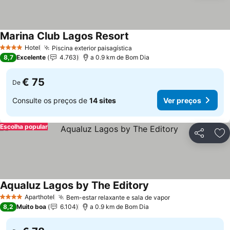
Marina Club Lagos Resort
Hotel
Piscina exterior paisagística
4 Estrelas
8,7
Excelente
4.763
a 0.9 km de Bom Dia
€ 75
De
Consulte os preços de
14 sites
Ver preços
Escolha popular
Partilhar
Ad
Aqualuz Lagos by The Editory
Aparthotel
Bem-estar relaxante e sala de vapor
4 Estrelas
8,2
Muito boa
6.104
a 0.9 km de Bom Dia