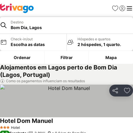
Favoritos
Iniciar
Me
Destino
Bom Dia, Lagos
Check-in/out
Hóspedes e quartos
Escolha as datas
2 hóspedes, 1 quarto.
Ordenar
Filtrar
Mapa
Alojamentos em Lagos perto de Bom Dia
(Lagos, Portugal)
Como os pagamentos influenciam os resultados
Partilhar
Ad
Hotel Dom Manuel
Hotel
3 Estrelas