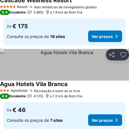
Cascade Wellness Resort
Resort
Alas temáticas de navegadores globais
5 Estrelas
9,0
Excelente
5.895
a 1.9 km de Bom Dia
€ 175
De
Consulte os preços de
18 sites
Ver preços
Partilhar
Ad
Agua Hotels Vila Branca
Aparthotel
Recreação e lazer ao ar livre
3 Estrelas
8,6
Excelente
4.125
a 1.3 km de Bom Dia
€ 46
De
Consulte os preços de
7 sites
Ver preços