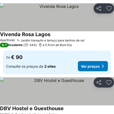
Partilhar
Ad
Vivenda Rosa Lagos
Aparthotel
Jardim tranquilo e terraço para banhos de sol
8,7
Excelente
444
a 0.6 km de Bom Dia
€ 90
De
Consulte os preços de
2 sites
Ver preços
Partilhar
Ad
DBV Hostel e Guesthouse