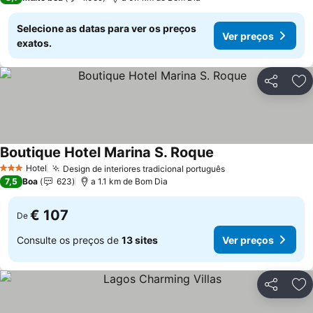
Selecione as datas para ver os preços
Ver preços
exatos.
Partilhar
Ad
Boutique Hotel Marina S. Roque
Hotel
Design de interiores tradicional português
3 Estrelas
7,5
Boa
623
a 1.1 km de Bom Dia
€ 107
De
Consulte os preços de
13 sites
Ver preços
Partilhar
Ad