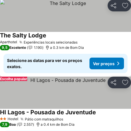
Partilhar
Ad
The Salty Lodge
Aparthotel
Experiências locais selecionadas
9,5
Excelente
1.190
a 0.3 km de Bom Dia
Selecione as datas para ver os preços
Ver preços
exatos.
Escolha popular
Partilhar
Ad
HI Lagos - Pousada de Juventude
Hostel
Pátio com matraquilhos
2 Estrelas
7,9
Boa
2.557
a 0.4 km de Bom Dia