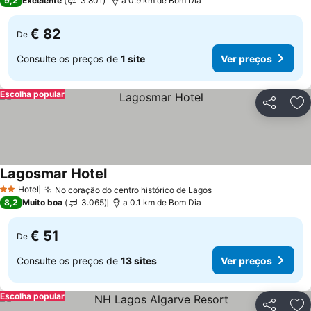
9,2
Excelente
3.801
a 0.9 km de Bom Dia
€ 82
De
Consulte os preços de
1 site
Ver preços
Escolha popular
Partilhar
Ad
Lagosmar Hotel
Hotel
No coração do centro histórico de Lagos
2 Estrelas
8,2
Muito boa
3.065
a 0.1 km de Bom Dia
€ 51
De
Consulte os preços de
13 sites
Ver preços
Escolha popular