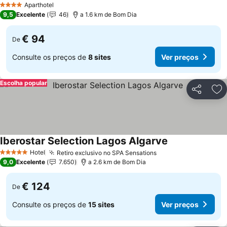
Aparthotel
4 Estrelas
9,5
Excelente
46
a 1.6 km de Bom Dia
€ 94
De
Consulte os preços de
8 sites
Ver preços
Escolha popular
Partilhar
Ad
Iberostar Selection Lagos Algarve
Hotel
Retiro exclusivo no SPA Sensations
5 Estrelas
9,0
Excelente
7.650
a 2.6 km de Bom Dia
€ 124
De
Consulte os preços de
15 sites
Ver preços