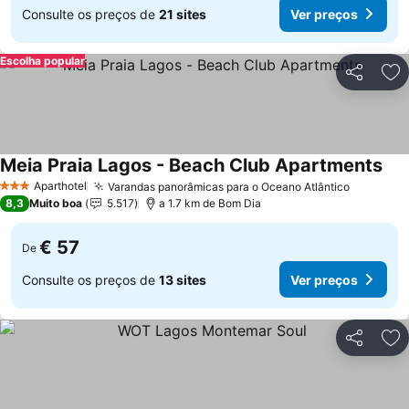
Consulte os preços de
21 sites
Ver preços
Escolha popular
Partilhar
Ad
Meia Praia Lagos - Beach Club Apartments
Aparthotel
Varandas panorâmicas para o Oceano Atlântico
3 Estrelas
8,3
Muito boa
5.517
a 1.7 km de Bom Dia
€ 57
De
Consulte os preços de
13 sites
Ver preços
Partilhar
Ad