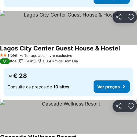
Partilhar
Ad
Lagos City Center Guest House & Hostel
Hotel
Terraço ao ar livre exclusivo
2 Estrelas
7,6
Boa
1.445
a 0.4 km de Bom Dia
€ 28
De
Consulte os preços de
10 sites
Ver preços
Partilhar
Ad