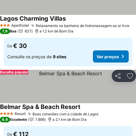
Lagos Charming Villas
Aparthotel
Relaxamento na banheira de hidromassagem ao ar livre
3 Estrelas
7,9
Boa
837
a 1.2 km de Bom Dia
€ 30
De
Consulte os preços de
9 sites
Ver preços
Escolha popular
Partilhar
Ad
Belmar Spa & Beach Resort
Resort
Boas conexões com a cidade de Lagos
4 Estrelas
8,9
Excelente
7.886
a 2.1 km de Bom Dia
€ 112
De