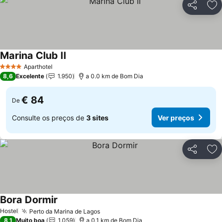
Partilhar
Ad
Marina Club II
Aparthotel
4 Estrelas
8,6
Excelente
1.950
a 0.0 km de Bom Dia
€ 84
De
Consulte os preços de
3 sites
Ver preços
Partilhar
Ad
Bora Dormir
Hostel
Perto da Marina de Lagos
8,1
Muito boa
1.059
a 0.1 km de Bom Dia