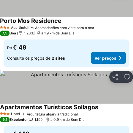
Porto Mos Residence
Aparthotel
Acomodações com vista para o mar
3 Estrelas
7,5
Boa
1.203
a 1.9 km de Bom Dia
€ 49
De
Consulte os preços de
2 sites
Ver preços
Partilhar
Ad
Apartamentos Turísticos Sollagos
Hotel
Arquitetura algarvia tradicional
3 Estrelas
9,1
Excelente
1.199
a 0.9 km de Bom Dia