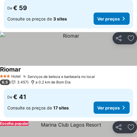
€ 59
De
Consulte os preços de
3 sites
Ver preços
Partilhar
Ad
Riomar
Hotel
Serviços de beleza e barbearia no local
3 Estrelas
6,5
3.457
a 0.2 km de Bom Dia
€ 41
De
Consulte os preços de
17 sites
Ver preços
Escolha popular
Partilhar
Ad