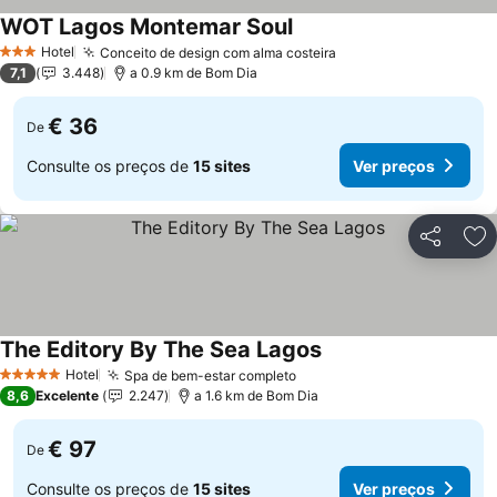
WOT Lagos Montemar Soul
Hotel
Conceito de design com alma costeira
3 Estrelas
7,1
3.448
a 0.9 km de Bom Dia
€ 36
De
Consulte os preços de
15 sites
Ver preços
Partilhar
Ad
The Editory By The Sea Lagos
Hotel
Spa de bem-estar completo
5 Estrelas
8,6
Excelente
2.247
a 1.6 km de Bom Dia
€ 97
De
Consulte os preços de
15 sites
Ver preços