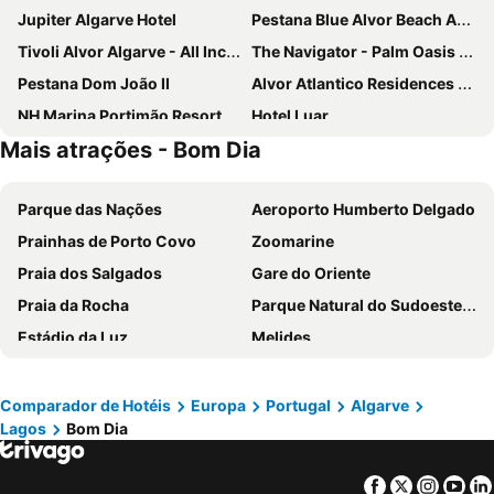
Jupiter Algarve Hotel
Pestana Blue Alvor Beach ALL INCLUSIVE
Tivoli Alvor Algarve - All Inclusive Resort
The Navigator - Palm Oasis Alvor
Pestana Dom João II
Alvor Atlantico Residences Beach Suites
NH Marina Portimão Resort
Hotel Luar
Mais atrações - Bom Dia
Agua Hotels Riverside
RR Hotel da Rocha
Clube Vilarosa
Pestana Palm Gardens
Parque das Nações
Aeroporto Humberto Delgado
Turim Presidente Hotel
Hotel Algarve Casino
Prainhas de Porto Covo
Zoomarine
Quinta do Mar - Country & Sea Village
Pelican Alvor
Praia dos Salgados
Gare do Oriente
Portimão Center Hotel
Hotel Avenida Praia
Praia da Rocha
Parque Natural do Sudoeste Alentejano e Costa Vicentina
Pestana Alvor Praia
NH Lagos Algarve Resort
Estádio da Luz
Melides
Carvoeiro Garden Hotel
Vila Gale Lagos
Portinho da Arrábida
Mina de São Domingos
NAU Morgado Golf & Country Club
Next Inn
Barragem do Alqueva
Praia da Comporta
The Editory By The Sea Lagos
Wyndham Residences Alvor Beach
Comparador de Hotéis
Europa
Portugal
Algarve
Lagos
Bom Dia
MEO Arena
Badoca Safari Park
Pestana Alvor Beach Villas
Quinta do Paraiso
Parque das Nações
Jardim Zoológico de Lisboa
Luz Bay Hotel
Hotel Santa Catarina Algarve
Facebook
Twitter
Insta
Yo