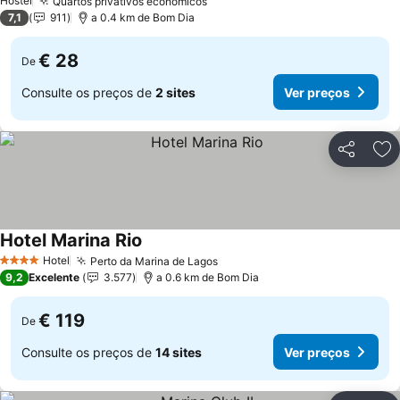
Hostel
Quartos privativos econômicos
7,1
911
a 0.4 km de Bom Dia
€ 28
De
Consulte os preços de
2 sites
Ver preços
Partilhar
Ad
Hotel Marina Rio
Hotel
Perto da Marina de Lagos
4 Estrelas
9,2
Excelente
3.577
a 0.6 km de Bom Dia
€ 119
De
Consulte os preços de
14 sites
Ver preços