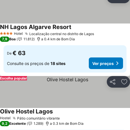
Partilhar
Ad
NH Lagos Algarve Resort
Hotel
Localização central no distrito de Lagos
4 Estrelas
7,9
Boa
11.812
a 0.4 km de Bom Dia
€ 63
De
Consulte os preços de
18 sites
Ver preços
Escolha popular
Partilhar
Ad
Olive Hostel Lagos
Hostel
Pátio comunitário vibrante
9,2
Excelente
1.289
a 0.3 km de Bom Dia