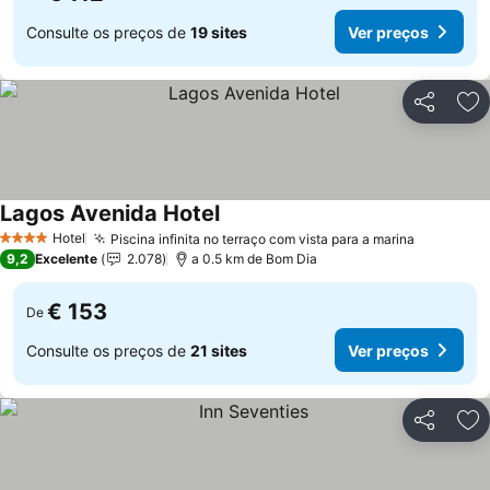
Consulte os preços de
19 sites
Ver preços
Partilhar
Ad
Lagos Avenida Hotel
Hotel
Piscina infinita no terraço com vista para a marina
4 Estrelas
9,2
Excelente
2.078
a 0.5 km de Bom Dia
€ 153
De
Consulte os preços de
21 sites
Ver preços
Partilhar
Ad