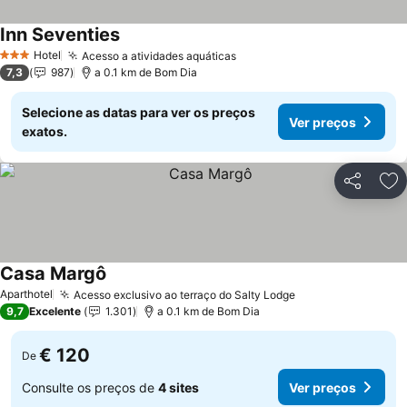
Inn Seventies
Hotel
Acesso a atividades aquáticas
3 Estrelas
7,3
987
a 0.1 km de Bom Dia
Selecione as datas para ver os preços
Ver preços
exatos.
Partilhar
Ad
Casa Margô
Aparthotel
Acesso exclusivo ao terraço do Salty Lodge
9,7
Excelente
1.301
a 0.1 km de Bom Dia
€ 120
De
Consulte os preços de
4 sites
Ver preços