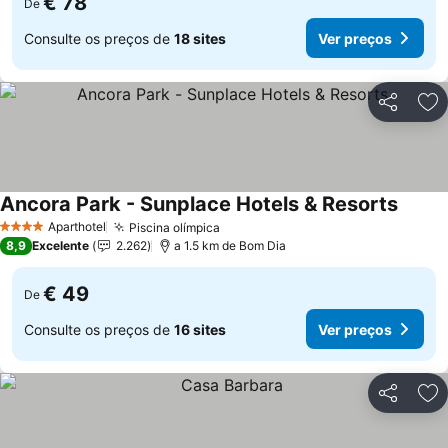
€ 78
De
Consulte os preços de
18 sites
Ver preços
Partilhar
Ad
Ancora Park - Sunplace Hotels & Resorts
Aparthotel
Piscina olímpica
4 Estrelas
8,9
Excelente
2.262
a 1.5 km de Bom Dia
€ 49
De
Consulte os preços de
16 sites
Ver preços
Partilhar
Ad