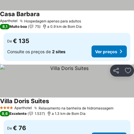
Casa Barbara
Aparthotel
Hospedagem apenas para adultos
8,1
Muito boa
75
a 0.9 km de Bom Dia
€ 135
De
Consulte os preços de
2 sites
Ver preços
Partilhar
Ad
Villa Doris Suites
Aparthotel
Relaxamento na banheira de hidromassagem
4 Estrelas
8,6
Excelente
1.537
a 1.3 km de Bom Dia
€ 76
De