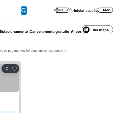
PT · €
Menu
Iniciar sessão
.
Ver mapa
Estacionamento
Cancelamento gratuito
Ar condicionado
Piscin
o os pagamentos influenciam os resultados
Adicionar aos favoritos
Partilhar