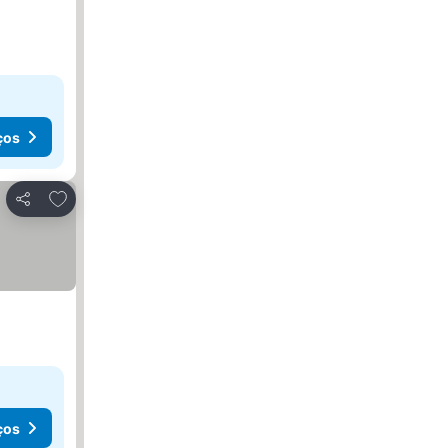
ços
Adicionar aos favoritos
Partilhar
ços