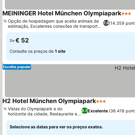
MEININGER Hotel München Olympiapark
3 Estr
V
Opção de hospedagem que aceita animais de
(14.359 pont
7,4
estimação, Excelentes conexões de transporte
Ver preços
público
€ 52
De
Consulte os preços de
1 site
Escolha popular
H2 Hotel München Olympiapark
3 Estrelas
Ver preços
Vistas do Olympiapark e do
Excelente
(36.418 pont
8,5
horizonte da cidade, Restaurante e
Ver preços
bistrô 24 horas
Selecione as datas para ver os preços exatos.