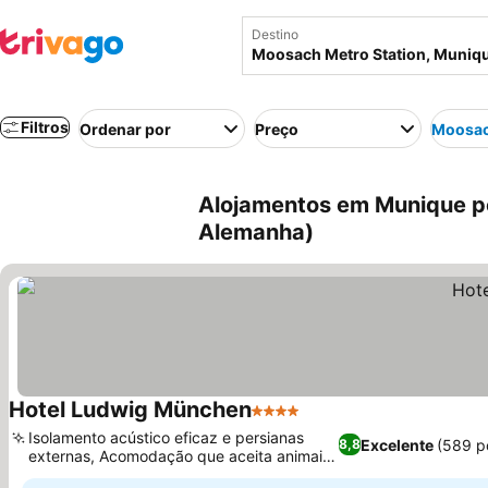
Destino
Filtros
Ordenar por
Preço
Moosac
Alojamentos em Munique pe
Alemanha)
Hotel Ludwig München
4 Estrelas
Ver preços
Isolamento acústico eficaz e persianas
Excelente
(589 p
8,8
externas, Acomodação que aceita animais
Ver preços
de estimação