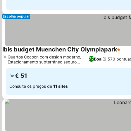
Escolha popular
ibis budget Muenchen City Olympiapark
1 Estr
Ver 
Quartos Cocoon com design moderno,
Boa
(9.570 pontua
7,7
Estacionamento subterrâneo seguro
Ver preços
disponível
€ 51
De
Consulte os preços de
11 sites