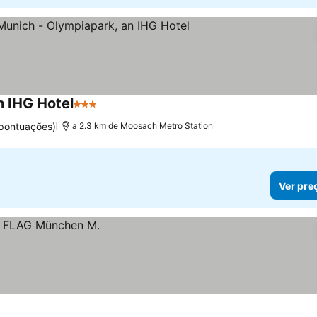
n IHG Hotel
3 Estrelas
Ver preços
pontuações)
a 2.3 km de Moosach Metro Station
Ver pre