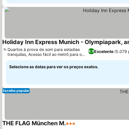
Holiday Inn Express Munich - Olympiapark, a
Quartos à prova de som para estadias
Excelente
(5.079 
8,9
tranquilas, Acesso fácil ao metrô para o
Ver preços
centro da cidade
Selecione as datas para ver os preços exatos.
Escolha popular
THE FLAG München M.
3 Estrelas
Ver preços