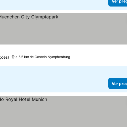
Ver pre
elas
preços
ções)
a 5.5 km de Castelo Nymphenburg
Ver pre