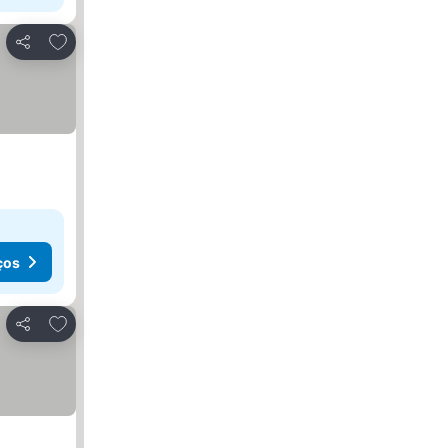
Adicionar aos favoritos
Partilhar
ços
Adicionar aos favoritos
Partilhar