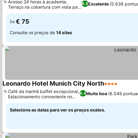
Acesso 24 horas à academia,
Excelente
(5.638 pontu
8,5
Terraço na cobertura com vista para
Ver preços
a cidade
€ 75
De
Consulte os preços de
14 sites
Leonardo Hotel Munich City North
4 Estrelas
Ver pre
Café da manhã buffet excepcional,
Muito boa
(6.549 pontua
8,4
Estacionamento conveniente no
Ver preços
local
Selecione as datas para ver os preços exatos.