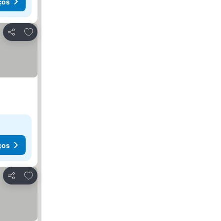
ços
Adicionar aos favoritos
Partilhar
ços
Adicionar aos favoritos
Partilhar