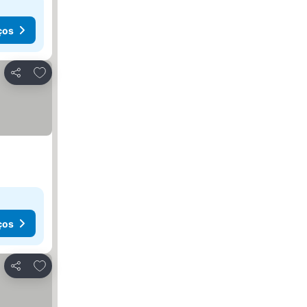
ços
Adicionar aos favoritos
Partilhar
ços
Adicionar aos favoritos
Partilhar