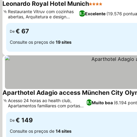
Leonardo Royal Hotel Munich
4 Estrelas
Ver preços
Restaurante Vitruv com cozinhas
Excelente
(19.576 pontu
8,7
abertas, Arquitetura e design
Ver preços
modernos
€ 67
De
Consulte os preços de
19 sites
Aparthotel Adagio access München City Ol
Acesso 24 horas ao health club,
Muito boa
(6.194 pon
8,1
Apartamentos familiares com portas
Ver preços
comunicantes
€ 149
De
Consulte os preços de
14 sites