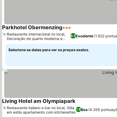
Parkhotel Obermenzing
3 Estrelas
Ver preços
Restaurante internacional no local,
Excelente
(1.922 pontu
8,5
Decoração de quarto moderna e
Ver preços
elegante
Selecione as datas para ver os preços exatos.
Living Hotel am Olympiapark
Ver preços
Restaurante italiano e bar no local, Vida
Boa
(4.356 pontuaçõ
7,8
em estilo apartamento com kitchenettes
Ver preços