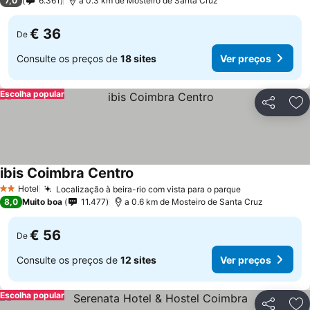
7,0
6.361
a 0.3 km de Mosteiro de Santa Cruz
€ 36
De
Consulte os preços de
18 sites
Ver preços
Escolha popular
Partilhar
Ad
ibis Coimbra Centro
Ver preços
Hotel
Localização à beira-rio com vista para o parque
Ver preços
2 Estrelas
8,0
Muito boa
11.477
a 0.6 km de Mosteiro de Santa Cruz
€ 56
De
Consulte os preços de
12 sites
Ver preços
Escolha popular