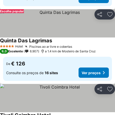
Escolha popular
Partilhar
Ad
Quinta Das Lagrimas
Ver preços
Hotel
Piscinas ao ar livre e cobertas
Ver preços
5 Estrelas
9,0
Excelente
6.907
a 1.4 km de Mosteiro de Santa Cruz
€ 126
De
Consulte os preços de
16 sites
Ver preços
Partilhar
Ad