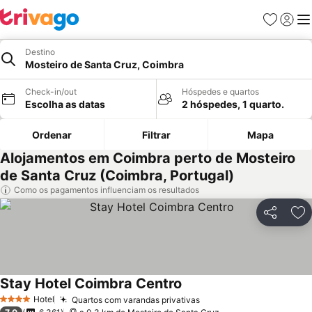
Favoritos
Iniciar
Me
Destino
Mosteiro de Santa Cruz, Coimbra
Check-in/out
Hóspedes e quartos
Escolha as datas
2 hóspedes, 1 quarto.
Ordenar
Filtrar
Mapa
Alojamentos em Coimbra perto de Mosteiro
de Santa Cruz (Coimbra, Portugal)
Como os pagamentos influenciam os resultados
Partilhar
Ad
Stay Hotel Coimbra Centro
Ver preços
Hotel
Quartos com varandas privativas
Ver preços
4 Estrelas