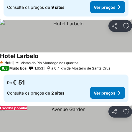
Consulte os preços de
9 sites
Ver preços
Partilhar
Ad
Hotel Larbelo
Ver preços
Hotel
Vistas do Rio Mondego nos quartos
Ver preços
1 Estrelas
8,3
Muito boa
1.653
a 0.4 km de Mosteiro de Santa Cruz
€ 51
De
Consulte os preços de
2 sites
Ver preços
Escolha popular
Partilhar
Ad