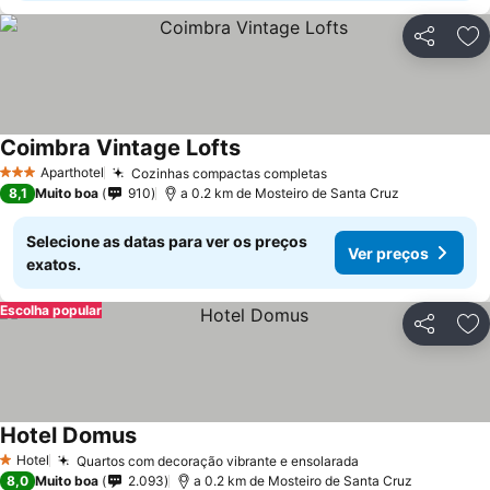
Partilhar
Ad
Coimbra Vintage Lofts
Ver preços
Aparthotel
Cozinhas compactas completas
Ver preços
3 Estrelas
8,1
Muito boa
910
a 0.2 km de Mosteiro de Santa Cruz
Selecione as datas para ver os preços
Ver preços
exatos.
Escolha popular
Partilhar
Ad
Hotel Domus
Ver preços
Hotel
Quartos com decoração vibrante e ensolarada
Ver preços
1 Estrelas
8,0
Muito boa
2.093
a 0.2 km de Mosteiro de Santa Cruz