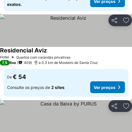
Ver preços
exatos.
Partilhar
Ad
Residencial Aviz
Ver preços
Hotel
Quartos com varandas privativas
Ver preços
7,5
Boa
409
a 0.3 km de Mosteiro de Santa Cruz
€ 54
De
Consulte os preços de
2 sites
Ver preços
Partilhar
Ad