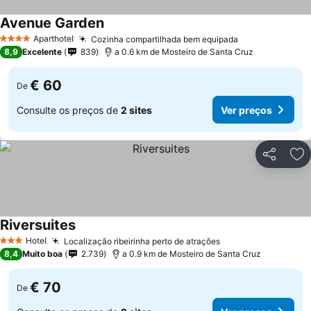
Avenue Garden
Ver preços
Aparthotel
Cozinha compartilhada bem equipada
Ver preços
4 Estrelas
8,9
Excelente
839
a 0.6 km de Mosteiro de Santa Cruz
€ 60
De
Consulte os preços de
2 sites
Ver preços
Partilhar
Ad
Riversuites
Ver preços
Hotel
Localização ribeirinha perto de atrações
Ver preços
3 Estrelas
8,4
Muito boa
2.739
a 0.9 km de Mosteiro de Santa Cruz
€ 70
De