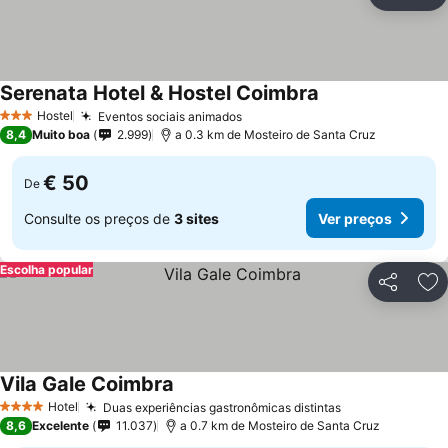
Partilhar
Ad
Serenata Hotel & Hostel Coimbra
Ver preços
Hostel
Eventos sociais animados
Ver preços
3 Estrelas
8,4
Muito boa
2.999
a 0.3 km de Mosteiro de Santa Cruz
€ 50
De
Consulte os preços de
3 sites
Ver preços
Escolha popular
Partilhar
Ad
Vila Gale Coimbra
Ver preços
Hotel
Duas experiências gastronômicas distintas
Ver preços
4 Estrelas
8,6
Excelente
11.037
a 0.7 km de Mosteiro de Santa Cruz