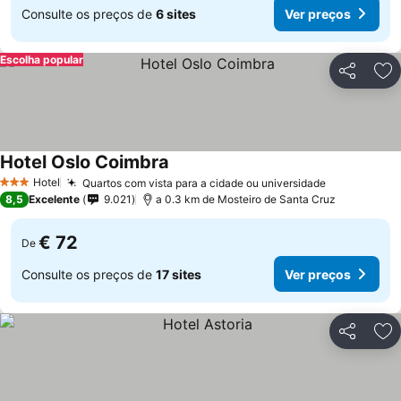
Consulte os preços de
6 sites
Ver preços
Escolha popular
Partilhar
Ad
Hotel Oslo Coimbra
Ver preços
Hotel
Quartos com vista para a cidade ou universidade
Ver preços
3 Estrelas
8,5
Excelente
9.021
a 0.3 km de Mosteiro de Santa Cruz
€ 72
De
Consulte os preços de
17 sites
Ver preços
Partilhar
Ad