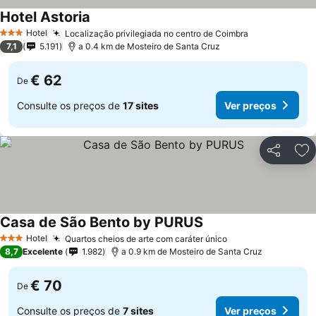
Hotel Astoria
Ver preços
Hotel
Localização privilegiada no centro de Coimbra
Ver preços
3 Estrelas
7,1
5.191
a 0.4 km de Mosteiro de Santa Cruz
€ 62
De
Consulte os preços de
17 sites
Ver preços
Partilhar
Ad
Casa de São Bento by PURUS
Ver preços
Hotel
Quartos cheios de arte com caráter único
Ver preços
3 Estrelas
8,7
Excelente
1.982
a 0.9 km de Mosteiro de Santa Cruz
€ 70
De
Consulte os preços de
7 sites
Ver preços