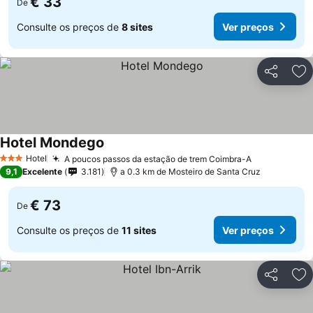
€ 33
De
Consulte os preços de
8 sites
Ver preços
Partilhar
Ad
Hotel Mondego
Ver preços
Hotel
A poucos passos da estação de trem Coimbra-A
Ver preços
3 Estrelas
9,1
Excelente
3.181
a 0.3 km de Mosteiro de Santa Cruz
€ 73
De
Consulte os preços de
11 sites
Ver preços
Partilhar
Ad