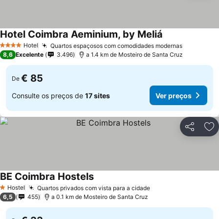
Hotel Coimbra Aeminium, by Meliá
Ver preços
Hotel
Quartos espaçosos com comodidades modernas
Ver preço
4 Estrelas
8,6
Excelente
3.496
a 1.4 km de Mosteiro de Santa Cruz
€ 85
De
Consulte os preços de
17 sites
Ver preços
Partilhar
Ad
BE Coimbra Hostels
Ver preços
Hostel
Quartos privados com vista para a cidade
Ver preços
1 Estrelas
6,5
455
a 0.1 km de Mosteiro de Santa Cruz