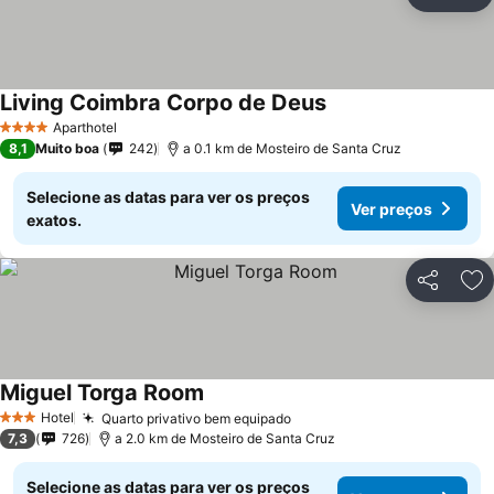
Partilhar
Ad
Living Coimbra Corpo de Deus
Ver preços
Aparthotel
4 Estrelas
8,1
Muito boa
242
a 0.1 km de Mosteiro de Santa Cruz
Selecione as datas para ver os preços
Ver preços
exatos.
Partilhar
Ad
Miguel Torga Room
Ver preços
Hotel
Quarto privativo bem equipado
Ver preços
3 Estrelas
7,3
726
a 2.0 km de Mosteiro de Santa Cruz
Selecione as datas para ver os preços