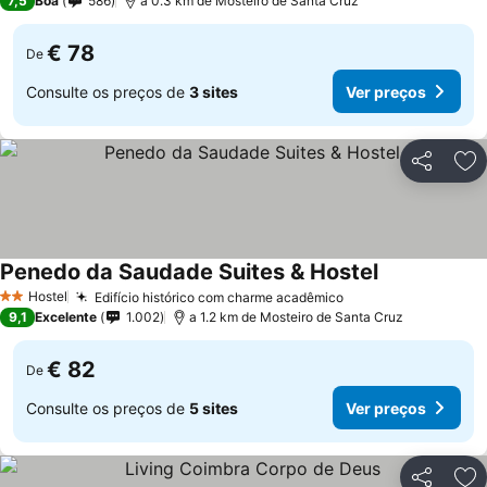
7,5
Boa
586
a 0.3 km de Mosteiro de Santa Cruz
€ 78
De
Consulte os preços de
3 sites
Ver preços
Partilhar
Ad
Penedo da Saudade Suites & Hostel
Ver preços
Hostel
Edifício histórico com charme acadêmico
Ver preços
2 Estrelas
9,1
Excelente
1.002
a 1.2 km de Mosteiro de Santa Cruz
€ 82
De
Consulte os preços de
5 sites
Ver preços