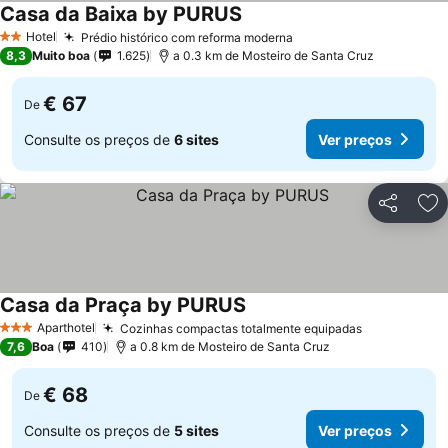
Casa da Baixa by PURUS
Ver preços
Hotel
Prédio histórico com reforma moderna
Ver preços
2 Estrelas
8,3
Muito boa
1.625
a 0.3 km de Mosteiro de Santa Cruz
€ 67
De
Consulte os preços de
6 sites
Ver preços
Partilhar
Ad
Casa da Praça by PURUS
Ver preços
Aparthotel
Cozinhas compactas totalmente equipadas
Ver preços
3 Estrelas
7,6
Boa
410
a 0.8 km de Mosteiro de Santa Cruz
€ 68
De
Consulte os preços de
5 sites
Ver preços