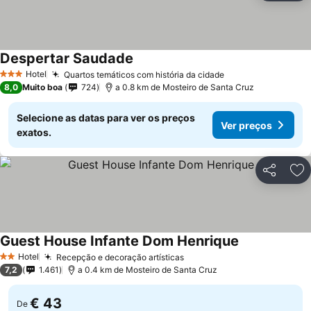
Despertar Saudade
Ver preços
Hotel
Quartos temáticos com história da cidade
Ver preços
3 Estrelas
8,0
Muito boa
724
a 0.8 km de Mosteiro de Santa Cruz
Selecione as datas para ver os preços
Ver preços
exatos.
Partilhar
Ad
Guest House Infante Dom Henrique
Ver preços
Hotel
Recepção e decoração artísticas
Ver preços
2 Estrelas
7,2
1.461
a 0.4 km de Mosteiro de Santa Cruz
€ 43
De