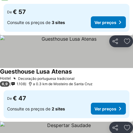
€ 57
De
Consulte os preços de
3 sites
Ver preços
Partilhar
Ad
Guesthouse Lusa Atenas
Ver preços
Hostel
Decoração portuguesa tradicional
Ver preços
6,9
1.108
a 0.3 km de Mosteiro de Santa Cruz
€ 47
De
Consulte os preços de
2 sites
Ver preços
Partilhar
Ad