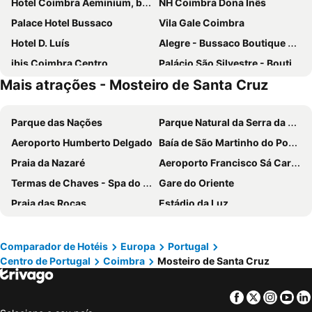
Hotel Coimbra Aeminium, by Meliá
NH Coimbra Dona Inês
Palace Hotel Bussaco
Vila Gale Coimbra
Hotel D. Luís
Alegre - Bussaco Boutique Hotel
ibis Coimbra Centro
Palácio São Silvestre - Boutique Hotel
Mais atrações - Mosteiro de Santa Cruz
Palácio da Lousã Boutique Hotel
Marialva Park
INATEL Luso
Hotel Parque Serra da Lousã
Parque das Nações
Parque Natural da Serra da Estrela
Hotel Quinta do Viso
Hotel Eden
Aeroporto Humberto Delgado
Baía de São Martinho do Porto
Quinta Das Lagrimas
Conimbriga Hotel do Paço
Praia da Nazaré
Aeroporto Francisco Sá Carneiro
Hotel Astoria
Hotel Oslo Coimbra
Termas de Chaves - Spa do Imperador
Gare do Oriente
Hotel Ibn-Arrik
Residencial Martinho
Praia das Rocas
Estádio da Luz
Vinyl M Hotel - Adults Only
Hotel Mondego
Praia da Costa Nova
Baleal
Casa de São Bento by PURUS
Luso Village Boutique Hotel
Portinho da Arrábida
Pedras Salgadas
Hotel Bem Estar
Internacional
Comparador de Hotéis
Europa
Portugal
Centro de Portugal
Coimbra
Mosteiro de Santa Cruz
Pena Aventura Park
Da Barra
Hotel Botanico de Coimbra
Burguezia do Leitão
Praia de Buarcos
Piodão -Aldeia Histórica
Riversuites
Miguel Torga Room
Facebook
Twitter
Insta
Yo
Praia de Pedrogão
Mariparque
Guest House Infante Dom Henrique
Celas Dream Studio