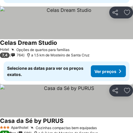
Partilhar
Ad
Celas Dream Studio
Ver preços
Hotel
Opções de quartos para famílias
Ver preços
7,4
764
a 1.5 km de Mosteiro de Santa Cruz
Selecione as datas para ver os preços
Ver preços
exatos.
Partilhar
Ad
Casa da Sé by PURUS
Ver preços
Aparthotel
Cozinhas compactas bem equipadas
Ver preços
3 Estrelas