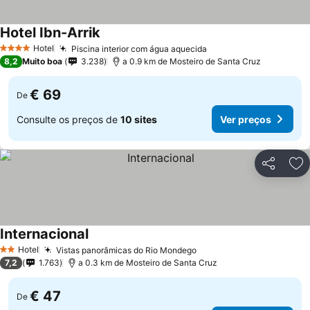
Hotel Ibn-Arrik
Ver preços
Hotel
Piscina interior com água aquecida
Ver preços
4 Estrelas
8,2
Muito boa
3.238
a 0.9 km de Mosteiro de Santa Cruz
€ 69
De
Consulte os preços de
10 sites
Ver preços
Partilhar
Ad
Internacional
Ver preços
Hotel
Vistas panorâmicas do Rio Mondego
Ver preços
2 Estrelas
7,2
1.763
a 0.3 km de Mosteiro de Santa Cruz
€ 47
De