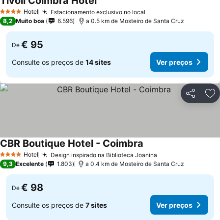
Tivoli Coimbra Hotel
Ver preços
Hotel
Estacionamento exclusivo no local
Ver preços
4 Estrelas
8,2
Muito boa
6.596
a 0.5 km de Mosteiro de Santa Cruz
€ 95
De
Consulte os preços de
14 sites
Ver preços
Partilhar
Ad
CBR Boutique Hotel - Coimbra
Ver preços
Hotel
Design inspirado na Biblioteca Joanina
Ver preços
4 Estrelas
9,3
Excelente
1.803
a 0.4 km de Mosteiro de Santa Cruz
€ 98
De
Consulte os preços de
7 sites
Ver preços