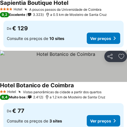
Sapientia Boutique Hotel
Ver preços
Hotel
A poucos passos da Universidade de Coimbra
Ver preços
4 Estrelas
9,2
Excelente
3.323
a 0.5 km de Mosteiro de Santa Cruz
€ 129
De
Consulte os preços de
10 sites
Ver preços
Partilhar
Ad
Hotel Botanico de Coimbra
Ver preços
Hotel
Vistas panorâmicas da cidade a partir dos quartos
Ver preços
2 Estrelas
8,4
Muito boa
2.412
a 1.2 km de Mosteiro de Santa Cruz
€ 77
De
Consulte os preços de
3 sites
Ver preços