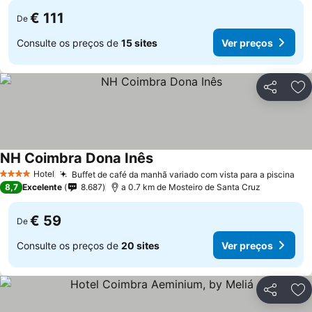
€ 111
De
Consulte os preços de
15 sites
Ver preços
Partilhar
Ad
NH Coimbra Dona Inês
Ver preços
Hotel
Buffet de café da manhã variado com vista para a piscina
Ver
4 Estrelas
8,7
Excelente
8.687
a 0.7 km de Mosteiro de Santa Cruz
€ 59
De
Consulte os preços de
20 sites
Ver preços
Partilhar
Ad