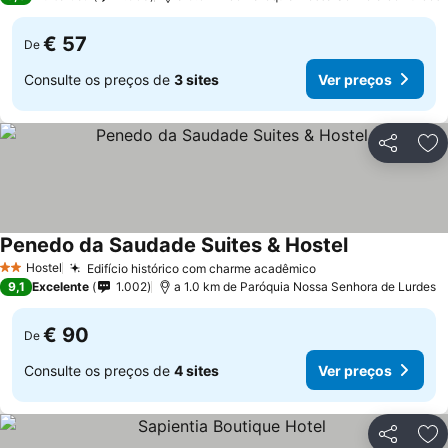
€ 57
De
Consulte os preços de
3 sites
Ver preços
Partilhar
Ad
Penedo da Saudade Suites & Hostel
Ver preços
Hostel
Edifício histórico com charme acadêmico
Ver preços
2 Estrelas
9,1
Excelente
1.002
a 1.0 km de Paróquia Nossa Senhora de Lurdes
€ 90
De
Consulte os preços de
4 sites
Ver preços
Partilhar
Ad