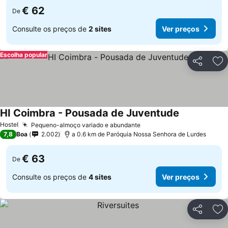
€ 62
De
Consulte os preços de
2 sites
Ver preços
Escolha popular
Partilhar
Ad
HI Coimbra - Pousada de Juventude
Ver preços
Hostel
Pequeno-almoço variado e abundante
Ver preços
7,8
Boa
2.002
a 0.6 km de Paróquia Nossa Senhora de Lurdes
€ 63
De
Consulte os preços de
4 sites
Ver preços
Partilhar
Ad