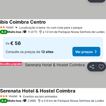
Partilhar
Ad
ibis Coimbra Centro
Ver preços
Hotel
Localização à beira-rio com vista para o parque
Ver preços
2 Estrelas
8,0
Muito boa
11.477
a 1.0 km de Paróquia Nossa Senhora de Lurdes
€ 56
De
Consulte os preços de
12 sites
Ver preços
Escolha popular
Partilhar
Ad
Serenata Hotel & Hostel Coimbra
Ver preços
Hostel
Eventos sociais animados
Ver preços
3 Estrelas
8,4
Muito boa
2.999
a 0.6 km de Paróquia Nossa Senhora de Lurdes