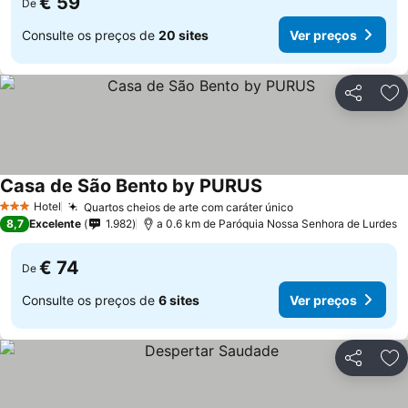
€ 59
De
Consulte os preços de
20 sites
Ver preços
Partilhar
Ad
Casa de São Bento by PURUS
Ver preços
Hotel
Quartos cheios de arte com caráter único
Ver preços
3 Estrelas
8,7
Excelente
1.982
a 0.6 km de Paróquia Nossa Senhora de Lurdes
€ 74
De
Consulte os preços de
6 sites
Ver preços
Partilhar
Ad