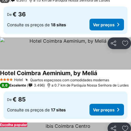
7,0
6.361
a 1.0 km de Paróquia Nossa Senhora de Lurdes
€ 36
De
Consulte os preços de
18 sites
Ver preços
Partilhar
Ad
Hotel Coimbra Aeminium, by Meliá
Ver preços
Hotel
Quartos espaçosos com comodidades modernas
Ver preço
4 Estrelas
8,6
Excelente
3.496
a 0.7 km de Paróquia Nossa Senhora de Lurdes
€ 85
De
Consulte os preços de
17 sites
Ver preços
Escolha popular