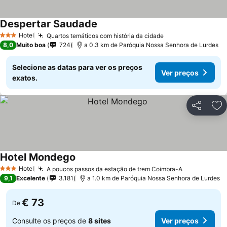
Despertar Saudade
Ver preços
Hotel
Quartos temáticos com história da cidade
Ver preços
3 Estrelas
8,0
Muito boa
724
a 0.3 km de Paróquia Nossa Senhora de Lurdes
Selecione as datas para ver os preços
Ver preços
exatos.
Partilhar
Ad
Hotel Mondego
Ver preços
Hotel
A poucos passos da estação de trem Coimbra-A
Ver preços
3 Estrelas
9,1
Excelente
3.181
a 1.0 km de Paróquia Nossa Senhora de Lurdes
€ 73
De
Consulte os preços de
8 sites
Ver preços