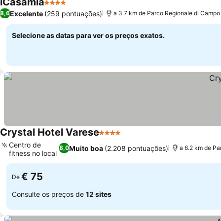
iCasamia
4 Estrelas
Ver preços
Excelente
(259 pontuações)
8,6
a 3.7 km de Parco Regionale di Campo d
Selecione as datas para ver os preços exatos.
Crystal Hotel Varese
4 Estrelas
Ver preços
Centro de
Muito boa
(2.208 pontuações)
8,0
a 6.2 km de Pa
fitness no local
Ver preços
€ 75
De
Consulte os preços de
12 sites