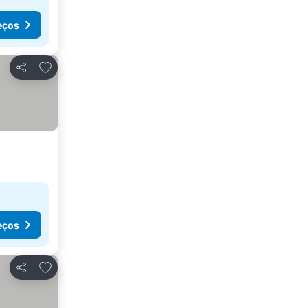
eços
Adicionar aos favoritos
Partilhar
eços
Adicionar aos favoritos
Partilhar