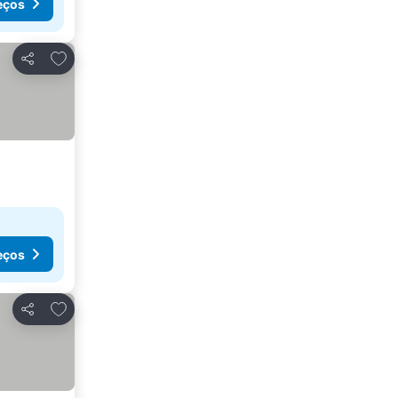
eços
Adicionar aos favoritos
Partilhar
eços
Adicionar aos favoritos
Partilhar