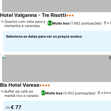
Hotel Valganna - Tre Risotti
3 Estrelas
Ver preços
Quartos com vista para a
Muito boa
(1.992 pontuações)
8,3
a 
montanha e varandas
Ver preços
Selecione as datas para ver os preços exatos.
Bis Hotel Varese
4 Estrelas
Ver preços
Buffet de café da
Muito boa
(3.452 pontuações)
8,1
a 8.9 
manhã rico e variado
Ver preços
€ 77
De