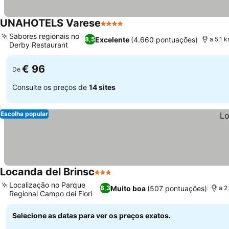
UNAHOTELS Varese
4 Estrelas
Ver preços
Sabores regionais no
Excelente
(4.660 pontuações)
8,5
a 5.1 
Derby Restaurant
Ver preços
€ 96
De
Consulte os preços de
14 sites
Escolha popular
Locanda del Brinsc
3 Estrelas
Ver preços
Localização no Parque
Muito boa
(507 pontuações)
8,3
a 2
Regional Campo dei Fiori
Ver preços
Selecione as datas para ver os preços exatos.