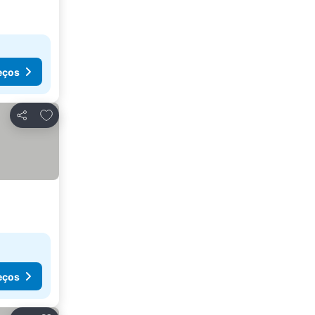
eços
Adicionar aos favoritos
Partilhar
eços