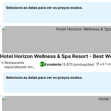
Ver preços
Selecione as datas para ver os preços exatos.
Hotel Horizon Wellness & Spa Resort - Best W
Restaurante
Excelente
(3.870 pontuações)
8,7
a 6.7 k
especializado em
Ver preços
carnes
Selecione as datas para ver os preços exatos.