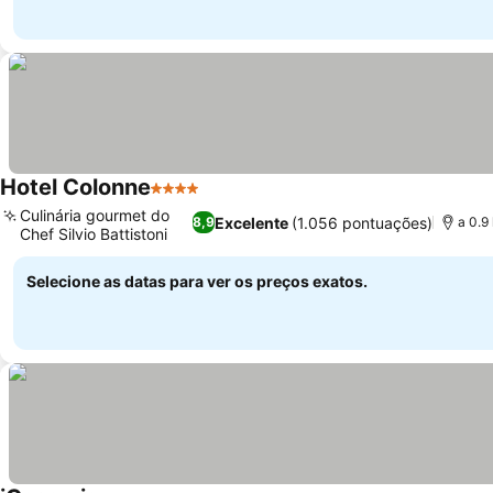
Hotel Colonne
4 Estrelas
Ver preços
Culinária gourmet do
Excelente
(1.056 pontuações)
8,9
a 0.9
Chef Silvio Battistoni
Ver preços
Selecione as datas para ver os preços exatos.