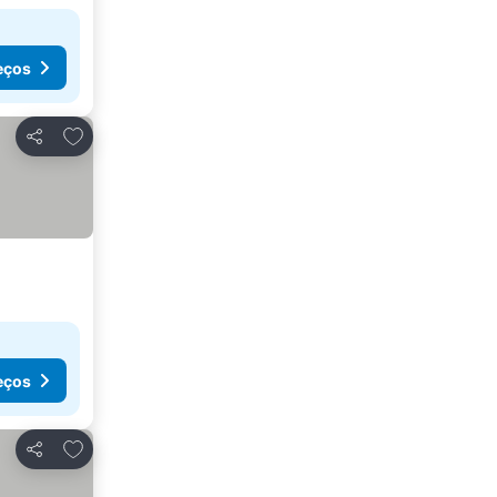
eços
Adicionar aos favoritos
Partilhar
eços
Adicionar aos favoritos
Partilhar