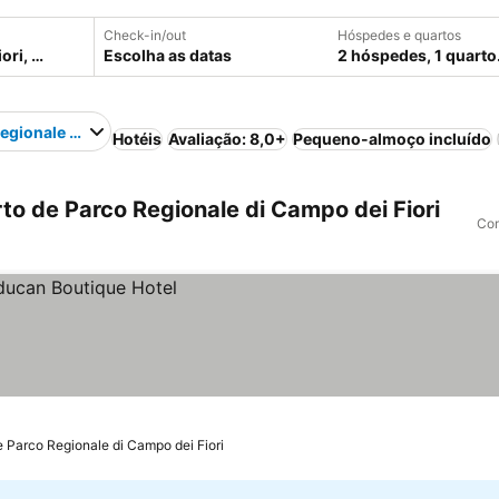
Check-in/out
Hóspedes e quartos
Escolha as datas
2 hóspedes, 1 quarto
egionale di Campo dei Fiori
Hotéis
Avaliação: 8,0+
Pequeno-almoço incluído
o de Parco Regionale di Campo dei Fiori
Com
e Parco Regionale di Campo dei Fiori