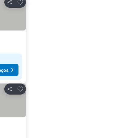
Adicionar aos favoritos
Partilhar
eços
Adicionar aos favoritos
Partilhar