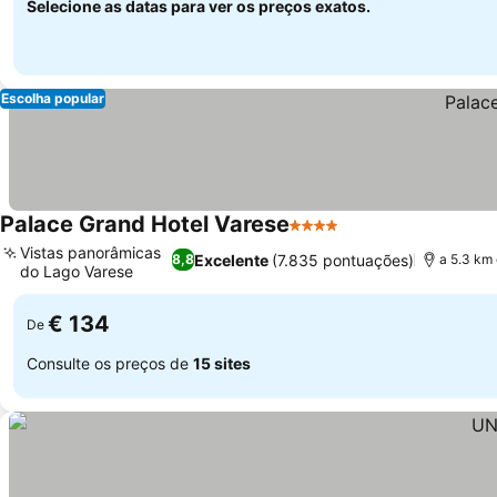
Selecione as datas para ver os preços exatos.
Escolha popular
Palace Grand Hotel Varese
4 Estrelas
Ver preços
Vistas panorâmicas
Excelente
(7.835 pontuações)
8,8
a 5.3 km 
do Lago Varese
Ver preços
€ 134
De
Consulte os preços de
15 sites