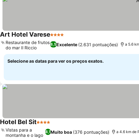
Art Hotel Varese
4 Estrelas
Ver preços
Restaurante de frutos
Excelente
(2.631 pontuações)
8,5
a 5.6 k
do mar Il Riccio
Ver preços
Selecione as datas para ver os preços exatos.
Hotel Bel Sit
4 Estrelas
Ver preços
Vistas para a
Muito boa
(376 pontuações)
8,1
a 4.6 km de 
montanha e o lago