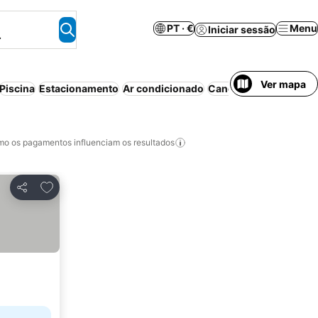
PT · €
Menu
Iniciar sessão
.
Ver mapa
Piscina
Estacionamento
Ar condicionado
Cancelamento gratuit
o os pagamentos influenciam os resultados
Adicionar aos favoritos
Partilhar