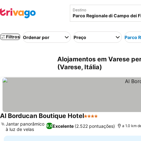
Destino
Filtros
Ordenar por
Preço
Parco R
Alojamentos em Varese pert
(Varese, Itália)
Al Borducan Boutique Hotel
4 Estrelas
Ver preços
Jantar panorâmico
Excelente
(2.522 pontuações)
9,0
a 1.0 km d
à luz de velas
Ver preços