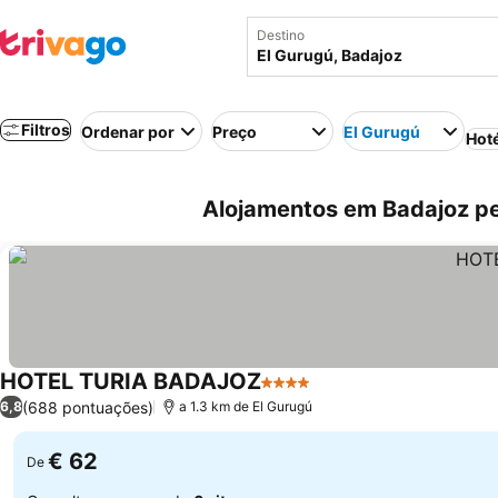
Destino
Filtros
Ordenar por
Preço
El Gurugú
Hot
Alojamentos em Badajoz pe
HOTEL TURIA BADAJOZ
4 Estrelas
(688 pontuações)
6,8
a 1.3 km de El Gurugú
€ 62
De