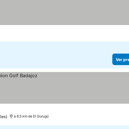
Ver pr
ões)
a 8.5 km de El Gurugú