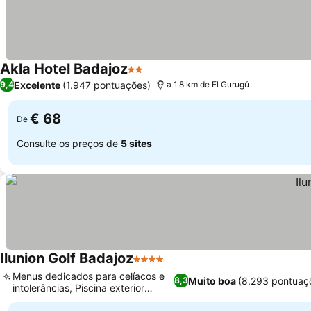
Akla Hotel Badajoz
2 Estrelas
Excelente
(1.947 pontuações)
9,4
a 1.8 km de El Gurugú
€ 68
De
Consulte os preços de
5 sites
Ilunion Golf Badajoz
4 Estrelas
Menus dedicados para celíacos e
Muito boa
(8.293 pontuaç
8,3
intolerâncias, Piscina exterior
sazonal