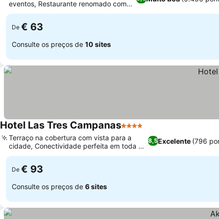
eventos, Restaurante renomado com
leitão assado
€ 63
De
Consulte os preços de
10 sites
Hotel Las Tres Campanas
4 Estrelas
Terraço na cobertura com vista para a
Excelente
(796 po
8,5
cidade, Conectividade perfeita em toda a
propriedade
€ 93
De
Consulte os preços de
6 sites