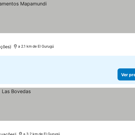
ções)
a 2.1 km de El Gurugú
Ver pr
tuações)
a 3.2 km de El Gurugú