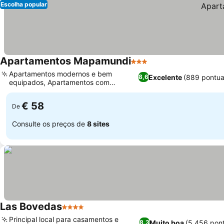
Escolha popular
Apartamentos Mapamundi
3 Estrelas
Apartamentos modernos e bem
Excelente
(889 pontua
8,6
equipados, Apartamentos com
terraços privados
€ 58
De
Consulte os preços de
8 sites
Las Bovedas
4 Estrelas
Principal local para casamentos e
Muito boa
(5.456 pon
8,3