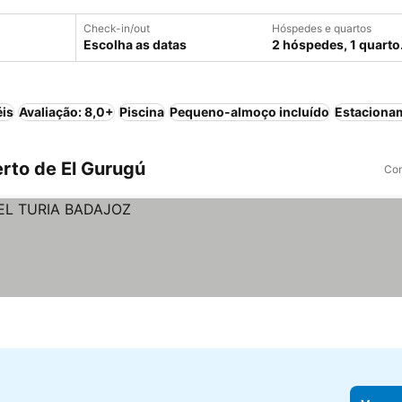
Check-in/out
Hóspedes e quartos
Escolha as datas
2 hóspedes, 1 quarto
éis
Avaliação: 8,0+
Piscina
Pequeno-almoço incluído
Estaciona
rto de El Gurugú
Com