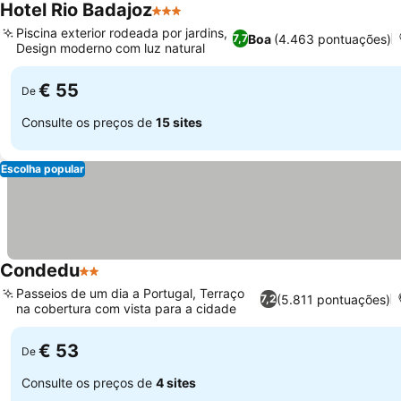
Hotel Rio Badajoz
3 Estrelas
Piscina exterior rodeada por jardins,
Boa
(4.463 pontuações)
7,7
Design moderno com luz natural
€ 55
De
Consulte os preços de
15 sites
Escolha popular
Condedu
2 Estrelas
Passeios de um dia a Portugal, Terraço
(5.811 pontuações)
7,2
na cobertura com vista para a cidade
€ 53
De
Consulte os preços de
4 sites