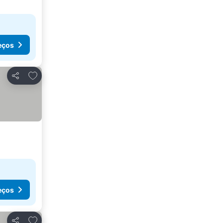
eços
Adicionar aos favoritos
Partilhar
eços
Adicionar aos favoritos