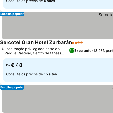
Consulte os preços de
6 sites
Escolha popular
Sercotel Gran Hotel Zurbarán
4 Estrelas
Localização privilegiada perto do
Excelente
(13.283 pon
8,5
Parque Castelar, Centro de fitness
bem equipado
€ 48
De
Consulte os preços de
15 sites
Escolha popular