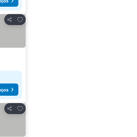
eços
Adicionar aos favoritos
Partilhar
eços
Adicionar aos favoritos
Partilhar