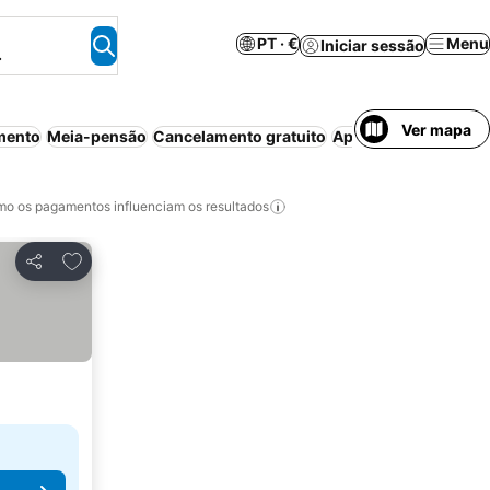
PT · €
Menu
Iniciar sessão
.
Ver mapa
mento
Meia-pensão
Cancelamento gratuito
Aparthotel
Animais 
o os pagamentos influenciam os resultados
Adicionar aos favoritos
Partilhar