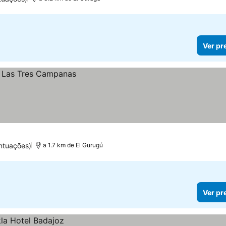
Ver pr
ntuações)
a 1.7 km de El Gurugú
Ver pr