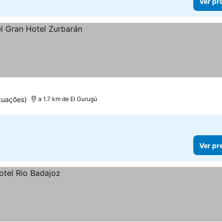
Ver pr
tuações)
a 1.7 km de El Gurugú
Ver pr