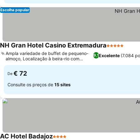
Escolha popular
NH Gran Hotel Casino Extremadura
5 Estrelas
Ampla variedade de buffet de pequeno-
Excelente
(7.084 p
9,1
almoço, Localização à beira-rio com
acesso à cidade
€ 72
De
Consulte os preços de
15 sites
AC Hotel Badajoz
4 Estrelas