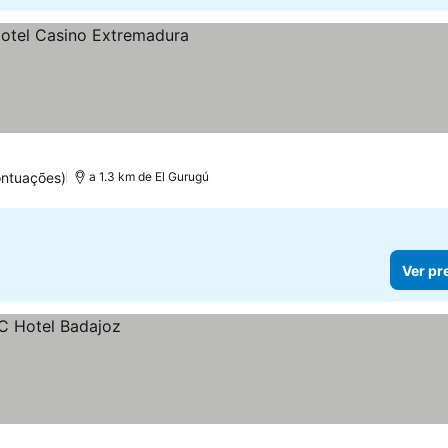
ontuações)
a 1.3 km de El Gurugú
Ver pr