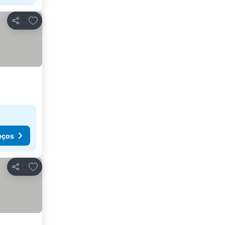
Adicionar aos favoritos
Partilhar
eços
Adicionar aos favoritos
Partilhar