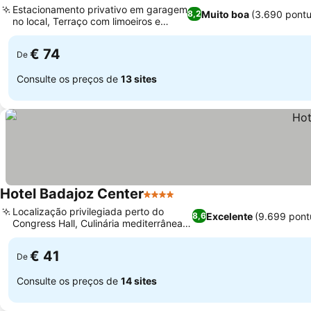
Estacionamento privativo em garagem
Muito boa
(3.690 pont
8,2
no local, Terraço com limoeiros e
oliveiras
€ 74
De
Consulte os preços de
13 sites
Hotel Badajoz Center
4 Estrelas
Localização privilegiada perto do
Excelente
(9.699 pont
8,6
Congress Hall, Culinária mediterrânea
no La Torre
€ 41
De
Consulte os preços de
14 sites