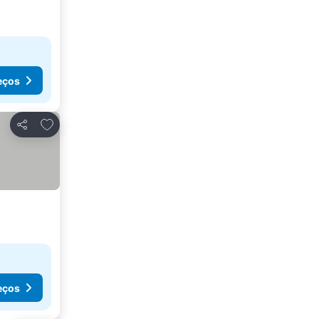
eços
Adicionar aos favoritos
Partilhar
eços