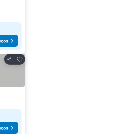
eços
Adicionar aos favoritos
Partilhar
eços