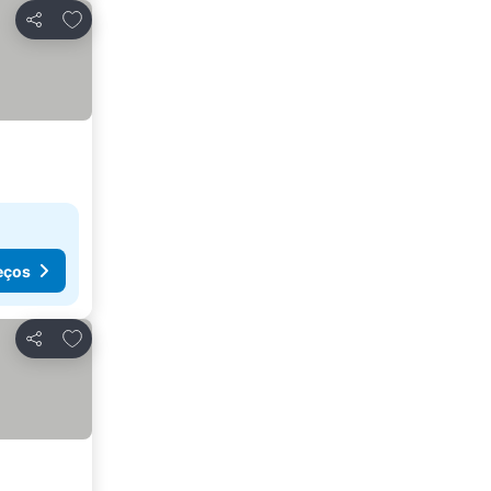
Adicionar aos favoritos
Partilhar
eços
Adicionar aos favoritos
Partilhar