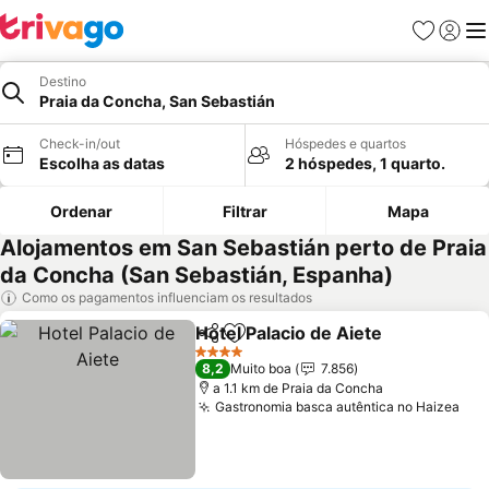
Favoritos
Iniciar
Me
Destino
Praia da Concha, San Sebastián
Check-in/out
Hóspedes e quartos
Escolha as datas
2 hóspedes, 1 quarto.
Ordenar
Filtrar
Mapa
Alojamentos em San Sebastián perto de Praia
da Concha (San Sebastián, Espanha)
Como os pagamentos influenciam os resultados
Hotel Palacio de Aiete
Partilhar
Adicionar aos favoritos
4 Estrelas
8,2
Muito boa
7.856
a 1.1 km de Praia da Concha
Gastronomia basca autêntica no Haizea