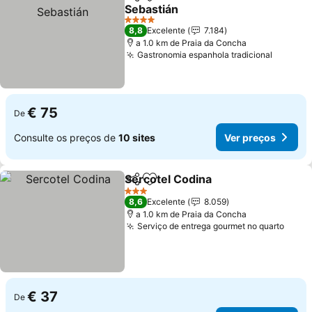
Partilhar
Adicionar aos favoritos
Sebastián
4 Estrelas
8,8
Excelente
7.184
a 1.0 km de Praia da Concha
Gastronomia espanhola tradicional
€ 75
De
Consulte os preços de
10 sites
Ver preços
Sercotel Codina
Partilhar
Adicionar aos favoritos
3 Estrelas
8,6
Excelente
8.059
a 1.0 km de Praia da Concha
Serviço de entrega gourmet no quarto
€ 37
De