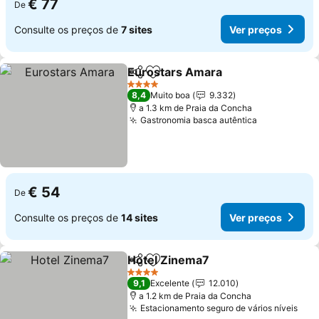
€ 77
De
Consulte os preços de
7 sites
Ver preços
Eurostars Amara
Partilhar
Adicionar aos favoritos
4 Estrelas
8,4
Muito boa
9.332
a 1.3 km de Praia da Concha
Gastronomia basca autêntica
€ 54
De
Consulte os preços de
14 sites
Ver preços
Hotel Zinema7
Partilhar
Adicionar aos favoritos
4 Estrelas
9,1
Excelente
12.010
a 1.2 km de Praia da Concha
Estacionamento seguro de vários níveis