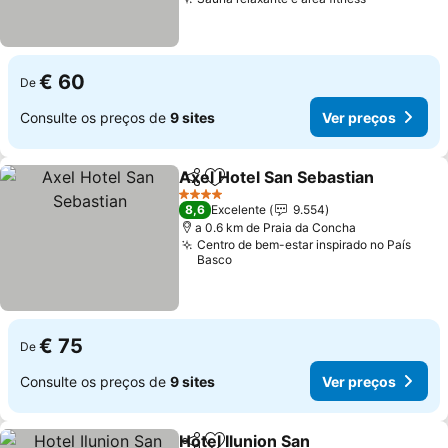
€ 60
De
Consulte os preços de
9 sites
Ver preços
Axel Hotel San Sebastian
Partilhar
Adicionar aos favoritos
4 Estrelas
8,6
Excelente
9.554
a 0.6 km de Praia da Concha
Centro de bem-estar inspirado no País
Basco
€ 75
De
Consulte os preços de
9 sites
Ver preços
Hotel Ilunion San