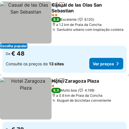
Casual de las Olas San
Partilhar
Adicionar aos favoritos
Sebastian
2 Estrelas
8,8
Excelente
8.120
a 1.2 km de Praia da Concha
Santuário urbano com inspiração costeira
Escolha popular
€ 48
De
Consulte os preços de
13 sites
Ver preços
Hotel Zaragoza Plaza
Partilhar
Adicionar aos favoritos
1 Estrelas
8,0
Muito boa
4.199
a 0.6 km de Praia da Concha
Aluguel de bicicletas conveniente