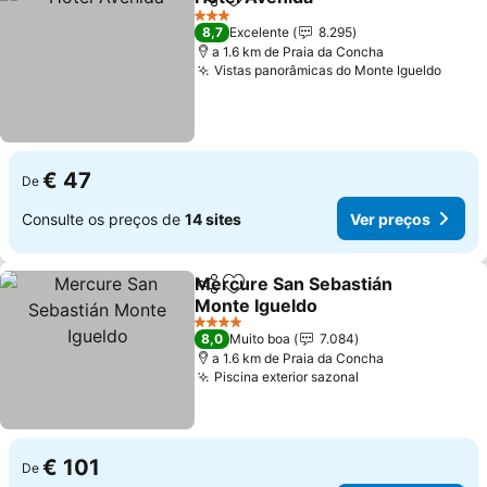
Partilhar
Adicionar aos favoritos
3 Estrelas
8,7
Excelente
8.295
a 1.6 km de Praia da Concha
Vistas panorâmicas do Monte Igueldo
€ 47
De
Consulte os preços de
14 sites
Ver preços
Mercure San Sebastián
Partilhar
Adicionar aos favoritos
Monte Igueldo
4 Estrelas
8,0
Muito boa
7.084
a 1.6 km de Praia da Concha
Piscina exterior sazonal
€ 101
De