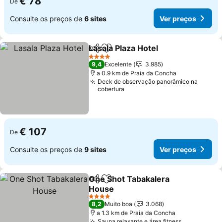
€ 78
De
Consulte os preços de
6 sites
Ver preços
Lasala Plaza Hotel
Partilhar
Adicionar aos favoritos
4 Estrelas
9,4
Excelente
3.985
a 0.9 km de Praia da Concha
Deck de observação panorâmico na
cobertura
€ 107
De
Consulte os preços de
9 sites
Ver preços
One Shot Tabakalera
Partilhar
Adicionar aos favoritos
House
4 Estrelas
8,2
Muito boa
3.068
a 1.3 km de Praia da Concha
Sauna relaxante e área fitness