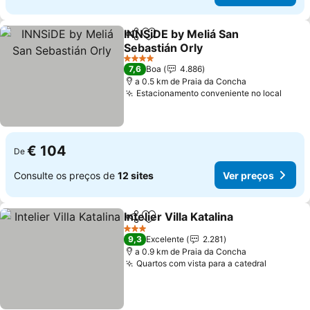
INNSiDE by Meliá San
Partilhar
Adicionar aos favoritos
Sebastián Orly
4 Estrelas
7,6
Boa
4.886
a 0.5 km de Praia da Concha
Estacionamento conveniente no local
€ 104
De
Consulte os preços de
12 sites
Ver preços
Intelier Villa Katalina
Partilhar
Adicionar aos favoritos
3 Estrelas
9,3
Excelente
2.281
a 0.9 km de Praia da Concha
Quartos com vista para a catedral