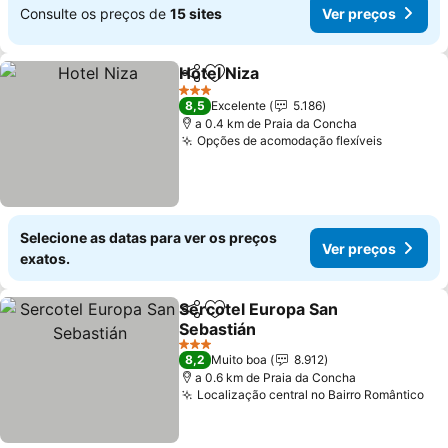
Consulte os preços de
15 sites
Ver preços
Hotel Niza
Partilhar
Adicionar aos favoritos
3 Estrelas
8,5
Excelente
5.186
a 0.4 km de Praia da Concha
Opções de acomodação flexíveis
Selecione as datas para ver os preços
Ver preços
exatos.
Sercotel Europa San
Partilhar
Adicionar aos favoritos
Sebastián
3 Estrelas
8,2
Muito boa
8.912
a 0.6 km de Praia da Concha
Localização central no Bairro Romântico