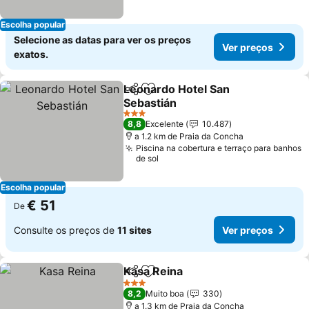
Escolha popular
Selecione as datas para ver os preços
Ver preços
exatos.
Leonardo Hotel San
Partilhar
Adicionar aos favoritos
Sebastián
3 Estrelas
8,8
Excelente
10.487
a 1.2 km de Praia da Concha
Piscina na cobertura e terraço para banhos
de sol
Escolha popular
€ 51
De
Consulte os preços de
11 sites
Ver preços
Kasa Reina
Partilhar
Adicionar aos favoritos
3 Estrelas
8,2
Muito boa
330
a 1.3 km de Praia da Concha