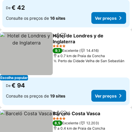
€ 42
De
Consulte os preços de
16 sites
Ver preços
Hotel de Londres y de
Partilhar
Adicionar aos favoritos
Inglaterra
4 Estrelas
9,1
Excelente
14.416
a 0.7 km de Praia da Concha
Perto da Cidade Velha de San Sebastián
Escolha popular
€ 94
De
Consulte os preços de
19 sites
Ver preços
Barceló Costa Vasca
Partilhar
Adicionar aos favoritos
4 Estrelas
8,5
Excelente
12.203
a 0.4 km de Praia da Concha