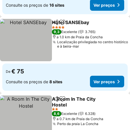
Consulte os preços de
16 sites
Ver preços
Hotel SANSEbay
Partilhar
Adicionar aos favoritos
4 Estrelas
9,3
Excelente
3.765
a 1.0 km de Praia da Concha
Localização privilegiada no centro histórico
e à beira-mar
€ 75
De
Consulte os preços de
8 sites
Ver preços
A Room In The City
Partilhar
Adicionar aos favoritos
Hostel
2 Estrelas
8,6
Excelente
6.328
a 0.7 km de Praia da Concha
Perto da praia La Concha