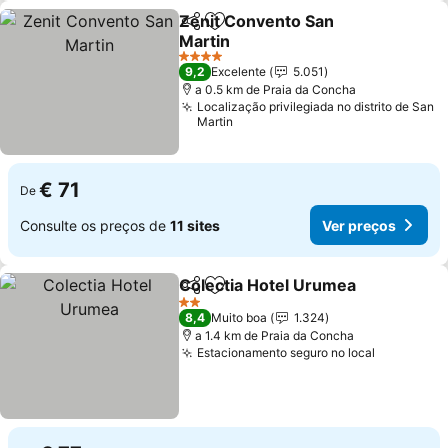
Zenit Convento San
Partilhar
Adicionar aos favoritos
Martin
4 Estrelas
9,2
Excelente
5.051
a 0.5 km de Praia da Concha
Localização privilegiada no distrito de San
Martin
€ 71
De
Consulte os preços de
11 sites
Ver preços
Colectia Hotel Urumea
Partilhar
Adicionar aos favoritos
2 Estrelas
8,4
Muito boa
1.324
a 1.4 km de Praia da Concha
Estacionamento seguro no local