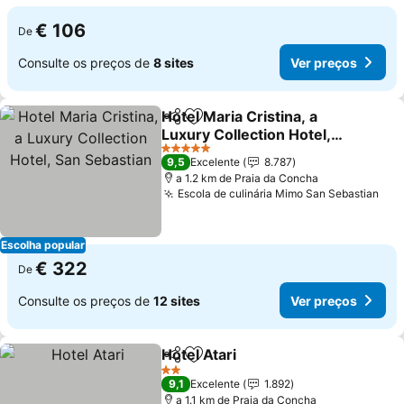
€ 106
De
Consulte os preços de
8 sites
Ver preços
Hotel Maria Cristina, a
Partilhar
Adicionar aos favoritos
Luxury Collection Hotel,
San Sebastian
5 Estrelas
9,5
Excelente
8.787
a 1.2 km de Praia da Concha
Escola de culinária Mimo San Sebastian
Escolha popular
€ 322
De
Consulte os preços de
12 sites
Ver preços
Hotel Atari
Partilhar
Adicionar aos favoritos
2 Estrelas
9,1
Excelente
1.892
a 1.1 km de Praia da Concha