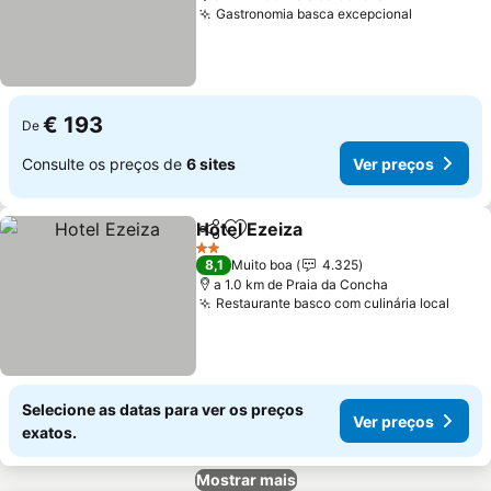
Gastronomia basca excepcional
€ 193
De
Consulte os preços de
6 sites
Ver preços
Hotel Ezeiza
Partilhar
Adicionar aos favoritos
2 Estrelas
8,1
Muito boa
4.325
a 1.0 km de Praia da Concha
Restaurante basco com culinária local
Selecione as datas para ver os preços
Ver preços
exatos.
Mostrar mais