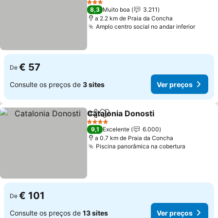
3 Estrelas
8,3
Muito boa
3.211
a 2.2 km de Praia da Concha
Amplo centro social no andar inferior
€ 57
De
Consulte os preços de
3 sites
Ver preços
Catalonia Donosti
Partilhar
Adicionar aos favoritos
4 Estrelas
9,1
Excelente
6.000
a 0.7 km de Praia da Concha
Piscina panorâmica na cobertura
€ 101
De
Consulte os preços de
13 sites
Ver preços