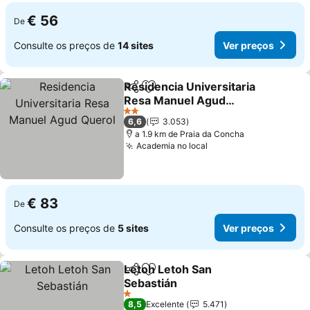
€ 56
De
Consulte os preços de
14 sites
Ver preços
Residencia Universitaria
Partilhar
Adicionar aos favoritos
Resa Manuel Agud
Querol
2 Estrelas
6,6
3.053
a 1.9 km de Praia da Concha
Academia no local
€ 83
De
Consulte os preços de
5 sites
Ver preços
Letoh Letoh San
Partilhar
Adicionar aos favoritos
Sebastián
1 Estrelas
8,5
Excelente
5.471