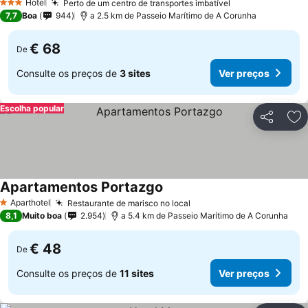
Hotel
Perto de um centro de transportes imbatível
3 Estrelas
7,7
Boa
944
a 2.5 km de Passeio Marítimo de A Corunha
€ 68
De
Consulte os preços de
3 sites
Ver preços
Escolha popular
Partilhar
Ad
Apartamentos Portazgo
Aparthotel
Restaurante de marisco no local
1 Estrelas
8,1
Muito boa
2.954
a 5.4 km de Passeio Marítimo de A Corunha
€ 48
De
Consulte os preços de
11 sites
Ver preços