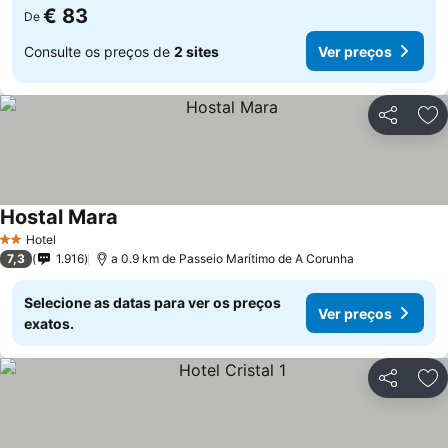
€ 83
De
Consulte os preços de
2 sites
Ver preços
Partilhar
Ad
Hostal Mara
Hotel
2 Estrelas
7,3
1.916
a 0.9 km de Passeio Marítimo de A Corunha
Selecione as datas para ver os preços
Ver preços
exatos.
Partilhar
Ad