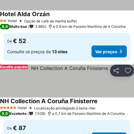
Hotel Alda Orzán
Hotel
Opção de café da manhã buffet
2 Estrelas
8,0
Muito boa
3.860
a 0.8 km de Passeio Marítimo de A Corunha
€ 52
De
Consulte os preços de
13 sites
Ver preços
Escolha popular
Partilhar
Ad
NH Collection A Coruña Finisterre
Hotel
Localização privilegiada à beira-mar
5 Estrelas
9,0
Excelente
7.028
a 0.7 km de Passeio Marítimo de A Corunha
€ 87
De