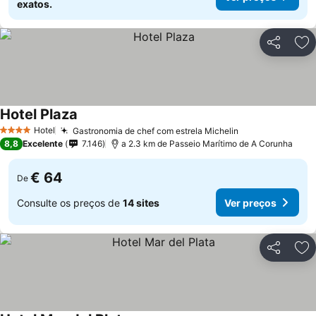
exatos.
Partilhar
Ad
Hotel Plaza
Hotel
Gastronomia de chef com estrela Michelin
4 Estrelas
8,8
Excelente
7.146
a 2.3 km de Passeio Marítimo de A Corunha
€ 64
De
Consulte os preços de
14 sites
Ver preços
Partilhar
Ad