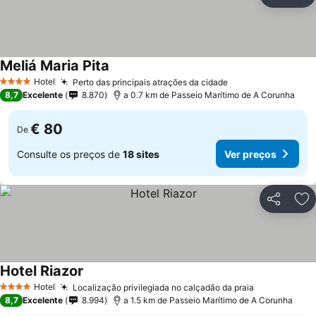
Partilhar
Ad
Meliá Maria Pita
Hotel
Perto das principais atrações da cidade
4 Estrelas
8,7
Excelente
8.870
a 0.7 km de Passeio Marítimo de A Corunha
€ 80
De
Consulte os preços de
18 sites
Ver preços
Partilhar
Ad
Hotel Riazor
Hotel
Localização privilegiada no calçadão da praia
4 Estrelas
8,7
Excelente
8.994
a 1.5 km de Passeio Marítimo de A Corunha