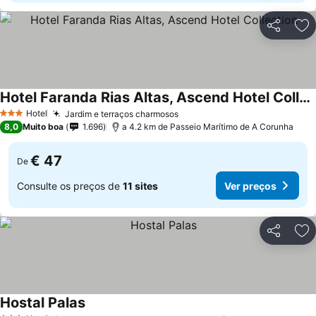
Partilhar
Ad
Hotel Faranda Rias Altas, Ascend Hotel Collection
Hotel
Jardim e terraços charmosos
3 Estrelas
8,0
Muito boa
1.696
a 4.2 km de Passeio Marítimo de A Corunha
€ 47
De
Consulte os preços de
11 sites
Ver preços
Partilhar
Ad
Hostal Palas