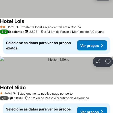
Hotel Lois
Hotel
Excelente localização central em A Coruña
2 Estrelas
8,9
Excelente
2.803
a 1.1 km de Passeio Marítimo de A Corunha
Selecione as datas para ver os preços
Ver preços
exatos.
Partilhar
Ad
Hotel Nido
Hotel
Estacionamento público pago por perto
1 Estrelas
7,3
1.884
a 1.2 km de Passeio Marítimo de A Corunha
Selecione as datas para ver os preços
Ver preços