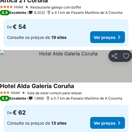
Attica 21 Coruna
Hotel
Restaurante galego com buffet
4 Estrelas
8,9
Excelente
8.202
a 4.1 km de Passeio Marítimo de A Corunha
€ 54
De
Consulte os preços de
19 sites
Ver preços
Partilhar
Ad
Hotel Alda Galería Coruña
Hotel
Sala de estar comum para relaxar
3 Estrelas
8,9
Excelente
1.868
a 0.7 km de Passeio Marítimo de A Corunha
€ 62
De
Consulte os preços de
13 sites
Ver preços