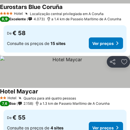
Eurostars Blue Coruña
Hotel
Localização central privilegiada em A Coruña
4 Estrelas
8,9
Excelente
4.073
a 1.4 km de Passeio Marítimo de A Corunha
€ 58
De
Consulte os preços de
15 sites
Ver preços
Partilhar
Ad
Hotel Maycar
Hotel
Quartos para até quatro pessoas
2 Estrelas
7,6
Boa
2.158
a 1.3 km de Passeio Marítimo de A Corunha
€ 55
De
Consulte os preços de
4 sites
Ver preços