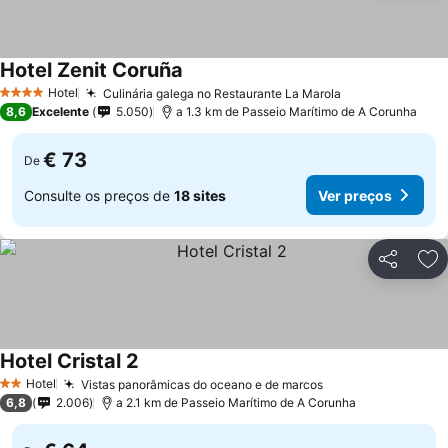
Hotel Zenit Coruña
Hotel
Culinária galega no Restaurante La Marola
4 Estrelas
8,6
Excelente
5.050
a 1.3 km de Passeio Marítimo de A Corunha
€ 73
De
Consulte os preços de
18 sites
Ver preços
Partilhar
Ad
Hotel Cristal 2
Hotel
Vistas panorâmicas do oceano e de marcos
2 Estrelas
6,8
2.006
a 2.1 km de Passeio Marítimo de A Corunha