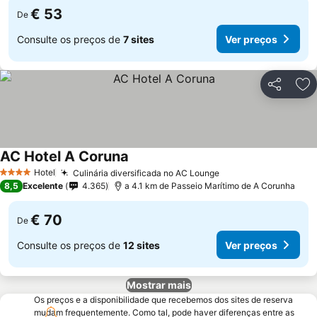
€ 53
De
Consulte os preços de
7 sites
Ver preços
Partilhar
Ad
AC Hotel A Coruna
Hotel
Culinária diversificada no AC Lounge
4 Estrelas
8,5
Excelente
4.365
a 4.1 km de Passeio Marítimo de A Corunha
€ 70
De
Consulte os preços de
12 sites
Ver preços
Mostrar mais
Os preços e a disponibilidade que recebemos dos sites de reserva
mudam frequentemente. Como tal, pode haver diferenças entre as