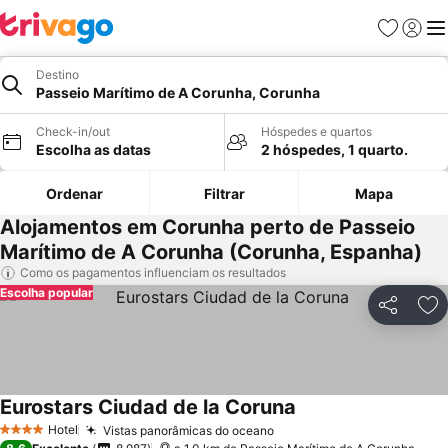
Favoritos
Iniciar
Me
Destino
Passeio Marítimo de A Corunha, Corunha
Check-in/out
Hóspedes e quartos
Escolha as datas
2 hóspedes, 1 quarto.
Ordenar
Filtrar
Mapa
Alojamentos em Corunha perto de Passeio
Marítimo de A Corunha (Corunha, Espanha)
Como os pagamentos influenciam os resultados
Escolha popular
Partilhar
Ad
Eurostars Ciudad de la Coruna
Hotel
Vistas panorâmicas do oceano
4 Estrelas