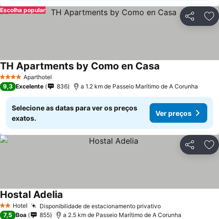
Escolha popular
Partilhar
Ad
TH Apartments by Como en Casa
Aparthotel
4 Estrelas
9,3
Excelente
836
a 1.2 km de Passeio Marítimo de A Corunha
Selecione as datas para ver os preços
Ver preços
exatos.
Partilhar
Ad
Hostal Adelia
Hotel
Disponibilidade de estacionamento privativo
2 Estrelas
7,5
Boa
855
a 2.5 km de Passeio Marítimo de A Corunha