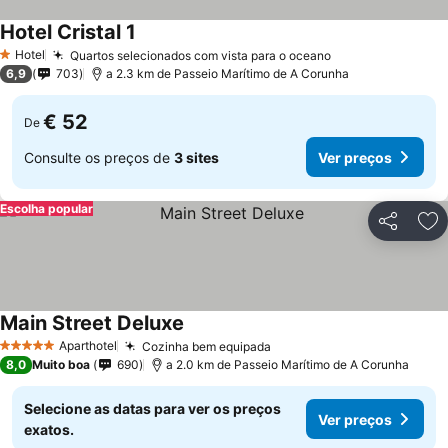
Hotel Cristal 1
Hotel
Quartos selecionados com vista para o oceano
1 Estrelas
6,9
703
a 2.3 km de Passeio Marítimo de A Corunha
€ 52
De
Consulte os preços de
3 sites
Ver preços
Escolha popular
Partilhar
Ad
Main Street Deluxe
Aparthotel
Cozinha bem equipada
5 Estrelas
8,0
Muito boa
690
a 2.0 km de Passeio Marítimo de A Corunha
Selecione as datas para ver os preços
Ver preços
exatos.