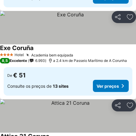
Partilhar
Ad
Exe Coruña
Hotel
Academia bem equipada
4 Estrelas
8,5
Excelente
6.993
a 2.4 km de Passeio Marítimo de A Corunha
€ 51
De
Consulte os preços de
13 sites
Ver preços
Partilhar
Ad