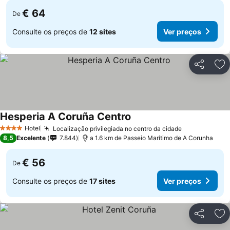
€ 64
De
Consulte os preços de
12 sites
Ver preços
Partilhar
Ad
Hesperia A Coruña Centro
Hotel
Localização privilegiada no centro da cidade
4 Estrelas
8,5
Excelente
7.844
a 1.6 km de Passeio Marítimo de A Corunha
€ 56
De
Consulte os preços de
17 sites
Ver preços
Partilhar
Ad