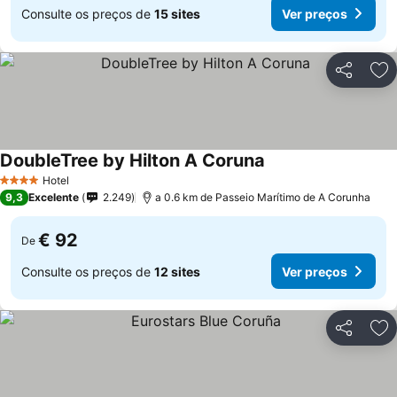
Consulte os preços de
15 sites
Ver preços
Partilhar
Ad
DoubleTree by Hilton A Coruna
Hotel
4 Estrelas
9,3
Excelente
2.249
a 0.6 km de Passeio Marítimo de A Corunha
€ 92
De
Consulte os preços de
12 sites
Ver preços
Partilhar
Ad