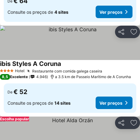
€ 64
De
Consulte os preços de
4 sites
Ver preços
Partilhar
Ad
ibis Styles A Coruna
Hotel
Restaurante com comida galega caseira
4 Estrelas
8,5
Excelente
4.946
a 3.5 km de Passeio Marítimo de A Corunha
€ 52
De
Consulte os preços de
14 sites
Ver preços
Escolha popular
Partilhar
Ad