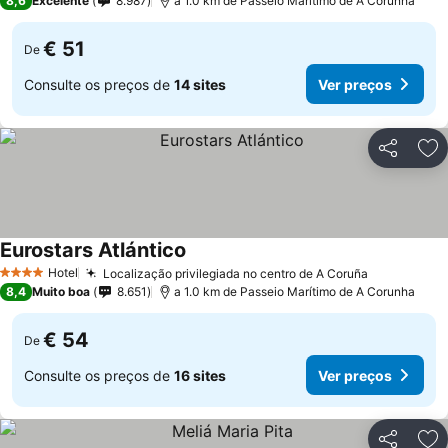
8,6
Excelente
8.987
a 1.0 km de Passeio Marítimo de A Corunha
€ 51
De
Consulte os preços de
14 sites
Ver preços
Partilhar
Ad
Eurostars Atlántico
Hotel
Localização privilegiada no centro de A Coruña
4 Estrelas
8,4
Muito boa
8.651
a 1.0 km de Passeio Marítimo de A Corunha
€ 54
De
Consulte os preços de
16 sites
Ver preços