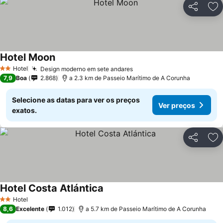
Partilhar
Ad
Hotel Moon
Hotel
Design moderno em sete andares
2 Estrelas
7,9
Boa
2.868
a 2.3 km de Passeio Marítimo de A Corunha
Selecione as datas para ver os preços
Ver preços
exatos.
Partilhar
Ad
Hotel Costa Atlántica
Hotel
2 Estrelas
8,6
Excelente
1.012
a 5.7 km de Passeio Marítimo de A Corunha