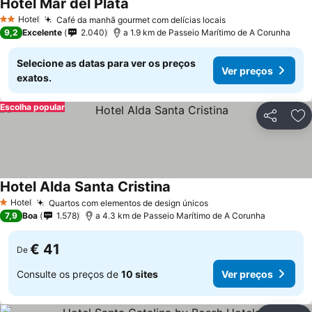
Hotel Mar del Plata
Hotel
Café da manhã gourmet com delícias locais
2 Estrelas
9,2
Excelente
2.040
a 1.9 km de Passeio Marítimo de A Corunha
Selecione as datas para ver os preços
Ver preços
exatos.
Escolha popular
Partilhar
Ad
Hotel Alda Santa Cristina
Hotel
Quartos com elementos de design únicos
1 Estrelas
7,9
Boa
1.578
a 4.3 km de Passeio Marítimo de A Corunha
€ 41
De
Consulte os preços de
10 sites
Ver preços