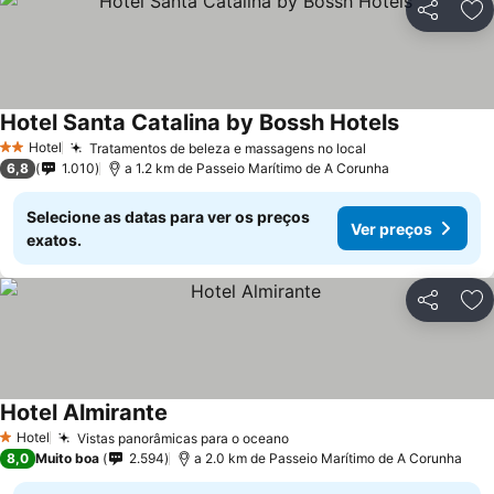
Partilhar
Ad
Hotel Santa Catalina by Bossh Hotels
Hotel
Tratamentos de beleza e massagens no local
2 Estrelas
6,8
1.010
a 1.2 km de Passeio Marítimo de A Corunha
Selecione as datas para ver os preços
Ver preços
exatos.
Partilhar
Ad
Hotel Almirante
Hotel
Vistas panorâmicas para o oceano
1 Estrelas
8,0
Muito boa
2.594
a 2.0 km de Passeio Marítimo de A Corunha