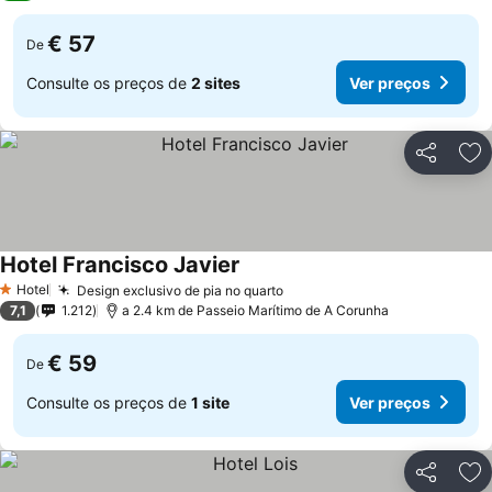
€ 57
De
Consulte os preços de
2 sites
Ver preços
Partilhar
Ad
Hotel Francisco Javier
Hotel
Design exclusivo de pia no quarto
1 Estrelas
7,1
1.212
a 2.4 km de Passeio Marítimo de A Corunha
€ 59
De
Consulte os preços de
1 site
Ver preços
Partilhar
Ad