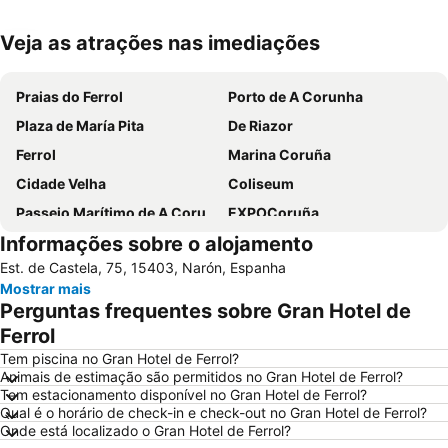
Veja as atrações nas imediações
Ampliar mapa
Praias do Ferrol
Porto de A Corunha
Plaza de María Pita
De Riazor
Ferrol
Marina Coruña
Cidade Velha
Coliseum
Passeio Marítimo de A Corunha
EXPOCoruña
Informações sobre o alojamento
Praia de San Amaro
Bastiagueiro
Est. de Castela, 75, 15403, Narón, Espanha
Estadio Municipal de Riazor
El Ensanche
Mostrar mais
Doniños
Sagrada Familia
Perguntas frequentes sobre Gran Hotel de
A Coruña desde el aire
Aquapark
Ferrol
A Madalena
San Andrés de Teixido
Tem piscina no Gran Hotel de Ferrol?
Animais de estimação são permitidos no Gran Hotel de Ferrol?
Mera
Aquarium Finisterrae
Tem estacionamento disponível no Gran Hotel de Ferrol?
Qual é o horário de check-in e check-out no Gran Hotel de Ferrol?
Orzán
Santa Cristina
Onde está localizado o Gran Hotel de Ferrol?
Cabo Ortegal
Torre de Hércules