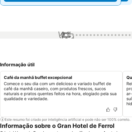
1 / 99
Informação útil
Café da manhã buffet excepcional
Qu
Comece o seu dia com um delicioso e variado buffet de
Re
café da manhã caseiro, com produtos frescos, sucos
pr
naturais e pratos quentes feitos na hora, elogiado pela sua
ar
qualidade e variedade.
su
hi
Este resumo foi criado por inteligência artificial e pode não ser 100% correto.
Informação sobre o Gran Hotel de Ferrol