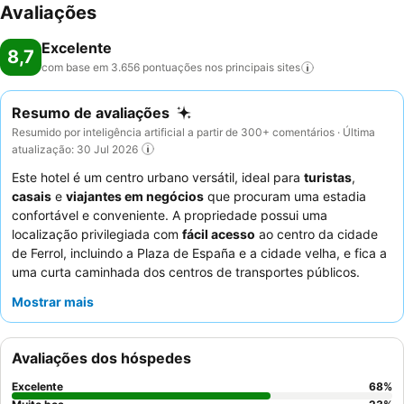
Avaliações
Excelente
8,7
com base em 3.656 pontuações nos principais
sites
Resumo de avaliações
Resumido por inteligência artificial a partir de 300+ comentários · Última
atualização: 30 Jul 2026
Este hotel é um centro urbano versátil, ideal para
turistas
,
casais
e
viajantes em negócios
que procuram uma estadia
confortável e conveniente. A propriedade possui uma
localização privilegiada com
fácil acesso
ao centro da cidade
de Ferrol, incluindo a Plaza de España e a cidade velha, e fica a
uma curta caminhada dos centros de transportes públicos.
Oferece um notável
estacionamento subterrâneo pago
,
Mostrar mais
proporcionando uma opção segura para hóspedes com
veículos. Os hóspedes elogiam consistentemente o excecional
staff e serviço
e o delicioso e variado
pequeno-almoço buffet
.
Avaliações dos hóspedes
Para uma experiência verdadeiramente relaxante, considere
reservar um quarto com uma
casa de banho espaçosa
para
Excelente
68
%