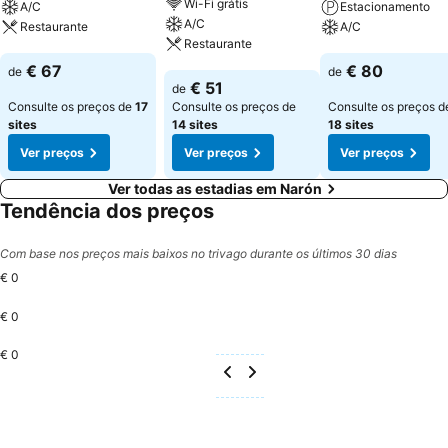
Wi-Fi grátis
A/C
Estacionamento
A/C
Restaurante
A/C
Restaurante
Ver preços
Ver preços
€ 67
€ 80
de
de
Ver preços
€ 51
de
Consulte os preços de
17
Consulte os preços de
Consulte os preços d
sites
14 sites
18 sites
Ver preços
Ver preços
Ver preços
Ver todas as estadias em Narón
Tendência dos preços
Com base nos preços mais baixos no trivago durante os últimos 30 dias
€ 0
€ 0
€ 0