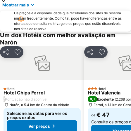
Mostrar mais
Parque Natural Fragas do Eume
Paseo Marítimo de O Burgo
Os preços e a disponibilidade que recebemos dos sites de reserva
Redes
Pantín
mudam frequentemente. Como tal, pode haver diferenças entre as
ofertas que consulta no trivago e os preços que estão disponíveis
Parque de Santa Margarida
Terminal de Ônibus - Autocarros
nos sites de reserva.
Centro Hípico Casas Novas
La Terraza
Um dos Hotéis com melhor avaliação em
Narón
Centro Oceanográfico de A Coruña
Obelisco Millenium
Falperra-Santa Lucía
Agra del Orzán
Partilhar
Adicionar aos favoritos
Partilhar
Adicionar aos
Brisa
San Xurxo
De Santa Cruz
Rúa Real
Igrexa de Santa Marta de Ortigueira
Esteiro
Seselle
Sabadelle
Hotel
Hotel
1 Estrelas
3 Estrelas
Hotel Chips Ferrol
Campelo
Perbes
Hotel Valencia
/
8,7
Pontuação não disponível
Excelente
(
2.268 po
Campeonato de Surf de Pantín
Monte Alto
Narón, a 5.4 km de Centro da cidade
Ferrol, a 1.1 km de Cen
Selecione as datas para ver os
€ 47
de
preços exatos.
Consulte os preços 
Ver preços
Ver preç