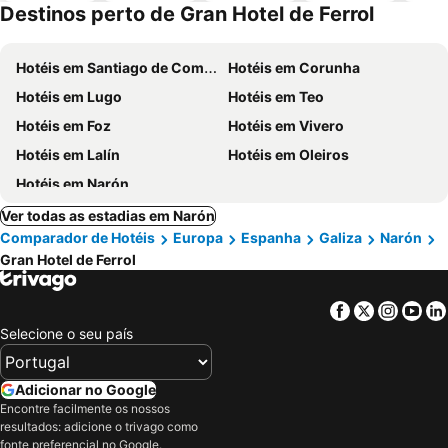
Destinos perto de Gran Hotel de Ferrol
ment
Hotéis em Santiago de Compostela
Hotéis em Corunha
Hotéis em Lugo
Hotéis em Teo
Hotéis em Foz
Hotéis em Vivero
Hotéis em Lalín
Hotéis em Oleiros
Hotéis em Narón
Ver todas as estadias em Narón
Comparador de Hotéis
Europa
Espanha
Galiza
Narón
Gran Hotel de Ferrol
Facebook
Twitter
Insta
Yo
Selecione o seu país
Adicionar no Google
Encontre facilmente os nossos
resultados: adicione o trivago como
fonte preferencial no Google.