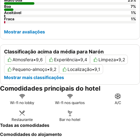
maior conforto.
Muito boa
23
%
Boa
7
%
Aceitável
1
%
Fraca
1
%
Mostrar avaliações
Classificação acima da média para Narón
Atmosfera
•
9,6
Experiência
•
9,4
Limpeza
•
9,2
Pequeno-almoço
•
9,2
Localização
•
9,1
Mostrar mais classificações
Comodidades principais do hotel
Wi-fi no lobby
Wi-fi nos quartos
A/C
Restaurante
Bar no hotel
Todas as comodidades
Comodidades do alojamento