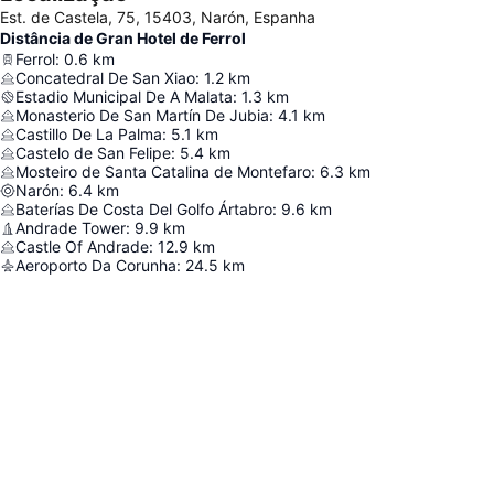
Est. de Castela, 75, 15403, Narón, Espanha
Distância de Gran Hotel de Ferrol
Ferrol
:
0.6
km
Concatedral De San Xiao
:
1.2
km
Estadio Municipal De A Malata
:
1.3
km
Monasterio De San Martín De Jubia
:
4.1
km
Castillo De La Palma
:
5.1
km
Castelo de San Felipe
:
5.4
km
Mosteiro de Santa Catalina de Montefaro
:
6.3
km
Narón
:
6.4
km
Baterías De Costa Del Golfo Ártabro
:
9.6
km
Andrade Tower
:
9.9
km
Castle Of Andrade
:
12.9
km
Aeroporto Da Corunha
:
24.5
km