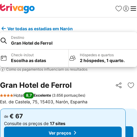
Favoritos
Iniciar
Me
Ver todas as estadias em Narón
Destino
Gran Hotel de Ferrol
Check-in/out
Hóspedes e quartos
Escolha as datas
2 hóspedes, 1 quarto.
Como os pagamentos influenciam os resultados
Gran Hotel de Ferrol
Partilhar
Ad
Hotel
8,7
Excelente
(
3.656 pontuações
)
4 Estrelas
Est. de Castela, 75, 15403, Narón, Espanha
€ 67
€ 67
de
de
Consulte os preços de
17 sites
Consulte os preços de
17 sites
Ver preços
Ver preços