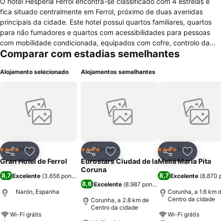
O hotel Hesperia Ferrol encontra-se classificado com 4 estrelas e
fica situado centralmente em Ferrol, próximo de duas avenidas
principais da cidade. Este hotel possui quartos familiares, quartos
para não fumadores e quartos com acessibilidades para pessoas
com mobilidade condicionada, equipados com cofre, controlo da
Comparar com estadias semelhantes
temperatura, secretária, casa de banho com banheira e secador de
cabelo, televisão por satélite, minibar, serviço de despertar e janelas
Alojamento selecionado
Alojamentos semelhantes
com vistas para o exterior. A nível de serviços gerais este hotel
possui recepção com atendimento durante 24 horas, lobby com
jornais, serviço de quarto, lavandaria, acesso à internet de forma
gratuita e estacionamento público. O hotel conta ainda com
restaurante, num salão com música ambiente. Para o hóspede que
viaja em negócios existem comodidades de reuniões/banquetes e
serviço de impressão/fax.
Hotel
Hotel
Hotel
4 Estrelas
4 Estrelas
4 Estrelas
Partilhar
Adicionar aos favoritos
Partilhar
Adicionar aos favoritos
Partilhar
Adicionar
Gran Hotel de Ferrol
Eurostars Ciudad de la
Meliá Maria Pita
Coruna
8,7
8,7
Excelente
(
3.656 pontuações
)
Excelente
(
8.870 
8,6
Excelente
(
8.987 pontuações
)
Narón, Espanha
Corunha, a 1.6 km 
Centro da cidade
Corunha, a 2.8 km de
Centro da cidade
Wi-Fi grátis
Wi-Fi grátis