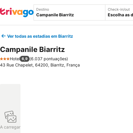
Destino
Check-in/out
Escolha as 
Ver todas as estadias em Biarritz
Campanile Biarritz
Hotel
(
6.037 pontuações
)
6,9
3 Estrelas
43 Rue Chapelet, 64200, Biarritz, França
A carregar