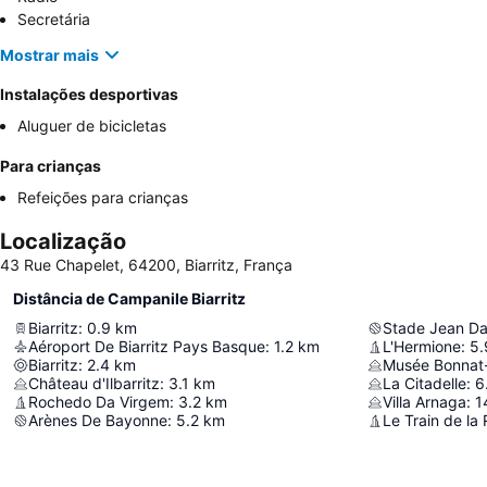
Secretária
Mostrar mais
Instalações desportivas
Aluguer de bicicletas
Para crianças
Refeições para crianças
Localização
43 Rue Chapelet, 64200, Biarritz, França
Distância de Campanile Biarritz
Biarritz
:
0.9
km
Stade Jean D
Aéroport De Biarritz Pays Basque
:
1.2
km
L'Hermione
:
5.
Biarritz
:
2.4
km
Musée Bonnat-
Château d'Ilbarritz
:
3.1
km
La Citadelle
:
6
Rochedo Da Virgem
:
3.2
km
Villa Arnaga
:
1
Arènes De Bayonne
:
5.2
km
Le Train de la