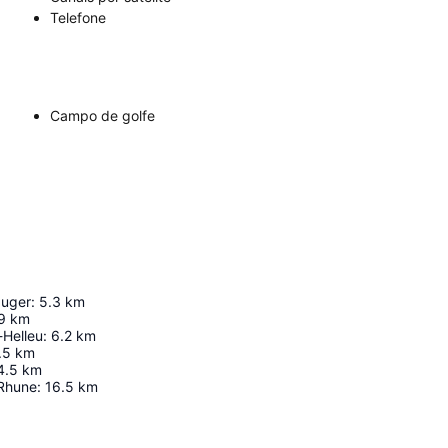
Telefone
Campo de golfe
auger
:
5.3
km
9
km
Helleu
:
6.2
km
.5
km
4.5
km
 Rhune
:
16.5
km