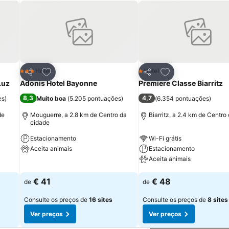
itos
Adicionar aos favoritos
Adicionar aos fav
Hotel
Hotel
3 Estrelas
1 Estrelas
Partilhar
Partilhar
Luz
Adonis Hotel Bayonne
Premiere Classe Biarritz
8,3
4,7
es
)
Muito boa
(
5.205 pontuações
)
(
6.354 pontuações
)
de
Mouguerre, a 2.8 km de Centro da
Biarritz, a 2.4 km de Centro
cidade
Estacionamento
Wi-Fi grátis
Aceita animais
Estacionamento
Aceita animais
Ver preços
Ver preços
€ 41
€ 48
de
de
Consulte os preços de
16 sites
Consulte os preços de
8 sites
Ver preços
Ver preços