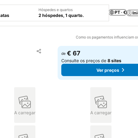
Hóspedes e quartos
PT · €
In
datas
2 hóspedes, 1 quarto.
Como os pagamentos influenciam os
Adicionar aos favoritos
€ 67
de
Partilhar
Consulte os preços de
8 sites
Ver preços
A carregar
A carregar