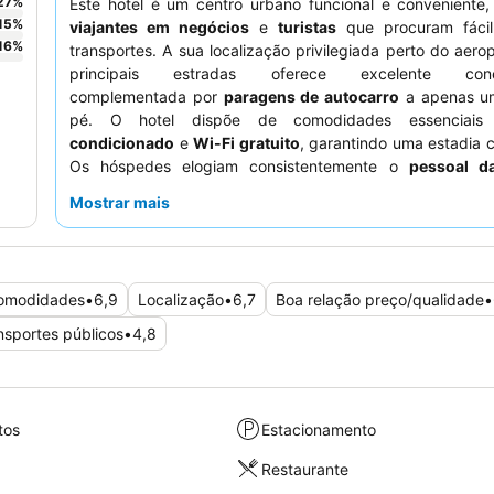
27
%
Este hotel é um centro urbano funcional e conveniente,
15
%
viajantes em negócios
e
turistas
que procuram fácil
16
%
transportes. A sua localização privilegiada perto do aero
principais estradas oferece excelente conec
complementada por
paragens de autocarro
a apenas u
pé. O hotel dispõe de comodidades essencia
condicionado
e
Wi-Fi gratuito
, garantindo uma estadia c
Os hóspedes elogiam consistentemente o
pessoal d
simpático e acolhedor
, e o
variado buffet de pequeno-
Mostrar mais
frequentemente inclui produtos regionais. Para quem viaja 
hotel oferece
estacionamento abundante e de fác
incluindo carregamento para veículos elétricos nas proxim
comodidades
•
6,9
Localização
•
6,7
Boa relação preço/qualidade
•
nsportes públicos
•
4,8
tos
Estacionamento
Restaurante