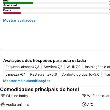
Boa
Aceitável
Fraca
Mostrar avaliações
Avaliações dos hóspedes para esta estadia
Pequeno-almoço
•
7,3
Serviço
•
7,2
Wi-fi
•
7,0
Instalações e 
Limpeza
•
6,1
Restaurante
•
5,6
Conforto do quarto
•
5,0
Tra
Mostrar mais classificações
Comodidades principais do hotel
Wi-fi no lobby
Wi-fi nos quar
Aceita animais
A/C