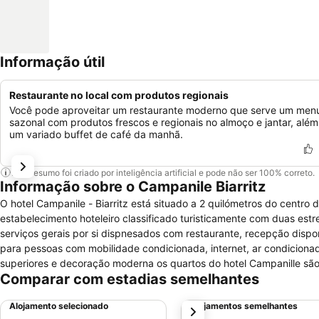
Informação útil
Restaurante no local com produtos regionais
Você pode aproveitar um restaurante moderno que serve um men
sazonal com produtos frescos e regionais no almoço e jantar, além
um variado buffet de café da manhã.
Este resumo foi criado por inteligência artificial e pode não ser 100% correto.
Informação sobre o Campanile Biarritz
O hotel Campanile - Biarritz está situado a 2 quilómetros do centro
estabelecimento hoteleiro classificado turisticamente com duas est
serviços gerais por si dispnesados com restaurante, recepção dispo
para pessoas com mobilidade condicionada, internet, ar condicionad
superiores e decoração moderna os quartos do hotel Campanille sã
Comparar com estadias semelhantes
televisão por satélite e de ecrã plano.
Alojamento selecionado
Alojamentos semelhantes
próximo