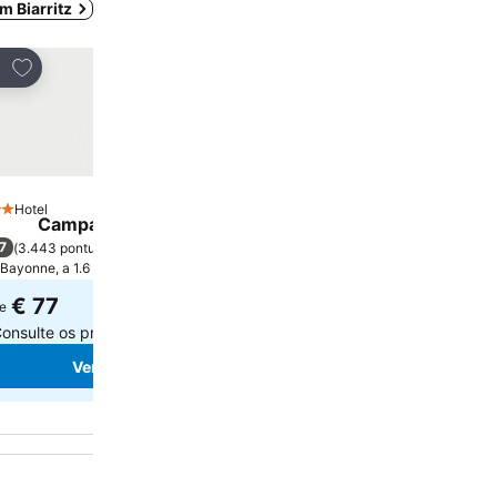
m Biarritz
Adicionar aos favoritos
tilhar
Hotel
strelas
Campanile Bayonne
7
(
3.443 pontuações
)
Bayonne, a 1.6 km de Centro da cidade
€ 77
e
onsulte os preços de
11 sites
Ver preços