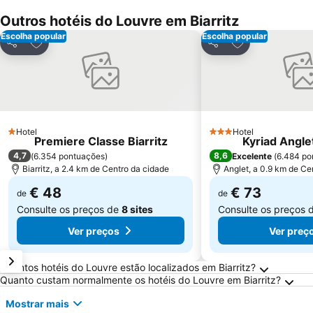
Outros hotéis do Louvre em Biarritz
Escolha popular
Escolha popular
Adicionar aos favoritos
Adicionar aos f
Partilhar
Partilhar
Hotel
Hotel
1 Estrelas
3 Estrelas
Premiere Classe Biarritz
Kyriad Anglet
4,7
8,6
(
6.354 pontuações
)
Excelente
(
6.484 po
Biarritz, a 2.4 km de Centro da cidade
Anglet, a 0.9 km de Ce
€ 48
€ 73
de
de
Consulte os preços de
8 sites
Consulte os preços 
Ver preços
Ver preç
Perguntas Frequentes sobre Biarritz
Quantos hotéis do Louvre estão localizados em Biarritz?
Quanto custam normalmente os hotéis do Louvre em Biarritz?
Mostrar mais