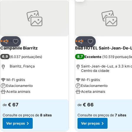
Adicionar aos favoritos
Adicionar aos favor
Hotel
Hotel
3 Estrelas
3 Estrelas
Partilhar
Partilhar
Campanile Biarritz
B&B HOTEL Saint-Jean-De-
6,9
8,7
(
6.037 pontuações
)
Excelente
(
10.519 pontuaçõ
Biarritz, França
Saint-Jean-de-Luz, a 3.3 km 
Centro da cidade
Wi-Fi grátis
Wi-Fi grátis
Estacionamento
Estacionamento
Aceita animais
Aceita animais
Ver preços
Ver preços
€ 67
€ 66
de
de
Consulte os preços de
8 sites
Consulte os preços de
7 sites
Ver preços
Ver preços