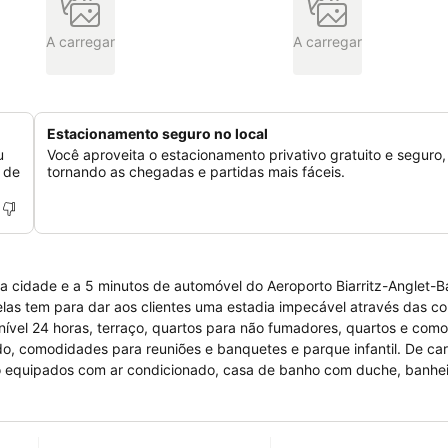
A carregar
A carregar
Estacionamento seguro no local
u
Você aproveita o estacionamento privativo gratuito e seguro,
 de
tornando as chegadas e partidas mais fáceis.
 da cidade e a 5 minutos de automóvel do Aeroporto Biarritz-Anglet-
relas tem para dar aos clientes uma estadia impecável através das 
nível 24 horas, terraço, quartos para não fumadores, quartos e com
o, comodidades para reuniões e banquetes e parque infantil. De car
o equipados com ar condicionado, casa de banho com duche, banheir