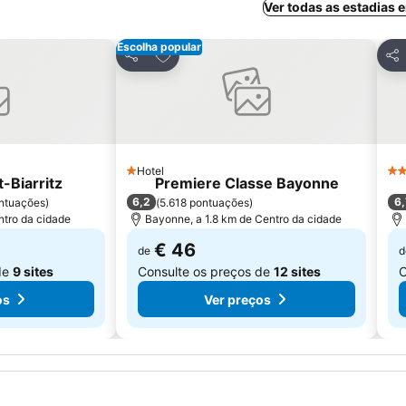
Ver todas as estadias e
Escolha popular
avoritos
Adicionar aos favoritos
Partilhar
Par
Hotel
1 Estrelas
3 E
-Biarritz
Premiere Classe Bayonne
6,2
6,
ntuações
)
(
5.618 pontuações
)
ntro da cidade
Bayonne, a 1.8 km de Centro da cidade
€ 46
de
d
de
9 sites
Consulte os preços de
12 sites
C
os
Ver preços