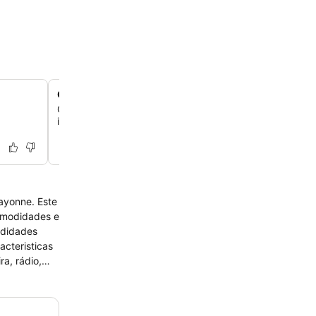
Comodidades para a família
O hotel oferece instalações práticas para famílias, incl
infantil no restaurante e uma área de lazer dedicada.
Bayonne. Este
comodidades e
odidades
acteristicas
a, rádio,