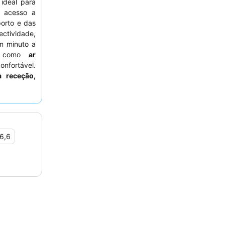
 ideal para
 acesso a
porto e das
tividade,
m minuto a
is como
ar
onfortável.
a receção,
almoço
, que
de carro, o
il acesso
,
idades.
6,6