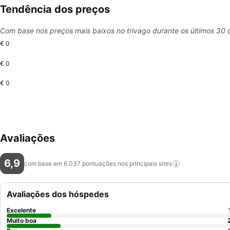
Tendência dos preços
Com base nos preços mais baixos no trivago durante os últimos 30 
€ 0
€ 0
€ 0
Avaliações
6,9
com base em 6.037 pontuações nos principais
sites
Avaliações dos hóspedes
Excelente
Muito boa