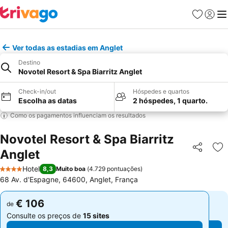
Favoritos
Iniciar
Me
Ver todas as estadias em Anglet
Destino
Novotel Resort & Spa Biarritz Anglet
Check-in/out
Hóspedes e quartos
Escolha as datas
2 hóspedes, 1 quarto.
Como os pagamentos influenciam os resultados
Novotel Resort & Spa Biarritz
Anglet
Partilhar
Ad
Hotel
8,3
Muito boa
(
4.729 pontuações
)
4 Estrelas
68 Av. d'Espagne, 64600, Anglet, França
€ 106
€ 106
de
de
Consulte os preços de
15 sites
Consulte os preços de
15 sites