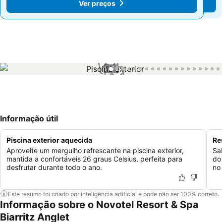
Ver preços
Ver preços
1 / 75
Informação útil
Piscina exterior aquecida
Re
Aproveite um mergulho refrescante na piscina exterior,
Sa
mantida a confortáveis 26 graus Celsius, perfeita para
do
desfrutar durante todo o ano.
no
Este resumo foi criado por inteligência artificial e pode não ser 100% correto.
Informação sobre o Novotel Resort & Spa
Biarritz Anglet