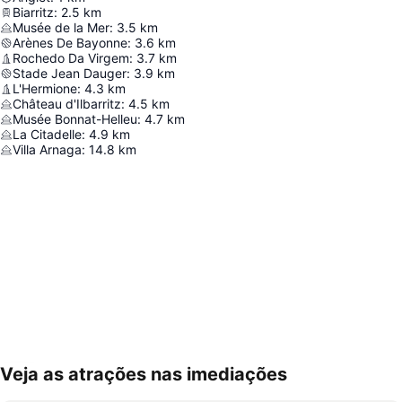
Biarritz
:
2.5
km
Musée de la Mer
:
3.5
km
Arènes De Bayonne
:
3.6
km
Rochedo Da Virgem
:
3.7
km
Stade Jean Dauger
:
3.9
km
L'Hermione
:
4.3
km
Château d'Ilbarritz
:
4.5
km
Musée Bonnat-Helleu
:
4.7
km
La Citadelle
:
4.9
km
Villa Arnaga
:
14.8
km
Veja as atrações nas imediações
Ampliar mapa