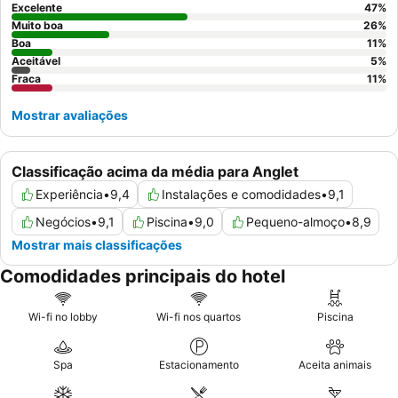
quarto virado para o jardim.
Excelente
47
%
Muito boa
26
%
Boa
11
%
Aceitável
5
%
Fraca
11
%
Mostrar avaliações
Classificação acima da média para Anglet
Experiência
•
9,4
Instalações e comodidades
•
9,1
Negócios
•
9,1
Piscina
•
9,0
Pequeno-almoço
•
8,9
Mostrar mais classificações
Comodidades principais do hotel
Wi-fi no lobby
Wi-fi nos quartos
Piscina
Spa
Estacionamento
Aceita animais