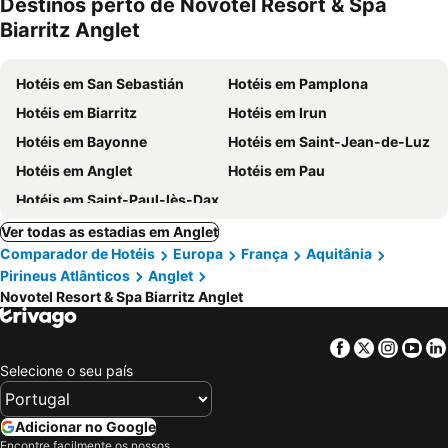
Destinos perto de Novotel Resort & Spa
Biarritz Anglet
Hotéis em San Sebastián
Hotéis em Pamplona
Hotéis em Biarritz
Hotéis em Irun
Hotéis em Bayonne
Hotéis em Saint-Jean-de-Luz
Hotéis em Anglet
Hotéis em Pau
Hotéis em Saint-Paul-lès-Dax
Ver todas as estadias em Anglet
Comparador de Hotéis
Europa
França
Aquitânia
Pirineus Atlânticos
Anglet
Novotel Resort & Spa Biarritz Anglet
Facebook
Twitter
Insta
Yo
Selecione o seu país
Adicionar no Google
Encontre facilmente os nossos