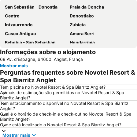
San Sebastián - Donostia
Praia da Concha
Centro
Donostiako
Intxaurrondo
Zubieta
Casco Antiguo
Amara Berri
Behobia - San Sebastian
Hondarribia
Informações sobre o alojamento
Arkolla
Isla de Santa Clara
68 Av. d'Espagne, 64600, Anglet, França
Gare Saint Jean de Luz-Ciboure
Ondarreta
Mostrar mais
Puntalea
Egia
Perguntas frequentes sobre Novotel Resort &
Acuario de San Sebastián
Aiete
Spa Biarritz Anglet
Playa de Monte Igeldo
Le Petit Train de La Rhune
Tem piscina no Novotel Resort & Spa Biarritz Anglet?
Animais de estimação são permitidos no Novotel Resort & Spa
Centrale de Hossegor
Termas La Perla
Biarritz Anglet?
Tem estacionamento disponível no Novotel Resort & Spa Biarritz
Palacio de Aiete
La Grande Plage
Anglet?
Zimizarga
Alarde
Qual é o horário de check-in e check-out no Novotel Resort & Spa
Biarritz Anglet?
Altza
Ategorrieta-Ulia
Onde está localizado o Novotel Resort & Spa Biarritz Anglet?
Gros
Teatro Victoria Eugenia
Mostrar mais