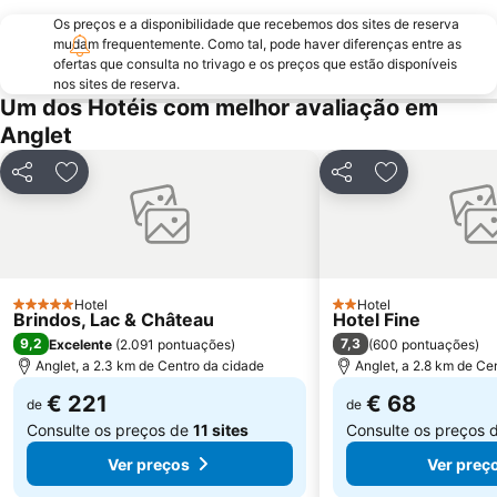
Riberas de Loyola
Plage centrale
Os preços e a disponibilidade que recebemos dos sites de reserva
Aéroport de Biarritz-Anglet-Bayonne
Plage du Miramar
mudam frequentemente. Como tal, pode haver diferenças entre as
ofertas que consulta no trivago e os preços que estão disponíveis
Casino Barrière de Biarritz
Plage de Marbella
nos sites de reserva.
Um dos Hotéis com melhor avaliação em
Fêtes de Bayonne
Quais de la Nive
Anglet
Igreja de São João Batista
Hendaiako Hondartza
Gare d'Hendaye
Mendelu
Partilhar
Adicionar aos favoritos
Partilhar
Adicionar aos
Monte Igueldo
Igeldo
La Feria
Hotel
Hotel
5 Estrelas
2 Estrelas
Brindos, Lac & Château
Hotel Fine
9,2
7,3
Excelente
(
2.091 pontuações
)
(
600 pontuações
)
Anglet, a 2.3 km de Centro da cidade
Anglet, a 2.8 km de Ce
€ 221
€ 68
de
de
Consulte os preços de
11 sites
Consulte os preços 
Ver preços
Ver preç