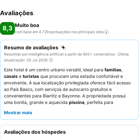
Avaliações
Muito boa
8,3
com base em 4.729 pontuações nos principais
sites
Resumo de avaliações
Resumido por inteligência artificial a partir de 900+ comentários · Última
atualização: 30 Jul 2026
Este hotel é um centro urbano versátil, ideal para
famílias
,
casais
e
turistas
que procuram uma estadia confortável e
envolvente. A sua localização privilegiada oferece fácil acesso
ao País Basco, com serviços de autocarro gratuitos e
convenientes para Biarritz e Bayonne. A propriedade possui
uma bonita, grande e aquecida
piscina
, perfeita para
relaxamento e recreação. Os hóspedes elogiam
Mostrar mais
consistentemente o
staff
universalmente acolhedor e atencioso,
e o
buffet de pequeno-almoço
é um destaque, oferecendo
uma seleção variada e abundante, incluindo produtos locais.
Avaliações dos hóspedes
Para uma experiência mais tranquila, considere solicitar um