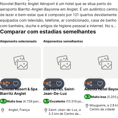
Novotel Biarritz Anglet Aéroport é um hotel que se situa perto do
aeroporto Biarritz-Anglet-Bayonne em Anglet. É um autêntico centro
de lazer e bem-estar que é composto por 121 quartos devidamente
equipados com televisão, telefone, ar condicionado, casa de banho
com banheira, duche e artigos de higiene pessoal e internet. No seu
Comparar com estadias semelhantes
agradável e moderno interior também tem restaurante com boa
gastronomia, bar com ambiente agradável, recepção 24h, jornais e
Alojamento selecionado
Alojamentos semelhantes
revistas, oportunidade de optar por quartos para não fumadores e
quartos para pessoas com cadeira de rodas, quartos insonorizados
e familiares, elevador, cofre, sala de bagagem, jardim, terraço, ar
condicionado, serviços de quarto, centro financeiro, salão de
conferências para reuniões, lojas, serviço de transporte para o
aeroporto, internet wi-fi em todo o hotel e estacionamento gratuito.
A nível de lazer aqui encontrará piscina exterior, parque infantil,
comodidades para churrascos, ténis de mesa, campo de ténis e
Hotel
Hotel
Hotel
4 Estrelas
3 Estrelas
3 Estrelas
Partilhar
Adicionar aos favoritos
Partilhar
Adicionar aos favoritos
Partilhar
Adicionar
possibilidade de jogar golfe a 3 km do hotel.
Novotel Resort & Spa
B&B HOTEL Saint-
Adonis Hotel Bay
Biarritz Anglet
Jean-De-Luz
8,3
Muito boa
(
5.205 
8,3
8,7
Muito boa
(
4.729 pontuações
Excelente
)
(
10.519 pontuações
)
Mouguerre, a 2.8 k
Centro da cidade
Anglet, França
Saint-Jean-de-Luz, a
3.3 km de Centro da
cidade