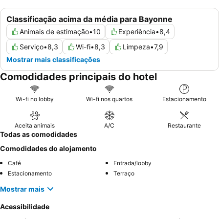
Classificação acima da média para Bayonne
Animais de estimação
•
10
Experiência
•
8,4
Serviço
•
8,3
Wi-fi
•
8,3
Limpeza
•
7,9
Mostrar mais classificações
Comodidades principais do hotel
Wi-fi no lobby
Wi-fi nos quartos
Estacionamento
Aceita animais
A/C
Restaurante
Todas as comodidades
Comodidades do alojamento
Café
Entrada/lobby
Estacionamento
Terraço
Mostrar mais
Acessibilidade