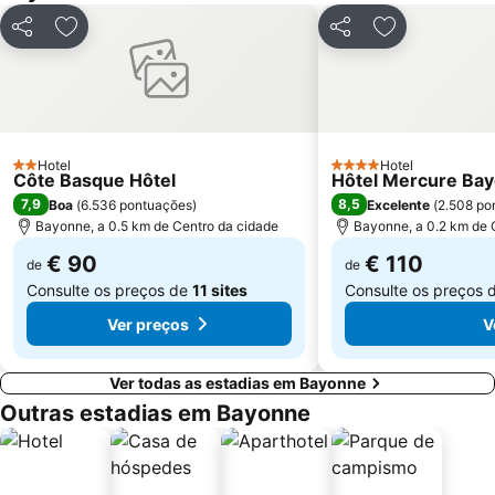
Gare d'Hendaye
Mendelu
Partilhar
Adicionar aos favoritos
Partilhar
Adicionar aos
La Feria
Monte Igueldo
Igeldo
Hotel
Hotel
2 Estrelas
4 Estrelas
Côte Basque Hôtel
Hôtel Mercure Bay
7,9
8,5
Boa
(
6.536 pontuações
)
Excelente
(
2.508 po
Bayonne, a 0.5 km de Centro da cidade
Bayonne, a 0.2 km de 
€ 90
€ 110
de
de
Consulte os preços de
11 sites
Consulte os preços 
Ver preços
V
Ver todas as estadias em Bayonne
Outras estadias em Bayonne