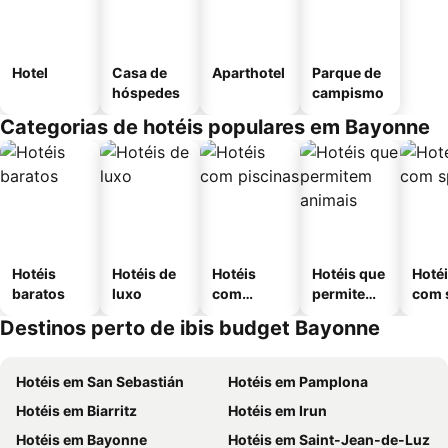
Hotel
Casa de
Aparthotel
Parque de
hóspedes
campismo
Categorias de hotéis populares em Bayonne
Hotéis
Hotéis de
Hotéis
Hotéis que
Hoté
baratos
luxo
com
permitem
com 
piscinas
animais
Destinos perto de ibis budget Bayonne
Hotéis em San Sebastián
Hotéis em Pamplona
Hotéis em Biarritz
Hotéis em Irun
Hotéis em Bayonne
Hotéis em Saint-Jean-de-Luz