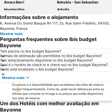
Amara Berri
Behobia - San Sebastian
Hondarribia
Arkolla
Informações sobre o alojamento
Isla de Santa Clara
Gare Saint Jean de Luz-Ciboure
6, Avenue Du Grand Basque Rn 117, Za, Rue Saint-Frédéric, 64100,
Ondarreta
Puntalea
Bayonne, França
Egia
Acuario de San Sebastián
Mostrar mais
Perguntas frequentes sobre ibis budget
Aiete
Centrale de Hossegor
Bayonne
Le Petit Train de La Rhune
Termas La Perla
Tem piscina no ibis budget Bayonne?
Palacio de Aiete
La Grande Plage
Animais de estimação são permitidos no ibis budget Bayonne?
Tem estacionamento disponível no ibis budget Bayonne?
Zimizarga
Alarde
Qual é o horário de check-in e check-out no ibis budget Bayonne?
Plage centrale
Altza
Onde está localizado o ibis budget Bayonne?
Ategorrieta-Ulia
Gros
Mostrar mais
Teatro Victoria Eugenia
Riberas de Loyola
Os preços e a disponibilidade que recebemos dos sites de reserva
Quais de la Nive
Fêtes de Bayonne
mudam frequentemente. Como tal, pode haver diferenças entre as
ofertas que consulta no trivago e os preços que estão disponíveis
Aéroport de Biarritz-Anglet-Bayonne
Plage du Miramar
nos sites de reserva.
Um dos Hotéis com melhor avaliação em
Casino Barrière de Biarritz
Plage de Marbella
Bayonne
Igreja de São João Batista
Hendaiako Hondartza