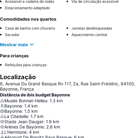
Acessível a cadeira de rodas
Via de circulação acessível
Estacionamento adaptado
Comodidades nos quartos
Casa de banho com chuveiro
Janelas desbloqueadas
Secador
Aquecimento central
Mostrar mais
Para crianças
Refeições para crianças
Localização
6, Avenue Du Grand Basque Rn 117, Za, Rue Saint-Frédéric, 64100,
Bayonne, França
Distância de ibis budget Bayonne
Musée Bonnat-Helleu
:
1.3
km
Bayonne
:
1.4
km
Bayonne
:
1.5
km
La Citadelle
:
1.7
km
Stade Jean Dauger
:
1.9
km
Arènes De Bayonne
:
2.6
km
L'Hermione
:
4
km
Aéroport De Biarritz Pays Basque
:
6
km