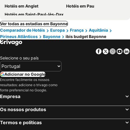
Hotéis em Anglet
Hotéis em Pau
Hotéis em Saint-Paul-lès-Dax
Ver todas as estadias em Bayonne
Comparador de Hotéis
Europa
França
Aquitânia
Pirineus Atlânticos
Bayonne
ibis budget Bayonne
Facebook
Twitter
Insta
Yo
Selecione o seu país
Adicionar no Google
Encontre facilmente os nossos
resultados: adicione o trivago como
fonte preferencial no Google.
Empresa
Os nossos produtos
Termos e políticas