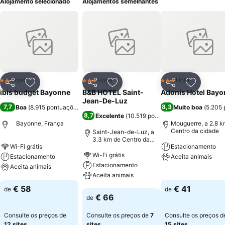
Alojamento selecionado
Alojamentos semelhantes
Hotel
Hotel
Hotel
2 Estrelas
3 Estrelas
3 Estrelas
Partilhar
Adicionar aos favoritos
Partilhar
Adicionar aos favoritos
Partilhar
Adicionar
ibis budget Bayonne
B&B HOTEL Saint-
Adonis Hotel Bay
Jean-De-Luz
7,7
8,3
Boa
(
8.915 pontuações
)
Muito boa
(
5.205 
8,7
Excelente
(
10.519 pontuações
)
Bayonne, França
Mouguerre, a 2.8 k
Centro da cidade
Saint-Jean-de-Luz, a
3.3 km de Centro da
Wi-Fi grátis
Estacionamento
cidade
Wi-Fi grátis
Estacionamento
Aceita animais
Estacionamento
Aceita animais
Aceita animais
Ver preços
Ver preços
€ 58
€ 41
de
de
Ver preços
€ 66
de
Consulte os preços de
Consulte os preços de
7
Consulte os preços d
12 sites
sites
15 sites