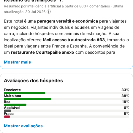
Resumido por inteligência artificial a partir de 800+ comentários · Última
atualização: 30 Jul 2026
Este hotel é uma
paragem versátil e económica
para viajantes
em negócios, viajantes individuais e aqueles em viagens de
carro, incluindo hóspedes com animais de estimação. A sua
localização oferece
fácil acesso à autoestrada A63
, tornando-o
ideal para viagens entre França e Espanha. A conveniência de
um
restaurante Courtepaille anexo
com descontos para
hóspedes melhora significativamente a estadia. Os hóspedes
Mostrar mais
elogiam consistentemente os
funcionários acolhedores e
profissionais
que garantem uma experiência agradável. Para
uma estadia mais tranquila, os hóspedes recomendam solicitar
Avaliações dos hóspedes
um quarto virado para longe dos corredores devido a
problemas ocasionais de insonorização.
Excelente
33
%
Muito boa
38
%
Boa
18
%
Aceitável
6
%
Fraca
5
%
Mostrar avaliações