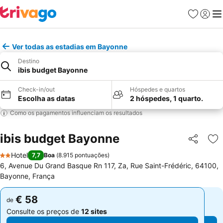
Favoritos
Iniciar
Me
Ver todas as estadias em Bayonne
Destino
ibis budget Bayonne
Check-in/out
Hóspedes e quartos
Escolha as datas
2 hóspedes, 1 quarto.
Como os pagamentos influenciam os resultados
ibis budget Bayonne
Partilhar
Ad
Hotel
7,7
Boa
(
8.915 pontuações
)
2 Estrelas
6, Avenue Du Grand Basque Rn 117, Za, Rue Saint-Frédéric, 64100,
Bayonne, França
€ 58
€ 58
de
de
Consulte os preços de
12 sites
Consulte os preços de
12 sites