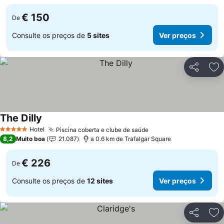
€ 150
De
Consulte os preços de
5 sites
Ver preços
Partilhar
Ad
The Dilly
Hotel
Piscina coberta e clube de saúde
5 Estrelas
8,2
Muito boa
21.087
a 0.6 km de Trafalgar Square
€ 226
De
Consulte os preços de
12 sites
Ver preços
Partilhar
Ad