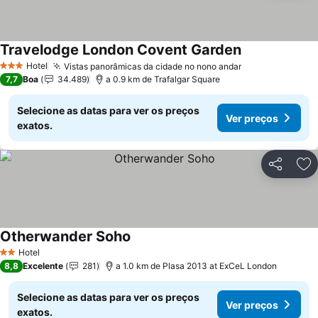
Travelodge London Covent Garden
Hotel
Vistas panorâmicas da cidade no nono andar
3 Estrelas
7,7
Boa
34.489
a 0.9 km de Trafalgar Square
Selecione as datas para ver os preços
Ver preços
exatos.
Partilhar
Ad
Otherwander Soho
Hotel
2 Estrelas
8,8
Excelente
281
a 1.0 km de Plasa 2013 at ExCeL London
Selecione as datas para ver os preços
Ver preços
exatos.