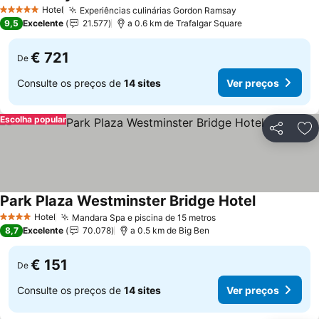
Hotel
Experiências culinárias Gordon Ramsay
5 Estrelas
9,5
Excelente
21.577
a 0.6 km de Trafalgar Square
€ 721
De
Consulte os preços de
14 sites
Ver preços
Escolha popular
Partilhar
Ad
Park Plaza Westminster Bridge Hotel
Hotel
Mandara Spa e piscina de 15 metros
4 Estrelas
8,7
Excelente
70.078
a 0.5 km de Big Ben
€ 151
De
Consulte os preços de
14 sites
Ver preços