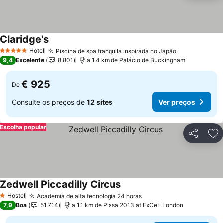
Claridge's
Hotel
Piscina de spa tranquila inspirada no Japão
5 Estrelas
9,4
Excelente
8.801
a 1.4 km de Palácio de Buckingham
€ 925
De
Consulte os preços de
12 sites
Ver preços
Escolha popular
Partilhar
Ad
Zedwell Piccadilly Circus
Hostel
Academia de alta tecnologia 24 horas
1 Estrelas
7,9
Boa
51.714
a 1.1 km de Plasa 2013 at ExCeL London