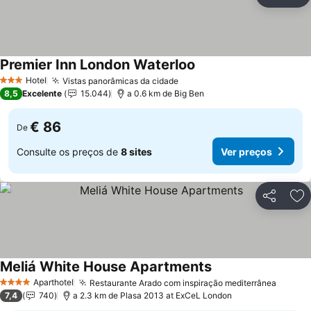
Partilhar
Ad
Premier Inn London Waterloo
Hotel
Vistas panorâmicas da cidade
3 Estrelas
8,5
Excelente
15.044
a 0.6 km de Big Ben
€ 86
De
Consulte os preços de
8 sites
Ver preços
Partilhar
Ad
Meliá White House Apartments
Aparthotel
Restaurante Arado com inspiração mediterrânea
4 Estrelas
7,4
740
a 2.3 km de Plasa 2013 at ExCeL London