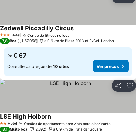
Partilhar
Ad
Zedwell Piccadilly Circus
Hotel
Centro de fitness no local
3 Estrelas
7,8
Boa
57.058
a 0.6 km de Plasa 2013 at ExCeL London
€ 67
De
Consulte os preços de
10 sites
Ver preços
Partilhar
Ad
LSE High Holborn
Hotel
Opções de apartamento com vista para o horizonte
2 Estrelas
8,1
Muito boa
2.892
a 0.9 km de Trafalgar Square