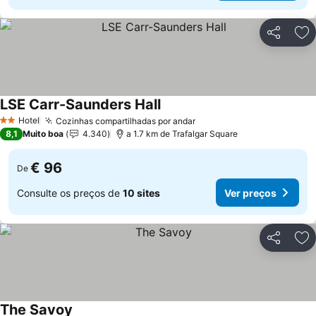
Partilhar
Ad
LSE Carr-Saunders Hall
Hotel
Cozinhas compartilhadas por andar
2 Estrelas
8,1
Muito boa
4.340
a 1.7 km de Trafalgar Square
€ 96
De
Consulte os preços de
10 sites
Ver preços
Partilhar
Ad
The Savoy