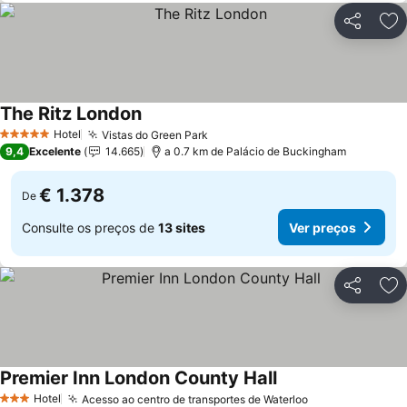
Partilhar
Ad
The Ritz London
Hotel
Vistas do Green Park
5 Estrelas
9,4
Excelente
14.665
a 0.7 km de Palácio de Buckingham
€ 1.378
De
Consulte os preços de
13 sites
Ver preços
Partilhar
Ad
Premier Inn London County Hall
Hotel
Acesso ao centro de transportes de Waterloo
3 Estrelas