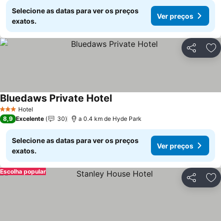
Selecione as datas para ver os preços
Ver preços
exatos.
Partilhar
Ad
Bluedaws Private Hotel
Hotel
3 Estrelas
8,9
Excelente
30
a 0.4 km de Hyde Park
Selecione as datas para ver os preços
Ver preços
exatos.
Escolha popular
Partilhar
Ad