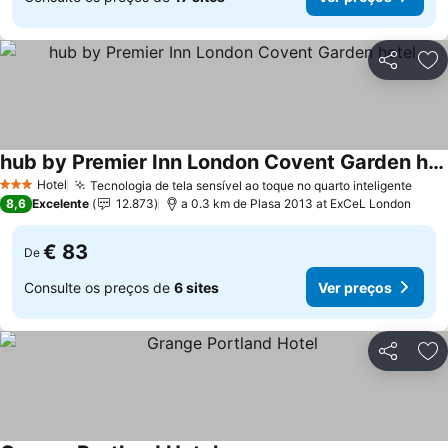
Partilhar
Ad
hub by Premier Inn London Covent Garden hotel
Hotel
Tecnologia de tela sensível ao toque no quarto inteligente
3 Estrelas
8,6
Excelente
12.873
a 0.3 km de Plasa 2013 at ExCeL London
€ 83
De
Consulte os preços de
6 sites
Ver preços
Partilhar
Ad