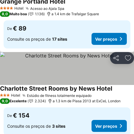
Grange Portland Hotel
Hotel
Acesso ao Ajala Spa
4 Estrelas
8,0
Muito boa
1.136
a 1.4 km de Trafalgar Square
€ 89
De
Consulte os preços de
17 sites
Ver preços
Partilhar
Ad
Charlotte Street Rooms by News Hotel
Hotel
Estúdio de fitness totalmente equipado
3 Estrelas
9,0
Excelente
2.324
a 1.3 km de Plasa 2013 at ExCeL London
€ 154
De
Consulte os preços de
3 sites
Ver preços