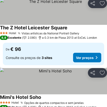
Partilhar
Ad
The Z Hotel Leicester Square
Hotel
Vistas artísticas da National Portrait Gallery
3 Estrelas
8,8
Excelente
2.080
a 0.3 km de Plasa 2013 at ExCeL London
€ 96
De
Consulte os preços de
3 sites
Ver preços
Partilhar
Ad
Mimi's Hotel Soho
Hotel
Opções de quartos compactos e sem janelas
4 Estrelas