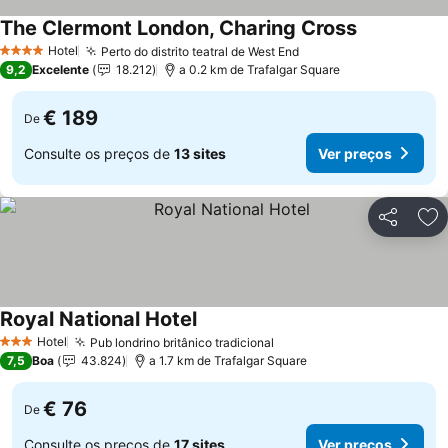
The Clermont London, Charing Cross
Hotel
Perto do distrito teatral de West End
4 Estrelas
9,2
Excelente
18.212
a 0.2 km de Trafalgar Square
€ 189
De
Consulte os preços de
13 sites
Ver preços
Partilhar
Ad
Royal National Hotel
Hotel
Pub londrino britânico tradicional
3 Estrelas
7,5
Boa
43.824
a 1.7 km de Trafalgar Square
€ 76
De
Consulte os preços de
17 sites
Ver preços