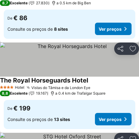
8,7
Excelente
27.830
a 0.5 km de Big Ben
€ 86
De
Consulte os preços de
8 sites
Ver preços
Partilhar
Ad
The Royal Horseguards Hotel
Hotel
Vistas do Tâmisa e da London Eye
4 Estrelas
8,8
Excelente
19.167
a 0.4 km de Trafalgar Square
€ 199
De
Consulte os preços de
13 sites
Ver preços