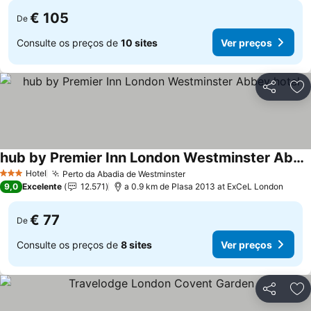
€ 105
De
Consulte os preços de
10 sites
Ver preços
Partilhar
Ad
hub by Premier Inn London Westminster Abbey hotel
Hotel
Perto da Abadia de Westminster
3 Estrelas
9,0
Excelente
12.571
a 0.9 km de Plasa 2013 at ExCeL London
€ 77
De
Consulte os preços de
8 sites
Ver preços
Partilhar
Ad