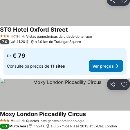
Partilhar
Ad
STG Hotel Oxford Street
Hotel
Vistas panorâmicas da cidade do terraço
3 Estrelas
7,0
41.201
a 1.0 km de Trafalgar Square
€ 79
De
Consulte os preços de
11 sites
Ver preços
Partilhar
Ad
Moxy London Piccadilly Circus
Hotel
Quartos inteligentes com tecnologia
3 Estrelas
8,1
Muito boa
1.924
a 0.5 km de Plasa 2013 at ExCeL London