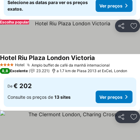
Selecione as datas para ver os preços
Ver preços
exatos.
Escolha popular
Partilhar
Ad
Hotel Riu Plaza London Victoria
Hotel
Amplo buffet de café da manhã internacional
4 Estrelas
8,8
Excelente
23.221
a 1.7 km de Plasa 2013 at ExCeL London
€ 202
De
Consulte os preços de
13 sites
Ver preços
Partilhar
Ad