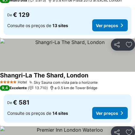
8,1
Muito boa
5.975
a 0.8 km de Plasa 2013 at ExCeL London
€ 129
De
Consulte os preços de
13 sites
Ver preços
Partilhar
Ad
Shangri-La The Shard, London
Hotel
Sky Sauna com vista para o horizonte
5 Estrelas
9,4
Excelente
13.710
a 0.5 km de Tower Bridge
€ 581
De
Consulte os preços de
14 sites
Ver preços