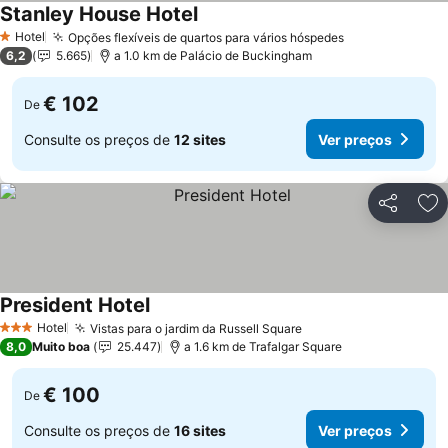
Stanley House Hotel
Hotel
Opções flexíveis de quartos para vários hóspedes
1 Estrelas
6,2
5.665
a 1.0 km de Palácio de Buckingham
€ 102
De
Consulte os preços de
12 sites
Ver preços
Partilhar
Ad
President Hotel
Hotel
Vistas para o jardim da Russell Square
3 Estrelas
8,0
Muito boa
25.447
a 1.6 km de Trafalgar Square
€ 100
De
Consulte os preços de
16 sites
Ver preços