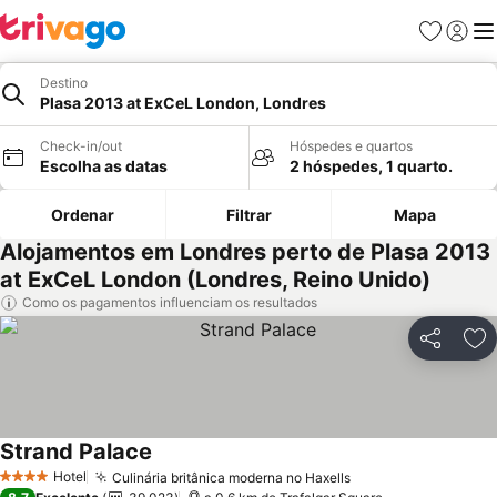
Favoritos
Iniciar
Me
Destino
Plasa 2013 at ExCeL London, Londres
Check-in/out
Hóspedes e quartos
Escolha as datas
2 hóspedes, 1 quarto.
Ordenar
Filtrar
Mapa
Alojamentos em Londres perto de Plasa 2013
at ExCeL London (Londres, Reino Unido)
Como os pagamentos influenciam os resultados
Partilhar
Ad
Strand Palace
Hotel
Culinária britânica moderna no Haxells
4 Estrelas