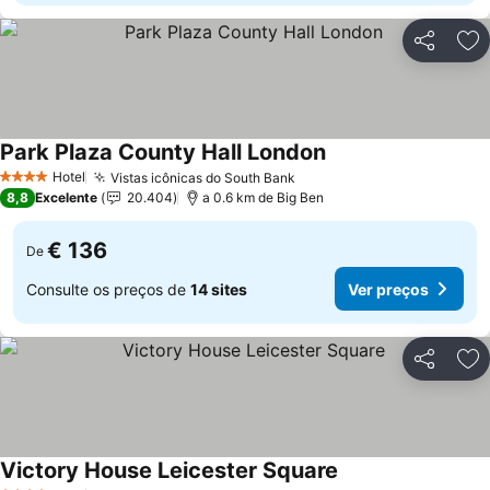
Partilhar
Ad
Park Plaza County Hall London
Hotel
Vistas icônicas do South Bank
4 Estrelas
8,8
Excelente
20.404
a 0.6 km de Big Ben
€ 136
De
Consulte os preços de
14 sites
Ver preços
Partilhar
Ad
Victory House Leicester Square