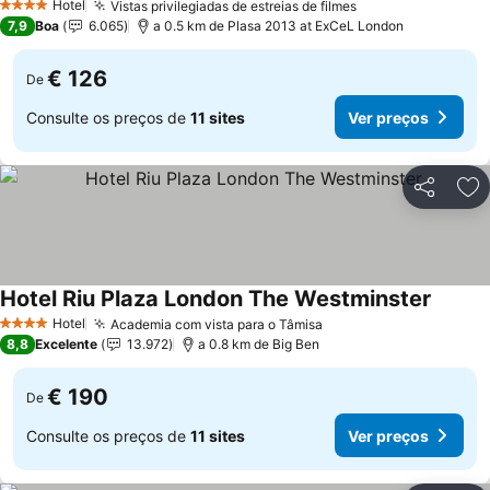
Hotel
Vistas privilegiadas de estreias de filmes
4 Estrelas
7,9
Boa
6.065
a 0.5 km de Plasa 2013 at ExCeL London
€ 126
De
Consulte os preços de
11 sites
Ver preços
Partilhar
Ad
Hotel Riu Plaza London The Westminster
Hotel
Academia com vista para o Tâmisa
4 Estrelas
8,8
Excelente
13.972
a 0.8 km de Big Ben
€ 190
De
Consulte os preços de
11 sites
Ver preços