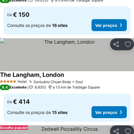
8,7
Excelente
39.023
a 0.6 km de Trafalgar Square
€ 150
De
Consulte os preços de
16 sites
Ver preços
Partilhar
Ad
The Langham, London
Hotel
Santuário Chuan Body + Soul
5 Estrelas
9,4
Excelente
8.930
a 1.5 km de Trafalgar Square
€ 414
De
Consulte os preços de
15 sites
Ver preços
Escolha popular